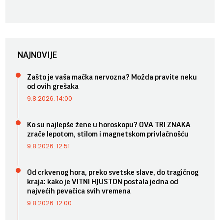
NAJNOVIJE
Zašto je vaša mačka nervozna? Možda pravite neku
od ovih grešaka
9.8.2026. 14:00
Ko su najlepše žene u horoskopu? OVA TRI ZNAKA
zrače lepotom, stilom i magnetskom privlačnošću
9.8.2026. 12:51
Od crkvenog hora, preko svetske slave, do tragičnog
kraja: kako je VITNI HJUSTON postala jedna od
najvećih pevačica svih vremena
9.8.2026. 12:00