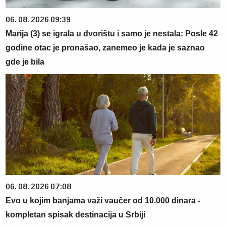
06. 08. 2026 09:39
Marija (3) se igrala u dvorištu i samo je nestala: Posle 42
godine otac je pronašao, zanemeo je kada je saznao
gde je bila
06. 08. 2026 07:08
Evo u kojim banjama važi vaučer od 10.000 dinara -
kompletan spisak destinacija u Srbiji