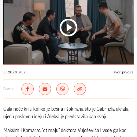
Play
Vide
8.1.2026.
|
9:32
Izvor: prva.rs
Podeli:
Gala neće kriti koliko je besna i šokirana što je Gabrijela ukrala
njenu poslovnu ideju i Aleksi je predstavila kao svoju...
Maksim i Komarac "otimaju" doktora Vujoševića i vode ga kod