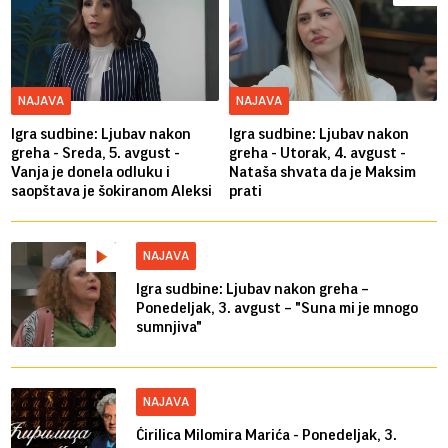
NAJAVA
NAJAVA
Igra sudbine: Ljubav nakon
Igra sudbine: Ljubav nakon
greha - Sreda, 5. avgust -
greha - Utorak, 4. avgust -
Vanja je donela odluku i
Nataša shvata da je Maksim
saopštava je šokiranom Aleksi
prati
NAJAVA
Igra sudbine: Ljubav nakon greha –
Ponedeljak, 3. avgust – "Suna mi je mnogo
sumnjiva"
NAJAVA
Ćirilica Milomira Marića - Ponedeljak, 3.