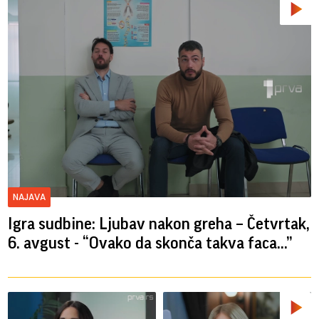
NAJAVA
Igra sudbine: Ljubav nakon greha – Četvrtak,
6. avgust - “Ovako da skonča takva faca…”