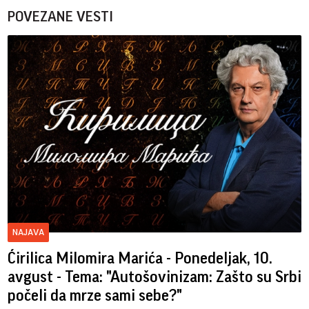
POVEZANE VESTI
NAJAVA
Ćirilica Milomira Marića - Ponedeljak, 10.
avgust - Tema: "Autošovinizam: Zašto su Srbi
počeli da mrze sami sebe?"