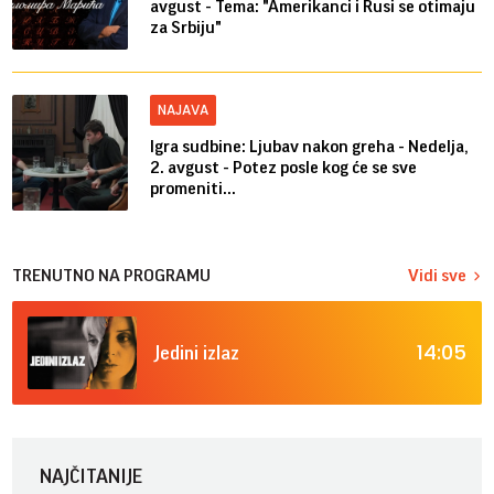
avgust - Tema: "Amerikanci i Rusi se otimaju
za Srbiju"
NAJAVA
Igra sudbine: Ljubav nakon greha - Nedelja,
2. avgust - Potez posle kog će se sve
promeniti...
TRENUTNO NA PROGRAMU
Vidi sve
14:05
Jedini izlaz
NAJČITANIJE