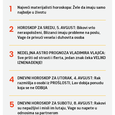
Najveći materijalisti horoskopa: Žele da imaju samo
najbolje u životu
HOROSKOP ZA SREDU, 5. AVGUST: Bikovi vrlo
neraspoloženi, Blizanci imaju probleme na poslu,
Vage će privući vesela i duhovita osoba
NEDELJNA ASTRO PROGNOZA VLADIMIRA VLAJIĆA:
Sve pršti od strasti i flerta, jedan znak čeka VELIKO
IZNENAĐENJE!
DNEVNI HOROSKOP ZA UTORAK, 4. AVGUST: Rak
razmišlja o osobi iz PROŠLOSTI, Lav dobija ponudu
koja se ne ODBIJA
DNEVNI HOROSKOP ZA SUBOTU, 8. AVGUST: Rakovi
su nepažljivi i misli im lutaju, Vage su napete u
odnosima sa partnerom