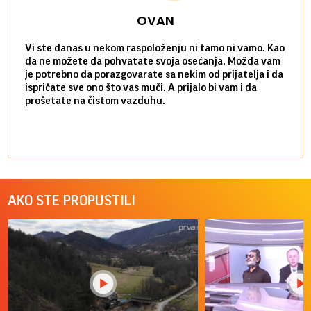
OVAN
Vi ste danas u nekom raspoloženju ni tamo ni vamo. Kao
Danas
da ne možete da pohvatate svoja osećanja. Možda vam
posve
je potrebno da porazgovarate sa nekim od prijatelja i da
susre
ispričate sve ono što vas muči. A prijalo bi vam i da
volel
prošetate na čistom vazduhu.
način
AKO STE PROPUSTILI