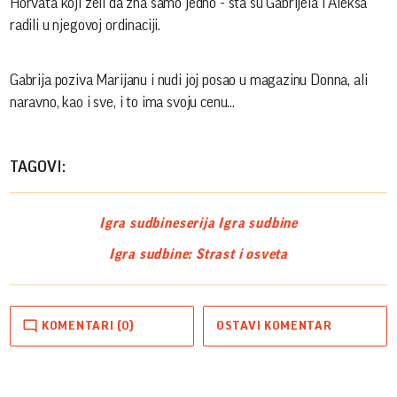
Horvata koji želi da zna samo jedno - šta su Gabrijela i Aleksa
radili u njegovoj ordinaciji.
Gabrija poziva Marijanu i nudi joj posao u magazinu Donna, ali
naravno, kao i sve, i to ima svoju cenu...
TAGOVI:
Igra sudbine
serija Igra sudbine
Igra sudbine: Strast i osveta
KOMENTARI (0)
OSTAVI KOMENTAR