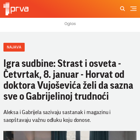
NAJAVA
Igra sudbine: Strast i osveta -
Četvrtak, 8. januar - Horvat od
doktora Vujoševića želi da sazna
sve o Gabrijelinoj trudnoći
Aleksa i Gabrijela sazivaju sastanak i magazinu i
saopštavaju važnu odluku koju donose.