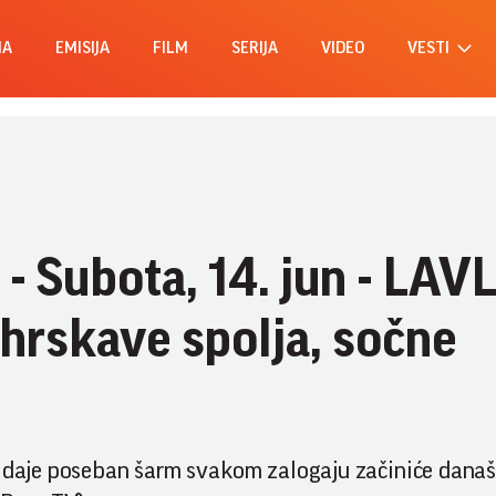
MA
EMISIJA
FILM
SERIJA
VIDEO
VESTI
- Subota, 14. jun - LAV
 hrskave spolja, sočne
i daje poseban šarm svakom zalogaju začiniće današ