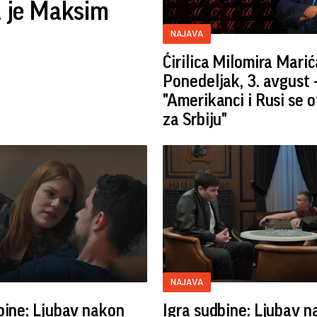
a je Maksim
NAJAVA
Ćirilica Milomira Marić
Ponedeljak, 3. avgust 
"Amerikanci i Rusi se 
za Srbiju"
NAJAVA
bine: Ljubav nakon
Igra sudbine: Ljubav 