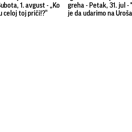
Subota, 1. avgust - „Ko
greha - Petak, 31. jul 
 celoj toj priči!?“
je da udarimo na Uroša