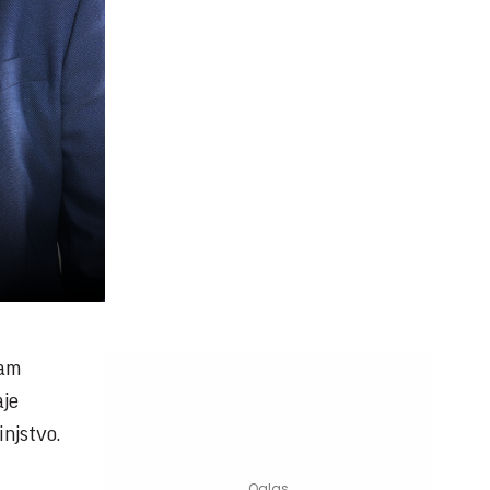
vam
aje
njstvo.