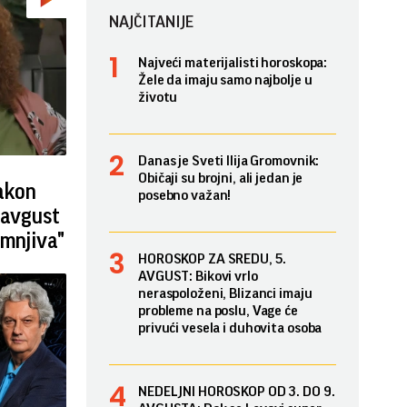
NAJČITANIJE
Najveći materijalisti horoskopa:
Žele da imaju samo najbolje u
životu
Danas je Sveti Ilija Gromovnik:
Običaji su brojni, ali jedan je
nakon
posebno važan!
 avgust
umnjiva"
HOROSKOP ZA SREDU, 5.
AVGUST: Bikovi vrlo
neraspoloženi, Blizanci imaju
probleme na poslu, Vage će
privući vesela i duhovita osoba
NEDELJNI HOROSKOP OD 3. DO 9.