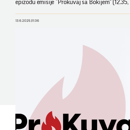
epizodu emisije “Prokuvaj sa Bokijem” (12.35,
13.6.2025.
|
11:36