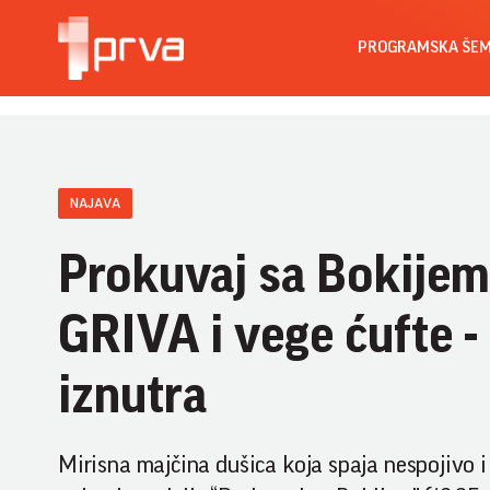
PROGRAMSKA ŠE
NAJAVA
Prokuvaj sa Bokijem 
GRIVA i vege ćufte -
iznutra
Mirisna majčina dušica koja spaja nespojivo 