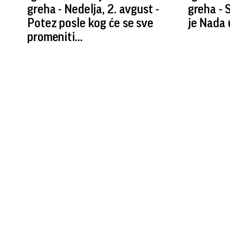
greha - Nedelja, 2. avgust -
greha - 
Potez posle kog će se sve
je Nada u
promeniti...