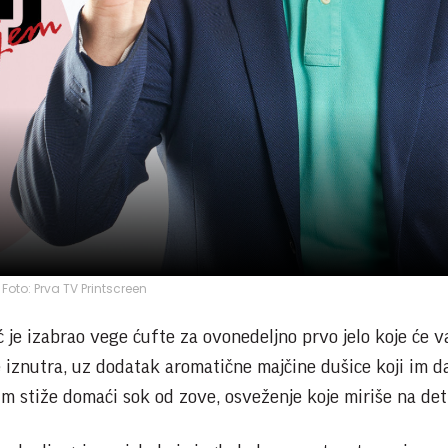
Foto: Prva TV Printscreen
 je izabrao vege ćufte za ovonedeljno prvo jelo koje će 
e iznutra, uz dodatak aromatične majčine dušice koji im d
m stiže domaći sok od zove, osveženje koje miriše na deti