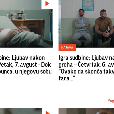
NAJAVA
bine: Ljubav nakon
Igra sudbine: Ljubav 
Petak, 7. avgust - Dok
greha – Četvrtak, 6. av
bunca, u njegovu sobu
“Ovako da skonča tak
faca…”
Pog