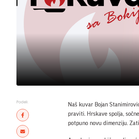
Podeli:
Naš kuvar Bojan Stanimirović
praviti. Hrskave spolja, sočn
potpuno novu dimenziju. Zati