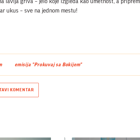
na lavlja griva – jelo koje izgleda kao umetnost, a pripre
obar ukus – sve na jednom mestu!
m
emisija "Prokuvaj sa Bokijem"
TAVI KOMENTAR