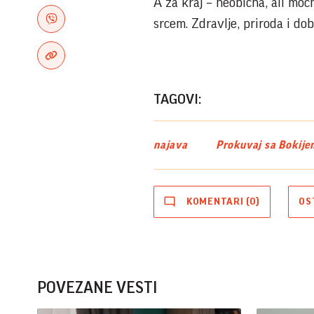
A za kraj – neobična, ali moć
srcem. Zdravlje, priroda i d
TAGOVI:
najava
Prokuvaj sa Bokije
KOMENTARI (0)
OS
POVEZANE VESTI