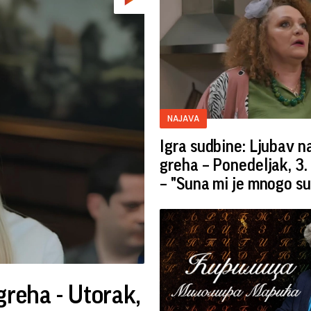
NAJAVA
Igra sudbine: Ljubav 
greha – Ponedeljak, 3.
– "Suna mi je mnogo s
greha - Utorak,