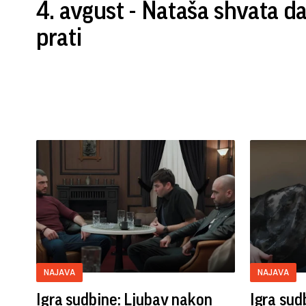
4. avgust - Nataša shvata d
prati
NAJAVA
NAJAVA
Igra sudbine: Ljubav nakon
Igra sud