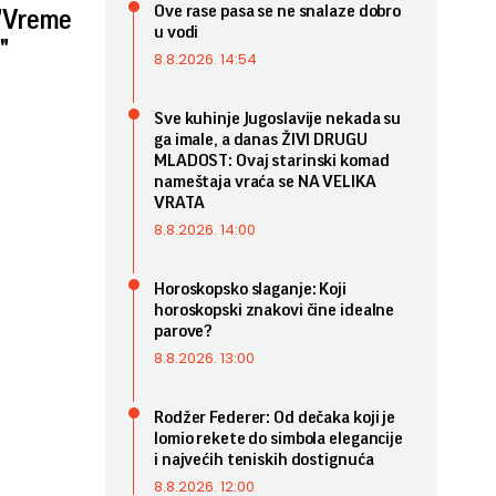
Ove rase pasa se ne snalaze dobro
- "Vreme
u vodi
"
8.8.2026. 14:54
Sve kuhinje Jugoslavije nekada su
ga imale, a danas ŽIVI DRUGU
MLADOST: Ovaj starinski komad
nameštaja vraća se NA VELIKA
VRATA
8.8.2026. 14:00
Horoskopsko slaganje: Koji
horoskopski znakovi čine idealne
parove?
8.8.2026. 13:00
Rodžer Federer: Od dečaka koji je
lomio rekete do simbola elegancije
i najvećih teniskih dostignuća
8.8.2026. 12:00