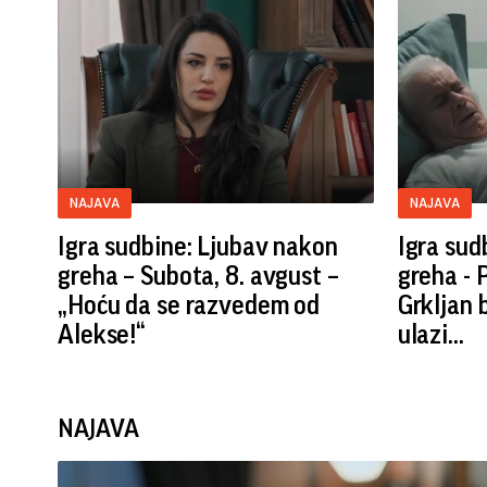
NAJAVA
NAJAVA
Igra sudbine: Ljubav nakon
Igra sud
greha – Subota, 8. avgust –
greha - 
„Hoću da se razvedem od
Grkljan 
Alekse!“
ulazi...
NAJAVA