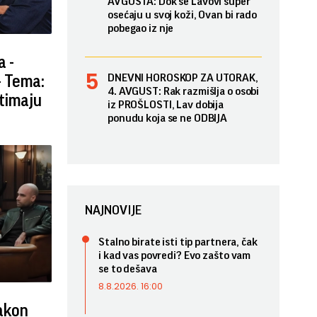
AVGUSTA: Dok se Lavovi super
osećaju u svoj koži, Ovan bi rado
pobegao iz nje
a -
DNEVNI HOROSKOP ZA UTORAK,
- Tema:
4. AVGUST: Rak razmišlja o osobi
otimaju
iz PROŠLOSTI, Lav dobija
ponudu koja se ne ODBIJA
NAJNOVIJE
Stalno birate isti tip partnera, čak
i kad vas povredi? Evo zašto vam
se to dešava
8.8.2026. 16:00
nakon