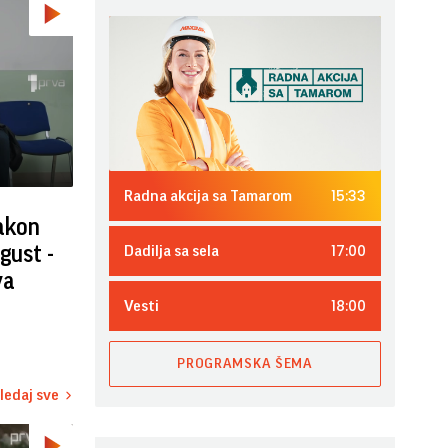
15:33
Radna akcija sa Tamarom
nakon
17:00
gust -
Dadilja sa sela
va
18:00
Vesti
PROGRAMSKA ŠEMA
ledaj sve