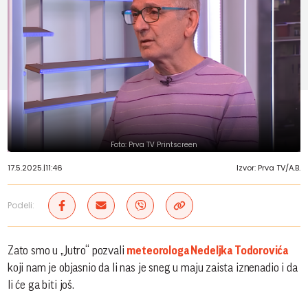
Foto: Prva TV Printscreen
17.5.2025.
|
11:46
Izvor: Prva TV/A.B.
Podeli:
Zato smo u „Jutro“ pozvali
meteorologa Nedeljka Todorovića
koji nam je objasnio da li nas je sneg u maju zaista iznenadio i da
li će ga biti još.