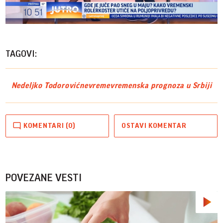
Play
Vide
TAGOVI:
Nedeljko Todorović
nevreme
vremenska prognoza u Srbiji
KOMENTARI (0)
OSTAVI KOMENTAR
POVEZANE VESTI