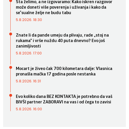
Šta želimo, a ne izgovaramo: Kako iskren razgovor
može doneti više poverenja i uživanja i kako da
se*sualne želje ne budu tabu
5.8.2026. 18:30
Znate li da pande umeju da plivaju, rade „stoj na
rukama” i vrše nuždu 40 puta dnevno? Evo još
zanimljivosti
5.8.2026. 17:00
Mocart je živeo čak 700 kilometara dalje: Vlasnica
pronašla mačka 17 godina posle nestanka
5.8.2026. 16:31
Evo koliko dana BEZ KONTAKTA je potrebno da vaš
BIVŠI partner ZABORAVI na vas i od čega to zavisi
5.8.2026. 16:00