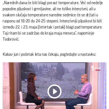
„Narednih dana će biti blagi porast temperature. Već od nedelje
popodne pljuskovi i grmljavine, ali ne toliko intenzivni, ali u
svakom slučaju temperature naredne sedmice će se držati u
rasponu od 18-20 do 24-25 stepeni. Intenzivniji pljuskovi bi bili
između 22. i 23. maja (četvrtak i petak) blagi pad temperature.
Taj ritam bi se zadržao do kraja maja meseca“, napominje
Todorović.
Kakav jun i početak leta nas čekaju, pogledajte u nastavku: