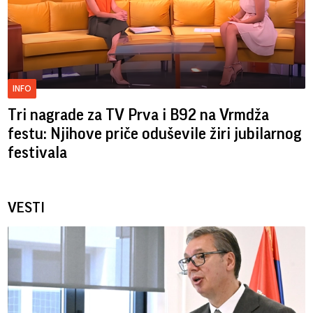
INFO
Tri nagrade za TV Prva i B92 na Vrmdža
festu: Njihove priče oduševile žiri jubilarnog
festivala
VESTI