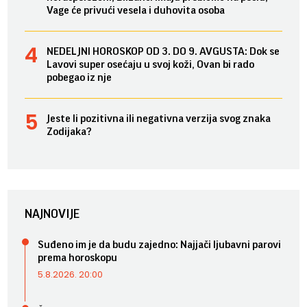
Vage će privući vesela i duhovita osoba
NEDELJNI HOROSKOP OD 3. DO 9. AVGUSTA: Dok se
Lavovi super osećaju u svoj koži, Ovan bi rado
pobegao iz nje
Jeste li pozitivna ili negativna verzija svog znaka
Zodijaka?
NAJNOVIJE
Suđeno im je da budu zajedno: Najjači ljubavni parovi
prema horoskopu
5.8.2026. 20:00