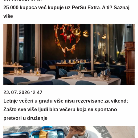
25.000 kupaca već kupuje uz PerSu Extra. A ti? Saznaj
više
23. 07. 2026 12:47
Letnje večeri u gradu više nisu rezervisane za vikend:
Zašto sve više ljudi bira večeru koja se spontano
pretvori u druženje