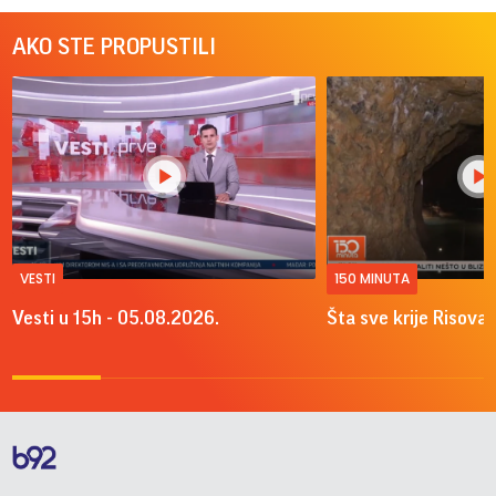
AKO STE PROPUSTILI
VESTI
150 MINUTA
Vesti u 15h - 05.08.2026.
Šta sve krije Risova