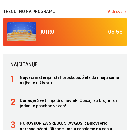
TRENUTNO NA PROGRAMU
Vidi sve
05:55
JUTRO
NAJČITANIJE
Najveći materijalisti horoskopa: Žele da imaju samo
najbolje u životu
Danas je Sveti Ilija Gromovnik: Običaji su brojni, ali
jedan je posebno važan!
HOROSKOP ZA SREDU, 5. AVGUST: Bikovi vrlo
neraspoloženi, Blizanci imaju probleme na poslu,