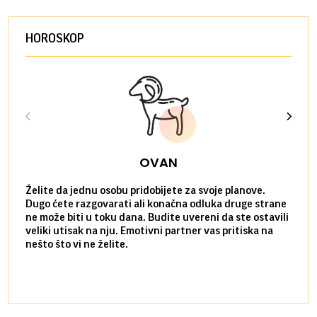
HOROSKOP
OVAN
Želite da jednu osobu pridobijete za svoje planove.
Danas
Dugo ćete razgovarati ali konačna odluka druge strane
Niste
ne može biti u toku dana. Budite uvereni da ste ostavili
povol
veliki utisak na nju. Emotivni partner vas pritiska na
a pos
nešto što vi ne želite.
više 