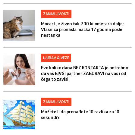
ZANIMLJIVOSTI
Mocart je živeo čak 700 kilometara dalje:
Vlasnica pronašla mačka 17 godina posle
nestanka
LJUBAV & VEZE
Evo koliko dana BEZ KONTAKTA je potrebno
da vaš BIVŠI partner ZABORAVI na vas i od
čega to zavisi
ZANIMLJIVOSTI
Možete li da pronađete 10 razlika za 10
sekundi?