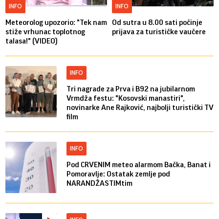
INFO
INFO
Meteorolog upozorio: "Tek nam
Od sutra u 8.00 sati počinje
stiže vrhunac toplotnog
prijava za turističke vaučere
talasa!" (VIDEO)
INFO
Tri nagrade za Prva i B92 na jubilarnom
Vrmdža festu: "Kosovski manastiri",
novinarke Ane Rajković, najbolji turistički TV
film
INFO
Pod CRVENIM meteo alarmom Bačka, Banat i
Pomoravlje: Ostatak zemlje pod
NARANDŽASTIMtim