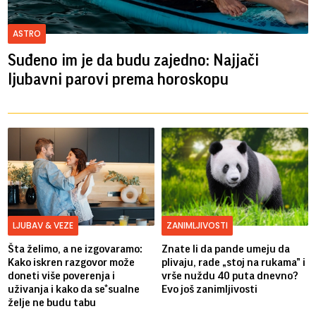
ASTRO
Suđeno im je da budu zajedno: Najjači
ljubavni parovi prema horoskopu
LJUBAV & VEZE
ZANIMLJIVOSTI
Šta želimo, a ne izgovaramo:
Znate li da pande umeju da
Kako iskren razgovor može
plivaju, rade „stoj na rukama” i
doneti više poverenja i
vrše nuždu 40 puta dnevno?
uživanja i kako da se*sualne
Evo još zanimljivosti
želje ne budu tabu