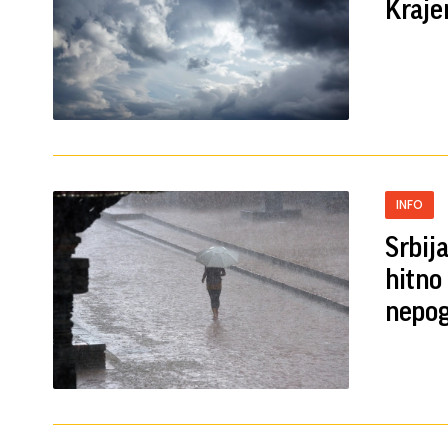
Kraje
INFO
Srbij
hitno
nepo