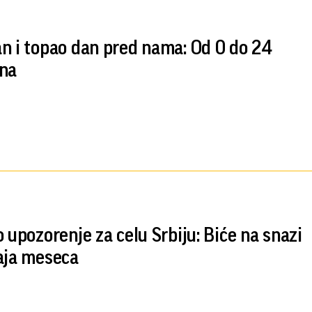
n i topao dan pred nama: Od 0 do 24
na
o upozorenje za celu Srbiju: Biće na snazi
aja meseca