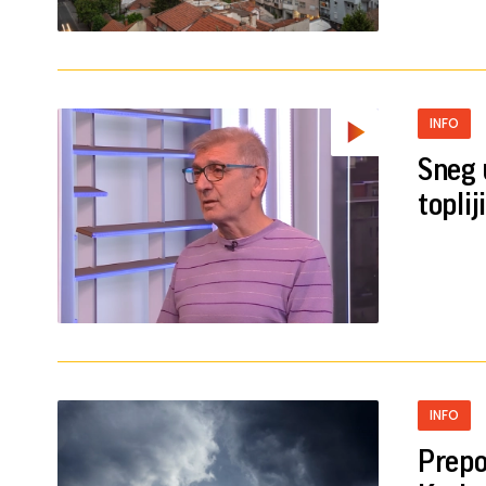
INFO
Sneg 
toplij
INFO
Prepo