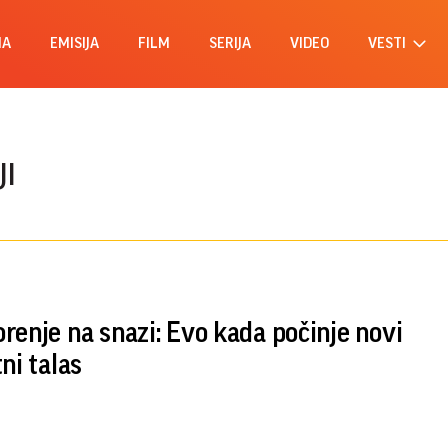
MA
EMISIJA
FILM
SERIJA
VIDEO
VESTI
JI
renje na snazi: Evo kada počinje novi
ni talas