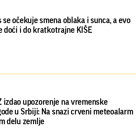
 se očekuje smena oblaka i sunca, a evo
e doći i do kratkotrajne KIŠE
izdao upozorenje na vremenske
ode u Srbiji: Na snazi crveni meteoalarm
m delu zemlje