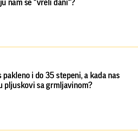
ju nam se "vreli dani"?
 pakleno i do 35 stepeni, a kada nas
u pljuskovi sa grmljavinom?