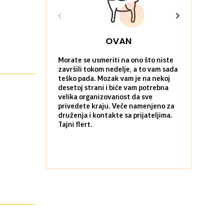
OVAN
Morate se usmeriti na ono što niste
Sve na posl
završili tokom nedelje, a to vam sada
vi kao da n
teško pada. Mozak vam je na nekoj
zadovoljni 
desetoj strani i biće vam potrebna
nekim stvar
velika organizovanost da sve
biste ih po
privedete kraju. Veče namenjeno za
kada ste okr
druženja i kontakte sa prijateljima.
najbližima.
Tajni flert.
okupljanje.