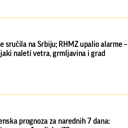
se sručila na Srbiju; RHMZ upalio alarme –
jaki naleti vetra, grmljavina i grad
nska prognoza za narednih 7 dana: