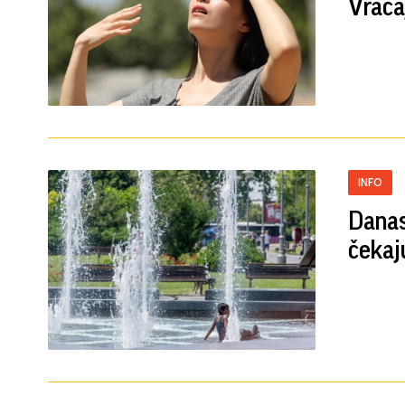
Vraća
INFO
Danas
čekaj