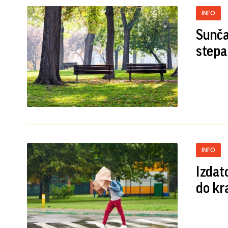
INFO
Sunča
stepa
INFO
Izdat
do kr