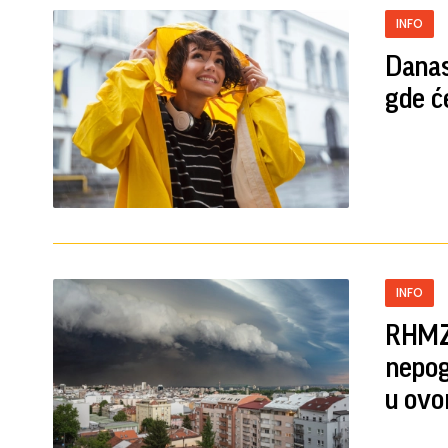
INFO
Danas
gde ć
INFO
RHMZ 
nepog
u ovo