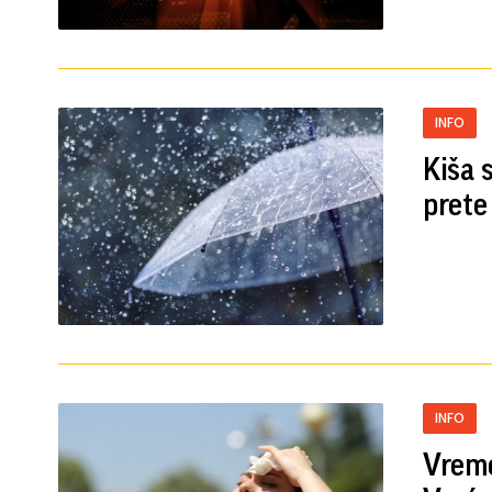
INFO
Kiša 
prete 
INFO
Vreme