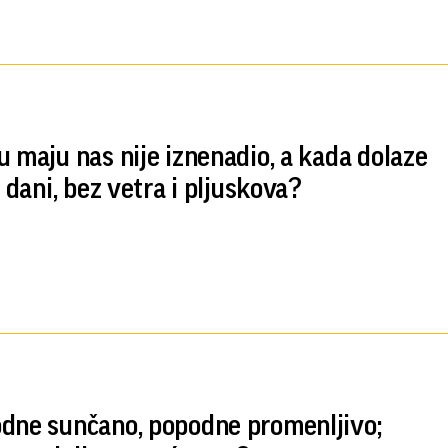
u maju nas nije iznenadio, a kada dolaze
i dani, bez vetra i pljuskova?
dne sunčano, popodne promenljivo;