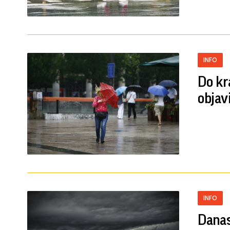
INFO
Do kr
objav
INFO
Danas