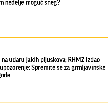
m nedelje moguć sneg?
a na udaru jakih pljuskova; RHMZ izdao
 upozorenje: Spremite se za grmljavinske
gode