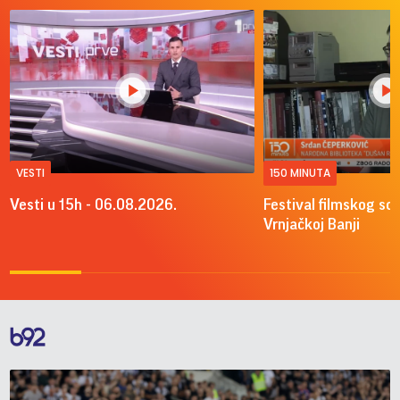
VESTI
150 MINUTA
Vesti u 15h - 06.08.2026.
Festival filmskog sce
Vrnjačkoj Banji