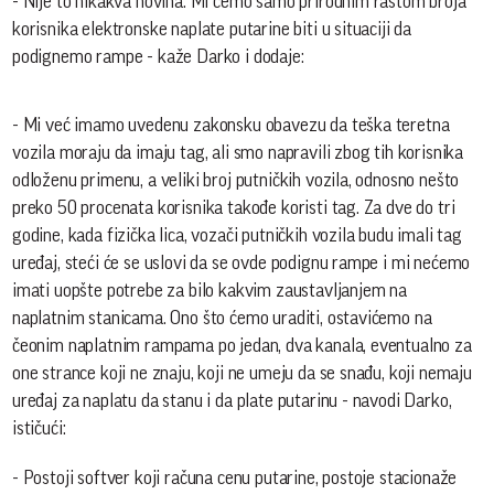
- Nije to nikakva novina. Mi ćemo samo prirodnim rastom broja
korisnika elektronske naplate putarine biti u situaciji da
podignemo rampe - kaže Darko i dodaje:
- Mi već imamo uvedenu zakonsku obavezu da teška teretna
vozila moraju da imaju tag, ali smo napravili zbog tih korisnika
odloženu primenu, a veliki broj putničkih vozila, odnosno nešto
preko 50 procenata korisnika takođe koristi tag. Za dve do tri
godine, kada fizička lica, vozači putničkih vozila budu imali tag
uređaj, steći će se uslovi da se ovde podignu rampe i mi nećemo
imati uopšte potrebe za bilo kakvim zaustavljanjem na
naplatnim stanicama. Ono što ćemo uraditi, ostavićemo na
čeonim naplatnim rampama po jedan, dva kanala, eventualno za
one strance koji ne znaju, koji ne umeju da se snađu, koji nemaju
uređaj za naplatu da stanu i da plate putarinu - navodi Darko,
ističući:
- Postoji softver koji računa cenu putarine, postoje stacionaže