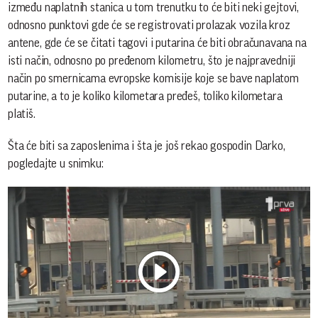
između naplatnih stanica u tom trenutku to će biti neki gejtovi,
odnosno punktovi gde će se registrovati prolazak vozila kroz
antene, gde će se čitati tagovi i putarina će biti obračunavana na
isti način, odnosno po pređenom kilometru, što je najpravedniji
način po smernicama evropske komisije koje se bave naplatom
putarine, a to je koliko kilometara pređeš, toliko kilometara
platiš.
Šta će biti sa zaposlenima i šta je još rekao gospodin Darko,
pogledajte u snimku: