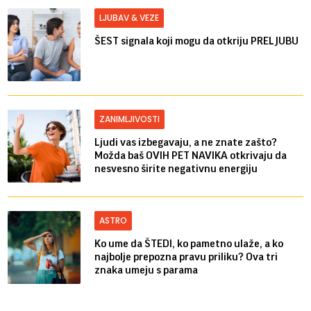
LJUBAV & VEZE
ŠEST signala koji mogu da otkriju PRELJUBU
ZANIMLJIVOSTI
Ljudi vas izbegavaju, a ne znate zašto?
Možda baš OVIH PET NAVIKA otkrivaju da
nesvesno širite negativnu energiju
ASTRO
Ko ume da ŠTEDI, ko pametno ulaže, a ko
najbolje prepozna pravu priliku? Ova tri
znaka umeju s parama