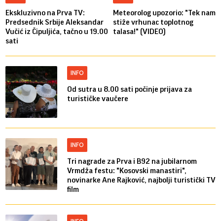
Ekskluzivno na Prva TV:
Meteorolog upozorio: "Tek nam
Predsednik Srbije Aleksandar
stiže vrhunac toplotnog
Vučić iz Čipuljića, tačno u 19.00
talasa!" (VIDEO)
sati
INFO
Od sutra u 8.00 sati počinje prijava za
turističke vaučere
INFO
Tri nagrade za Prva i B92 na jubilarnom
Vrmdža festu: "Kosovski manastiri",
novinarke Ane Rajković, najbolji turistički TV
film