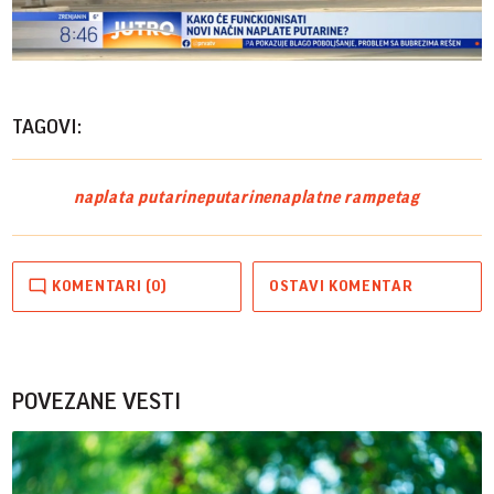
Play
Vide
TAGOVI:
naplata putarine
putarine
naplatne rampe
tag
KOMENTARI (0)
OSTAVI KOMENTAR
POVEZANE VESTI