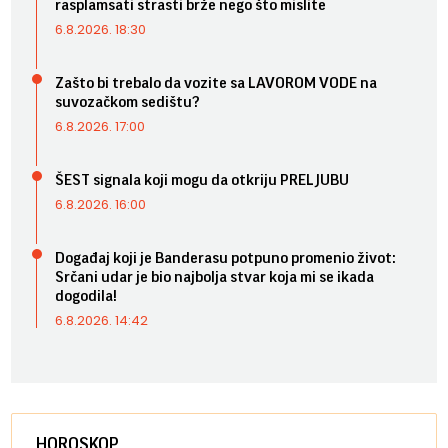
rasplamsati strasti brže nego što mislite
6.8.2026. 18:30
Zašto bi trebalo da vozite sa LAVOROM VODE na
suvozačkom sedištu?
6.8.2026. 17:00
ŠEST signala koji mogu da otkriju PRELJUBU
6.8.2026. 16:00
Događaj koji je Banderasu potpuno promenio život:
Srčani udar je bio najbolja stvar koja mi se ikada
dogodila!
6.8.2026. 14:42
HOROSKOP