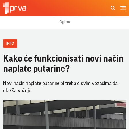
INFO
Kako će funkcionisati novi način
naplate putarine?
Novi način naplate putarine bi trebalo svim vozačima da
olakša vožnju.