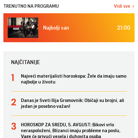
TRENUTNO NA PROGRAMU
Vidi sve
21:00
Najbolji san
NAJČITANIJE
Najveći materijalisti horoskopa: Žele da imaju samo
najbolje u životu
Danas je Sveti Ilija Gromovnik: Običaji su brojni, ali
jedan je posebno važan!
HOROSKOP ZA SREDU, 5. AVGUST: Bikovi vrlo
neraspoloženi, Blizanci imaju probleme na poslu,
Vage će privući vesela i duhovita osoba