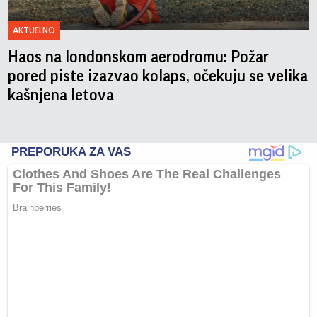
AKTUELNO
Haos na londonskom aerodromu: Požar
pored piste izazvao kolaps, očekuju se velika
kašnjena letova