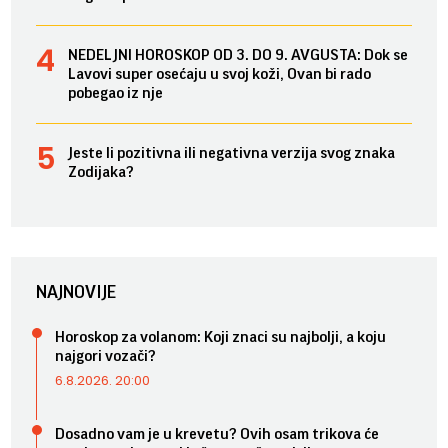
NEDELJNI HOROSKOP OD 3. DO 9. AVGUSTA: Dok se
Lavovi super osećaju u svoj koži, Ovan bi rado
pobegao iz nje
Jeste li pozitivna ili negativna verzija svog znaka
Zodijaka?
NAJNOVIJE
Horoskop za volanom: Koji znaci su najbolji, a koju
najgori vozači?
6.8.2026. 20:00
Dosadno vam je u krevetu? Ovih osam trikova će