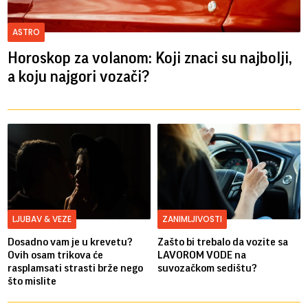
ASTRO
Horoskop za volanom: Koji znaci su najbolji,
a koju najgori vozači?
LJUBAV & VEZE
ZANIMLJIVOSTI
Dosadno vam je u krevetu?
Zašto bi trebalo da vozite sa
Ovih osam trikova će
LAVOROM VODE na
rasplamsati strasti brže nego
suvozačkom sedištu?
što mislite