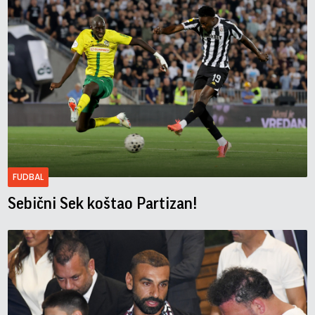
FUDBAL
Sebični Sek koštao Partizan!