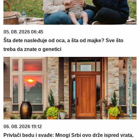
05. 08. 2026 06:45
Šta dete nasleđuje od oca, a šta od majke? Sve što
treba da znate o genetici
06. 08. 2026 19:12
Privlači bedu i svađe: Mnogi Srbi ovo drže ispred vrata,