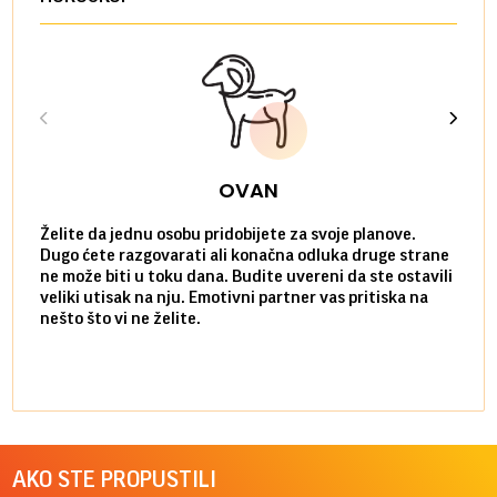
OVAN
Želite da jednu osobu pridobijete za svoje planove.
Danas
Dugo ćete razgovarati ali konačna odluka druge strane
Niste
ne može biti u toku dana. Budite uvereni da ste ostavili
povol
veliki utisak na nju. Emotivni partner vas pritiska na
a pos
nešto što vi ne želite.
više 
AKO STE PROPUSTILI