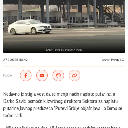
Foto: Prva TV Printscreen
27.2.2025.
|
10:42
Izvor: Prva/J.G.
Podeli:
Nedavno je stigla vest da se menja način naplate putarine, a
Darko Savić, pomoćnik izvršnog direktora Sektora za naplatu
putarine Javnog preduzeća "Putevi Srbije objašnjava i o čemu se
tačno radi: