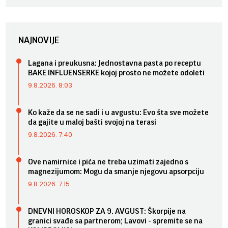
NAJNOVIJE
Lagana i preukusna: Jednostavna pasta po receptu
BAKE INFLUENSERKE kojoj prosto ne možete odoleti
9.8.2026. 8:03
Ko kaže da se ne sadi i u avgustu: Evo šta sve možete
da gajite u maloj bašti svojoj na terasi
9.8.2026. 7:40
Ove namirnice i pića ne treba uzimati zajedno s
magnezijumom: Mogu da smanje njegovu apsorpciju
9.8.2026. 7:15
DNEVNI HOROSKOP ZA 9. AVGUST: Škorpije na
granici svađe sa partnerom; Lavovi - spremite se na