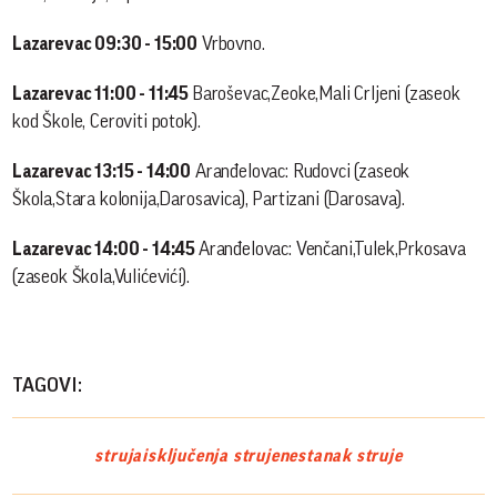
Lazarevac 09:30 - 15:00
Vrbovno.
Lazarevac 11:00 - 11:45
Baroševac,Zeoke,Mali Crljeni (zaseok
kod Škole, Ceroviti potok).
Lazarevac 13:15 - 14:00
Aranđelovac: Rudovci (zaseok
Škola,Stara kolonija,Darosavica), Partizani (Darosava).
Lazarevac 14:00 - 14:45
Aranđelovac: Venčani,Tulek,Prkosava
(zaseok Škola,Vulićevići).
TAGOVI:
struja
isključenja struje
nestanak struje