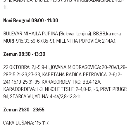
ŠTILJANOVIĆA: 2-18,22,1-15,37,57B, VINOGRADARSKA: 2-10,1-
11,
Novi Beograd 09:00 - 11:00
BULEVAR MIHAJLA PUPINA (Bulevar Lenjina): BB,BB,kamera
MUP,1-9,15,33,59-67,85-91, MILENTIJA POPOVIĆA: 2-14A,1,
Zemun 08:30 - 13:30
22 OKTOBRA: 2,1-5,9-11, JOVANA MIODRAGOVIĆA: 20-20V/1,28-
28P,15,21-23,27-33, KAPETANA RADIČA PETROVIĆA: 2-6,12-
24,1-15,19-25,31-35, KARAĐORĐEV TRG: BB,4-12A,
KARAĐORĐEVA: 1-3, NIKOLE TESLE: 2-4,8-12,1-5, PRVE PRUGE:
9d, STARCA VUJADINA: 4-4V/2,8-12,3-11,
Zemun 21:30 - 23:55
CARA DUŠANA: 115-117,