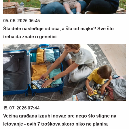
05. 08. 2026 06:45
Šta dete nasleđuje od oca, a šta od majke? Sve što
treba da znate o genetici
15. 07. 2026 07:44
Većina građana izgubi novac pre nego što stigne na
letovanje - ovih 7 troškova skoro niko ne planira