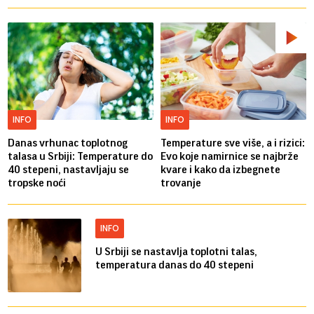
INFO
INFO
Danas vrhunac toplotnog
Temperature sve više, a i rizici:
talasa u Srbiji: Temperature do
Evo koje namirnice se najbrže
40 stepeni, nastavljaju se
kvare i kako da izbegnete
tropske noći
trovanje
INFO
U Srbiji se nastavlja toplotni talas,
temperatura danas do 40 stepeni