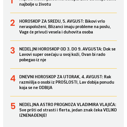
najbolje u životu
HOROSKOP ZA SREDU, 5. AVGUST: Bikovi vrlo
neraspoloženi, Blizanci imaju probleme na poslu,
Vage će privući vesela i duhovita osoba
NEDELJNI HOROSKOP OD 3. DO 9. AVGUSTA: Dok se
Lavovi super osećaju u svoj koži, Ovan bi rado
pobegao iz nje
DNEVNI HOROSKOP ZA UTORAK, 4. AVGUST: Rak
razmišlja o osobi iz PROŠLOSTI, Lav dobija ponudu
koja se ne ODBIJA
NEDELJNA ASTRO PROGNOZA VLADIMIRA VLAJIĆA:
Sve pršti od strasti i flerta, jedan znak čeka VELIKO
IZNENAĐENJE!