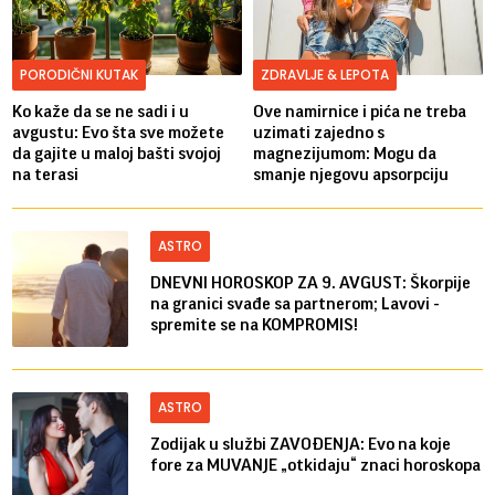
PORODIČNI KUTAK
ZDRAVLJE & LEPOTA
Ko kaže da se ne sadi i u
Ove namirnice i pića ne treba
avgustu: Evo šta sve možete
uzimati zajedno s
da gajite u maloj bašti svojoj
magnezijumom: Mogu da
na terasi
smanje njegovu apsorpciju
ASTRO
DNEVNI HOROSKOP ZA 9. AVGUST: Škorpije
na granici svađe sa partnerom; Lavovi -
spremite se na KOMPROMIS!
ASTRO
Zodijak u službi ZAVOĐENJA: Evo na koje
fore za MUVANJE „otkidaju“ znaci horoskopa