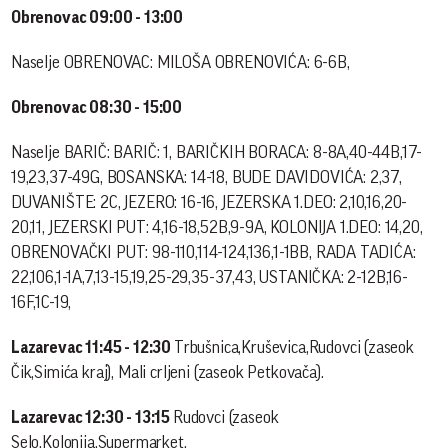
Obrenovac 09:00 - 13:00
Naselje OBRENOVAC: MILOŠA OBRENOVIĆA: 6-6B,
Obrenovac 08:30 - 15:00
Naselje BARIČ: BARIČ: 1, BARIČKIH BORACA: 8-8A,40-44B,17-
19,23,37-49G, BOSANSKA: 14-18, BUDE DAVIDOVIĆA: 2,37,
DUVANIŠTE: 2C, JEZERO: 16-16, JEZERSKA 1.DEO: 2,10,16,20-
20,11, JEZERSKI PUT: 4,16-18,52B,9-9A, KOLONIJA 1.DEO: 14,20,
OBRENOVAČKI PUT: 98-110,114-124,136,1-1BB, RADA TADIĆA:
22,106,1-1A,7,13-15,19,25-29,35-37,43, USTANIČKA: 2-12B,16-
16F,1C-19,
Lazarevac 11:45 - 12:30
Trbušnica,Kruševica,Rudovci (zaseok
Čik,Simića kraj), Mali crljeni (zaseok Petkovača).
Lazarevac 12:30 - 13:15
Rudovci (zaseok
Selo,Kolonija,Supermarket.