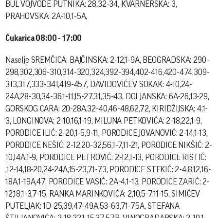
BUL VOJVODE PUTNIKA: 28,32-34, KVARNERSKA: 3,
PRAHOVSKA: 2A-10,1-5A,
Čukarica 08:00 - 17:00
Naselje SREMČICA: BAJČINSKA: 2-12,1-9A, BEOGRADSKA: 290-
298,302,306-310,314-320,324,392-394,402-416,420-474,309-
313,317,333-341,419-457, DAVIDOVIĆEV SOKAK: 4-10,24-
24A,28-30,34-36,1-11,15-27,31,35-43, DOLJANSKA: 6A-26,13-29,
GORSKOG CARA: 20-28A,32-40,46-48,62,72, KIRIDŽIJSKA: 4,1-
3, LONGINOVA: 2-10,16,1-19, MILUNA PETKOVIĆA: 2-18,22,1-9,
PORODICE ILIĆ: 2-20,1-5,9-11, PORODICE JOVANOVIĆ: 2-14,1-13,
PORODICE NEŠIĆ: 2-12,20-32,56,1-7,11-21, PORODICE NIKŠIĆ: 2-
10,14A,1-9, PORODICE PETROVIĆ: 2-12,1-13, PORODICE RISTIĆ:
,12-14,18-20,24-24A,15-23,71-73, PORODICE STEKIĆ: 2-4,8,12,16-
18A,1-19A,47, PORODICE VASIĆ: 2A-4,1-13, PORODICE ZARIĆ: 2-
12,18,1-3,7-15, RANKA MARINKOVIĆA: 2,10,5-7,11-15, SIMIĆEV
PUTELJAK: 1D-25,39,47-49A,53-63,71-75A, STEFANA