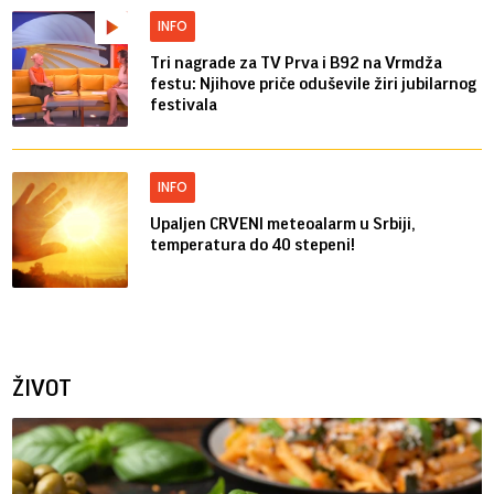
INFO
Tri nagrade za TV Prva i B92 na Vrmdža
festu: Njihove priče oduševile žiri jubilarnog
festivala
INFO
Upaljen CRVENI meteoalarm u Srbiji,
temperatura do 40 stepeni!
ŽIVOT