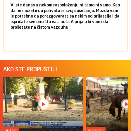
Vi ste danas u nekom raspoloženju ni tamo ni vamo. Kao
Danas
da ne možete da pohvatate svoja osećanja. Možda vam
posve
je potrebno da porazgovarate sa nekim od prijatelja i da
susre
ispričate sve ono što vas muči. A prijalo bi vam i da
volel
prošetate na čistom vazduhu.
način
AKO STE PROPUSTILI
JUTRO
PLODOVI