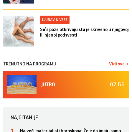
LJUBAV & VEZE
Se*s poze otkrivaju šta je skriveno u njegovoj
ili njenoj podsvesti
TRENUTNO NA PROGRAMU
Vidi sve
07:55
JUTRO
NAJČITANIJE
Najveći materijalisti horoskopa: Žele da imaju samo