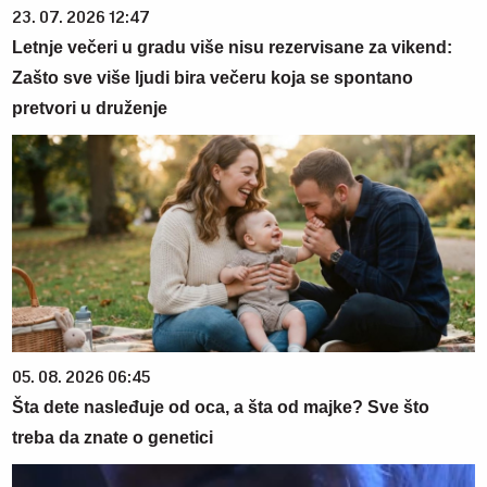
23. 07. 2026 12:47
Letnje večeri u gradu više nisu rezervisane za vikend:
Zašto sve više ljudi bira večeru koja se spontano
pretvori u druženje
05. 08. 2026 06:45
Šta dete nasleđuje od oca, a šta od majke? Sve što
treba da znate o genetici