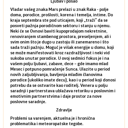
Ljubav i posao
Vladar vašeg znaka Mars prelazi u znak Raka - polje
Mars 
doma, porodice, prošlosti, korena i temelja, intime. Do
rodbi
kraja septembra ste pod uticajem, koji „traži“ da se
kraja
posveti pažnja porodičnom sektoru i stanju u njemu.
dinam
Neki će se Ovnovi baviti kupoprodajom nekretnine,
istov
renoviranjem stambenog prostora, preseljenjem, ali i
brze 
svim onim što je dugo u zastoju ili zanemareno i što
za sa
sada traži pažnju. Moguć je višak energije u domu, koji
treba
se može manifestovati kroz razdražljivost i neki vid
poslu
sukoba unutar porodice. U ovoj sedmici fokus je i na
defin
vašem polju ljubavi, zabave, dece – gde imamo mlad
partn
Mesec i potpuno pomračenje Sunca. Ulazite u period
reago
novih zaljubljivanja, bavljenja mlađim članovima
mlad 
porodice (ukoliko imate decu), kao i u period koji donosi
uvode
potrebu da se ostvarite kao roditelj. Venera u polju
stamb
saradnji i partnerstava ublažava retoriku u poslovnim i
porod
emotivnim partnerstvima i daje prostor za nove
situa
poslovne saradnje.
stabi
Zdravlje
Problemi sa varenjem, aktuelna je i hronična
problematika i meteoropatske tegobe.