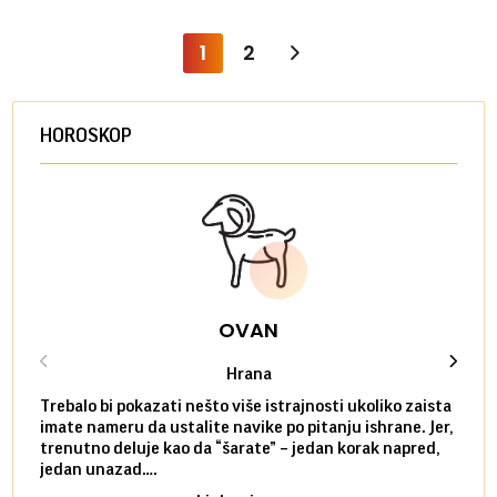
1
2
HOROSKOP
OVAN
Hrana
Trebalo bi pokazati nešto više istrajnosti ukoliko zaista
Sedmi
imate nameru da ustalite navike po pitanju ishrane. Jer,
čak p
trenutno deluje kao da “šarate” – jedan korak napred,
pokuš
jedan unazad….
unes