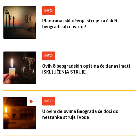
INFO
Planirana isključenja struje za čak 9
beogradskih opština!
INFO
Ovih 8 beogradskih opština će danas imati
ISKLJUČENJA STRUJE
INFO
U ovim delovima Beograda će doći do
nestanka struje i vode