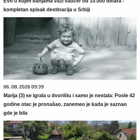
Evo u kojim banjama važi vaučer od 10.000 dinara -
kompletan spisak destinacija u Srbiji
06. 08. 2026 09:39
Marija (3) se igrala u dvorištu i samo je nestala: Posle 42
godine otac je pronašao, zanemeo je kada je saznao
gde je bila