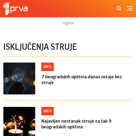
ISKLJUČENJA STRUJE
INFO
7 beogradskih opština danas ostaje bez
struje
INFO
Najavljen nestanak struje za čak 9
beogradskih opština