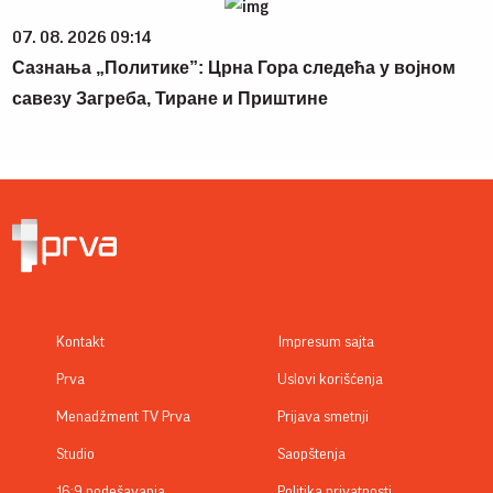
07. 08. 2026 09:14
Сазнања „Политике”: Црна Гора следећа у војном
савезу Загреба, Тиране и Приштине
Kontakt
Impresum sajta
Prva
Uslovi korišćenja
Menadžment TV Prva
Prijava smetnji
Studio
Saopštenja
16:9 podešavanja
Politika privatnosti