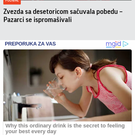
FUDBAL
Zvezda sa desetoricom sačuvala pobedu –
Pazarci se ispromašivali