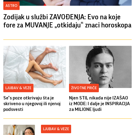
ASTRO
Zodijak u službi ZAVOĐENJA: Evo na koje
fore za MUVANJE „otkidaju“ znaci horoskopa
LJUBAV & VEZE
ŽIVOTNE PRIČE
Se*s poze otkrivaju šta je
Njen STIL nikada nije IZAŠAO
skriveno u njegovoj ili njenoj
iz MODE: I dalje je INSPIRACIJA
podsvesti
za MILIONE ljudi
LJUBAV & VEZE