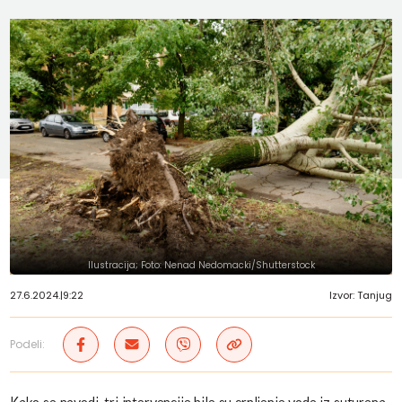
Ilustracija; Foto: Nenad Nedomacki/Shutterstock
27.6.2024.
|
9:22
Izvor: Tanjug
Podeli: