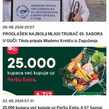
08. 08. 2026 20:07
PROGLAŠEN NAJBOLjI MLADI TRUBAČ 65. SABORA
U GUČI: Titula pripala Mladenu Krstiću iz Zagužanja
03. 08. 2026 07:31
25.000 kupaca već kupuje uz PerSu Extra. A ti? Saznaj