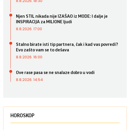
8.8.2026. 18:30
Njen STIL nikada nije IZAŠAO iz MODE: I dalje je
INSPIRACIJA za MILIONE ljudi
8.8.2026. 17:00
Stalno birate isti tip partnera, čak i kad vas povredi?
Evo zašto vam se to dešava
8.8.2026. 16:00
Ove rase pasa se ne snalaze dobro u vodi
8.8.2026. 14:54
HOROSKOP