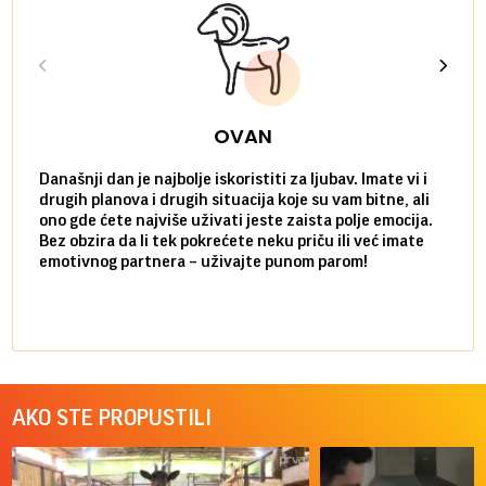
OVAN
Današnji dan je najbolje iskoristiti za ljubav. Imate vi i
Ako v
drugih planova i drugih situacija koje su vam bitne, ali
do ma
ono gde ćete najviše uživati jeste zaista polje emocija.
van g
Bez obzira da li tek pokrećete neku priču ili već imate
društ
emotivnog partnera – uživajte punom parom!
kolik
AKO STE PROPUSTILI