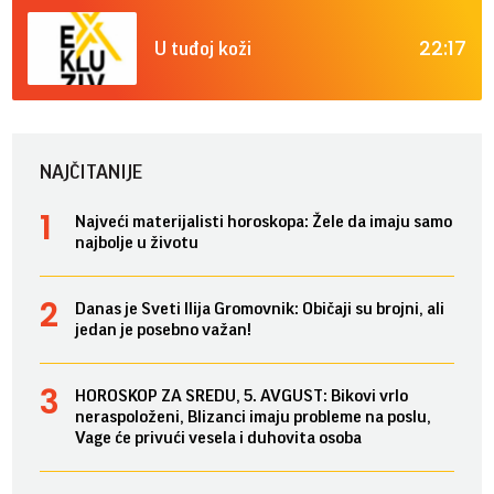
22:17
U tuđoj koži
NAJČITANIJE
Najveći materijalisti horoskopa: Žele da imaju samo
najbolje u životu
Danas je Sveti Ilija Gromovnik: Običaji su brojni, ali
jedan je posebno važan!
HOROSKOP ZA SREDU, 5. AVGUST: Bikovi vrlo
neraspoloženi, Blizanci imaju probleme na poslu,
Vage će privući vesela i duhovita osoba