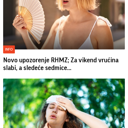
INFO
Novo upozorenje RHMZ; Za vikend vrućina
slabi, a sledeće sedmice...