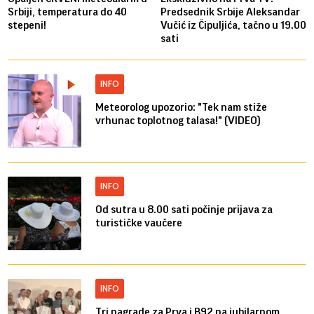
Srbiji, temperatura do 40
Predsednik Srbije Aleksandar
stepeni!
Vučić iz Čipuljića, tačno u 19.00
sati
INFO
Meteorolog upozorio: "Tek nam stiže
vrhunac toplotnog talasa!" (VIDEO)
INFO
Od sutra u 8.00 sati počinje prijava za
turističke vaučere
INFO
Tri nagrade za Prva i B92 na jubilarnom