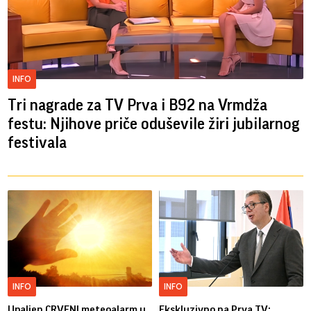
INFO
Tri nagrade za TV Prva i B92 na Vrmdža
festu: Njihove priče oduševile žiri jubilarnog
festivala
INFO
INFO
Upaljen CRVENI meteoalarm u
Ekskluzivno na Prva TV: