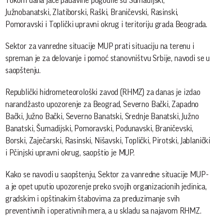
Tokom dana jače padavine pogodile su Šumadijski,
Južnobanatski, Zlatiborski, Raški, Braničevski, Rasinski,
Pomoravski i Toplički upravni okrug i teritoriju grada Beograda.
Sektor za vanredne situacije MUP prati situaciju na terenu i
spreman je za delovanje i pomoć stanovništvu Srbije, navodi se u
saopštenju.
Republički hidrometeorološki zavod (RHMZ) za danas je izdao
narandžasto upozorenje za Beograd, Severno Bački, Zapadno
Bački, Južno Bački, Severno Banatski, Srednje Banatski, Južno
Banatski, Šumadijski, Pomoravski, Podunavski, Braničevski,
Borski, Zaječarski, Rasinski, Nišavski, Toplički, Pirotski, Jablanički
i Pčinjski upravni okrug, saopštio je MUP.
Kako se navodi u saopštenju, Sektor za vanredne situacije MUP-
a je opet uputio upozorenje preko svojih organizacionih jedinica,
gradskim i opštinakim štabovima za preduzimanje svih
preventivnih i operativnih mera, a u skladu sa najavom RHMZ.