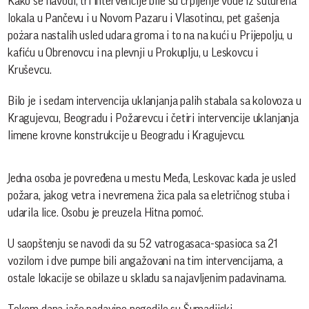
Kako se navodi, tri intervencije bile su crpljenje vode iz suturena
lokala u Pančevu i u Novom Pazaru i Vlasotincu, pet gašenja
pożara nastalih usled udara groma i to na na kući u Prijepolju, u
kafiću u Obrenovcu i na plevnji u Prokuplju, u Leskovcu i
Kruševcu.
Bilo je i sedam intervencija uklanjanja palih stabala sa kolovoza u
Kragujevcu, Beogradu i Požarevcu i četiri intervencije uklanjanja
limene krovne konstrukcije u Beogradu i Kragujevcu.
Jedna osoba je povređena u mestu Međa, Leskovac kada je usled
požara, jakog vetra i nevremena žica pala sa eletričnog stuba i
udarila lice. Osobu je preuzela Hitna pomoć.
U saopštenju se navodi da su 52 vatrogasaca-spasioca sa 21
vozilom i dve pumpe bili angažovani na tim intervencijama, a
ostale lokacije se obilaze u skladu sa najavljenim padavinama.