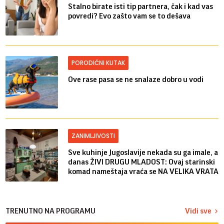
Stalno birate isti tip partnera, čak i kad vas
povredi? Evo zašto vam se to dešava
PORODIČNI KUTAK
Ove rase pasa se ne snalaze dobro u vodi
ZANIMLJIVOSTI
Sve kuhinje Jugoslavije nekada su ga imale, a
danas ŽIVI DRUGU MLADOST: Ovaj starinski
komad nameštaja vraća se NA VELIKA VRATA
TRENUTNO NA PROGRAMU
Vidi sve