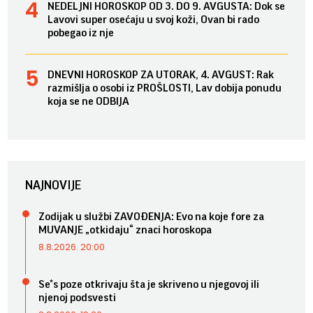
NEDELJNI HOROSKOP OD 3. DO 9. AVGUSTA: Dok se
Lavovi super osećaju u svoj koži, Ovan bi rado
pobegao iz nje
DNEVNI HOROSKOP ZA UTORAK, 4. AVGUST: Rak
razmišlja o osobi iz PROŠLOSTI, Lav dobija ponudu
koja se ne ODBIJA
NAJNOVIJE
Zodijak u službi ZAVOĐENJA: Evo na koje fore za
MUVANJE „otkidaju“ znaci horoskopa
8.8.2026. 20:00
Se*s poze otkrivaju šta je skriveno u njegovoj ili
njenoj podsvesti