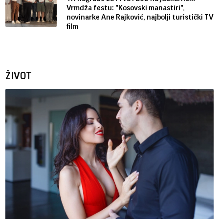
Vrmdža festu: "Kosovski manastiri",
novinarke Ane Rajković, najbolji turistički TV
film
ŽIVOT