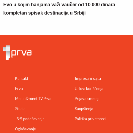
Evo u kojim banjama važi vaučer od 10.000 dinara -
kompletan spisak destinacija u Srbiji
Kontakt
Impresum sajta
Prva
Uslovi korišćenja
Menadžment TV Prva
Prijava smetnji
Studio
Saopštenja
16:9 podešavanja
Politika privatnosti
Oglašavanje