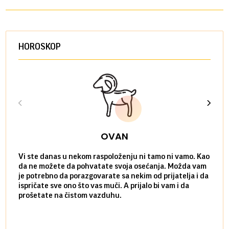
HOROSKOP
OVAN
Vi ste danas u nekom raspoloženju ni tamo ni vamo. Kao
Danas
da ne možete da pohvatate svoja osećanja. Možda vam
posve
je potrebno da porazgovarate sa nekim od prijatelja i da
susre
ispričate sve ono što vas muči. A prijalo bi vam i da
volel
prošetate na čistom vazduhu.
način