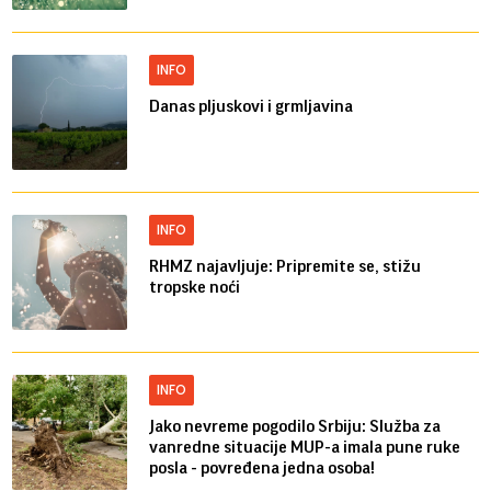
INFO
Danas pljuskovi i grmljavina
INFO
RHMZ najavljuje: Pripremite se, stižu
tropske noći
INFO
Jako nevreme pogodilo Srbiju: Služba za
vanredne situacije MUP-a imala pune ruke
posla - povređena jedna osoba!