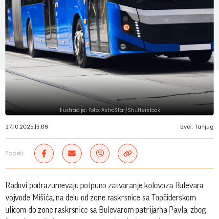
Ilustracija; Foto: AstroStar/Shutterstock
27.10.2025.
|
9:06
Izvor: Tanjug
Podeli:
Radovi podrazumevaju potpuno zatvaranje kolovoza Bulevara
vojvode Mišića, na delu od zone raskrsnice sa Topčiderskom
ulicom do zone raskrsnice sa Bulevarom patrijarha Pavla, zbog