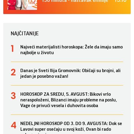
NAJČITANIJE
Najveći materijalisti horoskopa: Žele da imaju samo
najbolje u životu
Danas je Sveti Ilija Gromovnik: Običaji su brojni, ali
jedan je posebno važan!
HOROSKOP ZA SREDU, 5. AVGUST: Bikovi vrlo
neraspoloženi, Blizanci imaju probleme na poslu,
Vage će privući vesela i duhovita osoba
NEDELJNI HOROSKOP OD 3. DO 9. AVGUSTA: Dok se
Lavovi super osećaju u svoj koži, Ovan bi rado