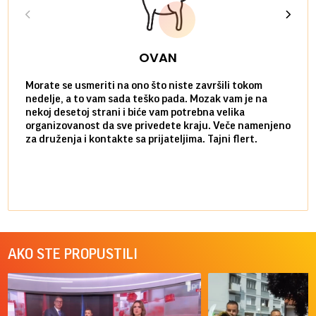
OVAN
Morate se usmeriti na ono što niste završili tokom
Sve n
nedelje, a to vam sada teško pada. Mozak vam je na
potpu
nekoj desetoj strani i biće vam potrebna velika
stvar
organizovanost da sve privedete kraju. Veče namenjeno
tempo
za druženja i kontakte sa prijateljima. Tajni flert.
najbl
AKO STE PROPUSTILI