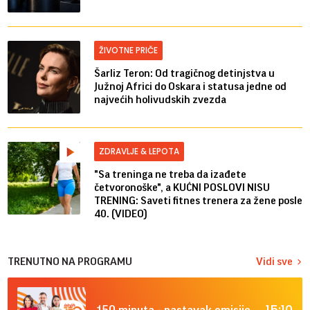
ŽIVOTNE PRIČE
Šarliz Teron: Od tragičnog detinjstva u
Južnoj Africi do Oskara i statusa jedne od
najvećih holivudskih zvezda
ZDRAVLJE & LEPOTA
"Sa treninga ne treba da izađete
četvoronoške", a KUĆNI POSLOVI NISU
TRENING: Saveti fitnes trenera za žene posle
40. (VIDEO)
TRENUTNO NA PROGRAMU
Vidi sve
15:10
150 minuta - nastavak emisije