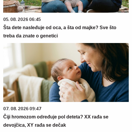
05. 08. 2026 06:45
Šta dete nasleđuje od oca, a šta od majke? Sve što
treba da znate o genetici
07. 08. 2026 09:47
Čiji hromozom određuje pol deteta? XX rađa se
devojčica, XY rađa se dečak