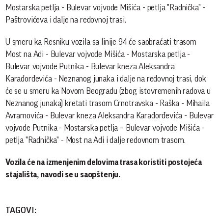
Mostarska petlja - Bulevar vojvode Mišića - petlja "Radnička" -
Paštrovićeva i dalje na redovnoj trasi.
U smeru ka Resniku vozila sa linije 94 će saobraćati trasom
Most na Adi - Bulevar vojvode Mišića - Mostarska petlja -
Bulevar vojvode Putnika - Bulevar kneza Aleksandra
Karađorđevića - Neznanog junaka i dalje na redovnoj trasi, dok
će se u smeru ka Novom Beogradu (zbog istovremenih radova u
Neznanog junaka) kretati trasom Crnotravska - Raška - Mihaila
Avramovića - Bulevar kneza Aleksandra Karađorđevića - Bulevar
vojvode Putnika - Mostarska petlja – Bulevar vojvode Mišića -
petlja "Radnička" - Most na Adi i dalje redovnom trasom.
Vozila će na izmenjenim delovima trasa koristiti postojeća
stajališta, navodi se u saopštenju.
TAGOVI: