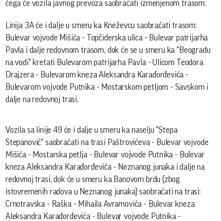
čega će vozila javnog prevoza saobraćati izmenjenom trasom.
Linija 3A će i dalje u smeru ka Kneževcu saobraćati trasom:
Bulevar vojvode Mišića - Topčiderska ulica - Bulevar patrijarha
Pavla i dalje redovnom trasom, dok će se u smeru ka "Beogradu
na vodi" kretati Bulevarom patrijarha Pavla - Ulicom Teodora
Drajzera - Bulevarom kneza Aleksandra Karađorđevića -
Bulevarom vojvode Putnika - Mostarskom petljom - Savskom i
dalje na redovnoj trasi.
Vozila sa linije 49 će i dalje u smeru ka naselju "Stepa
Stepanović" saobraćati na trasi Paštrovićeva - Bulevar vojvode
Mišića - Mostarska petlja - Bulevar vojvode Putnika - Bulevar
kneza Aleksandra Karađorđevića - Neznanog junaka i dalje na
redovnoj trasi, dok će u smeru ka Banovom brdu (zbog
istovremenih radova u Neznanog junaka) saobraćati na trasi:
Crnotravska - Raška - Mihaila Avramovića - Bulevar kneza
Aleksandra Karađorđevića - Bulevar vojvode Putnika -