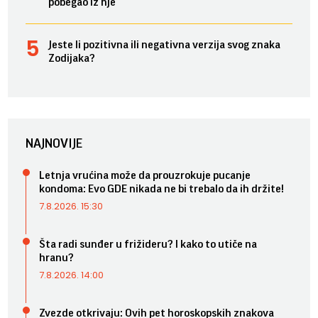
pobegao iz nje
Jeste li pozitivna ili negativna verzija svog znaka
Zodijaka?
NAJNOVIJE
Letnja vrućina može da prouzrokuje pucanje
kondoma: Evo GDE nikada ne bi trebalo da ih držite!
7.8.2026. 15:30
Šta radi sunđer u frižideru? I kako to utiče na
hranu?
7.8.2026. 14:00
Zvezde otkrivaju: Ovih pet horoskopskih znakova