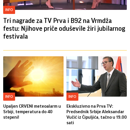
INFO
Tri nagrade za TV Prva i B92 na Vrmdža
festu: Njihove priče oduševile žiri jubilarnog
festivala
INFO
INFO
Upaljen CRVENI meteoalarm u
Ekskluzivno na Prva TV:
Srbiji, temperatura do 40
Predsednik Srbije Aleksandar
stepeni!
Vučić iz Čipuljića, tačno u 19.00
sati