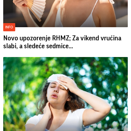
INFO
Novo upozorenje RHMZ; Za vikend vrućina
slabi, a sledeće sedmice...