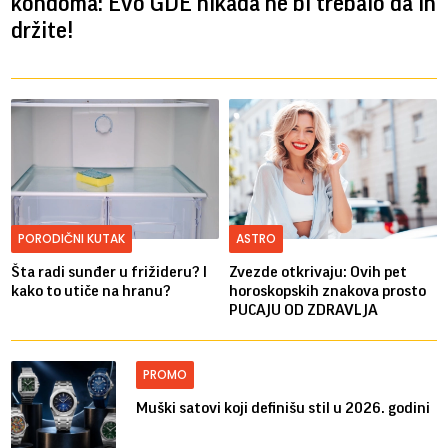
kondoma: Evo GDE nikada ne bi trebalo da ih
držite!
PORODIČNI KUTAK
ASTRO
Šta radi sunđer u frižideru? I
Zvezde otkrivaju: Ovih pet
kako to utiče na hranu?
horoskopskih znakova prosto
PUCAJU OD ZDRAVLJA
PROMO
Muški satovi koji definišu stil u 2026. godini