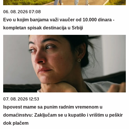
06. 08. 2026 07:08
Evo u kojim banjama važi vaučer od 10.000 dinara -
kompletan spisak destinacija u Srbiji
07. 08. 2026 12:53
Ispovest mame sa punim radnim vremenom u
domaćinstvu: Zaključam se u kupatilo i vrištim u peškir
dok plačem