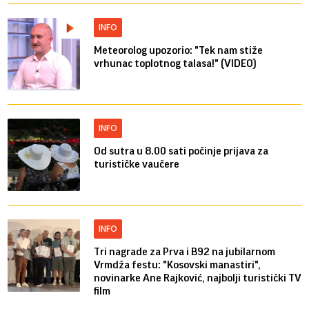
INFO
Meteorolog upozorio: "Tek nam stiže
vrhunac toplotnog talasa!" (VIDEO)
INFO
Od sutra u 8.00 sati počinje prijava za
turističke vaučere
INFO
Tri nagrade za Prva i B92 na jubilarnom
Vrmdža festu: "Kosovski manastiri",
novinarke Ane Rajković, najbolji turistički TV
film