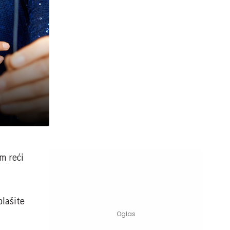
m reći
plašite