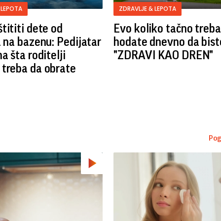
 LEPOTA
ZDRAVLJE & LEPOTA
tititi dete od
Evo koliko tačno treba
a na bazenu: Pedijatar
hodate dnevno da biste
a šta roditelji
"ZDRAVI KAO DREN"
treba da obrate
Pog