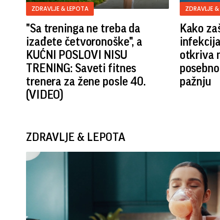
ZDRAVLJE & LEPOTA
ZDRAVLJE &
"Sa treninga ne treba da
Kako zaš
izađete četvoronoške", a
infekcij
KUĆNI POSLOVI NISU
otkriva n
TRENING: Saveti fitnes
posebno 
trenera za žene posle 40.
pažnju
(VIDEO)
ZDRAVLJE & LEPOTA