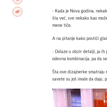
- Kada je Nova godina, nekako
šta već, sve nekako kao može,
mene tiče.
A na pitanje kako postići gla
- Dolaze u obzir detalji, ja 
odevna kombinacija, pa da se 
Šta ove dizajnerke smatraju m
savete su još imale da daju, 