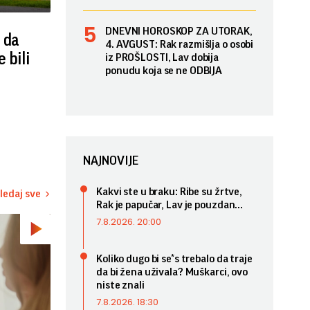
DNEVNI HOROSKOP ZA UTORAK,
 da
4. AVGUST: Rak razmišlja o osobi
 bili
iz PROŠLOSTI, Lav dobija
ponudu koja se ne ODBIJA
NAJNOVIJE
Kakvi ste u braku: Ribe su žrtve,
ledaj sve
Rak je papučar, Lav je pouzdan...
7.8.2026. 20:00
Koliko dugo bi se*s trebalo da traje
da bi žena uživala? Muškarci, ovo
niste znali
7.8.2026. 18:30