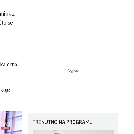
šminka,
što se
eka crna
 koje
TRENUTNO NA PROGRAMU