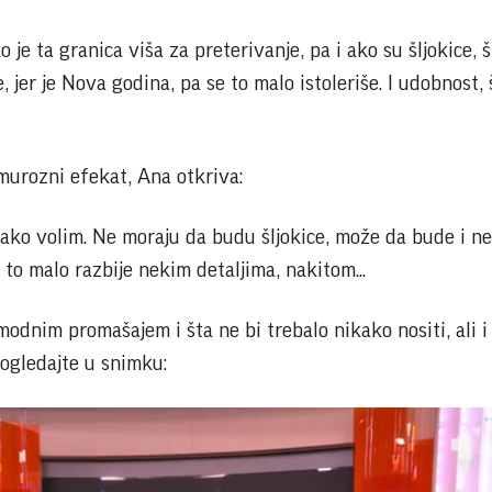
 je ta granica viša za preterivanje, pa i ako su šljokice, 
 jer je Nova godina, pa se to malo istoleriše. I udobnost, 
murozni efekat, Ana otkriva:
ih jako volim. Ne moraju da budu šljokice, može da bude i n
to malo razbije nekim detaljima, nakitom...
odnim promašajem i šta ne bi trebalo nikako nositi, ali i
pogledajte u snimku: