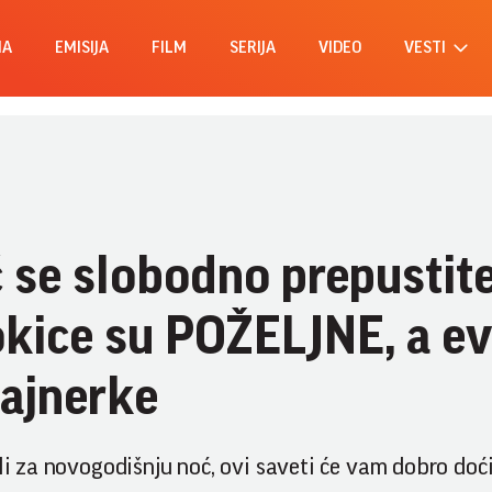
MA
EMISIJA
FILM
SERIJA
VIDEO
VESTI
 se slobodno prepustit
kice su POŽELJNE, a e
zajnerke
li za novogodišnju noć, ovi saveti će vam dobro doći