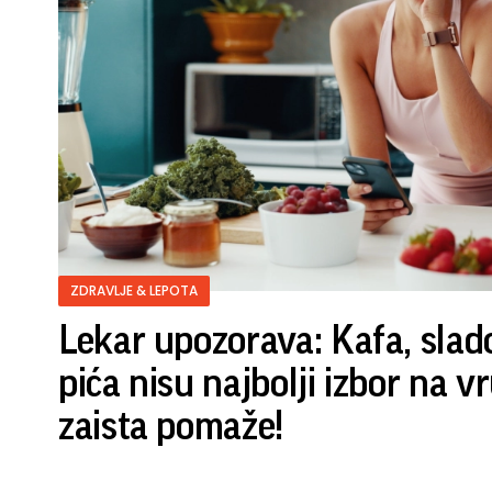
ZDRAVLJE & LEPOTA
Lekar upozorava: Kafa, slado
pića nisu najbolji izbor na vr
zaista pomaže!