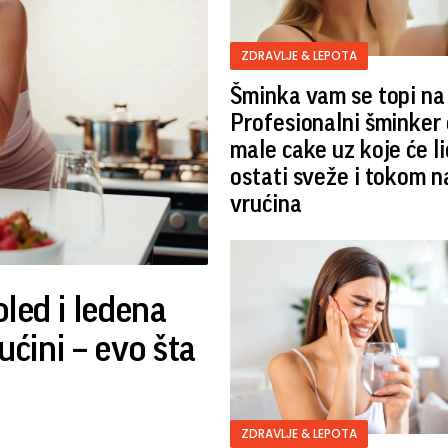
ZDRAVLJE & LEPOTA
Šminka vam se topi na
Profesionalni šminker 
male cake uz koje će li
ostati sveže i tokom n
vrućina
led i ledena
ućini – evo šta
ZDRAVLJE & LEPOTA