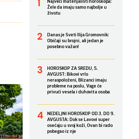
Najveći materijalisti horoskopa:
Žele da imaju samo najbolje u
životu
Danas je Sveti Ilija Gromovnik:
Običaji su brojni, ali jedan je
posebno važan!
HOROSKOP ZA SREDU, 5.
AVGUST: Bikovi vrlo
neraspoloženi, Blizanci imaju
probleme na poslu, Vage će
privući vesela i duhovita osoba
NEDELJNI HOROSKOP OD 3. DO 9.
AVGUSTA: Dok se Lavovi super
osećaju u svoj koži, Ovan bi rado
pobegao iz nje