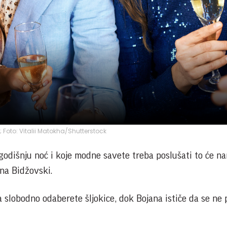
a; Foto: Vitalii Matokha/Shutterstock
dišnju noć i koje modne savete treba poslušati to će na
ana Bidžovski.
 slobodno odaberete šljokice, dok Bojana ističe da se ne 