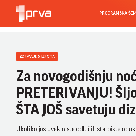
PROGRAMSKA ŠE
ZDRAVLJE & LEPOTA
Za novogodišnju noć
PRETERIVANJU! Šljo
ŠTA JOŠ savetuju di
Ukoliko još uvek niste odlučili šta biste obuk