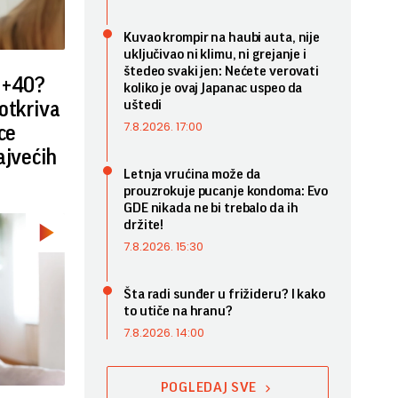
Kuvao krompir na haubi auta, nije
uključivao ni klimu, ni grejanje i
štedeo svaki jen: Nećete verovati
 +40?
koliko je ovaj Japanac uspeo da
uštedi
otkriva
7.8.2026. 17:00
ce
ajvećih
Letnja vrućina može da
prouzrokuje pucanje kondoma: Evo
GDE nikada ne bi trebalo da ih
držite!
7.8.2026. 15:30
Šta radi sunđer u frižideru? I kako
to utiče na hranu?
7.8.2026. 14:00
POGLEDAJ SVE