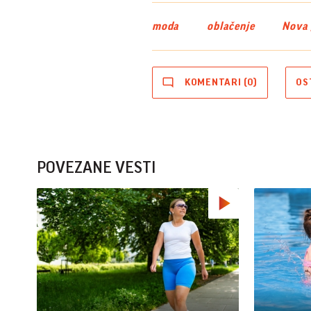
moda
oblačenje
Nova 
KOMENTARI (0)
OS
POVEZANE VESTI