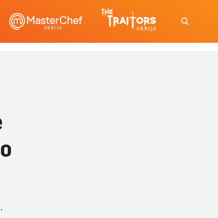
e
vo
.