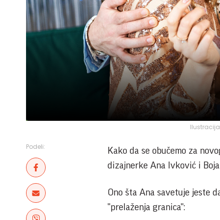
Ilustracij
Podeli:
Kako da se obučemo za novogo
dizajnerke Ana Ivković i Boj
Ono šta Ana savetuje jeste da
"prelaženja granica":