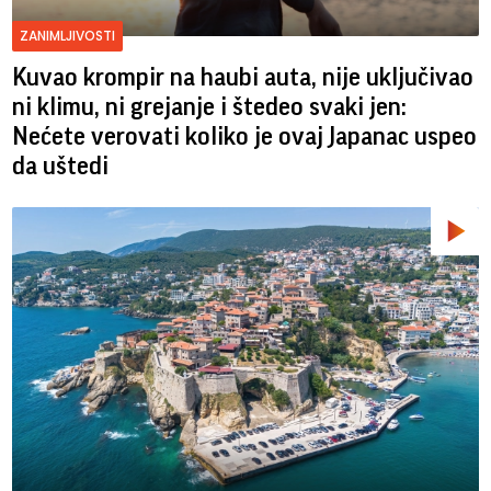
ZANIMLJIVOSTI
Kuvao krompir na haubi auta, nije uključivao
ni klimu, ni grejanje i štedeo svaki jen:
Nećete verovati koliko je ovaj Japanac uspeo
da uštedi