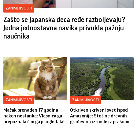
ZANIMLJIVOSTI
Zašto se japanska deca ređe razboljevaju?
Jedna jednostavna navika privukla pažnju
naučnika
ZANIMLJIVOSTI
ZANIMLJIVOSTI
Mačak pronađen 17 godina
Otkriven skriveni svet ispod
nakon nestanka: Vlasnica ga
Amazonije: Stotine drevnih
prepoznala čim ga je ugledala!
građevina izronile iz prašume