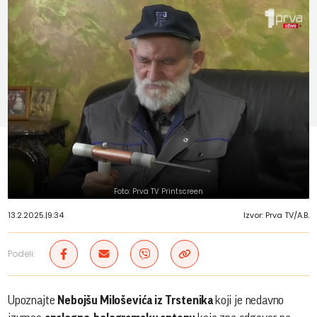
Foto: Prva TV Printscreen
13.2.2025.
|
9:34
Izvor: Prva TV/A.B.
Podeli:
Upoznajte
Nebojšu Miloševića iz Trstenika
koji je nedavno