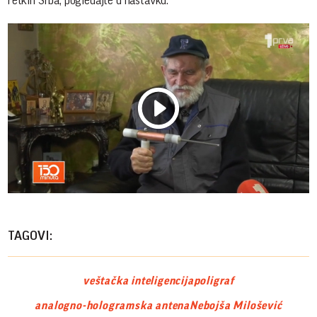
retkih Srba, pogledajte u nastavku:
Play
Vide
TAGOVI:
veštačka inteligencija
poligraf
analogno-hologramska antena
Nebojša Milošević