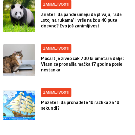
ZANIMLJIVOSTI
Znate li da pande umeju da plivaju, rade
„stoj na rukama” i vrše nuždu 40 puta
dnevno? Evo još zanimljivosti
ZANIMLJIVOSTI
Mocart je živeo čak 700 kilometara dalje:
Vlasnica pronašla mačka 17 godina posle
nestanka
ZANIMLJIVOSTI
Možete li da pronađete 10 razlika za 10
sekundi?