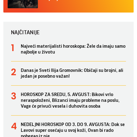
NAJČITANIJE
Najveći materijalisti horoskopa: Žele da imaju samo
najbolje u životu
Danas je Sveti Ilija Gromovnik: Običaji su brojni, ali
jedan je posebno važan!
HOROSKOP ZA SREDU, 5. AVGUST: Bikovi vrlo
neraspoloženi, Blizanci imaju probleme na poslu,
Vage će privući vesela i duhovita osoba
NEDELJNI HOROSKOP OD 3. DO 9. AVGUSTA: Dok se
Lavovi super osećaju u svoj koži, Ovan bi rado
pobegao iz nje