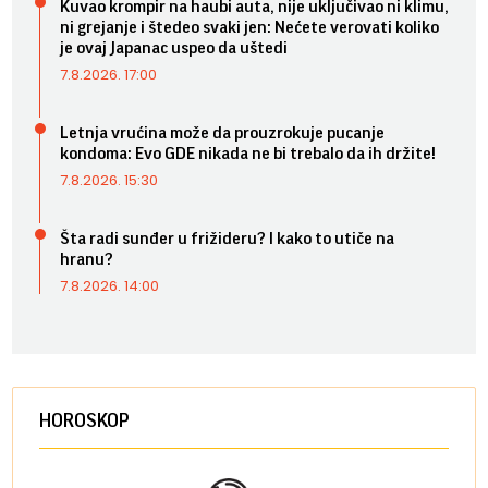
Kuvao krompir na haubi auta, nije uključivao ni klimu,
ni grejanje i štedeo svaki jen: Nećete verovati koliko
je ovaj Japanac uspeo da uštedi
7.8.2026. 17:00
Letnja vrućina može da prouzrokuje pucanje
kondoma: Evo GDE nikada ne bi trebalo da ih držite!
7.8.2026. 15:30
Šta radi sunđer u frižideru? I kako to utiče na
hranu?
7.8.2026. 14:00
HOROSKOP