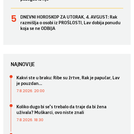
DNEVNI HOROSKOP ZA UTORAK, 4. AVGUST: Rak
razmišlja o osobi iz PROŠLOSTI, Lav dobija ponudu
koja se ne ODBIJA
NAJNOVIJE
Kakvi ste u braku: Ribe su žrtve, Rak je papučar, Lav
je pouzdan...
7.8.2026. 20:00
Koliko dugo bi se*s trebalo da traje da bi žena
uživala? Muškarci, ovo niste znali
7.8.2026. 18:30