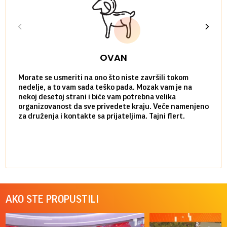
OVAN
Morate se usmeriti na ono što niste završili tokom
Sve n
nedelje, a to vam sada teško pada. Mozak vam je na
potpu
nekoj desetoj strani i biće vam potrebna velika
stvar
organizovanost da sve privedete kraju. Veče namenjeno
tempo
za druženja i kontakte sa prijateljima. Tajni flert.
najbl
AKO STE PROPUSTILI