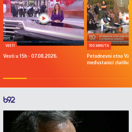
VESTI
150 MINUTA
Vesti u 15h - 07.08.2026.
Petodnevni etno Vajb
međustanici zlatibo