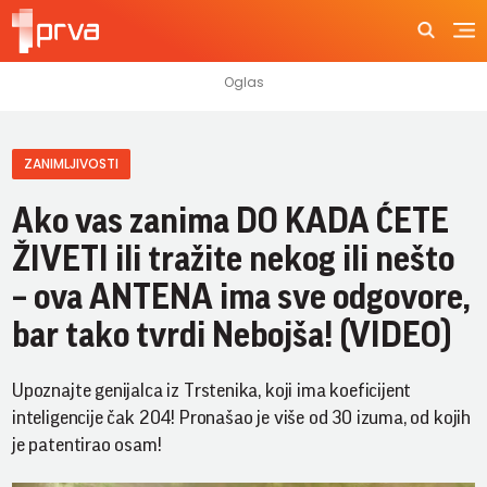
ZANIMLJIVOSTI
Ako vas zanima DO KADA ĆETE
ŽIVETI ili tražite nekog ili nešto
– ova ANTENA ima sve odgovore,
bar tako tvrdi Nebojša! (VIDEO)
Upoznajte genijalca iz Trstenika, koji ima koeficijent
inteligencije čak 204! Pronašao je više od 30 izuma, od kojih
je patentirao osam!