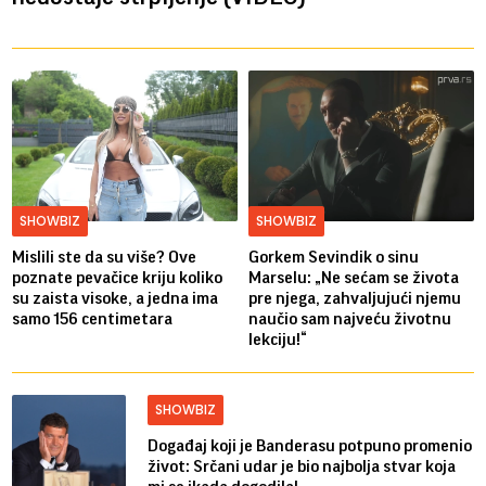
SHOWBIZ
SHOWBIZ
Mislili ste da su više? Ove
Gorkem Sevindik o sinu
poznate pevačice kriju koliko
Marselu: „Ne sećam se života
su zaista visoke, a jedna ima
pre njega, zahvaljujući njemu
samo 156 centimetara
naučio sam najveću životnu
lekciju!“
SHOWBIZ
Događaj koji je Banderasu potpuno promenio
život: Srčani udar je bio najbolja stvar koja