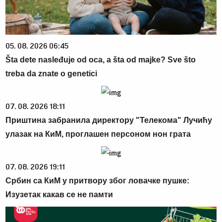
05. 08. 2026 06:45
Šta dete nasleđuje od oca, a šta od majke? Sve što
treba da znate o genetici
07. 08. 2026 18:11
Приштина забранила директору "Телекома" Лучићу
улазак на КиМ, проглашен персоном нон грата
07. 08. 2026 19:11
Србин са КиМ у притвору због ловачке пушке:
Изузетак какав се не памти