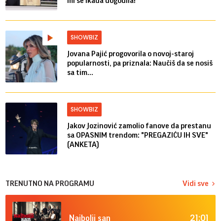
mi se ikada dogodila!
SHOWBIZ
Jovana Pajić progovorila o novoj-staroj
popularnosti, pa priznala: Naučiš da se nosiš
sa tim...
SHOWBIZ
Jakov Jozinović zamolio fanove da prestanu
sa OPASNIM trendom: "PREGAZIĆU IH SVE"
(ANKETA)
TRENUTNO NA PROGRAMU
Vidi sve
21:01
Najbolji san