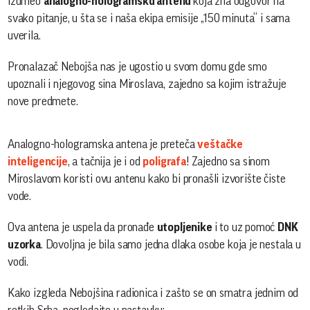
izumeo
analogno-hologramsku antenu
koja zna odgovor na
svako pitanje, u šta se i naša ekipa emisije „150 minuta“ i sama
uverila.
Pronalazač Nebojša nas je ugostio u svom domu gde smo
upoznali i njegovog sina Miroslava, zajedno sa kojim istražuje
nove predmete.
Analogno-hologramska antena je preteča
veštačke
inteligencije
, a tačnija je i od
poligrafa
! Zajedno sa sinom
Miroslavom koristi ovu antenu kako bi pronašli izvorište čiste
vode.
Ova antena je uspela da pronađe
utopljenike
i to uz pomoć
DNK
uzorka
. Dovoljna je bila samo jedna dlaka osobe koja je nestala u
vodi.
Kako izgleda Nebojšina radionica i zašto se on smatra jednim od