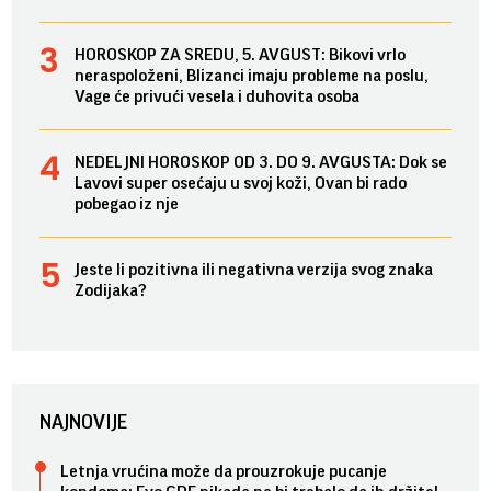
HOROSKOP ZA SREDU, 5. AVGUST: Bikovi vrlo
neraspoloženi, Blizanci imaju probleme na poslu,
Vage će privući vesela i duhovita osoba
NEDELJNI HOROSKOP OD 3. DO 9. AVGUSTA: Dok se
Lavovi super osećaju u svoj koži, Ovan bi rado
pobegao iz nje
Jeste li pozitivna ili negativna verzija svog znaka
Zodijaka?
NAJNOVIJE
Letnja vrućina može da prouzrokuje pucanje