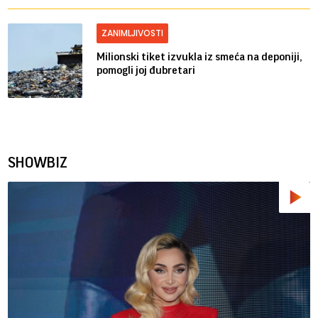
ZANIMLJIVOSTI
Milionski tiket izvukla iz smeća na deponiji,
pomogli joj đubretari
SHOWBIZ