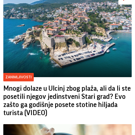
ZANIMLJIVOSTI
Mnogi dolaze u Ulcinj zbog plaža, ali da li ste
posetili njegov jedinstveni Stari grad? Evo
zašto ga godišnje posete stotine hiljada
turista (VIDEO)