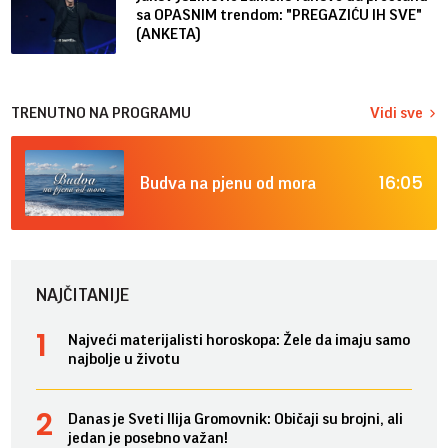
sa OPASNIM trendom: "PREGAZIĆU IH SVE"
(ANKETA)
TRENUTNO NA PROGRAMU
Vidi sve
16:05
Budva na pjenu od mora
NAJČITANIJE
Najveći materijalisti horoskopa: Žele da imaju samo
najbolje u životu
Danas je Sveti Ilija Gromovnik: Običaji su brojni, ali
jedan je posebno važan!