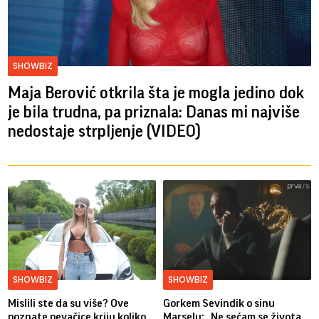
SHOWBIZ
Maja Berović otkrila šta je mogla jedino dok
je bila trudna, pa priznala: Danas mi najviše
nedostaje strpljenje (VIDEO)
SHOWBIZ
SHOWBIZ
Mislili ste da su više? Ove
Gorkem Sevindik o sinu
poznate pevačice kriju koliko
Marselu: „Ne sećam se života