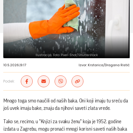
Ilustracija; Foto: Pixel-Shot/Shutterstock
10.5.2026.
|
9:17
Izvor: Krstarica/Dragana Ristić
Podeli:
Mnogo toga smo naučili od naših baka. Oni koji imaju tu sreću da
još uvek imaju bake, znaju da njihovi saveti zlata vrede.
Tako se, recimo, u "Knjizi za svaku ženu" koja je 1952. godine
izdata u Zagrebu, mogu pronaći mnogi korisni saveti naših baka