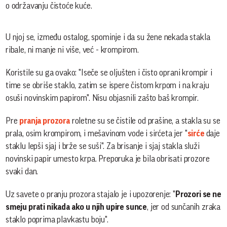
o održavanju čistoće kuće.
U njoj se, između ostalog, spominje i da su žene nekada stakla
ribale, ni manje ni više, već - krompirom.
Koristile su ga ovako: "Iseče se oljušten i čisto oprani krompir i
time se obriše staklo, zatim se ispere čistom krpom i na kraju
osuši novinskim papirom". Nisu objasnili zašto baš krompir.
Pre
pranja prozora
roletne su se čistile od prašine, a stakla su se
prala, osim krompirom, i mešavinom vode i sirćeta jer "
sirće
daje
staklu lepši sjaj i brže se suši". Za brisanje i sjaj stakla služi
novinski papir umesto krpa. Preporuka je bila obrisati prozore
svaki dan.
Uz savete o pranju prozora stajalo je i upozorenje: "
Prozori se ne
smeju prati nikada ako u njih upire sunce
, jer od sunčanih zraka
staklo poprima plavkastu boju".