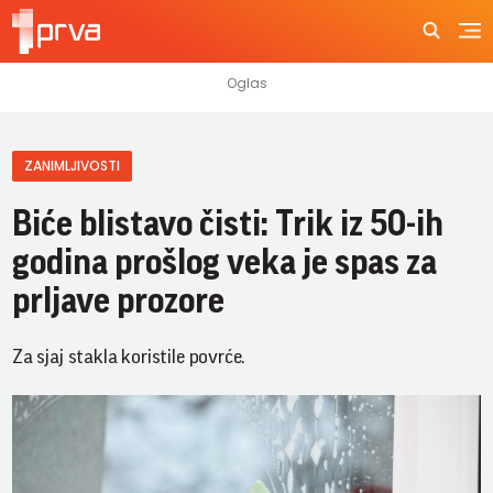
ZANIMLJIVOSTI
Biće blistavo čisti: Trik iz 50-ih
godina prošlog veka je spas za
prljave prozore
Za sjaj stakla koristile povrće.