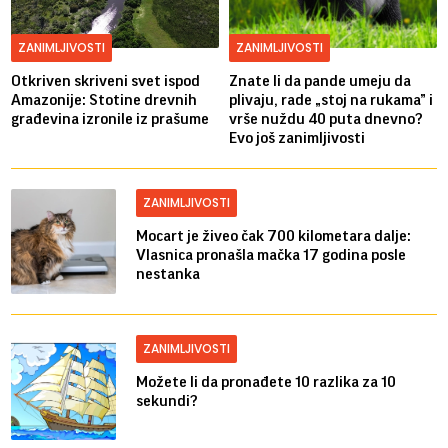
ZANIMLJIVOSTI
ZANIMLJIVOSTI
Otkriven skriveni svet ispod
Znate li da pande umeju da
Amazonije: Stotine drevnih
plivaju, rade „stoj na rukama” i
građevina izronile iz prašume
vrše nuždu 40 puta dnevno?
Evo još zanimljivosti
ZANIMLJIVOSTI
Mocart je živeo čak 700 kilometara dalje:
Vlasnica pronašla mačka 17 godina posle
nestanka
ZANIMLJIVOSTI
Možete li da pronađete 10 razlika za 10
sekundi?