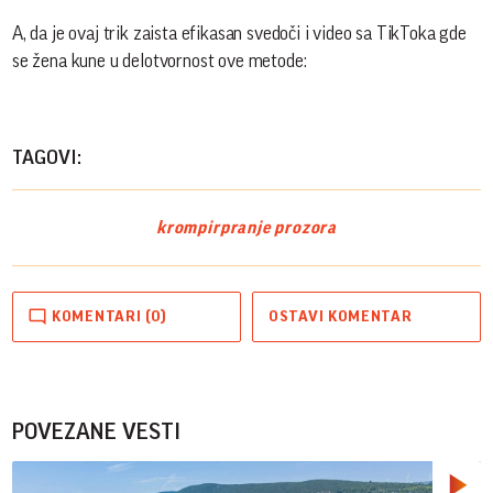
A, da je ovaj trik zaista efikasan svedoči i video sa TikToka gde
se žena kune u delotvornost ove metode:
TAGOVI:
krompir
pranje prozora
KOMENTARI (0)
OSTAVI KOMENTAR
POVEZANE VESTI