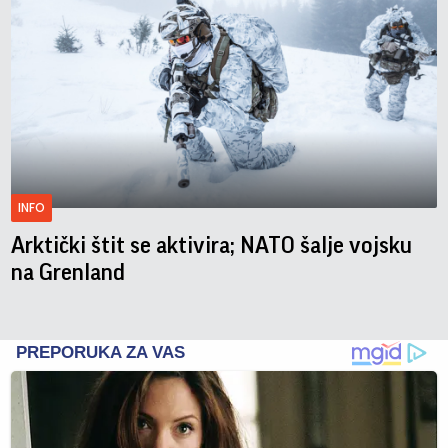
INFO
Arktički štit se aktivira; NATO šalje vojsku
na Grenland