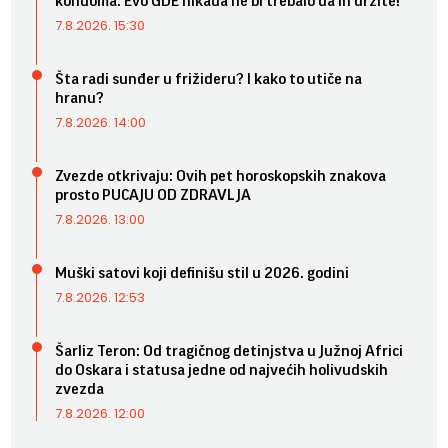
kondoma: Evo GDE nikada ne bi trebalo da ih držite!
7.8.2026. 15:30
Šta radi sunđer u frižideru? I kako to utiče na
hranu?
7.8.2026. 14:00
Zvezde otkrivaju: Ovih pet horoskopskih znakova
prosto PUCAJU OD ZDRAVLJA
7.8.2026. 13:00
Muški satovi koji definišu stil u 2026. godini
7.8.2026. 12:53
Šarliz Teron: Od tragičnog detinjstva u Južnoj Africi
do Oskara i statusa jedne od najvećih holivudskih
zvezda
7.8.2026. 12:00