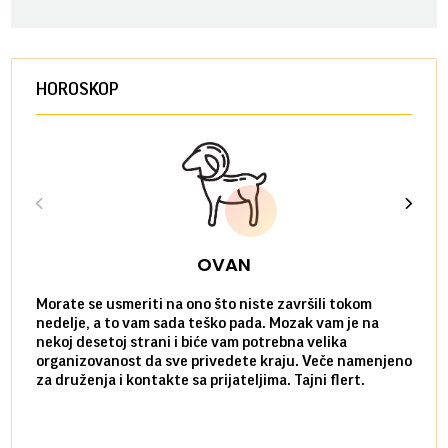
HOROSKOP
OVAN
Morate se usmeriti na ono što niste završili tokom
Sve n
nedelje, a to vam sada teško pada. Mozak vam je na
potpu
nekoj desetoj strani i biće vam potrebna velika
stvar
organizovanost da sve privedete kraju. Veče namenjeno
tempo
za druženja i kontakte sa prijateljima. Tajni flert.
najbl