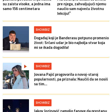
su zaista visoke, a jedna ima
pre njega, zahvaljujući njemu
samo 156 centimetara
naučio sam najveću životnu
lekciju!“
SHOWBIZ
Događaj koji je Banderasu potpuno promenio
život: Srčani udar je bio najbolja stvar koja
mi se ikada dogodila!
SHOWBIZ
Jovana Pajić progovorila o novoj-staroj
popularnosti, pa priznala: Naučiš da se nosiš
sa tim...
SHOWBIZ
Jakov Jozinović zamolio fanove da prestanu