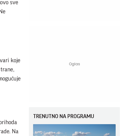
tovo sve
 Ne
vari koje
strane,
omogućuje
TRENUTNO NA PROGRAMU
 prihoda
rade. Na