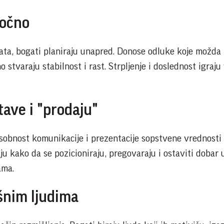
ročno
ata, bogati planiraju unapred. Donose odluke koje možda
o stvaraju stabilnost i rast. Strpljenje i doslednost igraju
tave i "prodaju"
sobnost komunikacije i prezentacije sopstvene vrednosti
ju kako da se pozicioniraju, pregovaraju i ostaviti dobar u
kama.
šnim ljudima