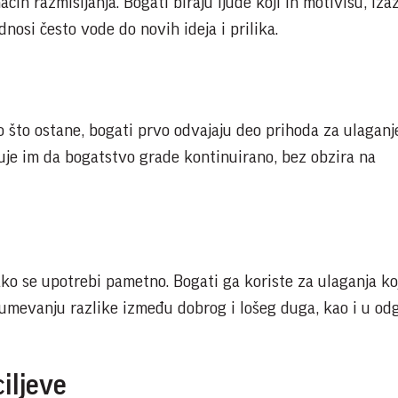
čin razmišljanja. Bogati biraju ljude koji ih motivišu, izaz
dnosi često vode do novih ideja i prilika.
 što ostane, bogati prvo odvajaju deo prihoda za ulaganje
je im da bogatstvo grade kontinuirano, bez obzira na
o se upotrebi pametno. Bogati ga koriste za ulaganja ko
azumevanju razlike između dobrog i lošeg duga, kao i u o
ciljeve