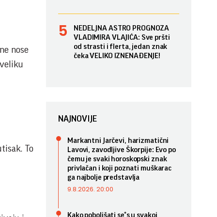
NEDELJNA ASTRO PROGNOZA
VLADIMIRA VLAJIĆA: Sve pršti
od strasti i flerta, jedan znak
 ne nose
čeka VELIKO IZNENAĐENJE!
 veliku
NAJNOVIJE
Markantni Jarčevi, harizmatični
tisak. To
Lavovi, zavodljive Škorpije: Evo po
čemu je svaki horoskopski znak
privlačan i koji poznati muškarac
ga najbolje predstavlja
9.8.2026. 20:00
Kako poboljšati se*s u svakoj