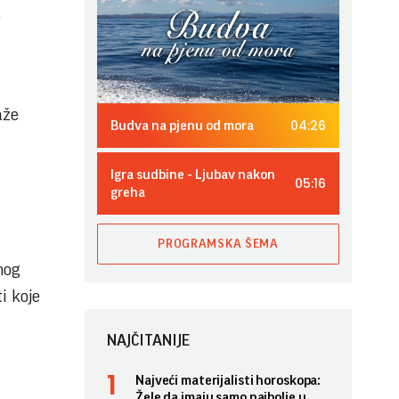
.
aže
04:26
Budva na pjenu od mora
Igra sudbine - Ljubav nakon
05:16
greha
PROGRAMSKA ŠEMA
nog
i koje
NAJČITANIJE
Najveći materijalisti horoskopa:
Žele da imaju samo najbolje u