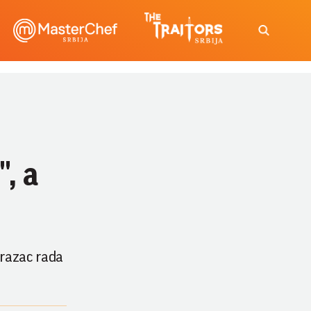
, a
brazac rada