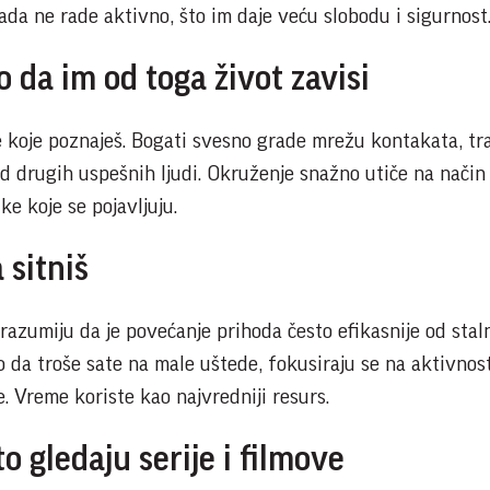
kada ne rade aktivno, što im daje veću slobodu i sigurnost
 da im od toga život zavisi
e koje poznaješ. Bogati svesno grade mrežu kontakata, tr
od drugih uspešnih ljudi. Okruženje snažno utiče na način
ike koje se pojavljuju.
 sitniš
 razumiju da je povećanje prihoda često efikasnije od stal
 da troše sate na male uštede, fokusiraju se na aktivnost
 Vreme koriste kao najvredniji resurs.
to gledaju serije i filmove