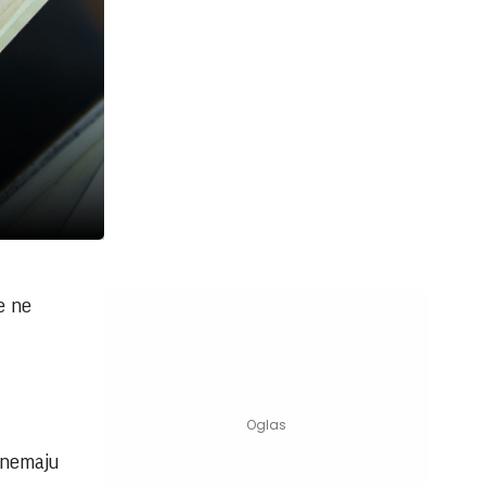
e ne
 nemaju