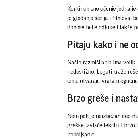
Kontinuirano učenje jedna je
je gledanje serija i filmova, 
donose bolje odluke i lakše p
Pitaju kako i ne 
Način razmišljanja ima velik
nedostižno, bogati traže reše
čime otvaraju vrata mogućno
Brzo greše i nasta
Neuspeh je neizbežan deo nap
greške izvlače lekciju i brzo
poboljšanje.