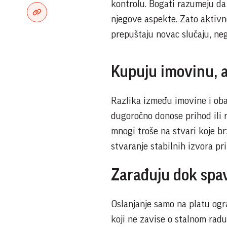
kontrolu. Bogati razumeju da 
njegove aspekte. Zato aktivno
prepuštaju novac slučaju, neg
Kupuju imovinu, 
Razlika između imovine i obav
dugoročno donose prihod ili r
mnogi troše na stvari koje b
stvaranje stabilnih izvora pr
Zarađuju dok spa
Oslanjanje samo na platu ogra
koji ne zavise o stalnom radu