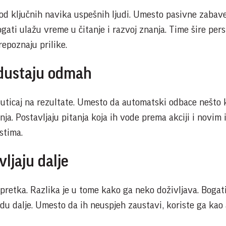
 od ključnih navika uspešnih ljudi. Umesto pasivne zabav
bogati ulažu vreme u čitanje i razvoj znanja. Time šire per
repoznaju prilike.
odustaju odmah
i uticaj na rezultate. Umesto da automatski odbace nešto 
nja. Postavljaju pitanja koja ih vode prema akciji i novim 
stima.
vljaju dalje
retka. Razlika je u tome kako ga neko doživljava. Bogati
 idu dalje. Umesto da ih neuspjeh zaustavi, koriste ga kao 