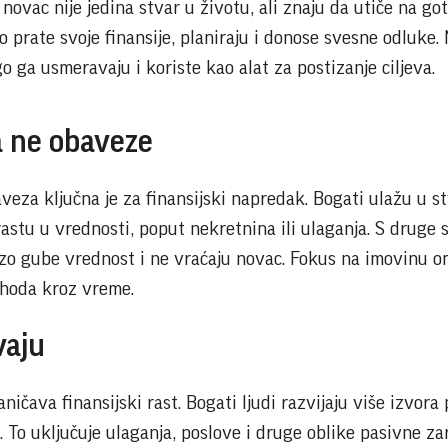
novac nije jedina stvar u životu, ali znaju da utiče na go
 prate svoje finansije, planiraju i donose svesne odluke.
o ga usmeravaju i koriste kao alat za postizanje ciljeva.
a ne obaveze
eza ključna je za finansijski napredak. Bogati ulažu u st
astu u vrednosti, poput nekretnina ili ulaganja. S druge 
rzo gube vrednost i ne vraćaju novac. Fokus na imovinu 
ihoda kroz vreme.
vaju
ničava finansijski rast. Bogati ljudi razvijaju više izvora
. To uključuje ulaganja, poslove i druge oblike pasivne za