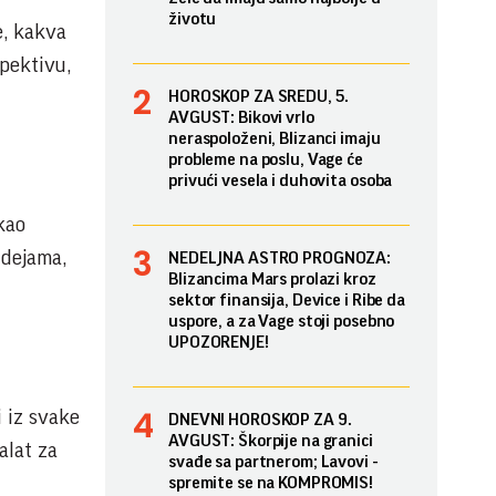
životu
e, kakva
spektivu,
HOROSKOP ZA SREDU, 5.
AVGUST: Bikovi vrlo
neraspoloženi, Blizanci imaju
probleme na poslu, Vage će
privući vesela i duhovita osoba
kao
idejama,
NEDELJNA ASTRO PROGNOZA:
Blizancima Mars prolazi kroz
sektor finansija, Device i Ribe da
uspore, a za Vage stoji posebno
UPOZORENJE!
 iz svake
DNEVNI HOROSKOP ZA 9.
AVGUST: Škorpije na granici
alat za
svađe sa partnerom; Lavovi -
spremite se na KOMPROMIS!