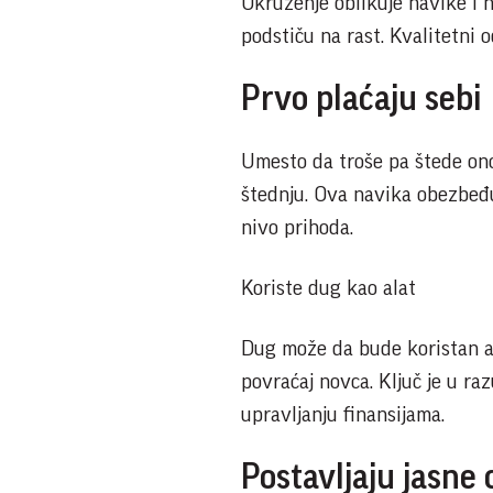
Okruženje oblikuje navike i na
podstiču na rast. Kvalitetni o
Prvo plaćaju sebi
Umesto da troše pa štede ono
štednju. Ova navika obezbeđu
nivo prihoda.
Koriste dug kao alat
Dug može da bude koristan ak
povraćaj novca. Ključ je u r
upravljanju finansijama.
Postavljaju jasne 