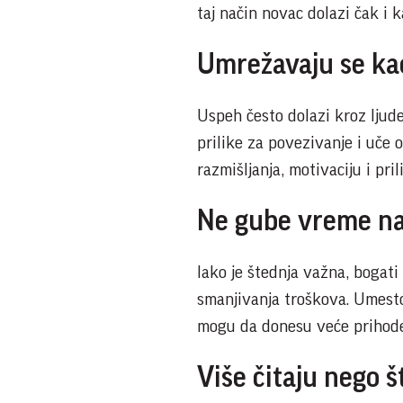
taj način novac dolazi čak i 
Umrežavaju se kao
Uspeh često dolazi kroz ljud
prilike za povezivanje i uče 
razmišljanja, motivaciju i pril
Ne gube vreme na
Iako je štednja važna, bogati
smanjivanja troškova. Umesto
mogu da donesu veće prihode.
Više čitaju nego š