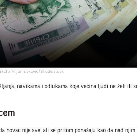
a Foto: Miljan Zivkovic/Shutterstock
ljanja, navikama i odlukama koje većina ljudi ne želi ili s
vcem
da novac nije sve, ali se pritom ponašaju kao da nad njim