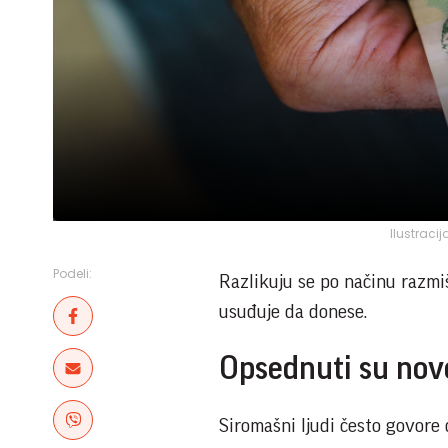
Ilustracij
Podeli:
Razlikuju se po načinu razmiš
usuđuje da donese.
Opsednuti su no
Siromašni ljudi često govore 