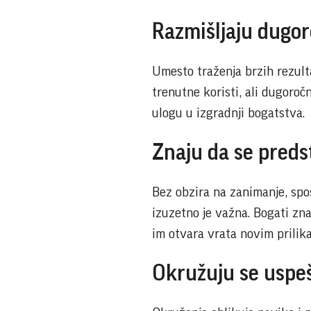
Razmišljaju dugo
Umesto traženja brzih rezult
trenutne koristi, ali dugoročn
ulogu u izgradnji bogatstva.
Znaju da se preds
Bez obzira na zanimanje, spo
izuzetno je važna. Bogati zna
im otvara vrata novim prili
Okružuju se uspe