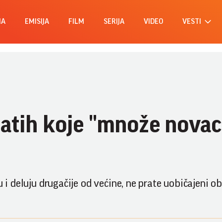
MA
EMISIJA
FILM
SERIJA
VIDEO
VESTI
atih koje "množe novac"
u i deluju drugačije od većine, ne prate uobičajeni o