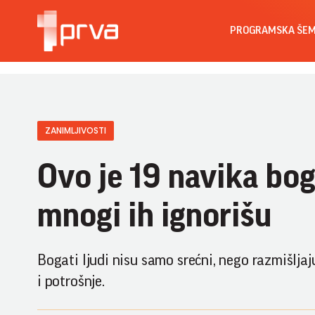
PROGRAMSKA ŠE
ZANIMLJIVOSTI
Ovo je 19 navika bog
mnogi ih ignorišu
Bogati ljudi nisu samo srećni, nego razmišljaj
i potrošnje.