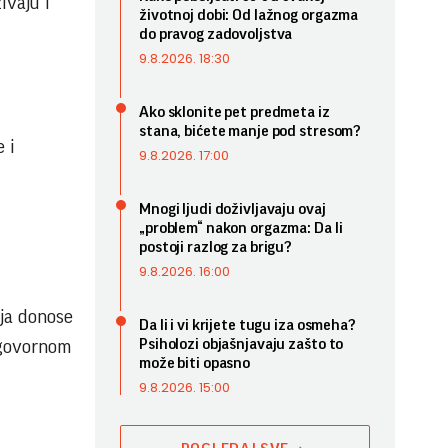
ivaju i
životnoj dobi: Od lažnog orgazma
do pravog zadovoljstva
9.8.2026. 18:30
Ako sklonite pet predmeta iz
stana, bićete manje pod stresom?
 i
9.8.2026. 17:00
Mnogi ljudi doživljavaju ovaj
„problem“ nakon orgazma: Da li
postoji razlog za brigu?
9.8.2026. 16:00
ja donose
Da li i vi krijete tugu iza osmeha?
Psiholozi objašnjavaju zašto to
dgovornom
može biti opasno
9.8.2026. 15:00