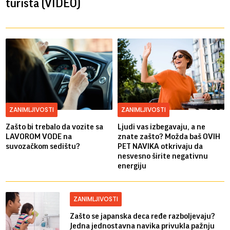
turista (VIDEO)
ZANIMLJIVOSTI
ZANIMLJIVOSTI
Zašto bi trebalo da vozite sa
Ljudi vas izbegavaju, a ne
LAVOROM VODE na
znate zašto? Možda baš OVIH
suvozačkom sedištu?
PET NAVIKA otkrivaju da
nesvesno širite negativnu
energiju
ZANIMLJIVOSTI
Zašto se japanska deca ređe razboljevaju?
Jedna jednostavna navika privukla pažnju