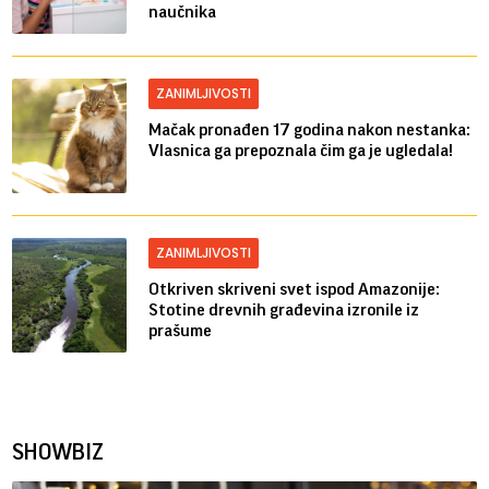
naučnika
ZANIMLJIVOSTI
Mačak pronađen 17 godina nakon nestanka:
Vlasnica ga prepoznala čim ga je ugledala!
ZANIMLJIVOSTI
Otkriven skriveni svet ispod Amazonije:
Stotine drevnih građevina izronile iz
prašume
SHOWBIZ