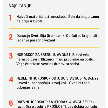
NAJČITANIJE
Najveći materijalisti horoskopa: Žele da imaju samo
najbolje u životu
Danas je Sveti Ilija Gromovnik: Običaji su brojni, ali
jedan je posebno važan!
HOROSKOP ZA SREDU, 5. AVGUST: Bikovi vrlo
neraspoloženi, Blizanci imaju probleme na poslu,
Vage će privući vesela i duhovita osoba
NEDELJNI HOROSKOP OD 3. DO 9. AVGUSTA: Dok se
Lavovi super osećaju u svoj koži, Ovan bi rado
pobegao iz nje
DNEVNI HOROSKOP ZA UTORAK, 4. AVGUST: Rak
razmišlja o osobi iz PROŠLOSTI, Lav dobija ponudu