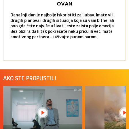
OVAN
Današnji dan je najbolje iskoristiti za ljubav. Imate vi i
Ako v
drugih planova i drugih situacija koje su vam bitne, ali
do ma
ono gde ćete najviše uživati jeste zaista polje emocija.
van g
Bez obzira da li tek pokrećete neku priču ili već imate
društ
emotivnog partnera – uživajte punom parom!
kolik
AKO STE PROPUSTILI