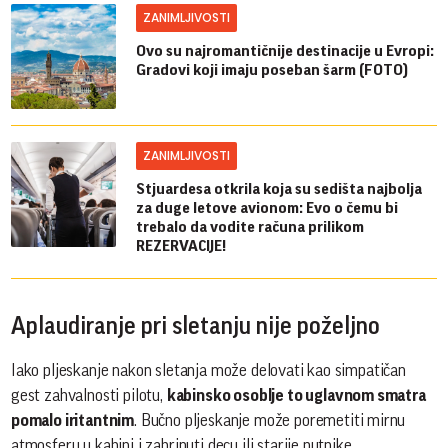
ZANIMLJIVOSTI
Ovo su najromantičnije destinacije u Evropi:
Gradovi koji imaju poseban šarm (FOTO)
ZANIMLJIVOSTI
Stjuardesa otkrila koja su sedišta najbolja
za duge letove avionom: Evo o čemu bi
trebalo da vodite računa prilikom
REZERVACIJE!
Aplaudiranje pri sletanju nije poželjno
Iako pljeskanje nakon sletanja može delovati kao simpatičan
gest zahvalnosti pilotu,
kabinsko osoblje to uglavnom smatra
pomalo iritantnim
. Bučno pljeskanje može poremetiti mirnu
atmosferu u kabini i zabrinuti decu ili starije putnike.