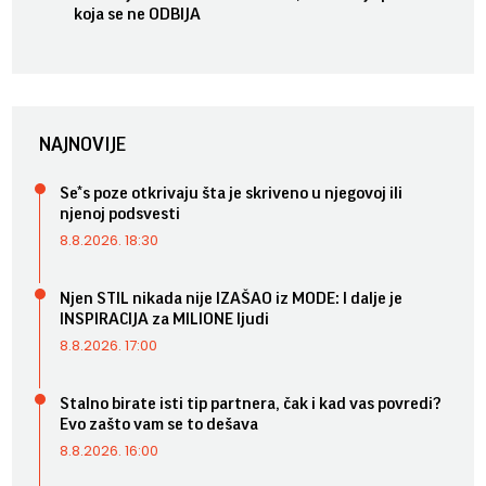
koja se ne ODBIJA
NAJNOVIJE
Se*s poze otkrivaju šta je skriveno u njegovoj ili
njenoj podsvesti
8.8.2026. 18:30
Njen STIL nikada nije IZAŠAO iz MODE: I dalje je
INSPIRACIJA za MILIONE ljudi
8.8.2026. 17:00
Stalno birate isti tip partnera, čak i kad vas povredi?
Evo zašto vam se to dešava
8.8.2026. 16:00