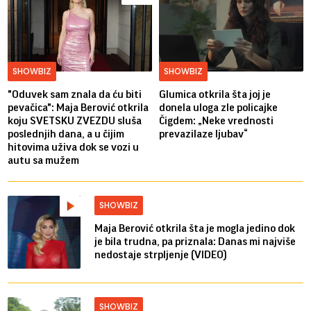
SHOWBIZ
SHOWBIZ
"Oduvek sam znala da ću biti
Glumica otkrila šta joj je
pevačica": Maja Berović otkrila
donela uloga zle policajke
koju SVETSKU ZVEZDU sluša
Čigdem: „Neke vrednosti
poslednjih dana, a u čijim
prevazilaze ljubav“
hitovima uživa dok se vozi u
autu sa mužem
SHOWBIZ
Maja Berović otkrila šta je mogla jedino dok
je bila trudna, pa priznala: Danas mi najviše
nedostaje strpljenje (VIDEO)
SHOWBIZ