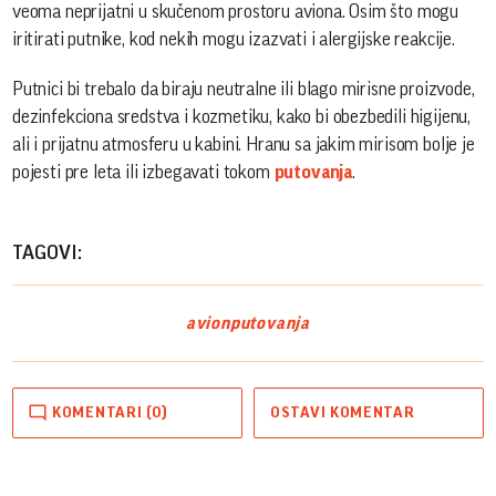
veoma neprijatni u skučenom prostoru aviona. Osim što mogu
iritirati putnike, kod nekih mogu izazvati i alergijske reakcije.
Putnici bi trebalo da biraju neutralne ili blago mirisne proizvode,
dezinfekciona sredstva i kozmetiku, kako bi obezbedili higijenu,
ali i prijatnu atmosferu u kabini. Hranu sa jakim mirisom bolje je
pojesti pre leta ili izbegavati tokom
putovanja
.
TAGOVI:
avion
putovanja
KOMENTARI (0)
OSTAVI KOMENTAR