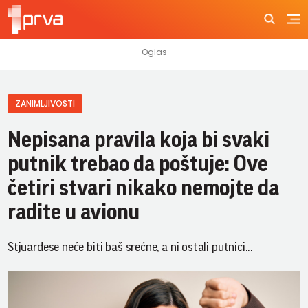
ZANIMLJIVOSTI
Nepisana pravila koja bi svaki
putnik trebao da poštuje: Ove
četiri stvari nikako nemojte da
radite u avionu
Stjuardese neće biti baš srećne, a ni ostali putnici...