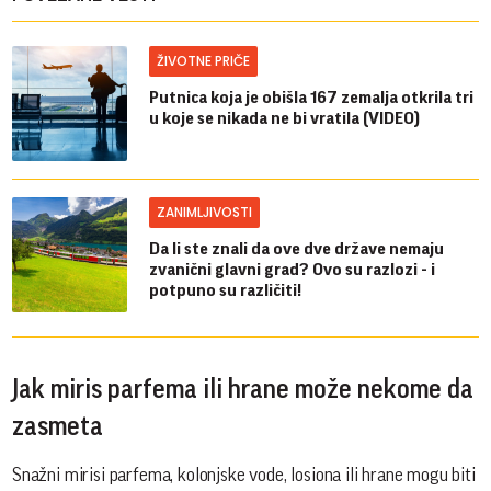
ŽIVOTNE PRIČE
Putnica koja je obišla 167 zemalja otkrila tri
u koje se nikada ne bi vratila (VIDEO)
ZANIMLJIVOSTI
Da li ste znali da ove dve države nemaju
zvanični glavni grad? Ovo su razlozi - i
potpuno su različiti!
Jak miris parfema ili hrane može nekome da
zasmeta
Snažni mirisi parfema, kolonjske vode, losiona ili hrane mogu biti