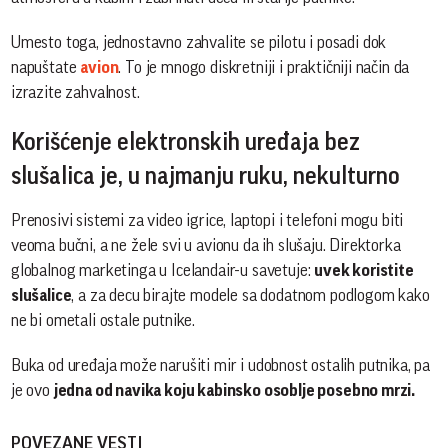
Umesto toga, jednostavno zahvalite se pilotu i posadi dok
napuštate
avion
. To je mnogo diskretniji i praktičniji način da
izrazite zahvalnost.
Korišćenje elektronskih uređaja bez
slušalica je, u najmanju ruku, nekulturno
Prenosivi sistemi za video igrice, laptopi i telefoni mogu biti
veoma bučni, a ne žele svi u avionu da ih slušaju. Direktorka
globalnog marketinga u Icelandair-u savetuje:
uvek koristite
slušalice
, a za decu birajte modele sa dodatnom podlogom kako
ne bi ometali ostale putnike.
Buka od uređaja može narušiti mir i udobnost ostalih putnika, pa
je ovo
jedna od navika koju kabinsko osoblje posebno mrzi.
POVEZANE VESTI