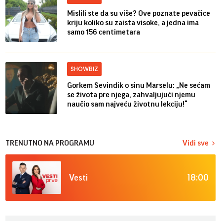
Mislili ste da su više? Ove poznate pevačice
kriju koliko su zaista visoke, a jedna ima
samo 156 centimetara
SHOWBIZ
Gorkem Sevindik o sinu Marselu: „Ne sećam
se života pre njega, zahvaljujući njemu
naučio sam najveću životnu lekciju!“
TRENUTNO NA PROGRAMU
Vidi sve
18:00
Vesti