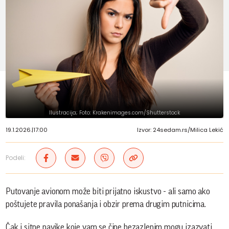
Ilustracija; Foto: Krakenimages.com/Shutterstock
19.1.2026.
|
17:00
Izvor: 24sedam.rs/Milica Lekić
Podeli:
Putovanje avionom može biti prijatno iskustvo - ali samo ako
poštujete pravila ponašanja i obzir prema drugim putnicima.
Čak i sitne navike koje vam se čine bezazlenim mogu izazvati