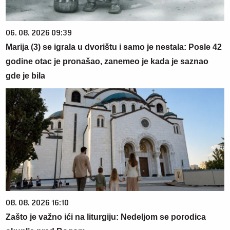
06. 08. 2026 09:39
Marija (3) se igrala u dvorištu i samo je nestala: Posle 42
godine otac je pronašao, zanemeo je kada je saznao
gde je bila
08. 08. 2026 16:10
Zašto je važno ići na liturgiju: Nedeljom se porodica