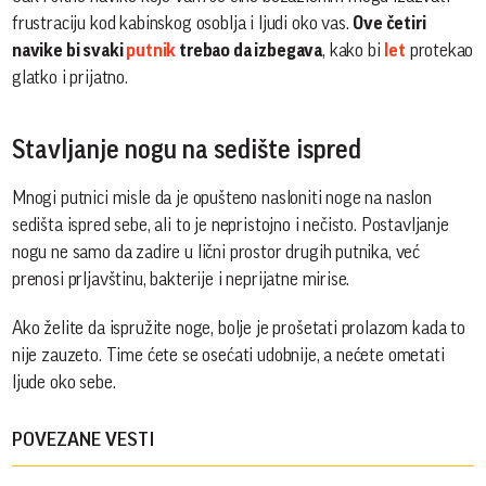
frustraciju kod kabinskog osoblja i ljudi oko vas.
Ove četiri
navike bi svaki
putnik
trebao da izbegava
, kako bi
let
protekao
glatko i prijatno.
Stavljanje nogu na sedište ispred
Mnogi putnici misle da je opušteno nasloniti noge na naslon
sedišta ispred sebe, ali to je nepristojno i nečisto. Postavljanje
nogu ne samo da zadire u lični prostor drugih putnika, već
prenosi prljavštinu, bakterije i neprijatne mirise.
Ako želite da ispružite noge, bolje je prošetati prolazom kada to
nije zauzeto. Time ćete se osećati udobnije, a nećete ometati
ljude oko sebe.
POVEZANE VESTI