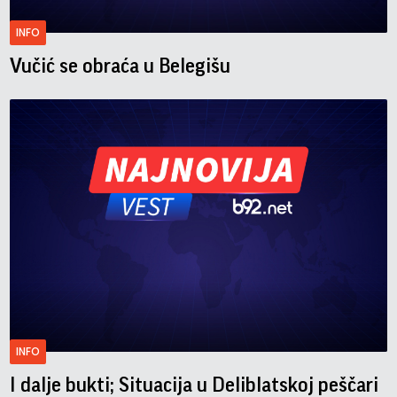
INFO
Vučić se obraća u Belegišu
INFO
I dalje bukti; Situacija u Deliblatskoj peščari