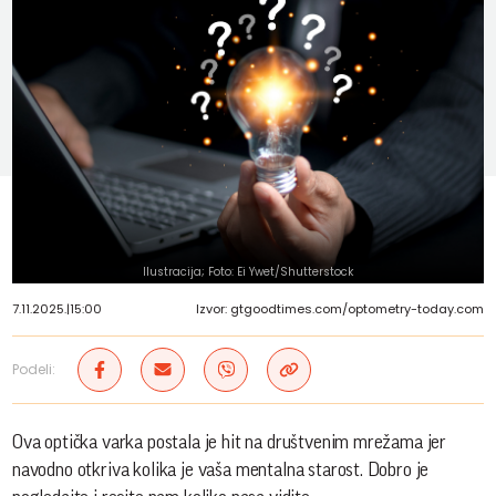
Ilustracija; Foto: Ei Ywet/Shutterstock
7.11.2025.
|
15:00
Izvor: gtgoodtimes.com/optometry-today.com
Podeli:
Ova optička varka postala je hit na društvenim mrežama jer
navodno otkriva kolika je vaša mentalna starost. Dobro je