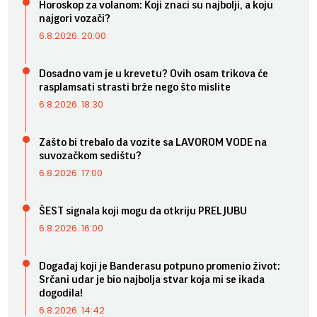
Horoskop za volanom: Koji znaci su najbolji, a koju
najgori vozači?
6.8.2026. 20:00
Dosadno vam je u krevetu? Ovih osam trikova će
rasplamsati strasti brže nego što mislite
6.8.2026. 18:30
Zašto bi trebalo da vozite sa LAVOROM VODE na
suvozačkom sedištu?
6.8.2026. 17:00
ŠEST signala koji mogu da otkriju PRELJUBU
6.8.2026. 16:00
Događaj koji je Banderasu potpuno promenio život:
Srčani udar je bio najbolja stvar koja mi se ikada
dogodila!
6.8.2026. 14:42