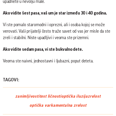
upadnete u nevolju male.
Ako vidite šest pasa, vaš um je star između 30 i 40 godina.
Vi ste pomalo staromodni i oprezni, ali i osoba kojoj se može
verovati. Vaši prijatelji često traže savet od vas jer misle da ste
zreli i stabilni. Niste upadljivi i veoma ste prizemni.
Ako vidite sedam pasa, vi ste bukvalno dete.
Veoma ste naivni, jednostavni i ljubazni, poput deteta.
TAGOVI:
zanimljivosti
test ličnosti
optička iluzija
zrelost
optička varka
mentalna zrelost