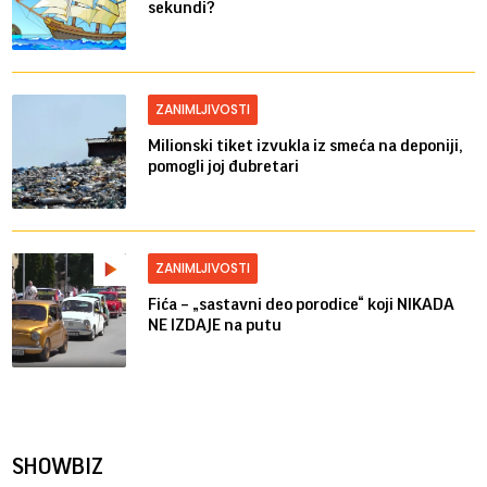
sekundi?
ZANIMLJIVOSTI
Milionski tiket izvukla iz smeća na deponiji,
pomogli joj đubretari
ZANIMLJIVOSTI
Fića – „sastavni deo porodice“ koji NIKADA
NE IZDAJE na putu
SHOWBIZ