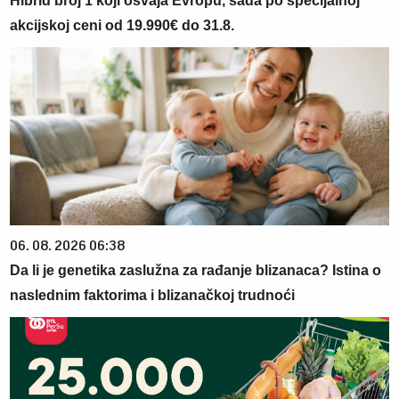
Hibrid broj 1 koji osvaja Evropu, sada po specijalnoj
akcijskoj ceni od 19.990€ do 31.8.
06. 08. 2026 06:38
Da li je genetika zaslužna za rađanje blizanaca? Istina o
naslednim faktorima i blizanačkoj trudnoći