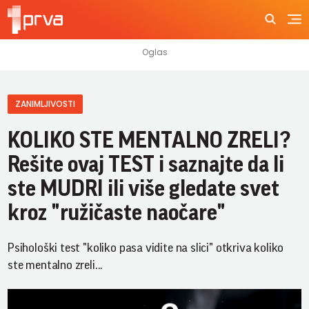
ZANIMLJIVOSTI
KOLIKO STE MENTALNO ZRELI?
Rešite ovaj TEST i saznajte da li
ste MUDRI ili više gledate svet
kroz "ružičaste naočare"
Psihološki test "koliko pasa vidite na slici" otkriva koliko
ste mentalno zreli...