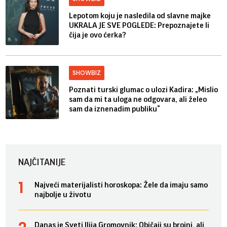
Lepotom koju je nasledila od slavne majke
UKRALA JE SVE POGLEDE: Prepoznajete li
čija je ovo ćerka?
SHOWBIZ
Poznati turski glumac o ulozi Kadira: „Mislio
sam da mi ta uloga ne odgovara, ali želeo
sam da iznenadim publiku“
NAJČITANIJE
Najveći materijalisti horoskopa: Žele da imaju samo
najbolje u životu
Danas je Sveti Ilija Gromovnik: Običaji su brojni, ali