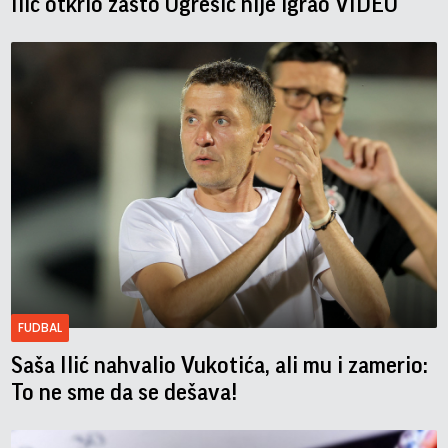
Ilić otkrio zašto Ugrešić nije igrao VIDEO
FUDBAL
Saša Ilić nahvalio Vukotića, ali mu i zamerio:
To ne sme da se dešava!