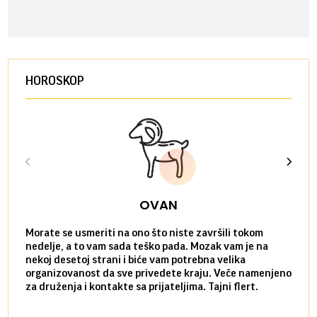
HOROSKOP
OVAN
Morate se usmeriti na ono što niste završili tokom
Sve n
nedelje, a to vam sada teško pada. Mozak vam je na
potpu
nekoj desetoj strani i biće vam potrebna velika
stvar
organizovanost da sve privedete kraju. Veče namenjeno
tempo
za druženja i kontakte sa prijateljima. Tajni flert.
najbl