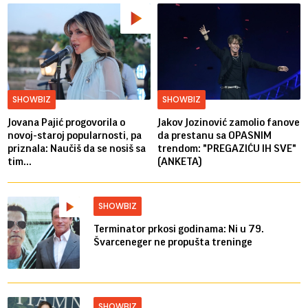
SHOWBIZ
SHOWBIZ
Jovana Pajić progovorila o
Jakov Jozinović zamolio fanove
novoj-staroj popularnosti, pa
da prestanu sa OPASNIM
priznala: Naučiš da se nosiš sa
trendom: "PREGAZIĆU IH SVE"
tim...
(ANKETA)
SHOWBIZ
Terminator prkosi godinama: Ni u 79.
Švarceneger ne propušta treninge
SHOWBIZ