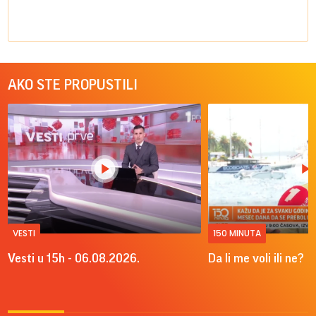
AKO STE PROPUSTILI
VESTI
150 MINUTA
Vesti u 15h - 06.08.2026.
Da li me voli ili ne?