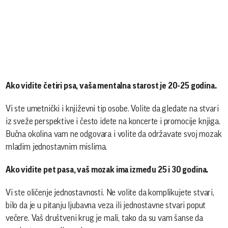
Ako vidite četiri psa, vaša mentalna starost je 20-25 godina.
Vi ste umetnički i književni tip osobe. Volite da gledate na stvari
iz sveže perspektive i često idete na koncerte i promocije knjiga.
Bučna okolina vam ne odgovara i volite da održavate svoj mozak
mladim jednostavnim mislima.
Ako vidite pet pasa, vaš mozak ima između 25 i 30 godina.
Vi ste oličenje jednostavnosti. Ne volite da komplikujete stvari,
bilo da je u pitanju ljubavna veza ili jednostavne stvari poput
večere. Vaš društveni krug je mali, tako da su vam šanse da