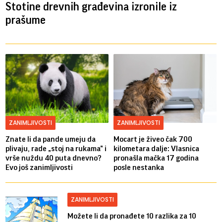
Stotine drevnih građevina izronile iz
prašume
ZANIMLJIVOSTI
ZANIMLJIVOSTI
Znate li da pande umeju da
Mocart je živeo čak 700
plivaju, rade „stoj na rukama” i
kilometara dalje: Vlasnica
vrše nuždu 40 puta dnevno?
pronašla mačka 17 godina
Evo još zanimljivosti
posle nestanka
ZANIMLJIVOSTI
Možete li da pronađete 10 razlika za 10