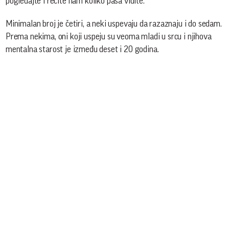
pogledajte i recite nam koliko pasa vidite.
Minimalan broj je četiri, a neki uspevaju da razaznaju i do sedam.
Prema nekima, oni koji uspeju su veoma mladi u srcu i njihova
mentalna starost je između deset i 20 godina.