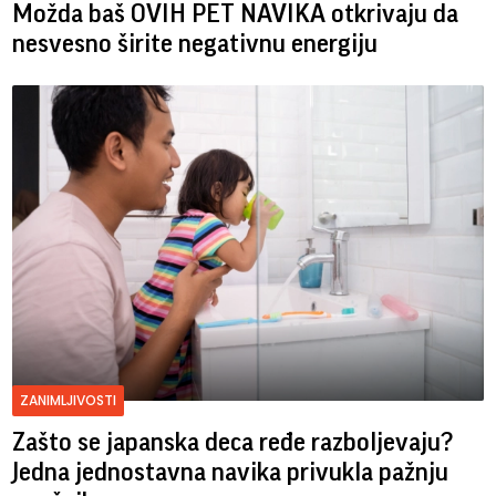
Možda baš OVIH PET NAVIKA otkrivaju da
nesvesno širite negativnu energiju
ZANIMLJIVOSTI
Zašto se japanska deca ređe razboljevaju?
Jedna jednostavna navika privukla pažnju