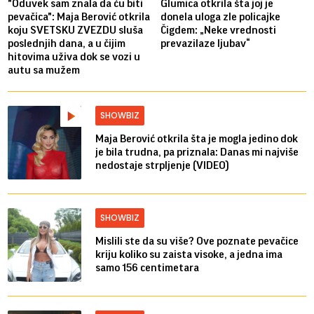
"Oduvek sam znala da ću biti
Glumica otkrila šta joj je
pevačica": Maja Berović otkrila
donela uloga zle policajke
koju SVETSKU ZVEZDU sluša
Čigdem: „Neke vrednosti
poslednjih dana, a u čijim
prevazilaze ljubav“
hitovima uživa dok se vozi u
autu sa mužem
SHOWBIZ
Maja Berović otkrila šta je mogla jedino dok
je bila trudna, pa priznala: Danas mi najviše
nedostaje strpljenje (VIDEO)
SHOWBIZ
Mislili ste da su više? Ove poznate pevačice
kriju koliko su zaista visoke, a jedna ima
samo 156 centimetara