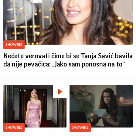
SHOWBIZ
Nećete verovati čime bi se Tanja Savić bavila
da nije pevačica: „Jako sam ponosna na to“
SHOWBIZ
SHOWBIZ