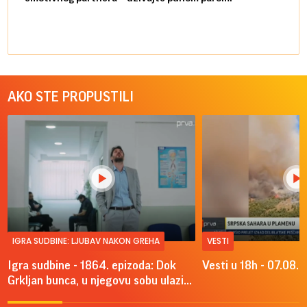
AKO STE PROPUSTILI
IGRA SUDBINE: LJUBAV NAKON GREHA
VESTI
Igra sudbine - 1864. epizoda: Dok
Vesti u 18h - 07.08.
Grkljan bunca, u njegovu sobu ulazi...