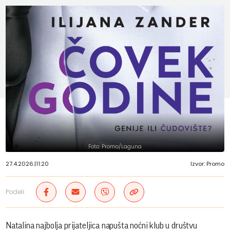
Foto: Promo/Laguna
27.4.2026.
|
11:20
Izvor: Promo
Podeli:
Natalina najbolja prijateljica napušta noćni klub u društvu