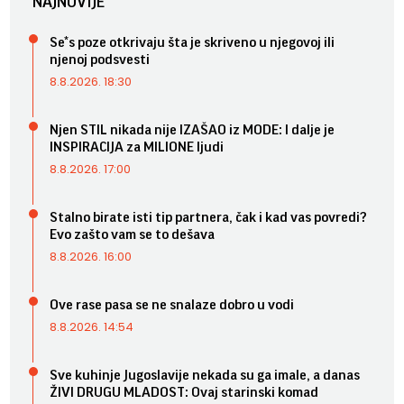
NAJNOVIJE
Se*s poze otkrivaju šta je skriveno u njegovoj ili
njenoj podsvesti
8.8.2026. 18:30
Njen STIL nikada nije IZAŠAO iz MODE: I dalje je
INSPIRACIJA za MILIONE ljudi
8.8.2026. 17:00
Stalno birate isti tip partnera, čak i kad vas povredi?
Evo zašto vam se to dešava
8.8.2026. 16:00
Ove rase pasa se ne snalaze dobro u vodi
8.8.2026. 14:54
Sve kuhinje Jugoslavije nekada su ga imale, a danas
ŽIVI DRUGU MLADOST: Ovaj starinski komad