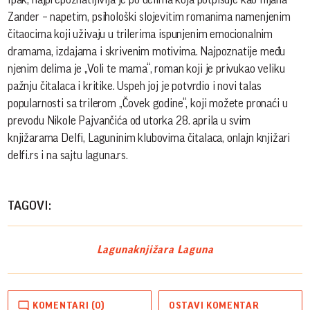
Zander – napetim, psihološki slojevitim romanima namenjenim
čitaocima koji uživaju u trilerima ispunjenim emocionalnim
dramama, izdajama i skrivenim motivima. Najpoznatije među
njenim delima je „Voli te mama“, roman koji je privukao veliku
pažnju čitalaca i kritike. Uspeh joj je potvrdio i novi talas
popularnosti sa trilerom „Čovek godine“, koji možete pronaći u
prevodu Nikole Pajvančića od utorka 28. aprila u svim
knjižarama Delfi, Laguninim klubovima čitalaca, onlajn knjižari
delfi.rs i na sajtu laguna.rs.
TAGOVI:
Laguna
knjižara Laguna
KOMENTARI (0)
OSTAVI KOMENTAR