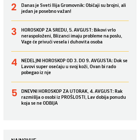
Danas je Sveti Ilija Gromovnik: Običaji su brojni, ali
jedan je posebno važan!
HOROSKOP ZA SREDU, 5. AVGUST: Bikovi vrlo
neraspoloženi, Blizanci imaju probleme na poslu,
Vage će privući vesela i duhovita osoba
NEDELJNI HOROSKOP OD 3. DO 9. AVGUSTA: Dok se
Lavovi super osećaju u svoj koži, Ovan bi rado
pobegao iz nje
DNEVNI HOROSKOP ZA UTORAK, 4. AVGUST: Rak
razmišlja o osobi iz PROŠLOSTI, Lav dobija ponudu
koja se ne ODBIJA