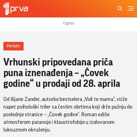
PROMO
Vrhunski pripovedana priča
puna iznenađenja – „Čovek
godine“ u prodaji od 28. aprila
Od Ilijane Zander, autorke bestselera „Voli te mama“, stiže
napet psihološki triler sa čestim obrtima koji drže pažnju do
poslednje stranice – „Čovek godine“. Roman odiše
atmosferom paranoje i klaustrofobije u izolovanom
luksuznom okruženju.