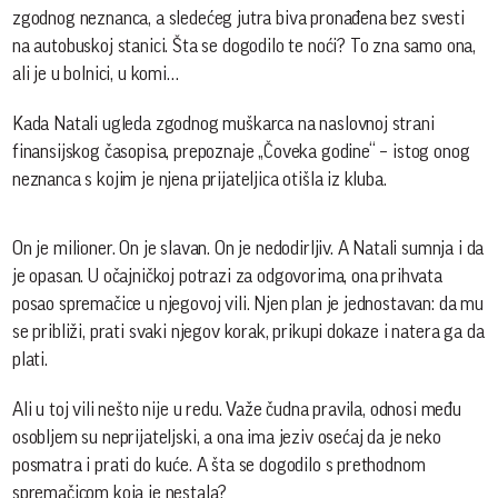
zgodnog neznanca, a sledećeg jutra biva pronađena bez svesti
na autobuskoj stanici. Šta se dogodilo te noći? To zna samo ona,
ali je u bolnici, u komi…
Kada Natali ugleda zgodnog muškarca na naslovnoj strani
finansijskog časopisa, prepoznaje „Čoveka godine“ – istog onog
neznanca s kojim je njena prijateljica otišla iz kluba.
On je milioner. On je slavan. On je nedodirljiv. A Natali sumnja i da
je opasan. U očajničkoj potrazi za odgovorima, ona prihvata
posao spremačice u njegovoj vili. Njen plan je jednostavan: da mu
se približi, prati svaki njegov korak, prikupi dokaze i natera ga da
plati.
Ali u toj vili nešto nije u redu. Važe čudna pravila, odnosi među
osobljem su neprijateljski, a ona ima jeziv osećaj da je neko
posmatra i prati do kuće. A šta se dogodilo s prethodnom
spremačicom koja je nestala?