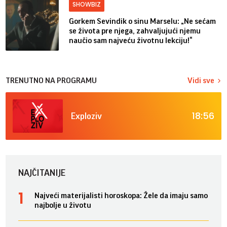
SHOWBIZ
Gorkem Sevindik o sinu Marselu: „Ne sećam
se života pre njega, zahvaljujući njemu
naučio sam najveću životnu lekciju!“
TRENUTNO NA PROGRAMU
Vidi sve
18:56
Exploziv
NAJČITANIJE
Najveći materijalisti horoskopa: Žele da imaju samo
najbolje u životu