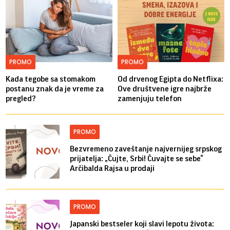
PROMO
PROMO
Kada tegobe sa stomakom
Od drvenog Egipta do Netflixa:
postanu znak da je vreme za
Ove društvene igre najbrže
pregled?
zamenjuju telefon
PROMO
Bezvremeno zaveštanje najvernijeg srpskog
prijatelja: „Čujte, Srbi! Čuvajte se sebe“
Arčibalda Rajsa u prodaji
PROMO
Japanski bestseler koji slavi lepotu života: