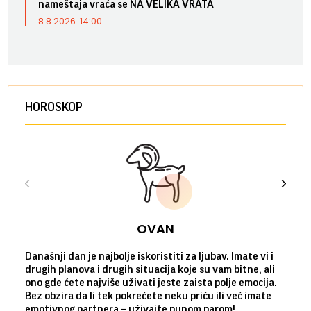
nameštaja vraća se NA VELIKA VRATA
8.8.2026. 14:00
HOROSKOP
OVAN
Današnji dan je najbolje iskoristiti za ljubav. Imate vi i
Ako v
drugih planova i drugih situacija koje su vam bitne, ali
do ma
ono gde ćete najviše uživati jeste zaista polje emocija.
van g
Bez obzira da li tek pokrećete neku priču ili već imate
društ
emotivnog partnera – uživajte punom parom!
kolik