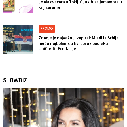
„Mala cvećara u Tokiju“ Jukihise Jamamota u
knjižarama
PROMO
Znanje je najvažniji kapital: Mladi iz Srbije
među najboljima u Evropi uz podršku
UniCredit Fondacije
SHOWBIZ