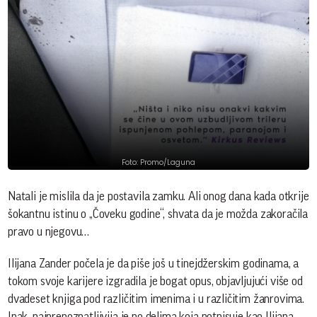
Foto: Promo/Laguna
Natali je mislila da je postavila zamku. Ali onog dana kada otkrije
šokantnu istinu o „Čoveku godine“, shvata da je možda zakoračila
pravo u njegovu…
Ilijana Zander počela je da piše još u tinejdžerskim godinama, a
tokom svoje karijere izgradila je bogat opus, objavljujući više od
dvadeset knjiga pod različitim imenima i u različitim žanrovima.
Ipak, najprepoznatljivija je po delima koja potpisuje kao Ilijana