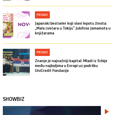
PROMO
Japanski bestseler koji slavi lepotu života:
„Mala cvećara u Tokiju“ Jukihise Jamamota u
knjižarama
PROMO
Znanje je najvažniji kapital: Mladi iz Srbije
među najboljima u Evropi uz podršku
UniCredit Fondacije
SHOWBIZ