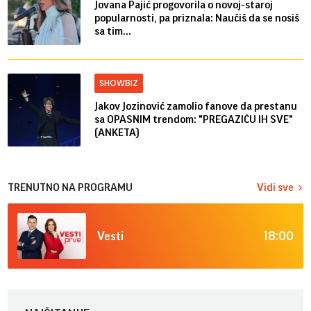
Jovana Pajić progovorila o novoj-staroj
popularnosti, pa priznala: Naučiš da se nosiš
sa tim...
SHOWBIZ
Jakov Jozinović zamolio fanove da prestanu
sa OPASNIM trendom: "PREGAZIĆU IH SVE"
(ANKETA)
TRENUTNO NA PROGRAMU
Vidi sve
18:00
Vesti