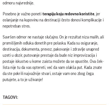
odmoru najvrednije.
Posebno je važno poneti
terapiju koju redovno koristite
, jer
oslanjanje na kupovinu na destinaciji često donosi komplikacije i
nepotreban stres.
Savršen odmor ne nastaje slučajno. On je rezultat niza malih, ali
promišljenih odluka donetih pre polaska. Kada su osiguranje,
destinacija, dokumenta, prevoz, pakovanje i zdravlje unapred
uzeti u obzir, putovanje prestaje da bude niz improvizacija i
postaje iskustvo u kome zaista možete da se opustite. Ova ček-
lista nije tu da vas optereti, već da vam olakša put. Kada znate
da ste pokrili najvažnije stvari, ostaje vam ono zbog čega
putujete, a to je uživanje!
TAGOVI: