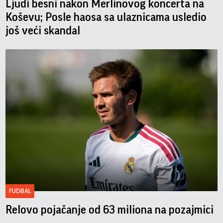
Ljudi besni nakon Merlinovog koncerta na
Koševu; Posle haosa sa ulaznicama usledio
još veći skandal
FUDBAL
Relovo pojačanje od 63 miliona na pozajmici