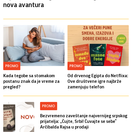
nova avantura
PROMO
PROMO
Kada tegobe sa stomakom
Od drvenog Egipta do Netflixa:
postanu znak da je vreme za
Ove društvene igre najbrže
pregled?
zamenjuju telefon
PROMO
Bezvremeno zaveštanje najvernijeg srpskog
prijatelja: „Čujte, Srbi! Čuvajte se sebe“
Arčibalda Rajsa u prodaji