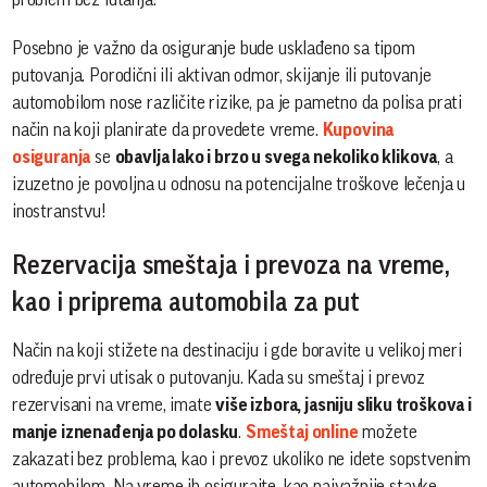
Posebno je važno da osiguranje bude usklađeno sa tipom
putovanja. Porodični ili aktivan odmor, skijanje ili putovanje
automobilom nose različite rizike, pa je pametno da polisa prati
način na koji planirate da provedete vreme.
Kupovina
osiguranja
se
obavlja lako i brzo u svega nekoliko klikova
, a
izuzetno je povoljna u odnosu na potencijalne troškove lečenja u
inostranstvu!
Rezervacija smeštaja i prevoza na vreme,
kao i priprema automobila za put
Način na koji stižete na destinaciju i gde boravite u velikoj meri
određuje prvi utisak o putovanju. Kada su smeštaj i prevoz
rezervisani na vreme, imate
više izbora, jasniju sliku troškova i
manje iznenađenja po dolasku
.
Smeštaj online
možete
zakazati bez problema, kao i prevoz ukoliko ne idete sopstvenim
automobilom. Na vreme ih osigurajte, kao najvažnije stavke