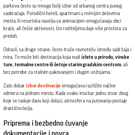
parkova često su mnogo bolji izbor od urbanog centra punog
saobraćaja. Porodični hoteli, apartmani u mirnijim delovima
mesta ili resortska naselja sa animacijom omogućavaju deci
kraće, ali češće aktivnosti, što roditeljima daje više prostora za
predah.
Odrasli, sa druge strane, često traže ravnotežu između sadržaja i
mira. To može biti destinacija koja nudi
izlete u prirodu, vinske
ture, termalne centre ili šetnje starim gradskim centrom
, ali
bez potrebe za stalnim pakovanjem i dugim vožnjama.
Zato dobar
izbor destinacije
omogućava različite načine
odmora na jednom mestu. Kada svako ima bar jednu stvar zbog
koje se raduje danu koji dolazi, atmosfera na putovanju postaje
drastično bolja.
Priprema i bezbedno čuvanje
dokumentacije i novca