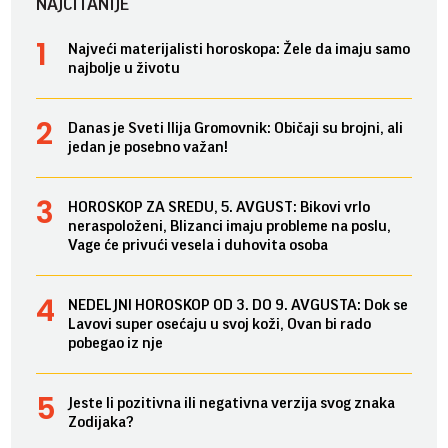
NAJČITANIJE
Najveći materijalisti horoskopa: Žele da imaju samo
najbolje u životu
Danas je Sveti Ilija Gromovnik: Običaji su brojni, ali
jedan je posebno važan!
HOROSKOP ZA SREDU, 5. AVGUST: Bikovi vrlo
neraspoloženi, Blizanci imaju probleme na poslu,
Vage će privući vesela i duhovita osoba
NEDELJNI HOROSKOP OD 3. DO 9. AVGUSTA: Dok se
Lavovi super osećaju u svoj koži, Ovan bi rado
pobegao iz nje
Jeste li pozitivna ili negativna verzija svog znaka
Zodijaka?