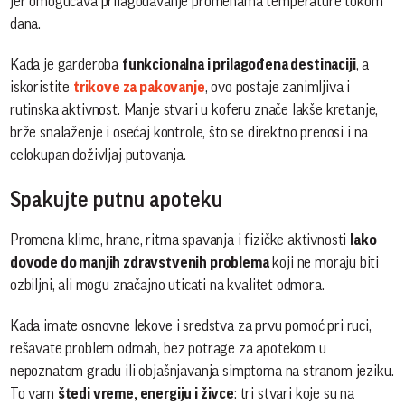
jer omogućava prilagođavanje promenama temperature tokom
dana.
Kada je garderoba
funkcionalna i prilagođena destinaciji
, a
iskoristite
trikove za pakovanje
, ovo postaje zanimljiva i
rutinska aktivnost. Manje stvari u koferu znače lakše kretanje,
brže snalaženje i osećaj kontrole, što se direktno prenosi i na
celokupan doživljaj putovanja.
Spakujte putnu apoteku
Promena klime, hrane, ritma spavanja i fizičke aktivnosti
lako
dovode do manjih zdravstvenih problema
koji ne moraju biti
ozbiljni, ali mogu značajno uticati na kvalitet odmora.
Kada imate osnovne lekove i sredstva za prvu pomoć pri ruci,
rešavate problem odmah, bez potrage za apotekom u
nepoznatom gradu ili objašnjavanja simptoma na stranom jeziku.
To vam
štedi vreme, energiju i živce
: tri stvari koje su na