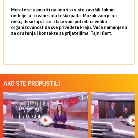
Morate se usmeriti na ono što niste završili tokom
Sve n
nedelje, a to vam sada teško pada. Mozak vam je na
potpu
nekoj desetoj strani i biće vam potrebna velika
stvar
organizovanost da sve privedete kraju. Veče namenjeno
tempo
za druženja i kontakte sa prijateljima. Tajni flert.
najbl
AKO STE PROPUSTILI