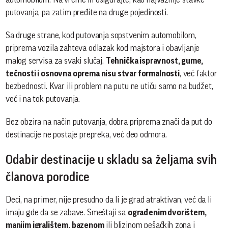
putovanja, pa zatim pređite na druge pojedinosti.
Sa druge strane, kod putovanja sopstvenim automobilom,
priprema vozila zahteva odlazak kod majstora i obavljanje
malog servisa za svaki slučaj.
Tehnička ispravnost, gume,
tečnosti i osnovna oprema nisu stvar formalnosti
, već faktor
bezbednosti. Kvar ili problem na putu ne utiču samo na budžet,
već i na tok putovanja.
Bez obzira na način putovanja, dobra priprema znači da put do
destinacije ne postaje prepreka, već deo odmora.
Odabir destinacije u skladu sa željama svih
članova porodice
Deci, na primer, nije presudno da li je grad atraktivan, već da li
imaju gde da se zabave. Smeštaji sa
ograđenim dvorištem,
manjim igralištem, bazenom
ili blizinom pešačkih zona i