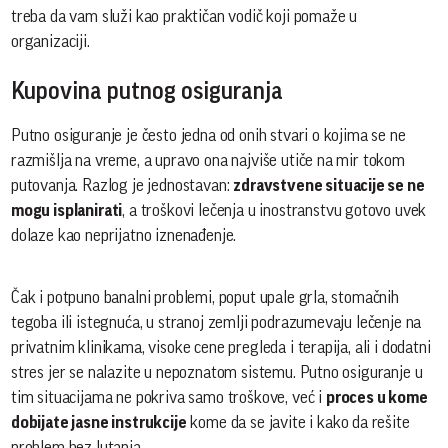
treba da vam služi kao praktičan vodič koji pomaže u
organizaciji.
Kupovina putnog osiguranja
Putno osiguranje je često jedna od onih stvari o kojima se ne
razmišlja na vreme, a upravo ona najviše utiče na mir tokom
putovanja. Razlog je jednostavan:
zdravstvene situacije se ne
mogu isplanirati
, a troškovi lečenja u inostranstvu gotovo uvek
dolaze kao neprijatno iznenađenje.
Čak i potpuno banalni problemi, poput upale grla, stomačnih
tegoba ili istegnuća, u stranoj zemlji podrazumevaju lečenje na
privatnim klinikama, visoke cene pregleda i terapija, ali i dodatni
stres jer se nalazite u nepoznatom sistemu. Putno osiguranje u
tim situacijama ne pokriva samo troškove, već i
proces u kome
dobijate jasne instrukcije
kome da se javite i kako da rešite
problem bez lutanja.