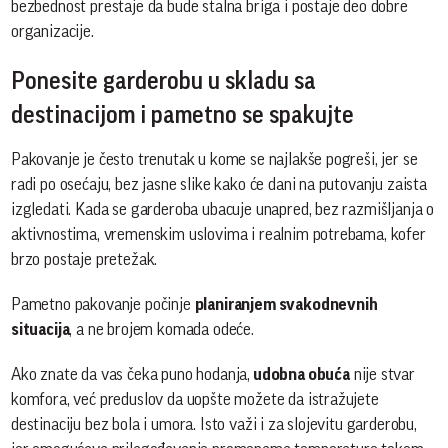
bezbednost prestaje da bude stalna briga i postaje deo dobre
organizacije.
Ponesite garderobu u skladu sa
destinacijom i pametno se spakujte
Pakovanje je često trenutak u kome se najlakše pogreši, jer se
radi po osećaju, bez jasne slike kako će dani na putovanju zaista
izgledati. Kada se garderoba ubacuje unapred, bez razmišljanja o
aktivnostima, vremenskim uslovima i realnim potrebama, kofer
brzo postaje pretežak.
Pametno pakovanje počinje
planiranjem svakodnevnih
situacija
, a ne brojem komada odeće.
Ako znate da vas čeka puno hodanja,
udobna obuća
nije stvar
komfora, već preduslov da uopšte možete da istražujete
destinaciju bez bola i umora. Isto važi i za slojevitu garderobu,