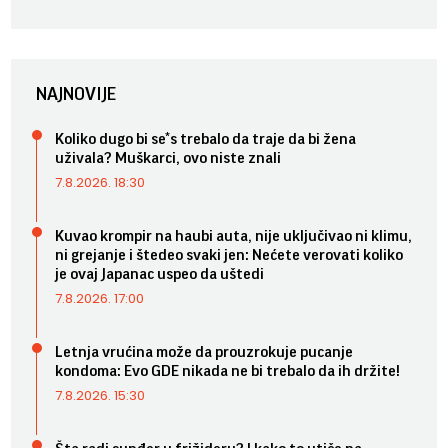
NAJNOVIJE
Koliko dugo bi se*s trebalo da traje da bi žena
uživala? Muškarci, ovo niste znali
7.8.2026. 18:30
Kuvao krompir na haubi auta, nije uključivao ni klimu,
ni grejanje i štedeo svaki jen: Nećete verovati koliko
je ovaj Japanac uspeo da uštedi
7.8.2026. 17:00
Letnja vrućina može da prouzrokuje pucanje
kondoma: Evo GDE nikada ne bi trebalo da ih držite!
7.8.2026. 15:30