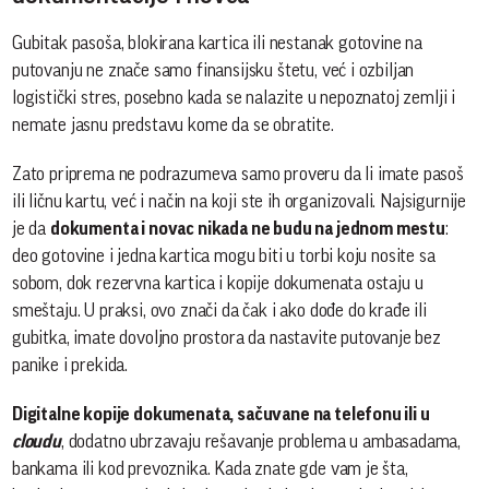
Gubitak pasoša, blokirana kartica ili nestanak gotovine na
putovanju ne znače samo finansijsku štetu, već i ozbiljan
logistički stres, posebno kada se nalazite u nepoznatoj zemlji i
nemate jasnu predstavu kome da se obratite.
Zato priprema ne podrazumeva samo proveru da li imate pasoš
ili ličnu kartu, već i način na koji ste ih organizovali. Najsigurnije
je da
dokumenta i novac nikada ne budu na jednom mestu
:
deo gotovine i jedna kartica mogu biti u torbi koju nosite sa
sobom, dok rezervna kartica i kopije dokumenata ostaju u
smeštaju. U praksi, ovo znači da čak i ako dođe do krađe ili
gubitka, imate dovoljno prostora da nastavite putovanje bez
panike i prekida.
Digitalne kopije dokumenata, sačuvane na telefonu ili u
cloudu
, dodatno ubrzavaju rešavanje problema u ambasadama,
bankama ili kod prevoznika. Kada znate gde vam je šta,