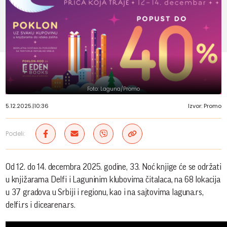
Foto: Laguna/Promo
5.12.2025.
|
10:36
Izvor: Promo
Podeli:
Od 12. do 14. decembra 2025. godine, 33. Noć knjige će se održati
u knjižarama Delfi i Laguninim klubovima čitalaca, na 68 lokacija
u 37 gradova u Srbiji i regionu, kao i na sajtovima laguna.rs,
delfi.rs i dicearena.rs.