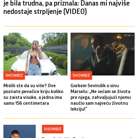
je bila trudna, pa priznala: Danas mi najviše
nedostaje strpljenje (VIDEO)
SHOWBIZ
SHOWBIZ
Mislili ste da su više? Ove
Gorkem Sevindik o sinu
poznate pevačice kriju koliko
Marselu: „Ne sećam se života
su zaista visoke, a jedna ima
pre njega, zahvaljujući njemu
samo 156 centimetara
naučio sam najveću životnu
lekciju!“
SHOWBIZ