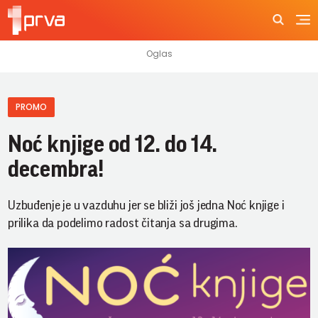
PROMO
Noć knjige od 12. do 14.
decembra!
Uzbuđenje je u vazduhu jer se bliži još jedna Noć knjige i
prilika da podelimo radost čitanja sa drugima.