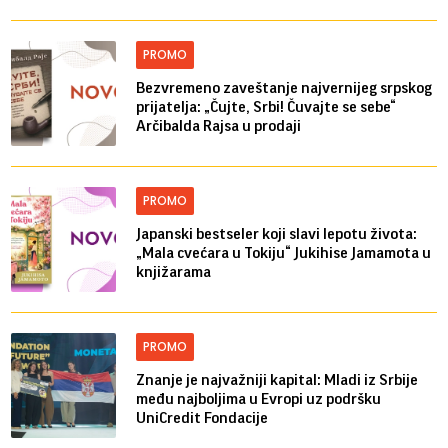
PROMO
Bezvremeno zaveštanje najvernijeg srpskog
prijatelja: „Čujte, Srbi! Čuvajte se sebe“
Arčibalda Rajsa u prodaji
PROMO
Japanski bestseler koji slavi lepotu života:
„Mala cvećara u Tokiju“ Jukihise Jamamota u
knjižarama
PROMO
Znanje je najvažniji kapital: Mladi iz Srbije
među najboljima u Evropi uz podršku
UniCredit Fondacije