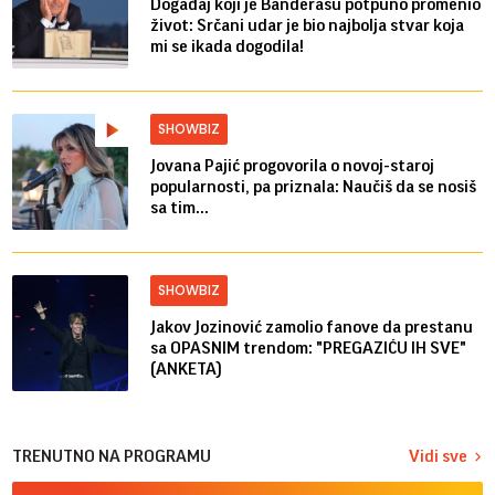
Događaj koji je Banderasu potpuno promenio
život: Srčani udar je bio najbolja stvar koja
mi se ikada dogodila!
SHOWBIZ
Jovana Pajić progovorila o novoj-staroj
popularnosti, pa priznala: Naučiš da se nosiš
sa tim...
SHOWBIZ
Jakov Jozinović zamolio fanove da prestanu
sa OPASNIM trendom: "PREGAZIĆU IH SVE"
(ANKETA)
TRENUTNO NA PROGRAMU
Vidi sve