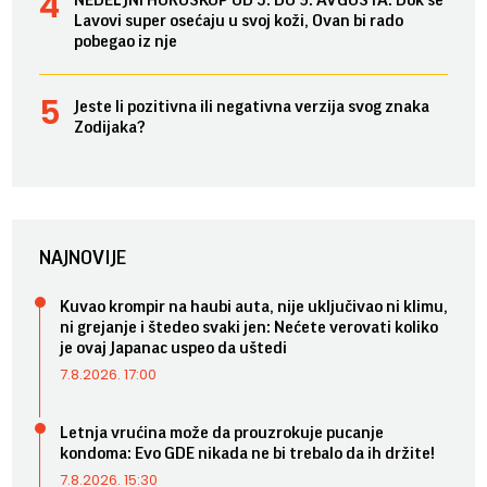
NEDELJNI HOROSKOP OD 3. DO 9. AVGUSTA: Dok se
Lavovi super osećaju u svoj koži, Ovan bi rado
pobegao iz nje
Jeste li pozitivna ili negativna verzija svog znaka
Zodijaka?
NAJNOVIJE
Kuvao krompir na haubi auta, nije uključivao ni klimu,
ni grejanje i štedeo svaki jen: Nećete verovati koliko
je ovaj Japanac uspeo da uštedi
7.8.2026. 17:00
Letnja vrućina može da prouzrokuje pucanje
kondoma: Evo GDE nikada ne bi trebalo da ih držite!
7.8.2026. 15:30