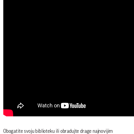
Obogatite svoju biblioteku ili obradujte drage najnovijim