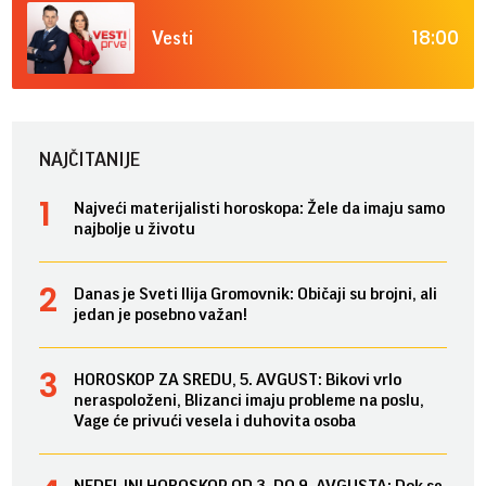
18:00
Vesti
NAJČITANIJE
Najveći materijalisti horoskopa: Žele da imaju samo
najbolje u životu
Danas je Sveti Ilija Gromovnik: Običaji su brojni, ali
jedan je posebno važan!
HOROSKOP ZA SREDU, 5. AVGUST: Bikovi vrlo
neraspoloženi, Blizanci imaju probleme na poslu,
Vage će privući vesela i duhovita osoba