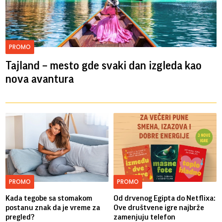
PROMO
Tajland – mesto gde svaki dan izgleda kao
nova avantura
PROMO
PROMO
Kada tegobe sa stomakom
Od drvenog Egipta do Netflixa:
postanu znak da je vreme za
Ove društvene igre najbrže
pregled?
zamenjuju telefon