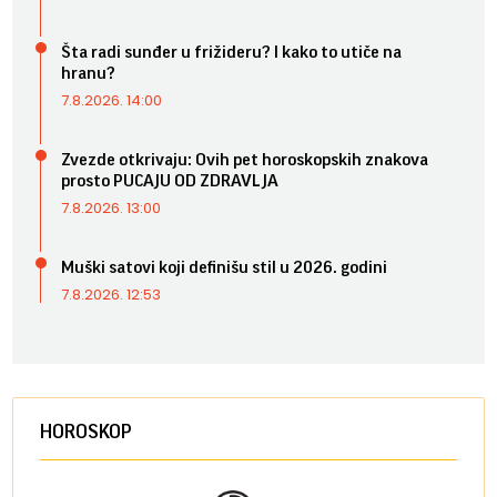
Šta radi sunđer u frižideru? I kako to utiče na
hranu?
7.8.2026. 14:00
Zvezde otkrivaju: Ovih pet horoskopskih znakova
prosto PUCAJU OD ZDRAVLJA
7.8.2026. 13:00
Muški satovi koji definišu stil u 2026. godini
7.8.2026. 12:53
HOROSKOP