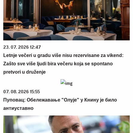
23. 07. 2026 12:47
Letnje večeri u gradu više nisu rezervisane za vikend:
Zašto sve više ljudi bira večeru koja se spontano
pretvori u druženje
07. 08. 2026 15:55
Пуповац: Обележавање "Олује" у Книну је било
антиуставно