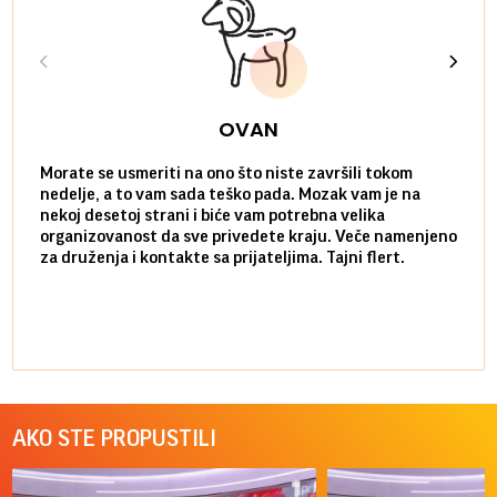
OVAN
Morate se usmeriti na ono što niste završili tokom
Sve n
nedelje, a to vam sada teško pada. Mozak vam je na
potpu
nekoj desetoj strani i biće vam potrebna velika
stvar
organizovanost da sve privedete kraju. Veče namenjeno
tempo
za druženja i kontakte sa prijateljima. Tajni flert.
najbl
AKO STE PROPUSTILI