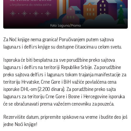
Foto: Laguna/Promo
Za Noć knjige nema granica! Poručivanjem putem sajtova
laguna.rs i delfi.rs knjige su dostupne čitaocima u celom svetu.
Isporuka će biti besplatna za sve porudžbine preko sajtova
laguna.rs i delfi.rs na teritoriji Republike Srbije. Za porudžbine
preko sajtova delfi.rs i laguna.rs tokom trajanja manifestacije za
teritoriju Hrvatske, Crne Gore i BiH važiće povlašćena cena
isporuke DHL-om (2.200 dinara). Za porudžbine preko sajta
laguna.rs za teritoriju Crne Gore i Bosne i Hercegovine isporuka
će se obračunavati prema važećem cenovniku za pouzeća.
Rezervišite datum, pripremite spiskove na vreme i budite deo još
jedne Noći knjige!