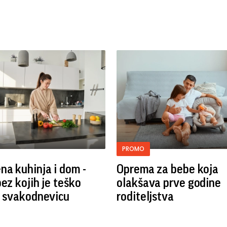
PROMO
a kuhinja i dom -
Oprema za bebe koja
bez kojih je teško
olakšava prve godine
i svakodnevicu
roditeljstva