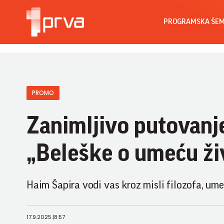
PROGRAMSKA ŠE
PROMO
Zanimljivo putovanj
„Beleške o umeću živ
Haim Šapira vodi vas kroz misli filozofa, ume
17.9.2025.
|
8:57