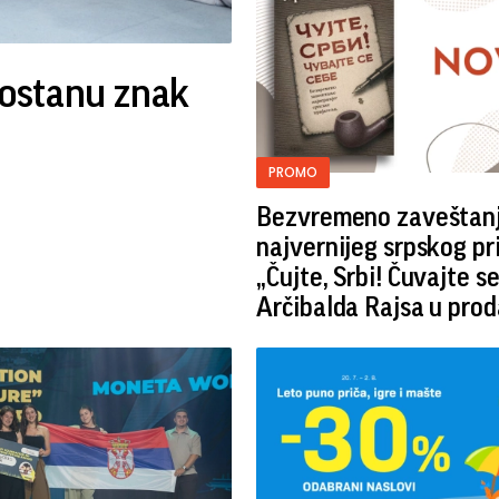
ostanu znak
PROMO
Bezvremeno zaveštan
najvernijeg srpskog pri
„Čujte, Srbi! Čuvajte s
Arčibalda Rajsa u prod