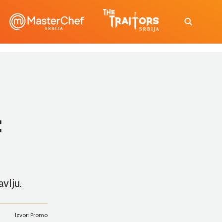
:
avlju.
Izvor: Promo