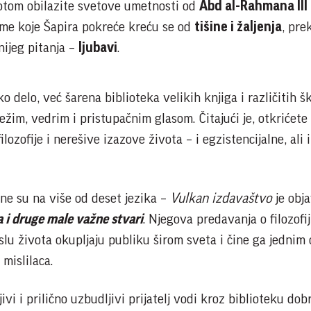
potom obilazite svetove umetnosti od
Abd al-Rahmana III
eme koje Šapira pokreće kreću se od
tišine i žaljenja
, pr
nijeg pitanja –
ljubavi
.
delo, već šarena biblioteka velikih knjiga i različitih š
vežim, vedrim i pristupačnim glasom. Čitajući je, otkrićet
lozofije i nerešive izazove života – i egzistencijalne, ali 
e su na više od deset jezika –
Vulkan izdavaštvo
je obja
 i druge male važne stvari
. Njegova predavanja o filozofij
islu života okupljaju publiku širom sveta i čine ga jednim
mislilaca.
ivi i prilično uzbudljivi prijatelj vodi kroz biblioteku dob