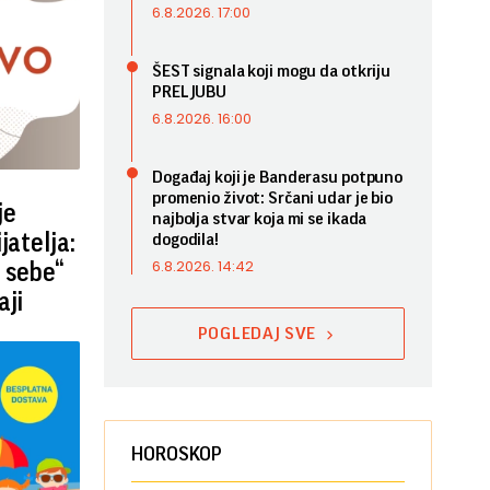
6.8.2026. 17:00
ŠEST signala koji mogu da otkriju
PRELJUBU
6.8.2026. 16:00
Događaj koji je Banderasu potpuno
promenio život: Srčani udar je bio
je
najbolja stvar koja mi se ikada
jatelja:
dogodila!
6.8.2026. 14:42
e sebe“
aji
POGLEDAJ SVE
HOROSKOP