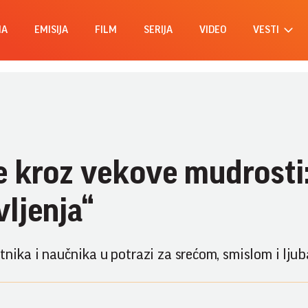
MA
EMISIJA
FILM
SERIJA
VIDEO
VESTI
e kroz vekove mudrosti
ljenja“
tnika i naučnika u potrazi za srećom, smislom i ljub