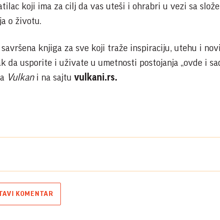
ratilac koji ima za cilj da vas uteši i ohrabri u vezi sa slož
ja o životu.
savršena knjiga za sve koji traže inspiraciju, utehu i nov
ak da usporite i uživate u umetnosti postojanja „ovde i sa
ma
Vulkan
i na sajtu
vulkani.rs.
TAVI KOMENTAR