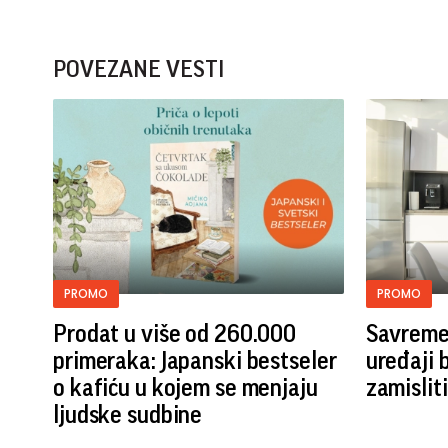
POVEZANE VESTI
PROMO
PROMO
Prodat u više od 260.000
Savremen
primeraka: Japanski bestseler
uređaji 
o kafiću u kojem se menjaju
zamislit
ljudske sudbine