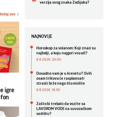
verzija svog znaka Zodijaka?
ledaj sve
NAJNOVIJE
Horoskop za volanom: Koji znaci su
najbolji, a koju najgori vozači?
6.8.2026. 20:00
Dosadno vam je u krevetu? Ovih
osam trikova će rasplamsati
strasti brže nego što mislite
e igre
6.8.2026. 18:30
efon
Zašto bi trebalo da vozite sa
LAVOROM VODE na suvozačkom
sedištu?