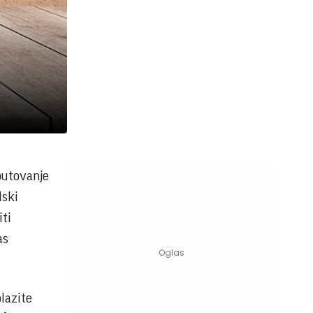
 putovanje
lski
iti
as
olazite