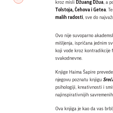
kroz misli
Džuang Džua
, a 
Tolstoja, Čehova i Getea
. T
malih radosti
, sve do najvaž
Ovo nije suvoparno akademsko 
mišljenja, ispričana jednim s
koji vode kroz kontradikcije fi
svakodnevne.
Knjige Haima Šapire preveden
njegovu poznatu knjigu
Sreća
psihologiji, kreativnosti i sm
najinspirativnijih savremenih 
Ova knjiga je kao da vas brblj