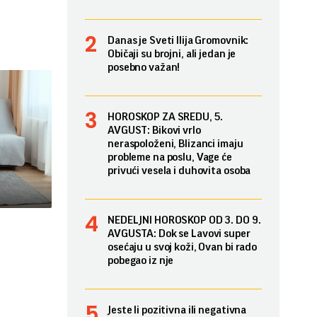
Danas je Sveti Ilija Gromovnik:
Običaji su brojni, ali jedan je
posebno važan!
HOROSKOP ZA SREDU, 5.
AVGUST: Bikovi vrlo
neraspoloženi, Blizanci imaju
probleme na poslu, Vage će
privući vesela i duhovita osoba
NEDELJNI HOROSKOP OD 3. DO 9.
AVGUSTA: Dok se Lavovi super
osećaju u svoj koži, Ovan bi rado
pobegao iz nje
Jeste li pozitivna ili negativna