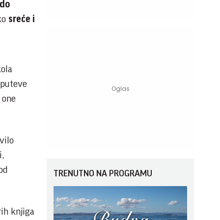
 do
eko
sreće i
kola
e puteve
i one
vilo
i,
 od
TRENUTNO NA PROGRAMU
rih knjiga