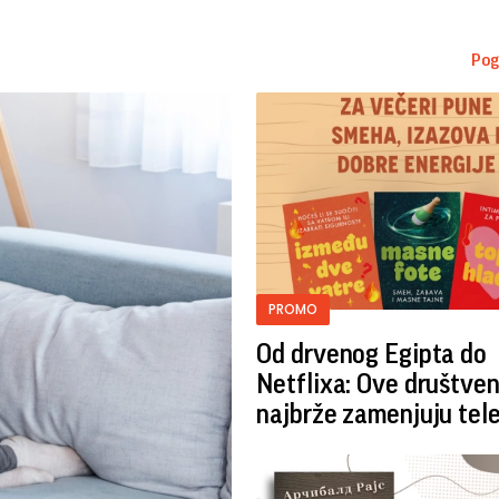
Pog
PROMO
Od drvenog Egipta do
Netflixa: Ove društven
najbrže zamenjuju tel