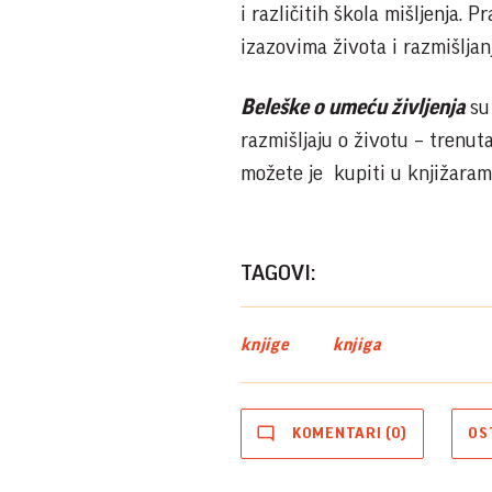
i različitih škola mišljenja. P
izazovima života i razmišljan
Beleške o umeću življenja
su 
razmišljaju o životu – trenut
možete je kupiti u knjižara
TAGOVI:
knjige
knjiga
KOMENTARI (0)
OS