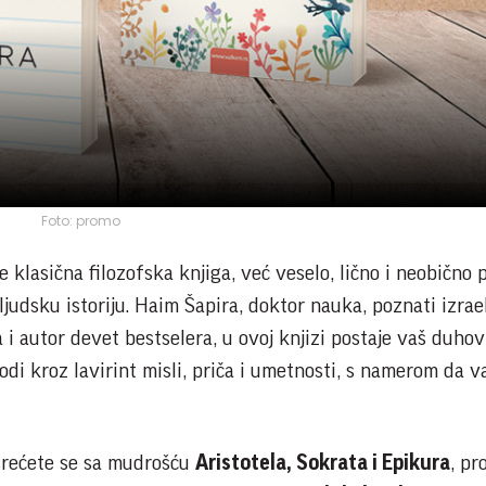
Foto: promo
e klasična filozofska knjiga, već veselo, lično i neobično
 ljudsku istoriju. Haim Šapira, doktor nauka, poznati izrae
a i autor devet bestselera, u ovoj knjizi postaje vaš duhov
vodi kroz lavirint misli, priča i umetnosti, s namerom da v
srećete se sa mudrošću
Aristotela, Sokrata i Epikura
, pr