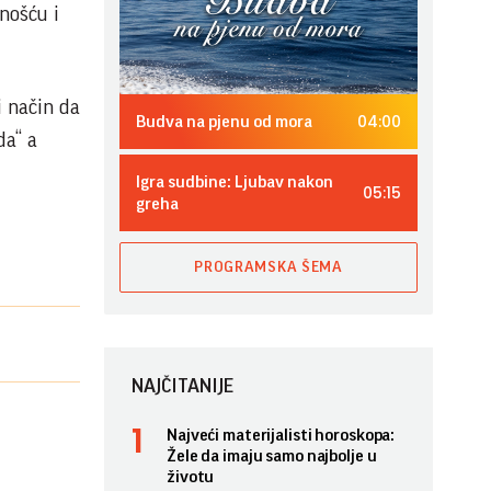
enošću i
i način da
04:00
Budva na pjenu od mora
da“ a
Igra sudbine: Ljubav nakon
05:15
greha
PROGRAMSKA ŠEMA
NAJČITANIJE
Najveći materijalisti horoskopa:
Žele da imaju samo najbolje u
životu