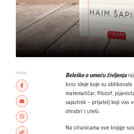
Podeli:
Beleške o umeću življenja
nij
kroz ideje koje su oblikovale
matematičar, filozof, pijanist
saputnik – prijatelj koji vas 
ohrabri i uteši.
Na stranicama ove knjige su