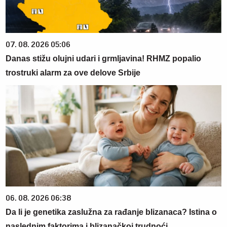
07. 08. 2026 05:06
Danas stižu olujni udari i grmljavina! RHMZ popalio
trostruki alarm za ove delove Srbije
06. 08. 2026 06:38
Da li je genetika zaslužna za rađanje blizanaca? Istina o
naslednim faktorima i blizanačkoj trudnoći