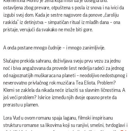
Klementina Monro je žena koja misli da je dosegla dno:
ostavljena zbog prevare, otpuštena s posla iz snova i na ivici da
izgubi svoj dom. Kada je sestre nagovore da ponove „čaroliju
raskida“ iz detinjstva – simpatičan ritual iz mlađih dana – ona
pristaje, verujući da svakako ne može biti gore.
A onda postane mnogo čudnije – i mnogo zanimljivije.
Slučajno prekida sahranu, doživljava svoju prvu vezu za jednu
noć i biva angažovana da provede šest nedelja radeći za jednog
od najpoznatijih muškaraca na planeti – neodoljivo nedostupnog i
neverovatno privlačnog rok muzičara Tea Eliota. Problem?
Klemi se zaklela da nikada neće izlaziti sa slavnim ličnostima. A
još veći problem? Iskrice između njih dvoje opasno prete da
prerastu u plamen.
Lora Vud u ovom romanu spaja laganu, filmski inspirisanu
strukturu romanse sa likovima koji su ranjivi, smešni, tvrdoglavi i