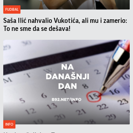
FUDBAL
Saša Ilić nahvalio Vukotića, ali mu i zamerio:
To ne sme da se dešava!
INFO