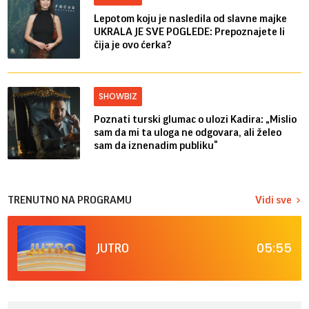
Lepotom koju je nasledila od slavne majke
UKRALA JE SVE POGLEDE: Prepoznajete li
čija je ovo ćerka?
SHOWBIZ
Poznati turski glumac o ulozi Kadira: „Mislio
sam da mi ta uloga ne odgovara, ali želeo
sam da iznenadim publiku“
TRENUTNO NA PROGRAMU
Vidi sve
05:55
JUTRO