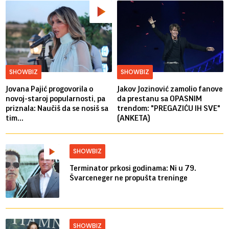
SHOWBIZ
SHOWBIZ
Jovana Pajić progovorila o
Jakov Jozinović zamolio fanove
novoj-staroj popularnosti, pa
da prestanu sa OPASNIM
priznala: Naučiš da se nosiš sa
trendom: "PREGAZIĆU IH SVE"
tim...
(ANKETA)
SHOWBIZ
Terminator prkosi godinama: Ni u 79.
Švarceneger ne propušta treninge
SHOWBIZ