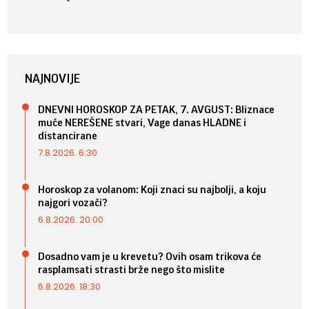
NAJNOVIJE
DNEVNI HOROSKOP ZA PETAK, 7. AVGUST: Bliznace
muče NEREŠENE stvari, Vage danas HLADNE i
distancirane
7.8.2026. 6:30
Horoskop za volanom: Koji znaci su najbolji, a koju
najgori vozači?
6.8.2026. 20:00
Dosadno vam je u krevetu? Ovih osam trikova će
rasplamsati strasti brže nego što mislite
6.8.2026. 18:30