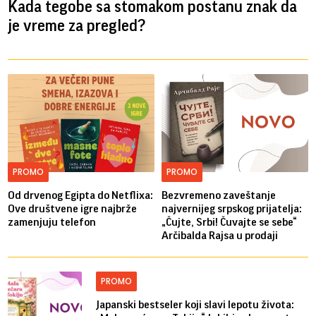
Kada tegobe sa stomakom postanu znak da
je vreme za pregled?
PROMO
PROMO
Od drvenog Egipta do Netflixa:
Bezvremeno zaveštanje
Ove društvene igre najbrže
najvernijeg srpskog prijatelja:
zamenjuju telefon
„Čujte, Srbi! Čuvajte se sebe“
Arčibalda Rajsa u prodaji
PROMO
Japanski bestseler koji slavi lepotu života: