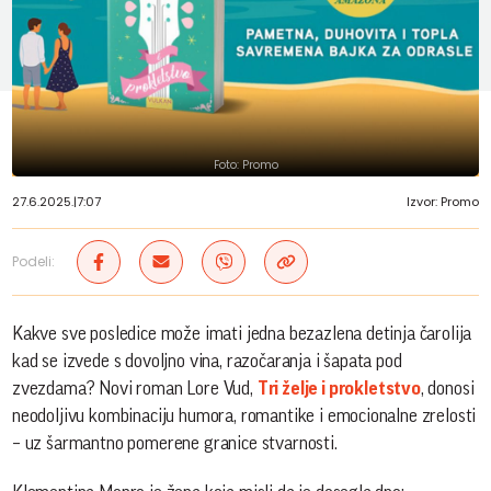
Foto: Promo
27.6.2025.
|
7:07
Izvor: Promo
Podeli:
Kakve sve posledice može imati jedna bezazlena detinja čarolija
kad se izvede s dovoljno vina, razočaranja i šapata pod
zvezdama? Novi roman Lore Vud,
Tri želje i prokletstvo
, donosi
neodoljivu kombinaciju humora, romantike i emocionalne zrelosti
– uz šarmantno pomerene granice stvarnosti.