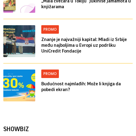
„Mala cvećara u Tokiju“ Jukihise Jamamota u
knjižarama
PROMO
Znanje je najvažniji kapital: Mladi iz Srbije
među najboljima u Evropi uz podršku
UniCredit Fondacije
PROMO
Budućnost najmlađih: Može li knjiga da
pobedi ekran?
SHOWBIZ