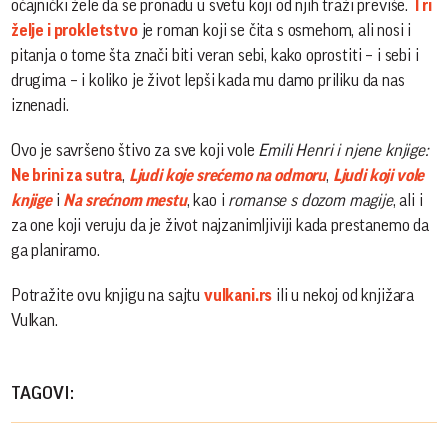
očajnički žele da se pronađu u svetu koji od njih traži previše.
Tri
želje i prokletstvo
je roman koji se čita s osmehom, ali nosi i
pitanja o tome šta znači biti veran sebi, kako oprostiti – i sebi i
drugima – i koliko je život lepši kada mu damo priliku da nas
iznenadi.
Ovo je savršeno štivo za sve koji vole
Emili Henri i njene knjige:
Ne brini za sutra
,
Ljudi koje srećemo na odmoru
,
Ljudi koji vole
knjige
i
Na srećnom mestu
, kao i
romanse s dozom magije
, ali i
za one koji veruju da je život najzanimljiviji kada prestanemo da
ga planiramo.
Potražite ovu knjigu na sajtu
vulkani.rs
ili u nekoj od knjižara
Vulkan.
TAGOVI: