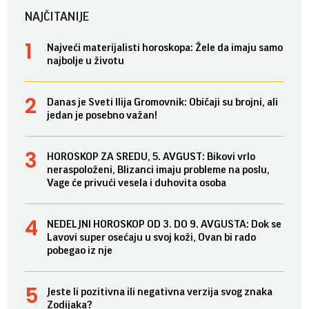
NAJČITANIJE
Najveći materijalisti horoskopa: Žele da imaju samo
najbolje u životu
Danas je Sveti Ilija Gromovnik: Običaji su brojni, ali
jedan je posebno važan!
HOROSKOP ZA SREDU, 5. AVGUST: Bikovi vrlo
neraspoloženi, Blizanci imaju probleme na poslu,
Vage će privući vesela i duhovita osoba
NEDELJNI HOROSKOP OD 3. DO 9. AVGUSTA: Dok se
Lavovi super osećaju u svoj koži, Ovan bi rado
pobegao iz nje
Jeste li pozitivna ili negativna verzija svog znaka
Zodijaka?