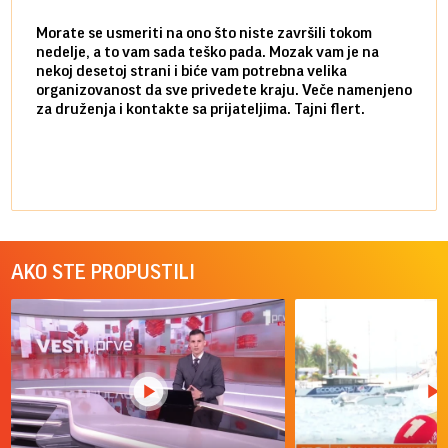
Morate se usmeriti na ono što niste završili tokom
Sve n
nedelje, a to vam sada teško pada. Mozak vam je na
potpu
nekoj desetoj strani i biće vam potrebna velika
stvar
organizovanost da sve privedete kraju. Veče namenjeno
tempo
za druženja i kontakte sa prijateljima. Tajni flert.
najbl
AKO STE PROPUSTILI