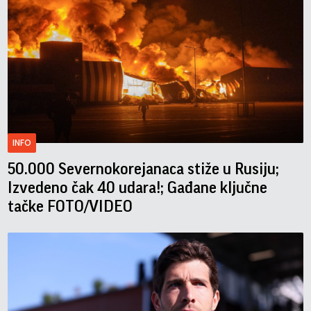
INFO
50.000 Severnokorejanaca stiže u Rusiju;
Izvedeno čak 40 udara!; Gađane ključne
tačke FOTO/VIDEO