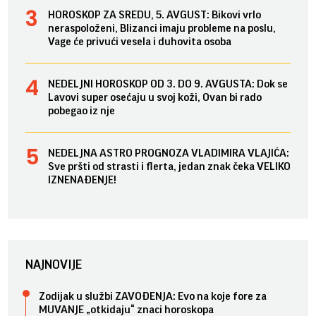
HOROSKOP ZA SREDU, 5. AVGUST: Bikovi vrlo
neraspoloženi, Blizanci imaju probleme na poslu,
Vage će privući vesela i duhovita osoba
NEDELJNI HOROSKOP OD 3. DO 9. AVGUSTA: Dok se
Lavovi super osećaju u svoj koži, Ovan bi rado
pobegao iz nje
NEDELJNA ASTRO PROGNOZA VLADIMIRA VLAJIĆA:
Sve pršti od strasti i flerta, jedan znak čeka VELIKO
IZNENAĐENJE!
NAJNOVIJE
Zodijak u službi ZAVOĐENJA: Evo na koje fore za
MUVANJE „otkidaju“ znaci horoskopa