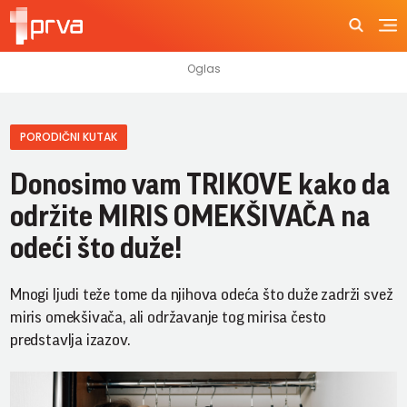
PORODIČNI KUTAK
Donosimo vam TRIKOVE kako da
održite MIRIS OMEKŠIVAČA na
odeći što duže!
Mnogi ljudi teže tome da njihova odeća što duže zadrži svež
miris omekšivača, ali održavanje tog mirisa često
predstavlja izazov.