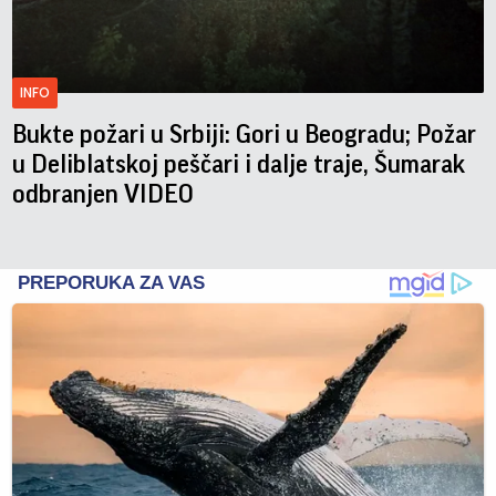
INFO
Bukte požari u Srbiji: Gori u Beogradu; Požar
u Deliblatskoj peščari i dalje traje, Šumarak
odbranjen VIDEO