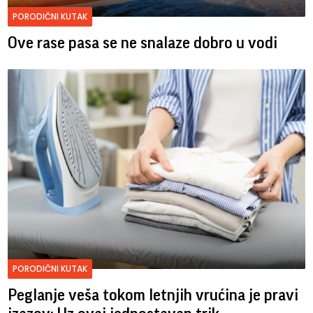
PORODIČNI KUTAK
Ove rase pasa se ne snalaze dobro u vodi
PORODIČNI KUTAK
Peglanje veša tokom letnjih vrućina je pravi