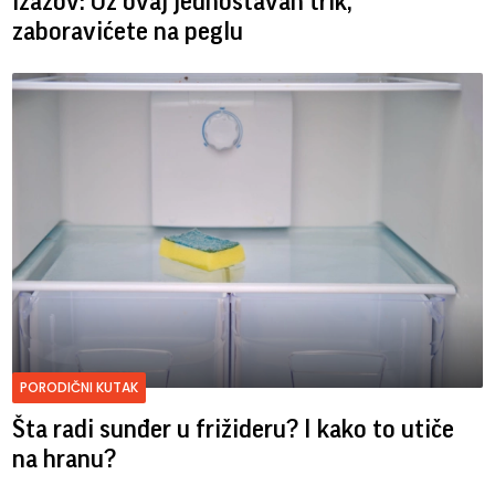
izazov: Uz ovaj jednostavan trik,
zaboravićete na peglu
PORODIČNI KUTAK
Šta radi sunđer u frižideru? I kako to utiče
na hranu?