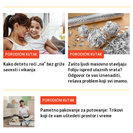
PORODIČNI KUTAK
PORODIČNI KUTAK
Kako detetu reći „ne“ bez griže
Zašto ljudi masovno stavljaju
savesti i vikanja
foliju ispred ulaznih vrata?
Odgovor će vas iznenaditi,
rešava problem koji svi imamo.
PORODIČNI KUTAK
Pametno pakovanje za putovanje: Trikovi
koji će vam uštedeti prostor i vreme