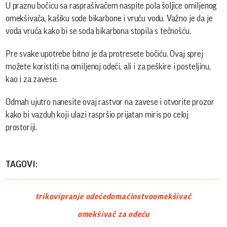
U praznu bočicu sa rasprašivačem naspite pola šoljice omiljenog
omekšivača, kašiku sode bikarbone i vruću vodu. Važno je da je
voda vruća kako bi se soda bikarbona stopila s tečnošću.
Pre svake upotrebe bitno je da protresete bočiću. Ovaj sprej
možete koristiti na omiljenoj odeći, ali i za peškire i posteljinu,
kao i za zavese.
Odmah ujutro nanesite ovaj rastvor na zavese i otvorite prozor
kako bi vazduh koji ulazi raspršio prijatan miris po celoj
prostoriji.
TAGOVI:
trikovi
pranje odeće
domaćinstvo
omekšivač
omekšivač za odeću