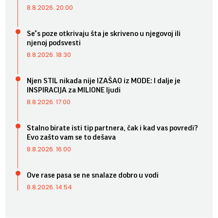
8.8.2026. 20:00
Se*s poze otkrivaju šta je skriveno u njegovoj ili
njenoj podsvesti
8.8.2026. 18:30
Njen STIL nikada nije IZAŠAO iz MODE: I dalje je
INSPIRACIJA za MILIONE ljudi
8.8.2026. 17:00
Stalno birate isti tip partnera, čak i kad vas povredi?
Evo zašto vam se to dešava
8.8.2026. 16:00
Ove rase pasa se ne snalaze dobro u vodi
8.8.2026. 14:54