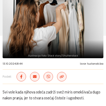
Ilustracija Foto: Stock story/Shutterstock
13.10.2024.
|
8:44
Izvor: tuzlanski.ba
Podeli:
Svi vole kada njihova odeća zadrži svež miris omekšivača dugo
nakon pranja, jer to stvara osećaj čistoće i ugodnosti.