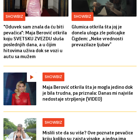
SHOWBIZ
SHOWBIZ
"Oduvek sam znala da ću biti
Glumica otkrila šta joj je
pevačica": Maja Berović otkrila
donela uloga zle policajke
koju SVETSKU ZVEZDU sluša
Čigdem: „Neke vrednosti
poslednjih dana, a u čijim
prevazilaze ljubav“
hitovima uživa dok se vozi u
autu sa mužem
SHOWBIZ
Maja Berović otkrila šta je mogla jedino dok
je bila trudna, pa priznala: Danas mi najviše
nedostaje strpljenje (VIDEO)
SHOWBIZ
Mislili ste da su više? Ove poznate pevačice
kriju koliko su zaista visoke, a jedna ima