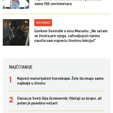
samo 156 centimetara
SHOWBIZ
Gorkem Sevindik o sinu Marselu: „Ne sećam
se života pre njega, zahvaljujući njemu
naučio sam najveću životnu lekciju!“
NAJČITANIJE
Najveći materijalisti horoskopa: Žele da imaju samo
najbolje u životu
Danas je Sveti Ilija Gromovnik: Običaji su brojni, ali
jedan je posebno važan!