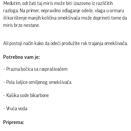
Međutim, održati taj miris može biti izazovno iz različitih
razloga. Na primer, nepravilno odlaganje odeće, vlaga u ormaru
ili korištenje manjih količina omekšivača može doprineti tome da
miris brzo nestane.
Ali postoji način kako da odeći produžite rok trajanja omekšivača.
Potrebno vam je:
- Prazna bočica sa rasprašivačem
- Pola šoljice omiljenog omekšivača
- Kašika sode bikarbone
- Vruća voda
Priprema: