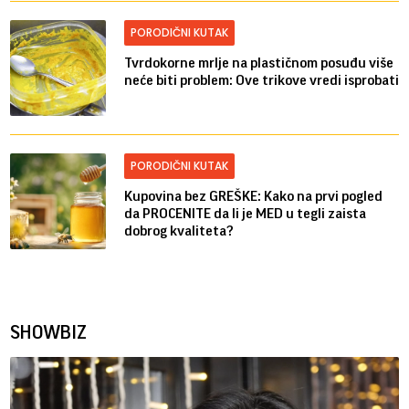
PORODIČNI KUTAK
Tvrdokorne mrlje na plastičnom posuđu više
neće biti problem: Ove trikove vredi isprobati
PORODIČNI KUTAK
Kupovina bez GREŠKE: Kako na prvi pogled
da PROCENITE da li je MED u tegli zaista
dobrog kvaliteta?
SHOWBIZ