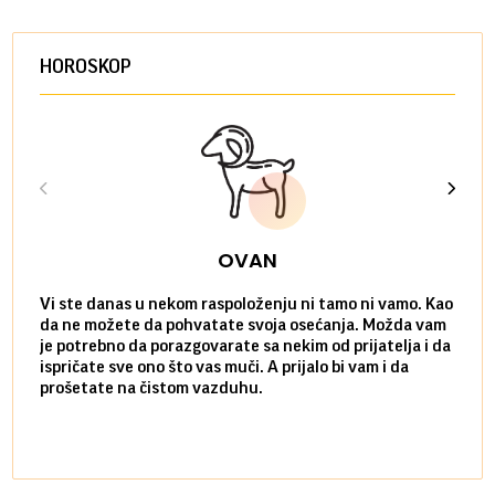
HOROSKOP
OVAN
Vi ste danas u nekom raspoloženju ni tamo ni vamo. Kao
Danas
da ne možete da pohvatate svoja osećanja. Možda vam
posve
je potrebno da porazgovarate sa nekim od prijatelja i da
susre
ispričate sve ono što vas muči. A prijalo bi vam i da
volel
prošetate na čistom vazduhu.
način