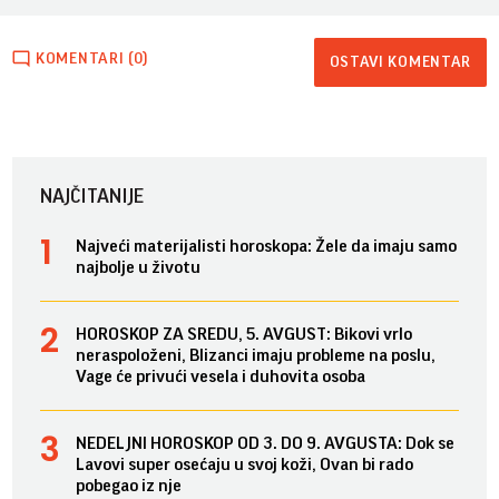
KOMENTARI (0)
OSTAVI KOMENTAR
NAJČITANIJE
Najveći materijalisti horoskopa: Žele da imaju samo
najbolje u životu
HOROSKOP ZA SREDU, 5. AVGUST: Bikovi vrlo
neraspoloženi, Blizanci imaju probleme na poslu,
Vage će privući vesela i duhovita osoba
NEDELJNI HOROSKOP OD 3. DO 9. AVGUSTA: Dok se
Lavovi super osećaju u svoj koži, Ovan bi rado
pobegao iz nje