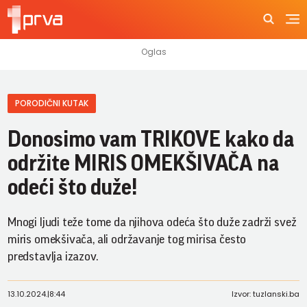
PORODIČNI KUTAK
Donosimo vam TRIKOVE kako da
održite MIRIS OMEKŠIVAČA na
odeći što duže!
Mnogi ljudi teže tome da njihova odeća što duže zadrži svež
miris omekšivača, ali održavanje tog mirisa često
predstavlja izazov.
13.10.2024.
|
8:44
Izvor: tuzlanski.ba