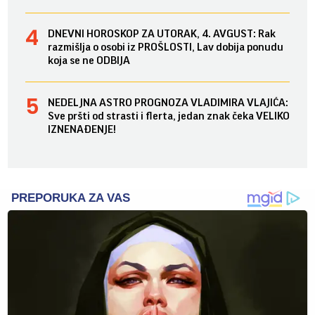
DNEVNI HOROSKOP ZA UTORAK, 4. AVGUST: Rak
razmišlja o osobi iz PROŠLOSTI, Lav dobija ponudu
koja se ne ODBIJA
NEDELJNA ASTRO PROGNOZA VLADIMIRA VLAJIĆA:
Sve pršti od strasti i flerta, jedan znak čeka VELIKO
IZNENAĐENJE!