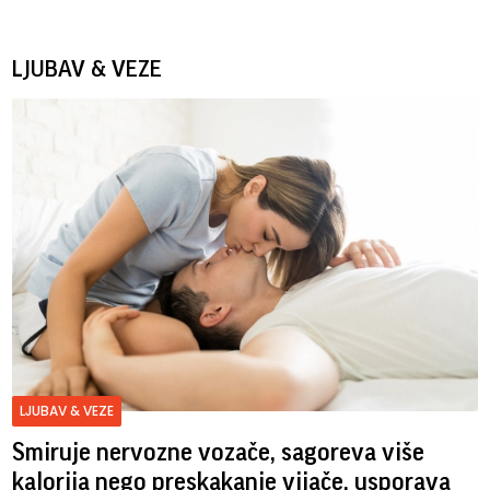
LJUBAV & VEZE
LJUBAV & VEZE
Smiruje nervozne vozače, sagoreva više
kalorija nego preskakanje vijače, usporava