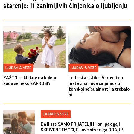
starenje: 11 zanimljivih činjenica o ljubljenju
LJUBAV & VEZE
LJUBAV & VEZE
ZAŠTO se klekne na koleno
Luda statistika: Verovatno
kada se neko ZAPROSI?
niste znali ove činjenice o
ženskoj se*sualnosti, a trebalo
bi
LJUBAV & VEZE
Da li ste SAMO PRIJATELJI ili on ipak gaji
SKRIVENE EMOCIJE - ove stvari ga ODAJU!