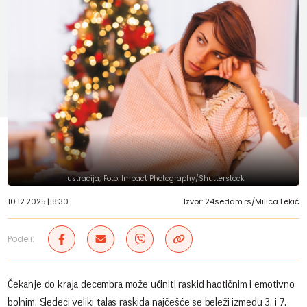
Ilustracija; Foto: Impact Photography/Shutterstock
10.12.2025.
|
18:30
Izvor: 24sedam.rs/Milica Lekić
Podeli:
Čekanje do kraja decembra može učiniti raskid haotičnim i emotivno
bolnim. Sledeći veliki talas raskida najčešće se beleži između 3. i 7.