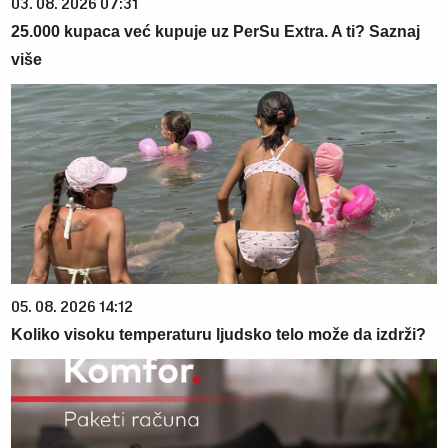
03. 08. 2026 07:31
25.000 kupaca već kupuje uz PerSu Extra. A ti? Saznaj
više
05. 08. 2026 14:12
Koliko visoku temperaturu ljudsko telo može da izdrži?