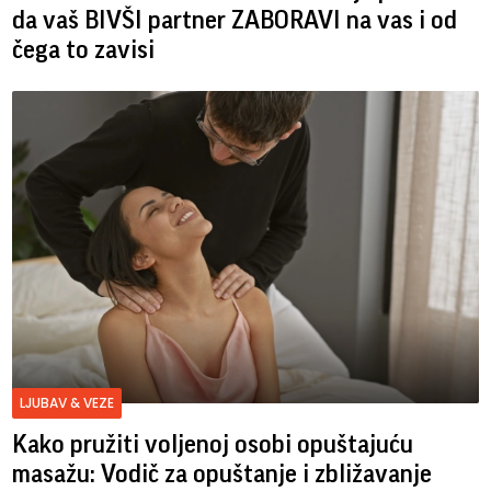
da vaš BIVŠI partner ZABORAVI na vas i od
čega to zavisi
LJUBAV & VEZE
Kako pružiti voljenoj osobi opuštajuću
masažu: Vodič za opuštanje i zbližavanje