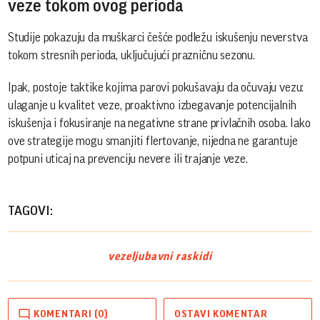
veze tokom ovog perioda
Studije pokazuju da muškarci češće podležu iskušenju neverstva
tokom stresnih perioda, uključujući prazničnu sezonu.
Ipak, postoje taktike kojima parovi pokušavaju da očuvaju vezu:
ulaganje u kvalitet veze, proaktivno izbegavanje potencijalnih
iskušenja i fokusiranje na negativne strane privlačnih osoba. Iako
ove strategije mogu smanjiti flertovanje, nijedna ne garantuje
potpuni uticaj na prevenciju nevere ili trajanje veze.
TAGOVI:
veze
ljubavni raskidi
KOMENTARI (0)
OSTAVI KOMENTAR