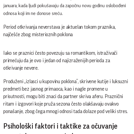
januara, kada ljudi pokušavaju da započnu novu godinu oslobođeni
odnosa koji im ne donose sreću.
Period otkrivanja neverstava je aktuelan tokom praznika,
najčešće zbog misterioznih poklona
Iako se praznici često povezuju sa romantikom, istraživači
primećuju da je ovo i jedan od najizraženijih perioda za
otkrivanje nevere.
Produženi „izlasci u kupovinu poklona“, skrivene kutije i luksuzni
predmeti bez jasnog primaoca, kao i nagle promene u
prisutnosti, mogu biti znaci da partner skriva aferu. Praznični
ritam i izgovori koje pruža sezona često olakšavaju ovakvo
ponašanje, zbog čega mnogi odnosi tada dolaze pod veliki stres.
Psihološki faktori i taktike za očuvanje