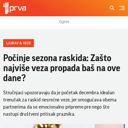
LJUBAV & VEZE
Počinje sezona raskida: Zašto
najviše veza propada baš na ove
dane?
Stručnjaci upozoravaju da je početak decembra idealan
trenutak za raskid nesrećne veze, jer omogućava obema
partnerima da se emocionalno pripreme pre nego što
nastupi društveni pritisak praznika.