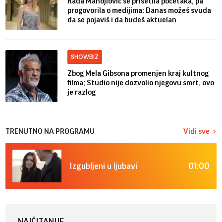
Rada Manojlović se prisetila početaka, pa
progovorila o medijima: Danas možeš svuda
da se pojaviš i da budeš aktuelan
SHOWBIZ
Zbog Mela Gibsona promenjen kraj kultnog
filma; Studio nije dozvolio njegovu smrt, ovo
je razlog
TRENUTNO NA PROGRAMU
Vidi sve
01:00
Izgubljeni u ljubavi
NAJČITANIJE