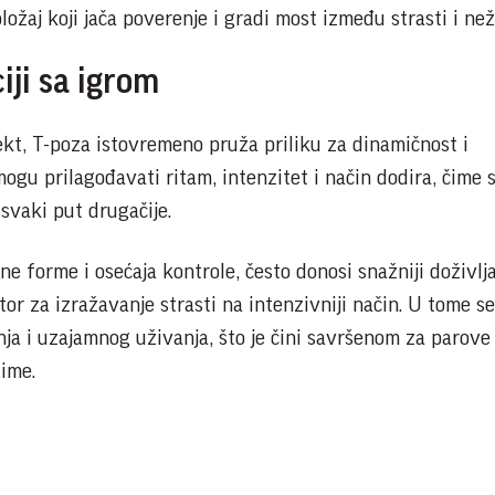
ložaj koji jača poverenje i gradi most između strasti i než
iji sa igrom
kt, T-poza istovremeno pruža priliku za dinamičnost i
ogu prilagođavati ritam, intenzitet i način dodira, čime 
 svaki put drugačije.
ne forme i osećaja kontrole, često donosi snažniji doživlja
tor za izražavanje strasti na intenzivniji način. U tome se 
nja i uzajamnog uživanja, što je čini savršenom za parove 
time.