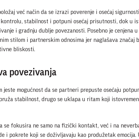
ložaj već način da se izrazi poverenje i osećaj sigurnost
ontrolu, stabilnost i potpuni osećaj prisutnosti, dok u i
živanje i gradnju dublje povezanosti. Posebno je cenjena u
nim stilom i partnerskim odnosima jer naglašava značaj 
ivne bliskosti.
va povezivanja
m jeste mogućnost da se partneri prepuste osećaju potpu
pruža stabilnost, drugo se uklapa u ritam koji istovreme
 se fokusira ne samo na fizički kontakt, već i na neverb
de i pokrete koji se doživljavaju kao produžetak emocija.