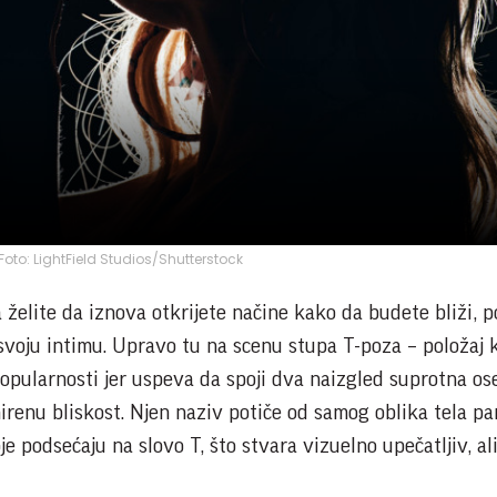
 Foto: LightField Studios/Shutterstock
 želite da iznova otkrijete načine kako da budete bliži, p
svoju intimu. Upravo tu na scenu stupa T-poza – položaj k
opularnosti jer uspeva da spoji dva naizgled suprotna ose
irenu bliskost. Njen naziv potiče od samog oblika tela pa
oje podsećaju na slovo T, što stvara vizuelno upečatljiv, ali