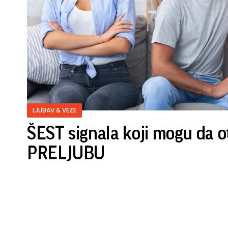
LJUBAV & VEZE
ŠEST signala koji mogu da o
PRELJUBU