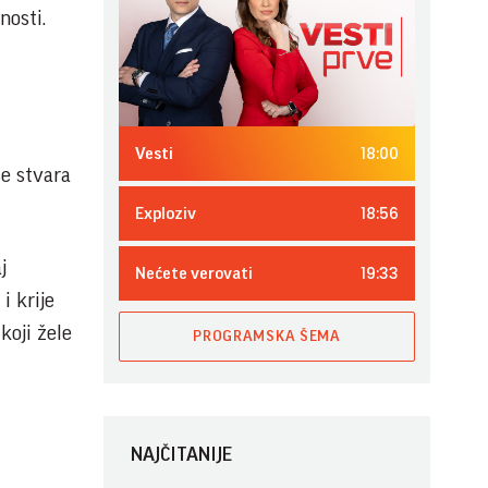
nosti.
18:00
Vesti
se stvara
18:56
Exploziv
j
19:33
Nećete verovati
i krije
koji žele
PROGRAMSKA ŠEMA
NAJČITANIJE