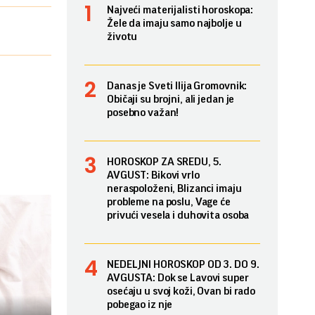
Najveći materijalisti horoskopa:
Žele da imaju samo najbolje u
životu
Danas je Sveti Ilija Gromovnik:
Običaji su brojni, ali jedan je
posebno važan!
HOROSKOP ZA SREDU, 5.
AVGUST: Bikovi vrlo
neraspoloženi, Blizanci imaju
probleme na poslu, Vage će
privući vesela i duhovita osoba
NEDELJNI HOROSKOP OD 3. DO 9.
AVGUSTA: Dok se Lavovi super
osećaju u svoj koži, Ovan bi rado
pobegao iz nje