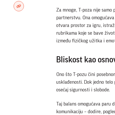
Za mnoge, T-poza nije samo po
partnerstvu. Ona omogućava k
otvara prostor za igru, istra
rubrikama koje se bave život
između fizičkog užitka i emot
Bliskost kao osno
Ono što T-pozu čini posebno
usklađenosti. Dok jedno telo 
osećaj sigurnosti i slobode.
Taj balans omogućava paru da
komunikaciju – dodire, pogle