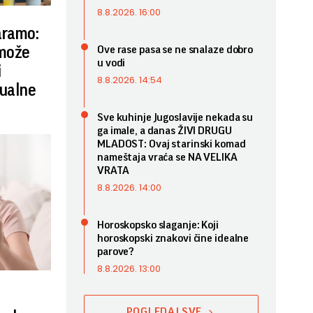
8.8.2026. 16:00
aramo:
 može
Ove rase pasa se ne snalaze dobro
u vodi
i
8.8.2026. 14:54
sualne
Sve kuhinje Jugoslavije nekada su
ga imale, a danas ŽIVI DRUGU
MLADOST: Ovaj starinski komad
nameštaja vraća se NA VELIKA
VRATA
8.8.2026. 14:00
Horoskopsko slaganje: Koji
horoskopski znakovi čine idealne
parove?
8.8.2026. 13:00
POGLEDAJ SVE