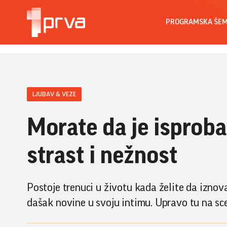
PROGRAMSKA ŠE
LJUBAV & VEZE
Morate da je isproba
strast i nežnost
Postoje trenuci u životu kada želite da iznova
dašak novine u svoju intimu. Upravo tu na sc