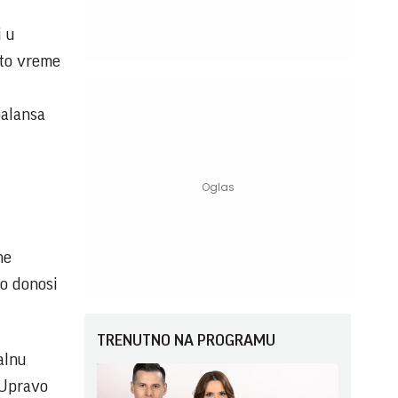
i u
sto vreme
balansa
ne
no donosi
TRENUTNO NA PROGRAMU
alnu
 Upravo