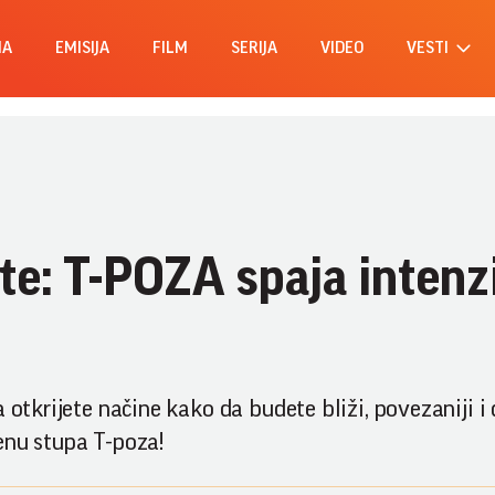
MA
EMISIJA
FILM
SERIJA
VIDEO
VESTI
te: T-POZA spaja inten
 otkrijete načine kako da budete bliži, povezaniji i
enu stupa T-poza!