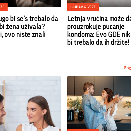
EZE
LJUBAV & VEZE
ugo bi se*s trebalo da
Letnja vrućina može d
 bi žena uživala?
prouzrokuje pucanje
, ovo niste znali
kondoma: Evo GDE nik
bi trebalo da ih držite!
Pog