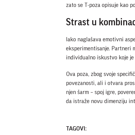
zato se T-poza opisuje kao po
Strast u kombinac
Iako naglašava emotivni aspe
eksperimentisanje. Partneri m
individualno iskustvo koje je
Ova poza, zbog svoje specifič
povezanosti, ali i otvara pros
njen šarm – spoj igre, povere
da istraže novu dimenziju in
TAGOVI: