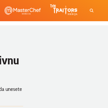
zivnu
 da unesete