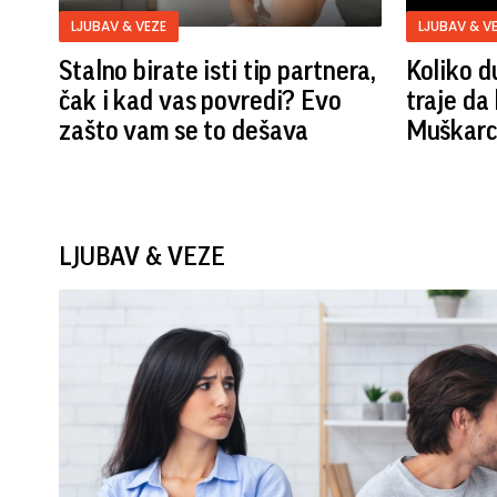
LJUBAV & VEZE
LJUBAV & V
Stalno birate isti tip partnera,
Koliko d
čak i kad vas povredi? Evo
traje da
zašto vam se to dešava
Muškarci
LJUBAV & VEZE