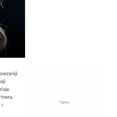
ovezaniji
oji
ćaja:
rtnera,
 i