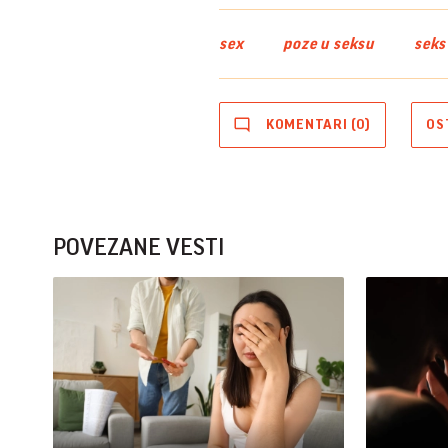
sex
poze u seksu
seks
KOMENTARI (0)
OS
POVEZANE VESTI