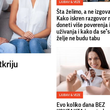
LJUBAV & VEZE
Šta želimo, a ne izgov
Kako iskren razgovor
doneti više poverenja 
uživanja i kako da se*
želje ne budu tabu
tkriju
LJUBAV & VEZE
Evo koliko dana BEZ