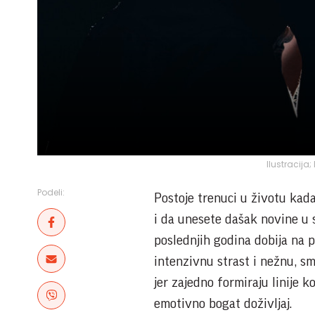
Ilustracija;
Podeli:
Postoje trenuci u životu kada
i da unesete dašak novine u 
poslednjih godina dobija na p
intenzivnu strast i nežnu, sm
jer zajedno formiraju linije k
emotivno bogat doživljaj.