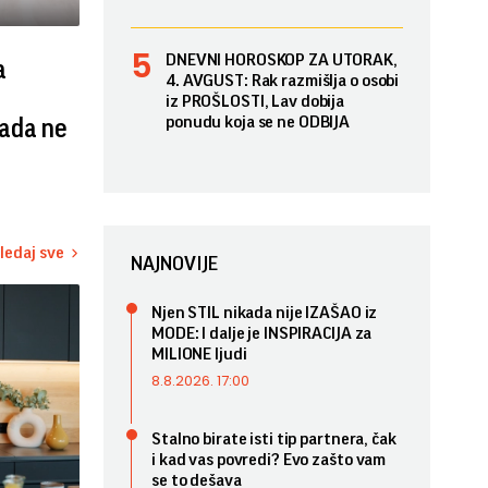
DNEVNI HOROSKOP ZA UTORAK,
a
4. AVGUST: Rak razmišlja o osobi
iz PROŠLOSTI, Lav dobija
ponudu koja se ne ODBIJA
ada ne
ledaj sve
NAJNOVIJE
Njen STIL nikada nije IZAŠAO iz
MODE: I dalje je INSPIRACIJA za
MILIONE ljudi
8.8.2026. 17:00
Stalno birate isti tip partnera, čak
i kad vas povredi? Evo zašto vam
se to dešava