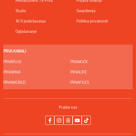
Menadžment TV Prva
Prijava smetnji
Studio
Saopštenja
16:9 podešavanja
Politika privatnosti
Oglašavanje
PRVA KANALI
PRVAPLUS
PRVAKICK
PRVAMAX
PRVALIFE
PRVAWORLD
PRVAFILES
Pratite nas