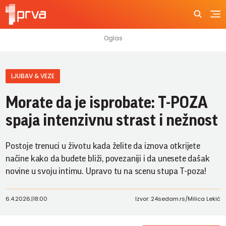
LJUBAV & VEZE
Morate da je isprobate: T-POZA
spaja intenzivnu strast i nežnost
Postoje trenuci u životu kada želite da iznova otkrijete
načine kako da budete bliži, povezaniji i da unesete dašak
novine u svoju intimu. Upravo tu na scenu stupa T-poza!
6.4.2026.
|
18:00
Izvor: 24sedam.rs/Milica Lekić