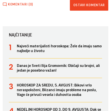
KOMENTARI (0)
OSTAVI KOMENTAR
NAJČITANIJE
Najveći materijalisti horoskopa: Žele da imaju samo
najbolje u životu
Danas je Sveti Ilija Gromovnik: Običaji su brojni, ali
jedan je posebno važan!
HOROSKOP ZA SREDU, 5. AVGUST: Bikovi vrlo
neraspoloženi, Blizanci imaju probleme na poslu,
Vage će privući vesela i duhovita osoba
NEDELJNI HOROSKOP OD 3. DO 9. AVGUSTA: Dok se