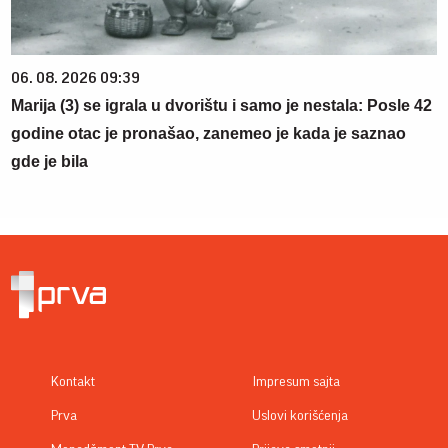
06. 08. 2026 09:39
Marija (3) se igrala u dvorištu i samo je nestala: Posle 42
godine otac je pronašao, zanemeo je kada je saznao
gde je bila
Kontakt
Impresum sajta
Prva
Uslovi korišćenja