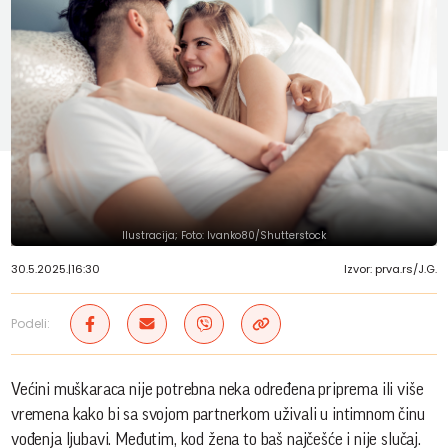
Ilustracija; Foto: Ivanko80/Shutterstock
30.5.2025.
|
16:30
Izvor: prva.rs/J.G.
Podeli:
Većini muškaraca nije potrebna neka određena priprema ili više
vremena kako bi sa svojom partnerkom uživali u intimnom činu
vođenja ljubavi. Međutim, kod žena to baš najčešće i nije slučaj.