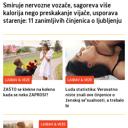
Smiruje nervozne vozače, sagoreva više
kalorija nego preskakanje vijače, usporava
starenje: 11 zanimljivih činjenica o ljubljenju
LJUBAV & VEZE
LJUBAV & VEZE
ZAŠTO se klekne na koleno
Luda statistika: Verovatno
kada se neko ZAPROSI?
niste znali ove činjenice o
ženskoj se*sualnosti, a trebalo
bi
LJUBAV & VEZE