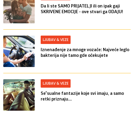
Da li ste SAMO PRIJATELJI ili on ipak gaji
SKRIVENE EMOCIJE - ove stvari ga ODAJU!
LJUBAV & VEZE
Iznenađenje za mnoge vozače: Najveće leglo
bakterija nije tamo gde očekujete
LJUBAV & VEZE
Se*sualne fantazije koje svi imaju, a samo
retki priznaju...