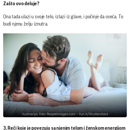
Zašto ovo deluje?
Ona tada ulazi u svoje telo, izlazi iz glave, i počinje da oseća. To
budi njenu želju iznutra.
Ilustracija; Foto: PeopleImages.com - Yuri A/Shutterstock
3. Reči koje je povezuju sa njenim telom i ženskom energijom