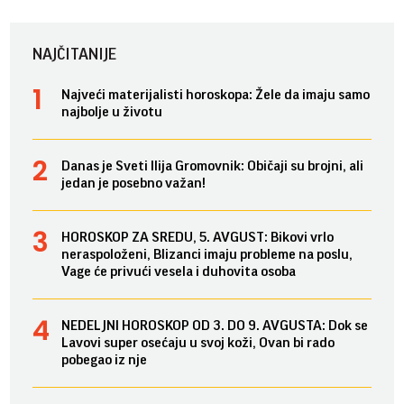
NAJČITANIJE
Najveći materijalisti horoskopa: Žele da imaju samo
najbolje u životu
Danas je Sveti Ilija Gromovnik: Običaji su brojni, ali
jedan je posebno važan!
HOROSKOP ZA SREDU, 5. AVGUST: Bikovi vrlo
neraspoloženi, Blizanci imaju probleme na poslu,
Vage će privući vesela i duhovita osoba
NEDELJNI HOROSKOP OD 3. DO 9. AVGUSTA: Dok se
Lavovi super osećaju u svoj koži, Ovan bi rado
pobegao iz nje