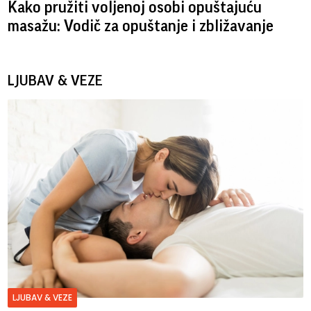
Kako pružiti voljenoj osobi opuštajuću
masažu: Vodič za opuštanje i zbližavanje
LJUBAV & VEZE
LJUBAV & VEZE