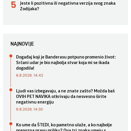
Jeste li pozitivna ili negativna verzija svog znaka
Zodijaka?
NAJNOVIJE
Događaj koji je Banderasu potpuno promenio život:
Srčani udar je bio najbolja stvar koja mi se ikada
dogodila!
6.8.2026. 14:42
Ljudi vas izbegavaju, a ne znate zašto? Možda baš
OVIH PET NAVIKA otkrivaju da nesvesno širite
negativnu energiju
6.8.2026. 14:30
Ko ume da ŠTEDI, ko pametno ulaže, a ko najbolje
prepozna pravu priliku? Ova tri znaka umeju s