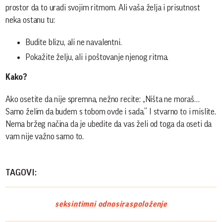
prostor da to uradi svojim ritmom. Ali vaša želja i prisutnost
neka ostanu tu:
Budite blizu, ali ne navalentni.
Pokažite želju, ali i poštovanje njenog ritma.
Kako?
Ako osetite da nije spremna, nežno recite: „Ništa ne moraš…
Samo želim da budem s tobom ovde i sada.“ I stvarno to i mislite.
Nema bržeg načina da je ubedite da vas želi od toga da oseti da
vam nije važno samo to.
TAGOVI:
seks
intimni odnosi
raspoloženje