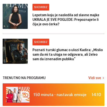
SHOWBIZ
Lepotom koju je nasledila od slavne majke
UKRALA JE SVE POGLEDE: Prepoznajete li
čija je ovo ćerka?
SHOWBIZ
Poznati turski glumac o ulozi Kadira: „Mislio
sam da mi ta uloga ne odgovara, ali želeo
sam da iznenadim publiku“
TRENUTNO NA PROGRAMU
Vidi sve
14:10
150 minuta - nastavak emisije