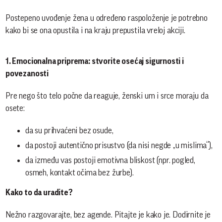
Postepeno uvođenje žena u određeno raspoloženje je potrebno
kako bi se ona opustila i na kraju prepustila vreloj akciji.
1. Emocionalna priprema: stvorite osećaj sigurnosti i
povezanosti
Pre nego što telo počne da reaguje, ženski um i srce moraju da
osete:
da su prihvaćeni bez osude,
da postoji autentično prisustvo (da nisi negde „u mislima“),
da između vas postoji emotivna bliskost (npr. pogled,
osmeh, kontakt očima bez žurbe).
Kako to da uradite?
Nežno razgovarajte, bez agende. Pitajte je kako je. Dodirnite je