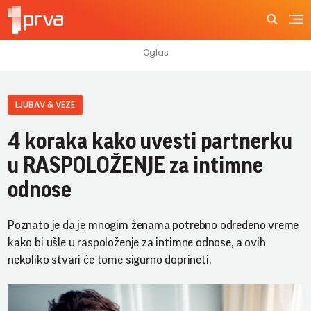
LJUBAV & VEZE
4 koraka kako uvesti partnerku
u RASPOLOŽENJE za intimne
odnose
Poznato je da je mnogim ženama potrebno određeno vreme
kako bi ušle u raspoloženje za intimne odnose, a ovih
nekoliko stvari će tome sigurno doprineti.