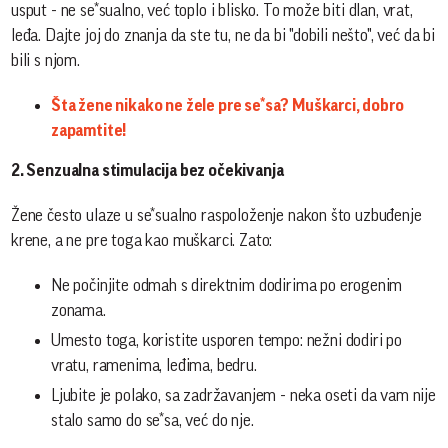
usput - ne se*sualno, već toplo i blisko. To može biti dlan, vrat,
leđa. Dajte joj do znanja da ste tu, ne da bi "dobili nešto", već da bi
bili s njom.
Šta žene nikako ne žele pre se*sa? Muškarci, dobro
zapamtite!
2. Senzualna stimulacija bez očekivanja
Žene često ulaze u se*sualno raspoloženje nakon što uzbuđenje
krene, a ne pre toga kao muškarci. Zato:
Ne počinjite odmah s direktnim dodirima po erogenim
zonama.
Umesto toga, koristite usporen tempo: nežni dodiri po
vratu, ramenima, leđima, bedru.
Ljubite je polako, sa zadržavanjem - neka oseti da vam nije
stalo samo do se*sa, već do nje.