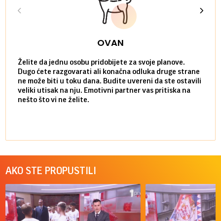
OVAN
Želite da jednu osobu pridobijete za svoje planove.
Danas
Dugo ćete razgovarati ali konačna odluka druge strane
Niste
ne može biti u toku dana. Budite uvereni da ste ostavili
povol
veliki utisak na nju. Emotivni partner vas pritiska na
a pos
nešto što vi ne želite.
više 
AKO STE PROPUSTILI