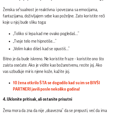
Ženska se*sualnost je reaktivna i povezana sa emocijama,
fantazijama, doživljajem sebe kao poželjne. Zato koristite reči
koje u njoj bude sliku toga:
„Toliko si lepa kad me ovako pogledaš…“
„Tvoje telo me hipnotiše…“
„Volim kako dišeš kad se opustiš…“
Bitno je da bude iskreno. Ne koristite fraze - koristite ono što
zaista osećate. Ako je vidite kao božanstvenu, recite joj. Ako
vas uzbuđuje miris njene kože, kažite joj.
10 žena otkrilo ŠTA se dogodilo kad su im se BIVŠI
PARTNERI javili posle nekoliko godina!
4. Uklonite pritisak, ali ostanite prisutni
Žena mora da zna da nije „obavezna“ da se prepusti, već da ima