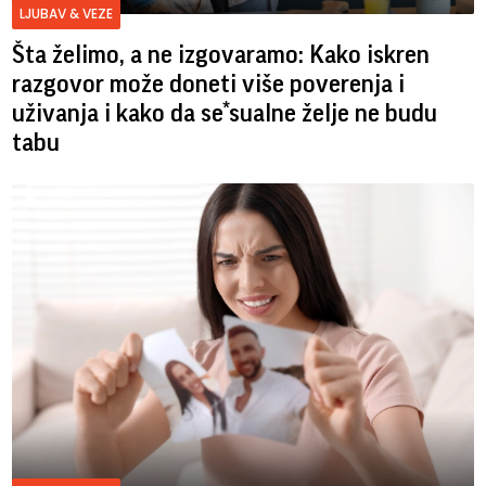
LJUBAV & VEZE
Šta želimo, a ne izgovaramo: Kako iskren
razgovor može doneti više poverenja i
uživanja i kako da se*sualne želje ne budu
tabu