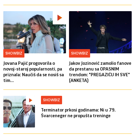
SHOWBIZ
SHOWBIZ
Jovana Pajić progovorila o
Jakov Jozinović zamolio fanove
novoj-staroj popularnosti, pa
da prestanu sa OPASNIM
priznala: Naučiš da se nosiš sa
trendom: "PREGAZIĆU IH SVE"
tim...
(ANKETA)
SHOWBIZ
Terminator prkosi godinama: Ni u 79.
Švarceneger ne propušta treninge