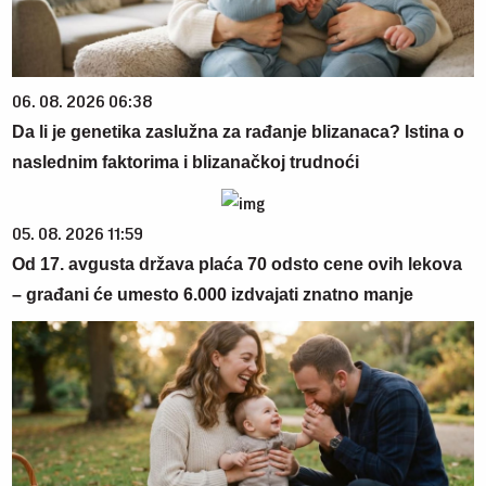
06. 08. 2026 06:38
Da li je genetika zaslužna za rađanje blizanaca? Istina o
naslednim faktorima i blizanačkoj trudnoći
05. 08. 2026 11:59
Od 17. avgusta država plaća 70 odsto cene ovih lekova
– građani će umesto 6.000 izdvajati znatno manje