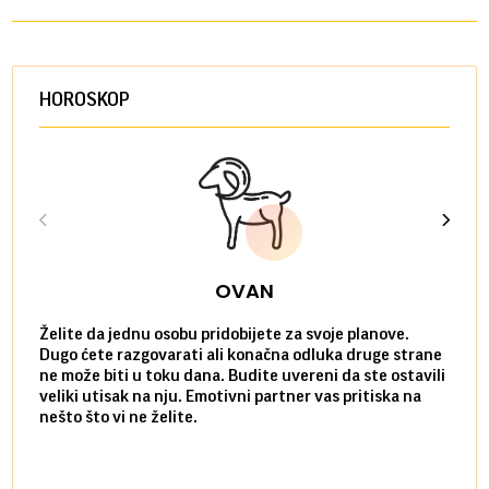
HOROSKOP
OVAN
Želite da jednu osobu pridobijete za svoje planove.
Danas
Dugo ćete razgovarati ali konačna odluka druge strane
Niste
ne može biti u toku dana. Budite uvereni da ste ostavili
povol
veliki utisak na nju. Emotivni partner vas pritiska na
a pos
nešto što vi ne želite.
više 