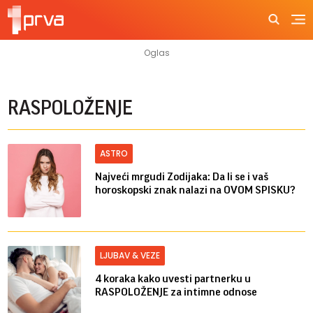
RASPOLOŽENJE
ASTRO
Najveći mrgudi Zodijaka: Da li se i vaš
horoskopski znak nalazi na OVOM SPISKU?
LJUBAV & VEZE
4 koraka kako uvesti partnerku u
RASPOLOŽENJE za intimne odnose