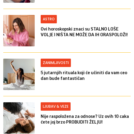
ASTRO
Ovi horoskopski znaci su STALNO LOŠE
VOLJE I NIŠTA NE MOŽE DA IH ORASPOLOŽI!
ZANIMLJIVOSTI
5 jutarnjih rituala koji će učiniti da vam ceo
dan bude fantastičan
LJUBAV & VEZE
Nije raspoložena za odnose? Uz ovih 10 caka
ćete joj brzo PROBUDITI ŽELJU!