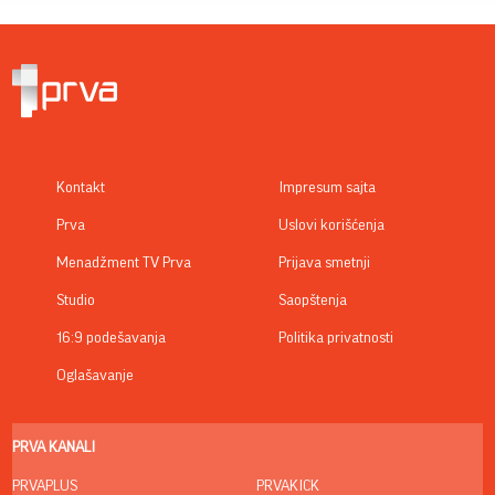
Kontakt
Impresum sajta
Prva
Uslovi korišćenja
Menadžment TV Prva
Prijava smetnji
Studio
Saopštenja
16:9 podešavanja
Politika privatnosti
Oglašavanje
PRVA KANALI
PRVAPLUS
PRVAKICK