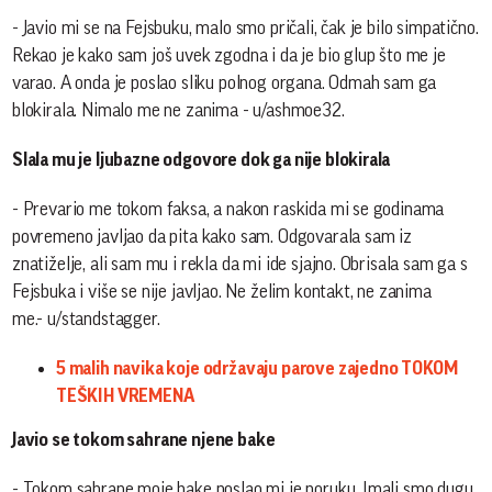
- Javio mi se na Fejsbuku, malo smo pričali, čak je bilo simpatično.
Rekao je kako sam još uvek zgodna i da je bio glup što me je
varao. A onda je poslao sliku polnog organa. Odmah sam ga
blokirala. Nimalo me ne zanima - u/ashmoe32.
Slala mu je ljubazne odgovore dok ga nije blokirala
- Prevario me tokom faksa, a nakon raskida mi se godinama
povremeno javljao da pita kako sam. Odgovarala sam iz
znatiželje, ali sam mu i rekla da mi ide sjajno. Obrisala sam ga s
Fejsbuka i više se nije javljao. Ne želim kontakt, ne zanima
me.- u/standstagger.
5 malih navika koje održavaju parove zajedno TOKOM
TEŠKIH VREMENA
Javio se tokom sahrane njene bake
- Tokom sahrane moje bake poslao mi je poruku. Imali smo dugu