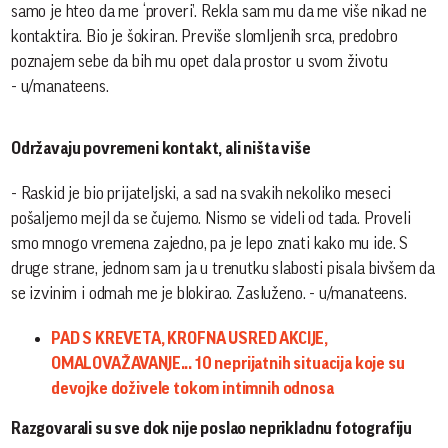
samo je hteo da me ‘proveri’. Rekla sam mu da me više nikad ne
kontaktira. Bio je šokiran. Previše slomljenih srca, predobro
poznajem sebe da bih mu opet dala prostor u svom životu
- u/manateens.
Održavaju povremeni kontakt, ali ništa više
- Raskid je bio prijateljski, a sad na svakih nekoliko meseci
pošaljemo mejl da se čujemo. Nismo se videli od tada. Proveli
smo mnogo vremena zajedno, pa je lepo znati kako mu ide. S
druge strane, jednom sam ja u trenutku slabosti pisala bivšem da
se izvinim i odmah me je blokirao. Zasluženo. - u/manateens.
PAD S KREVETA, KROFNA USRED AKCIJE,
OMALOVAŽAVANJE... 10 neprijatnih situacija koje su
devojke doživele tokom intimnih odnosa
Razgovarali su sve dok nije poslao neprikladnu fotografiju