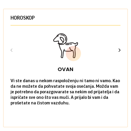
HOROSKOP
OVAN
Vi ste danas u nekom raspoloženju ni tamo ni vamo. Kao
Danas
da ne možete da pohvatate svoja osećanja. Možda vam
posve
je potrebno da porazgovarate sa nekim od prijatelja i da
susre
ispričate sve ono što vas muči. A prijalo bi vam i da
volel
prošetate na čistom vazduhu.
način