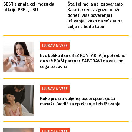
ŠEST signala koji mogu da
Šta želimo, a ne izgovaramo:
otkriju PRELJUBU
Kako iskren razgovor može
doneti više poverenja i
uživanja i kako da se*sualne
želje ne budu tabu
LJUBAV & VEZE
Evo koliko dana BEZ KONTAKTA je potrebno
da vaš BIVŠI partner ZABORAVI na vas i od
čega to zavisi
LJUBAV & VEZE
Kako pružiti voljenoj osobi opuštajuću
masažu: Vodič za opuštanje i zbližavanje
LJUBAV & VEZE