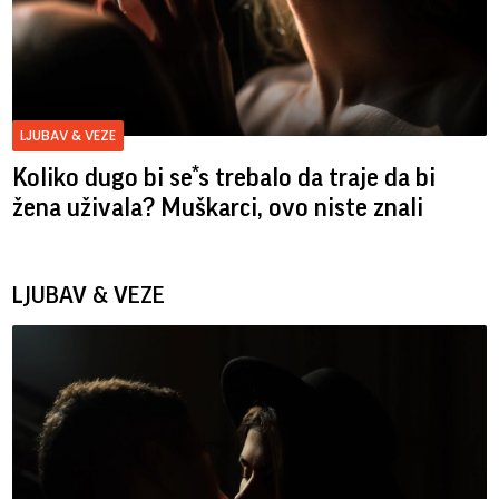
LJUBAV & VEZE
Koliko dugo bi se*s trebalo da traje da bi
žena uživala? Muškarci, ovo niste znali
LJUBAV & VEZE