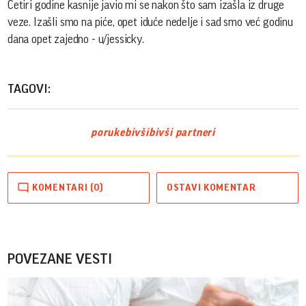
Četiri godine kasnije javio mi se nakon što sam izašla iz druge
veze. Izašli smo na piće, opet iduće nedelje i sad smo već godinu
dana opet zajedno - u/jessicky.
TAGOVI:
poruke
bivši
bivši partneri
KOMENTARI (0)
OSTAVI KOMENTAR
POVEZANE VESTI