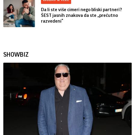
Da li ste više cimeri nego bliski partneri?
ŠEST jasnih znakova da ste „prećutno
razvedeni“
SHOWBIZ