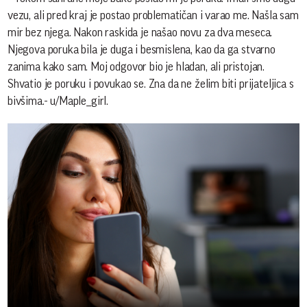
vezu, ali pred kraj je postao problematičan i varao me. Našla sam
mir bez njega. Nakon raskida je našao novu za dva meseca.
Njegova poruka bila je duga i besmislena, kao da ga stvarno
zanima kako sam. Moj odgovor bio je hladan, ali pristojan.
Shvatio je poruku i povukao se. Zna da ne želim biti prijateljica s
bivšima.- u/Maple_girl.