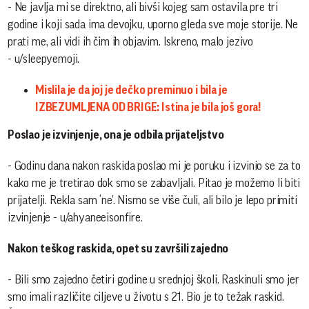
- Ne javlja mi se direktno, ali bivši kojeg sam ostavila pre tri
godine i koji sada ima devojku, uporno gleda sve moje storije. Ne
prati me, ali vidi ih čim ih objavim. Iskreno, malo jezivo
- u/sleepyemoji.
Mislila je da joj je dečko preminuo i bila je
IZBEZUMLJENA OD BRIGE: Istina je bila još gora!
Poslao je izvinjenje, ona je odbila prijateljstvo
- Godinu dana nakon raskida poslao mi je poruku i izvinio se za to
kako me je tretirao dok smo se zabavljali. Pitao je možemo li biti
prijatelji. Rekla sam ‘ne’. Nismo se više čuli, ali bilo je lepo primiti
izvinjenje - u/ahyaneeisonfire.
Nakon teškog raskida, opet su završili zajedno
- Bili smo zajedno četiri godine u srednjoj školi. Raskinuli smo jer
smo imali različite ciljeve u životu s 21. Bio je to težak raskid.