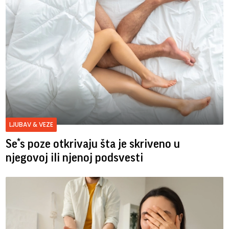
LJUBAV & VEZE
Se*s poze otkrivaju šta je skriveno u
njegovoj ili njenoj podsvesti