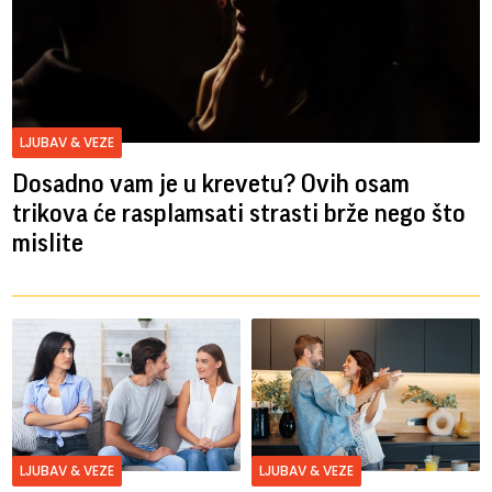
LJUBAV & VEZE
Dosadno vam je u krevetu? Ovih osam
trikova će rasplamsati strasti brže nego što
mislite
LJUBAV & VEZE
LJUBAV & VEZE