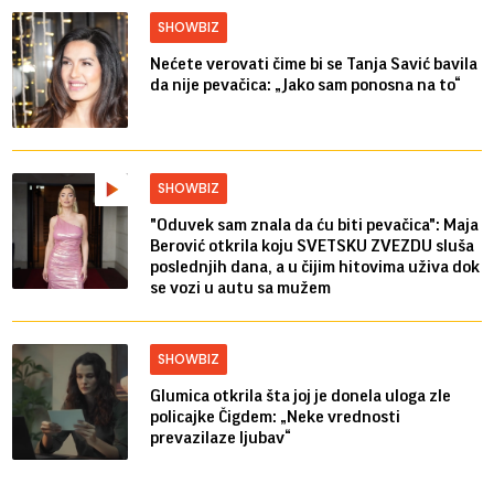
SHOWBIZ
Nećete verovati čime bi se Tanja Savić bavila
da nije pevačica: „Jako sam ponosna na to“
SHOWBIZ
"Oduvek sam znala da ću biti pevačica": Maja
Berović otkrila koju SVETSKU ZVEZDU sluša
poslednjih dana, a u čijim hitovima uživa dok
se vozi u autu sa mužem
SHOWBIZ
Glumica otkrila šta joj je donela uloga zle
policajke Čigdem: „Neke vrednosti
prevazilaze ljubav“