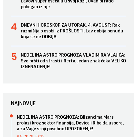
Lavovi super osećaju u svoj koži, Ovan bi rado
pobegao iz nje
DNEVNI HOROSKOP ZA UTORAK, 4. AVGUST: Rak
razmišlja o osobi iz PROŠLOSTI, Lav dobija ponudu
koja se ne ODBIJA
NEDELJNA ASTRO PROGNOZA VLADIMIRA VLAJIĆA:
Sve pršti od strasti i flerta, jedan znak čeka VELIKO
IZNENAĐENJE!
NAJNOVIJE
NEDELJNA ASTRO PROGNOZA: Blizancima Mars
prolazi kroz sektor finansija, Device i Ribe da uspore,
a za Vage stoji posebno UPOZORENJE!
9.8.2026. 10:23