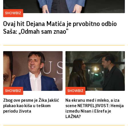
SHOWBIZ
Ovaj hit Dejana Matića je prvobitno odbio
Saša: „Odmah sam znao“
SHOWBIZ
SHOWBIZ
Zbog ove pesme je Žika Jakšić
Na ekranu med i mleko, a iza
plakao kao kiša u teškom
scene NETRPELJIVOST: Hemija
periodu života
između Nisan i Ešrefa je
LAŽNA?