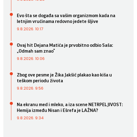
Evo šta se događa sa vašim organizmom kada na
letnjim vrućinama redovno jedete šljive
9.8.2026. 10:17
Ovaj hit Dejana Matića je prvobitno odbio Saša:
„Odmah sam znao“
9.8.2026. 10:06
Zbog ove pesme je Žika Jakšić plakao kao kiša u
teškom periodu života
9.8.2026. 9:56
Na ekranu med i mleko, a iza scene NETRPELJIVOST:
Hemija između Nisan i Ešrefa je LAŽNA?
9.8.2026. 9:34