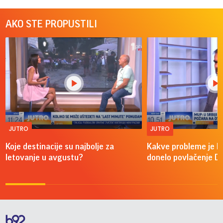
AKO STE PROPUSTILI
JUTRO
JUTRO
Koje destinacije su najbolje za
Kakve probleme je 
letovanje u avgustu?
donelo povlačenje D