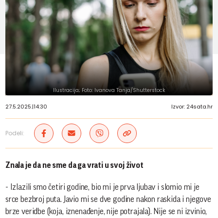
Ilustracija; Foto: Ivanova Tanja/Shutterstock
27.5.2025.
|
14:30
Izvor: 24sata.hr
Podeli:
Znala je da ne sme da ga vrati u svoj život
- Izlazili smo četiri godine, bio mi je prva ljubav i slomio mi je
srce bezbroj puta. Javio mi se dve godine nakon raskida i njegove
brze veridbe (koja, iznenađenje, nije potrajala). Nije se ni izvinio,