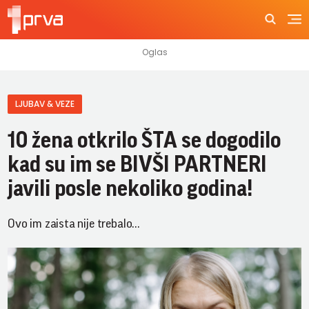
LJUBAV & VEZE
10 žena otkrilo ŠTA se dogodilo
kad su im se BIVŠI PARTNERI
javili posle nekoliko godina!
Ovo im zaista nije trebalo...