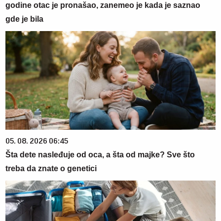
godine otac je pronašao, zanemeo je kada je saznao
gde je bila
05. 08. 2026 06:45
Šta dete nasleđuje od oca, a šta od majke? Sve što
treba da znate o genetici