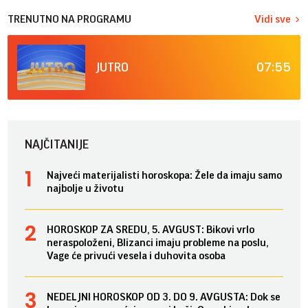
TRENUTNO NA PROGRAMU
Vidi sve
07:55
JUTRO
NAJČITANIJE
Najveći materijalisti horoskopa: Žele da imaju samo
najbolje u životu
HOROSKOP ZA SREDU, 5. AVGUST: Bikovi vrlo
neraspoloženi, Blizanci imaju probleme na poslu,
Vage će privući vesela i duhovita osoba
NEDELJNI HOROSKOP OD 3. DO 9. AVGUSTA: Dok se