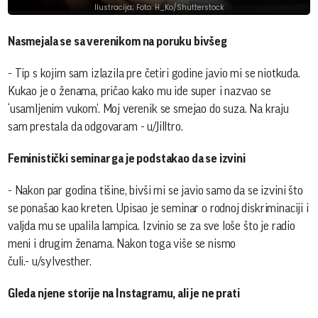
Ilustracija; Foto: H_Ko/Shutterstock
Nasmejala se sa verenikom na poruku bivšeg
- Tip s kojim sam izlazila pre četiri godine javio mi se niotkuda.
Kukao je o ženama, pričao kako mu ide super i nazvao se
‘usamljenim vukom’. Moj verenik se smejao do suza. Na kraju
sam prestala da odgovaram - u/Jilltro.
Feministički seminar ga je podstakao da se izvini
- Nakon par godina tišine, bivši mi se javio samo da se izvini što
se ponašao kao kreten. Upisao je seminar o rodnoj diskriminaciji i
valjda mu se upalila lampica. Izvinio se za sve loše što je radio
meni i drugim ženama. Nakon toga više se nismo
čuli.- u/sylvesther.
Gleda njene storije na Instagramu, ali je ne prati