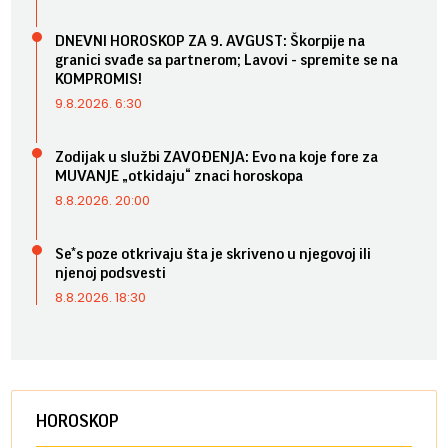
DNEVNI HOROSKOP ZA 9. AVGUST: Škorpije na
granici svađe sa partnerom; Lavovi - spremite se na
KOMPROMIS!
9.8.2026. 6:30
Zodijak u službi ZAVOĐENJA: Evo na koje fore za
MUVANJE „otkidaju“ znaci horoskopa
8.8.2026. 20:00
Se*s poze otkrivaju šta je skriveno u njegovoj ili
njenoj podsvesti
8.8.2026. 18:30
HOROSKOP