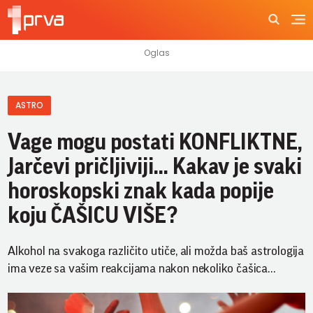
ASTRO
Vage mogu postati KONFLIKTNE,
Jarčevi pričljiviji... Kakav je svaki
horoskopski znak kada popije
koju ČAŠICU VIŠE?
Alkohol na svakoga različito utiče, ali možda baš astrologija
ima veze sa vašim reakcijama nakon nekoliko čašica...