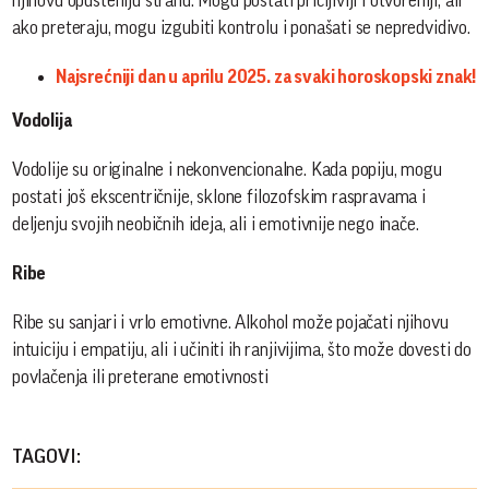
njihovu opušteniju stranu. Mogu postati pričljiviji i otvoreniji, ali
ako preteraju, mogu izgubiti kontrolu i ponašati se nepredvidivo. ​
Najsrećniji dan u aprilu 2025. za svaki horoskopski znak!
Vodolija
Vodolije su originalne i nekonvencionalne. Kada popiju, mogu
postati još ekscentričnije, sklone filozofskim raspravama i
deljenju svojih neobičnih ideja, ali i emotivnije nego inače. ​
Ribe
Ribe su sanjari i vrlo emotivne. Alkohol može pojačati njihovu
intuiciju i empatiju, ali i učiniti ih ranjivijima, što može dovesti do
povlačenja ili preterane emotivnosti
TAGOVI: