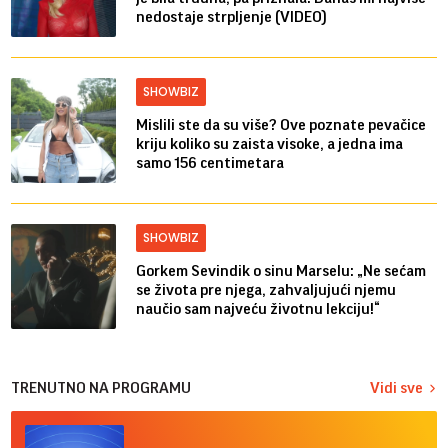
nedostaje strpljenje (VIDEO)
SHOWBIZ
Mislili ste da su više? Ove poznate pevačice
kriju koliko su zaista visoke, a jedna ima
samo 156 centimetara
SHOWBIZ
Gorkem Sevindik o sinu Marselu: „Ne sećam
se života pre njega, zahvaljujući njemu
naučio sam najveću životnu lekciju!“
TRENUTNO NA PROGRAMU
Vidi sve