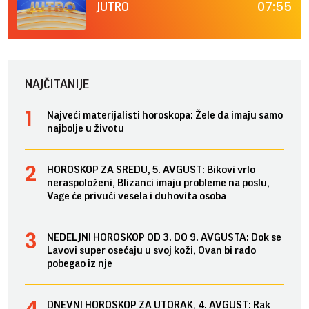
07:55
JUTRO
NAJČITANIJE
Najveći materijalisti horoskopa: Žele da imaju samo
najbolje u životu
HOROSKOP ZA SREDU, 5. AVGUST: Bikovi vrlo
neraspoloženi, Blizanci imaju probleme na poslu,
Vage će privući vesela i duhovita osoba
NEDELJNI HOROSKOP OD 3. DO 9. AVGUSTA: Dok se
Lavovi super osećaju u svoj koži, Ovan bi rado
pobegao iz nje
DNEVNI HOROSKOP ZA UTORAK, 4. AVGUST: Rak