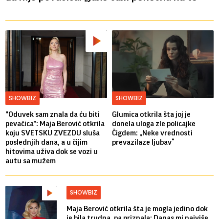
SHOWBIZ
SHOWBIZ
"Oduvek sam znala da ću biti
Glumica otkrila šta joj je
pevačica": Maja Berović otkrila
donela uloga zle policajke
koju SVETSKU ZVEZDU sluša
Čigdem: „Neke vrednosti
poslednjih dana, a u čijim
prevazilaze ljubav“
hitovima uživa dok se vozi u
autu sa mužem
SHOWBIZ
Maja Berović otkrila šta je mogla jedino dok
je bila trudna, pa priznala: Danas mi najviše