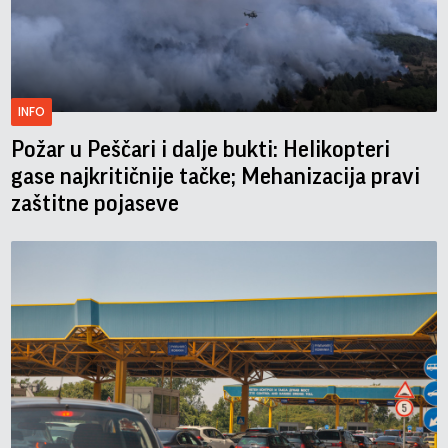
INFO
Požar u Peščari i dalje bukti: Helikopteri
gase najkritičnije tačke; Mehanizacija pravi
zaštitne pojaseve