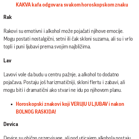
KAKVA kafa odgovara svakom horoskopskom znaku
Rak
Rakovi su emotivni i alkohol može pojačati njihove emocije.
Mogu postati nostalgični, setni ili čak skloni suzama, ali su i vrlo
topli i puni ljubavi prema svojim najbližima. ​
Lav
Lavovi vole da budu u centru pažnje, a alkohol to dodatno
pojačava. Postaju još harizmatičniji, skloni flertu i zabavi, ali
mogu biti i dramatični ako stvari ne idu po njihovom planu. ​
Horoskopski znakovi koji VERUJU U LJUBAV i nakon
BOLNOG RASKIDA!
Devica
Device su obično rezervisane, ali pod uticajem alkohola postaju