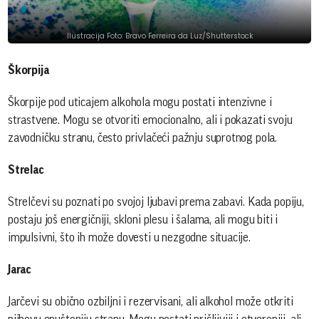
Ilustracija Foto: Bravo Ferreira da Luz/Shutterstock
Škorpija
Škorpije pod uticajem alkohola mogu postati intenzivne i
strastvene. Mogu se otvoriti emocionalno, ali i pokazati svoju
zavodničku stranu, često privlačeći pažnju suprotnog pola. ​
Strelac
Strelčevi su poznati po svojoj ljubavi prema zabavi. Kada popiju,
postaju još energičniji, skloni plesu i šalama, ali mogu biti i
impulsivni, što ih može dovesti u nezgodne situacije.
Jarac
Jarčevi su obično ozbiljni i rezervisani, ali alkohol može otkriti