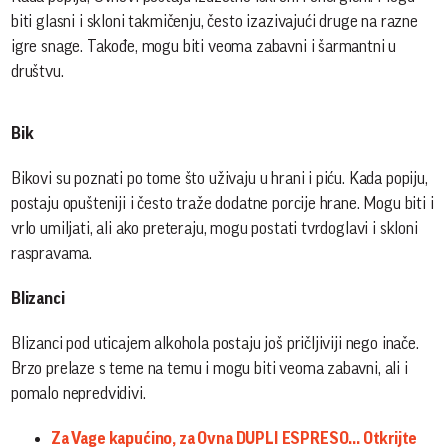
biti glasni i skloni takmičenju, često izazivajući druge na razne
igre snage. Takođe, mogu biti veoma zabavni i šarmantni u
društvu.
Bik
Bikovi su poznati po tome što uživaju u hrani i piću. Kada popiju,
postaju opušteniji i često traže dodatne porcije hrane. Mogu biti i
vrlo umiljati, ali ako preteraju, mogu postati tvrdoglavi i skloni
raspravama. ​
Blizanci
Blizanci pod uticajem alkohola postaju još pričljiviji nego inače.
Brzo prelaze s teme na temu i mogu biti veoma zabavni, ali i
pomalo nepredvidivi. ​
Za Vage kapućino, za Ovna DUPLI ESPRESO... Otkrijte