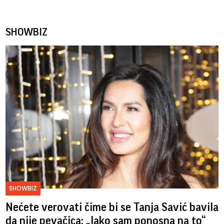
SHOWBIZ
SHOWBIZ
Nećete verovati čime bi se Tanja Savić bavila
da nije pevačica: „Jako sam ponosna na to“