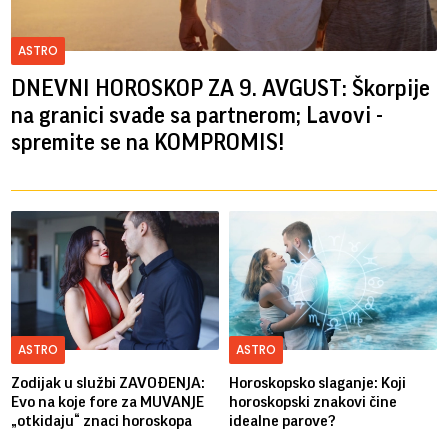
ASTRO
DNEVNI HOROSKOP ZA 9. AVGUST: Škorpije
na granici svađe sa partnerom; Lavovi -
spremite se na KOMPROMIS!
ASTRO
ASTRO
Zodijak u službi ZAVOĐENJA:
Horoskopsko slaganje: Koji
Evo na koje fore za MUVANJE
horoskopski znakovi čine
„otkidaju“ znaci horoskopa
idealne parove?