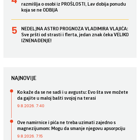
razmišlja o osobi iz PROŠLOSTI, Lav dobija ponudu
koja se ne ODBIJA
NEDELJNA ASTRO PROGNOZA VLADIMIRA VLAJIĆA:
Sve pršti od strasti i flerta, jedan znak čeka VELIKO
IZNENAĐENJE!
NAJNOVIJE
Ko kaže da se ne sadi i u avgustu: Evo šta sve možete
da gajite u maloj bašti svojoj na terasi
9.8.2026. 7:40
Ove namirnice i pića ne treba uzimati zajedno s
magnezijumom: Mogu da smanje njegovu apsorpciju
9.8.2026. 7:15