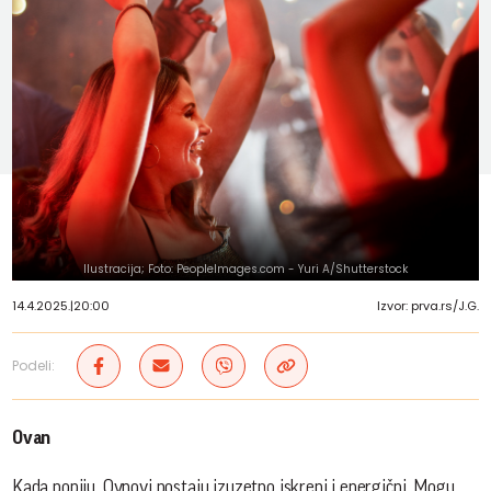
Ilustracija; Foto: PeopleImages.com - Yuri A/Shutterstock
14.4.2025.
|
20:00
Izvor: prva.rs/J.G.
Podeli:
Ovan
Kada popiju, Ovnovi postaju izuzetno iskreni i energični. Mogu