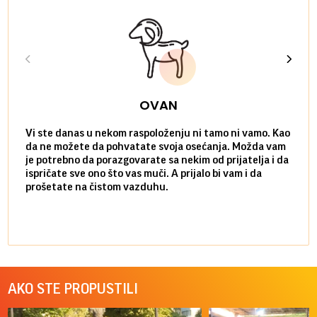
OVAN
Vi ste danas u nekom raspoloženju ni tamo ni vamo. Kao
Danas
da ne možete da pohvatate svoja osećanja. Možda vam
posve
je potrebno da porazgovarate sa nekim od prijatelja i da
susre
ispričate sve ono što vas muči. A prijalo bi vam i da
volel
prošetate na čistom vazduhu.
način
AKO STE PROPUSTILI