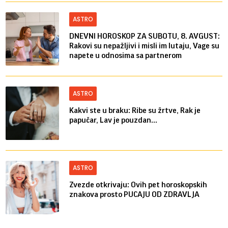
ASTRO
DNEVNI HOROSKOP ZA SUBOTU, 8. AVGUST:
Rakovi su nepažljivi i misli im lutaju, Vage su
napete u odnosima sa partnerom
ASTRO
Kakvi ste u braku: Ribe su žrtve, Rak je
papučar, Lav je pouzdan...
ASTRO
Zvezde otkrivaju: Ovih pet horoskopskih
znakova prosto PUCAJU OD ZDRAVLJA