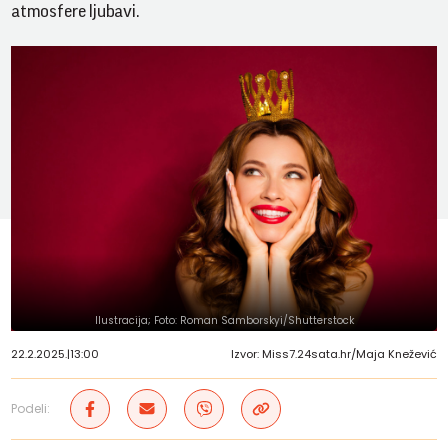
atmosfere ljubavi.
Ilustracija; Foto: Roman Samborskyi/Shutterstock
22.2.2025.
|
13:00
Izvor: Miss7.24sata.hr/Maja Knežević
Podeli: