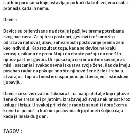
slatkim porukama koje ostavljaju po kući da bi ih voljena osoba
pronašla kada ih nema.
Devica
Device su orijentisane na detalje i pažljive prema potrebama
svog partnera. Za njih su postupci, gestovi i reči ono što
odražava njihovu ljubav, zahvalnost i poštovanje prema ženi
kao individui. Kao rezultat toga, kada se device na kraju
venčaju, nikada ne propuštaju da obrate pažnju na ono što
njihov partner govori. Oni pokazuju iskreno interesovanje za
misli, osećanja i svakodnevna iskustva svoje žene. Kao da imaju
poseban radar da pokupe ono što njihove žene žele i trebaju,
stvarajući toplu atmosferu ispunjenu poštovanjem i istinskom
ljubavlju.
Device će se verovatno fokusirati na manje detalje koji njihove
žene čine srećnim i prijatnim, izražavajući svoju naklonost kroz
usluge i brigu. U svakoj prilici će je rado iznenaditi doručkom u
krevetu, pomoći u kućnim poslovima ili joj doneti šoljicu čaja
kada je imala dug dan.
TAGOVI: