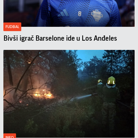
FUDBAL
Bivši igrač Barselone ide u Los Anđeles
INFO