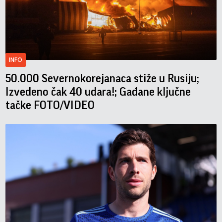
INFO
50.000 Severnokorejanaca stiže u Rusiju;
Izvedeno čak 40 udara!; Gađane ključne
tačke FOTO/VIDEO