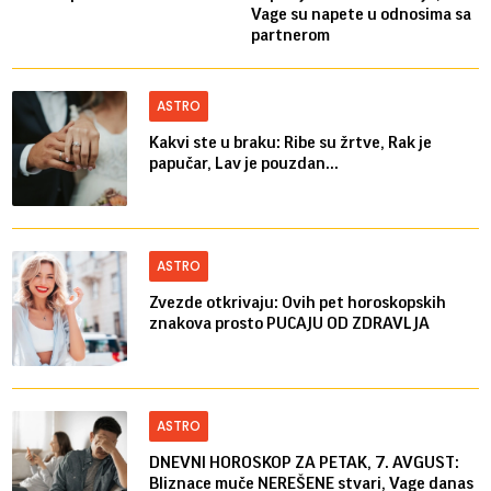
Vage su napete u odnosima sa
partnerom
ASTRO
Kakvi ste u braku: Ribe su žrtve, Rak je
papučar, Lav je pouzdan...
ASTRO
Zvezde otkrivaju: Ovih pet horoskopskih
znakova prosto PUCAJU OD ZDRAVLJA
ASTRO
DNEVNI HOROSKOP ZA PETAK, 7. AVGUST:
Bliznace muče NEREŠENE stvari, Vage danas