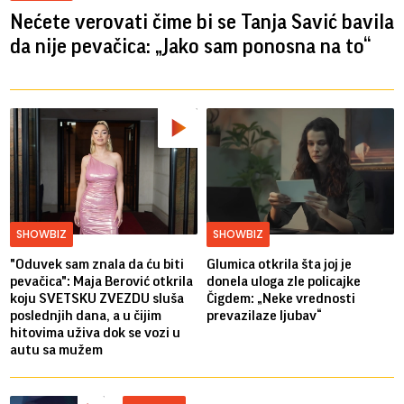
Nećete verovati čime bi se Tanja Savić bavila
da nije pevačica: „Jako sam ponosna na to“
SHOWBIZ
SHOWBIZ
"Oduvek sam znala da ću biti
Glumica otkrila šta joj je
pevačica": Maja Berović otkrila
donela uloga zle policajke
koju SVETSKU ZVEZDU sluša
Čigdem: „Neke vrednosti
poslednjih dana, a u čijim
prevazilaze ljubav“
hitovima uživa dok se vozi u
autu sa mužem