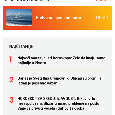
00:47
Budva na pjenu od mora
NAJČITANIJE
Najveći materijalisti horoskopa: Žele da imaju samo
najbolje u životu
Danas je Sveti Ilija Gromovnik: Običaji su brojni, ali
jedan je posebno važan!
HOROSKOP ZA SREDU, 5. AVGUST: Bikovi vrlo
neraspoloženi, Blizanci imaju probleme na poslu,
Vage će privući vesela i duhovita osoba