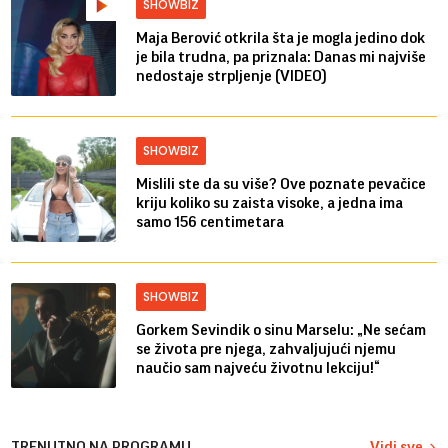
SHOWBIZ
Maja Berović otkrila šta je mogla jedino dok
je bila trudna, pa priznala: Danas mi najviše
nedostaje strpljenje (VIDEO)
SHOWBIZ
Mislili ste da su više? Ove poznate pevačice
kriju koliko su zaista visoke, a jedna ima
samo 156 centimetara
SHOWBIZ
Gorkem Sevindik o sinu Marselu: „Ne sećam
se života pre njega, zahvaljujući njemu
naučio sam najveću životnu lekciju!“
TRENUTNO NA PROGRAMU
Vidi sve