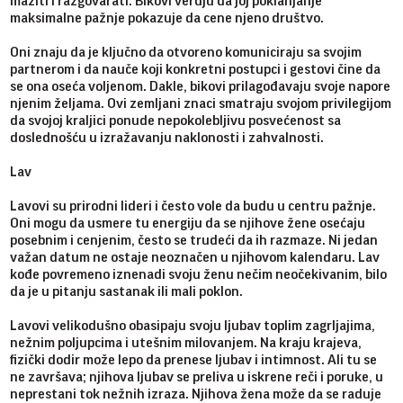
maziti i razgovarati. Bikovi veruju da joj poklanjanje
maksimalne pažnje pokazuje da cene njeno društvo.
Oni znaju da je ključno da otvoreno komuniciraju sa svojim
partnerom i da nauče koji konkretni postupci i gestovi čine da
se ona oseća voljenom. Dakle, bikovi prilagođavaju svoje napore
njenim željama. Ovi zemljani znaci smatraju svojom privilegijom
da svojoj kraljici ponude nepokolebljivu posvećenost sa
doslednošću u izražavanju naklonosti i zahvalnosti.
Lav
Lavovi su prirodni lideri i često vole da budu u centru pažnje.
Oni mogu da usmere tu energiju da se njihove žene osećaju
posebnim i cenjenim, često se trudeći da ih razmaze. Ni jedan
važan datum ne ostaje neoznačen u njihovom kalendaru. Lav
kođe povremeno iznenadi svoju ženu nečim neočekivanim, bilo
da je u pitanju sastanak ili mali poklon.
Lavovi velikodušno obasipaju svoju ljubav toplim zagrljajima,
nežnim poljupcima i utešnim milovanjem. Na kraju krajeva,
fizički dodir može lepo da prenese ljubav i intimnost. Ali tu se
ne završava; njihova ljubav se preliva u iskrene reči i poruke, u
neprestani tok nežnih izraza. Njihova žena može da se raduje