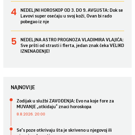
NEDELJNI HOROSKOP OD 3. DO 9. AVGUSTA: Dok se
Lavovi super osećaju u svoj koži, Ovan bi rado
pobegao iz nje
NEDELJNA ASTRO PROGNOZA VLADIMIRA VLAJIĆA:
Sve pršti od strasti i flerta, jedan znak čeka VELIKO
IZNENAĐENJE!
NAJNOVIJE
Zodijak u službi ZAVOĐENJA: Evo na koje fore za
MUVANJE „otkidaju“ znaci horoskopa
8.8.2026. 20:00
Se*s poze otkrivaju šta je skriveno u njegovoj ili