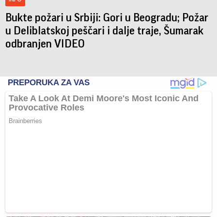
Bukte požari u Srbiji: Gori u Beogradu; Požar
u Deliblatskoj peščari i dalje traje, Šumarak
odbranjen VIDEO