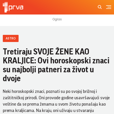
ASTRO
Tretiraju SVOJE ŽENE KAO
KRALJICE: Ovi horoskopski znaci
su najbolji patneri za život u
dvoje
Neki horoskopski znaci, poznati su po svojoj brižnoj i
zaštitničkoj prirodi. Oni provode godine usavršavajući svoje
veštine da se prema ženama u svom životu ponašaju kao
prema kraljicama. Na kraju, oni uživaju u stvaranju