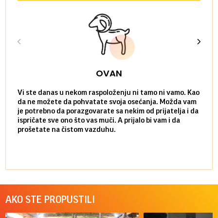
OVAN
Vi ste danas u nekom raspoloženju ni tamo ni vamo. Kao
Danas
da ne možete da pohvatate svoja osećanja. Možda vam
posve
je potrebno da porazgovarate sa nekim od prijatelja i da
susre
ispričate sve ono što vas muči. A prijalo bi vam i da
volel
prošetate na čistom vazduhu.
način
AKO STE PROPUSTILI