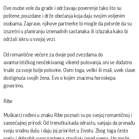
Ove osobe vole da grade i održavaju poverenje tako što su
poštene, pouzdane i drže obećanja koja daju svojim voljenim
osobama. Zapravo, njihove partnerke bi mogle da potvrde da su
izuzetni u planiranju iznenadnih sastanaka ili izlazaka kako bi
održali iskru u svojoj vezi.
Od romantične večere za dvoje pod zvezdama do
avanturističkog neočekivanog vikend-putovanja, oni se dodatno
trude za svoje bolje polovine. Osim toga, veliki ili mali, uvek slave
dostignuća svojih žena. Evo o kojim znacima horoskopa
govorimo.
Ribe
Muškarci rođeni u znaku Ribe poznati su po svojoj romantičnoj i
saosećajnoj prirodi. Od trenutka kada odrastu, sanjaju da pronađu
svoju srodnu dušu i daju joj prioritet u životu. Zbog toga često
sreću i dobrobit svog partnera stavljaju iznad svega, što može