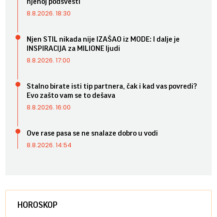
njenoj podsvesti
8.8.2026. 18:30
Njen STIL nikada nije IZAŠAO iz MODE: I dalje je
INSPIRACIJA za MILIONE ljudi
8.8.2026. 17:00
Stalno birate isti tip partnera, čak i kad vas povredi?
Evo zašto vam se to dešava
8.8.2026. 16:00
Ove rase pasa se ne snalaze dobro u vodi
8.8.2026. 14:54
HOROSKOP