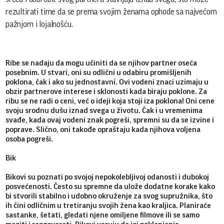
rezultirati time da se prema svojim ženama ophode sa najvećom
pažnjom i lojalnošću.
Ribe se nadaju da mogu učiniti da se njihov partner oseća
posebnim. U stvari, oni su odlični u odabiru promišljenih
poklona, čak i ako su jednostavni. Ovi vodeni znaci uzimaju u
obzir partnerove interese i sklonosti kada biraju poklone. Za
ribu se ne radi o ceni, već o ideji koja stoji iza poklona! Oni cene
svoju srodnu dušu iznad svega u životu. Čak i u vremenima
svađe, kada ovaj vodeni znak pogreši, spremni su da se izvine i
poprave. Slično, oni takođe opraštaju kada njihova voljena
osoba pogreši.
Bik
Bikovi su poznati po svojoj nepokolebljivoj odanosti i dubokoj
posvećenosti. Često su spremne da ulože dodatne korake kako
bi stvorili stabilno i udobno okruženje za svog supružnika, što
ih čini odličnim u tretiranju svojih žena kao kraljica. Planiraće
sastanke, šetati, gledati njene omiljene filmove ili se samo