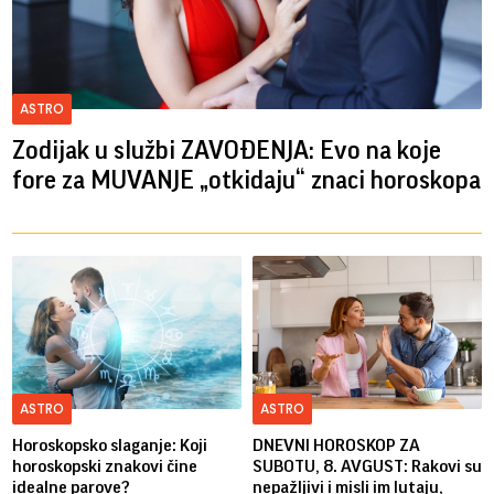
ASTRO
Zodijak u službi ZAVOĐENJA: Evo na koje
fore za MUVANJE „otkidaju“ znaci horoskopa
ASTRO
ASTRO
Horoskopsko slaganje: Koji
DNEVNI HOROSKOP ZA
horoskopski znakovi čine
SUBOTU, 8. AVGUST: Rakovi su
idealne parove?
nepažljivi i misli im lutaju,