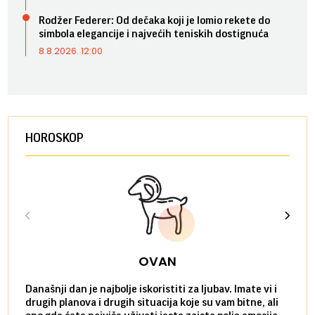
Rodžer Federer: Od dečaka koji je lomio rekete do
simbola elegancije i najvećih teniskih dostignuća
8.8.2026. 12:00
HOROSKOP
OVAN
Današnji dan je najbolje iskoristiti za ljubav. Imate vi i
Ako v
drugih planova i drugih situacija koje su vam bitne, ali
do ma