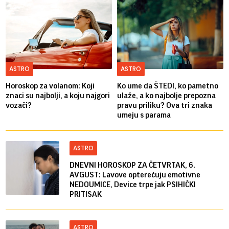
ASTRO
ASTRO
Horoskop za volanom: Koji
Ko ume da ŠTEDI, ko pametno
znaci su najbolji, a koju najgori
ulaže, a ko najbolje prepozna
vozači?
pravu priliku? Ova tri znaka
umeju s parama
ASTRO
DNEVNI HOROSKOP ZA ČETVRTAK, 6.
AVGUST: Lavove opterećuju emotivne
NEDOUMICE, Device trpe jak PSIHIČKI
PRITISAK
ASTRO