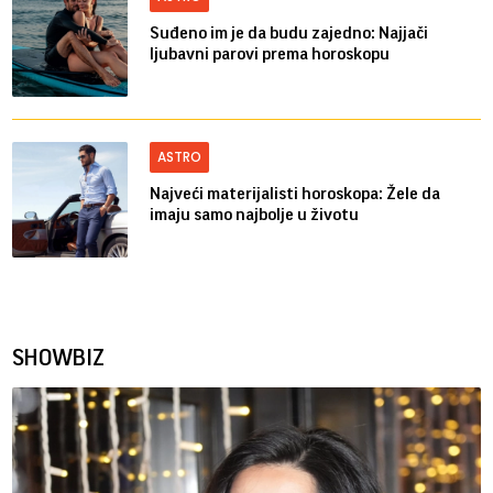
Suđeno im je da budu zajedno: Najjači
ljubavni parovi prema horoskopu
ASTRO
Najveći materijalisti horoskopa: Žele da
imaju samo najbolje u životu
SHOWBIZ