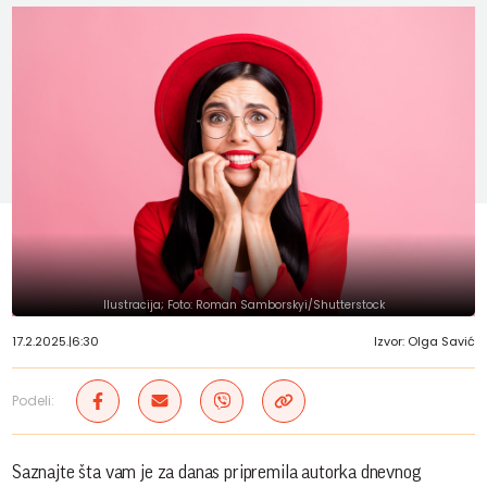
Ilustracija; Foto: Roman Samborskyi/Shutterstock
17.2.2025.
|
6:30
Izvor: Olga Savić
Podeli:
Saznajte šta vam je za danas pripremila autorka dnevnog