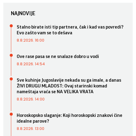
NAJNOVIJE
Stalno birate isti tip partnera, čak i kad vas povredi?
Evo zašto vam se to dešava
8.8.2026. 16:00
Ove rase pasa se ne snalaze dobro u vodi
8.8.2026. 14:54
Sve kuhinje Jugoslavije nekada su ga imale, a danas
ŽIVI DRUGU MLADOST: Ovaj starinski komad
nameštaja vraća se NA VELIKA VRATA
8.8.2026. 14:00
Horoskopsko slaganje: Koji horoskopski znakovi čine
idealne parove?
8.8.2026. 13:00