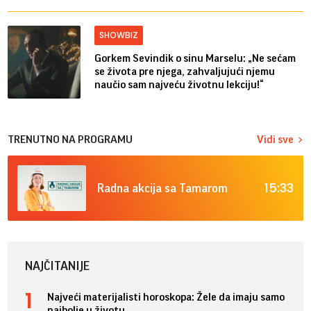
SHOWBIZ
Gorkem Sevindik o sinu Marselu: „Ne sećam
se života pre njega, zahvaljujući njemu
naučio sam najveću životnu lekciju!“
TRENUTNO NA PROGRAMU
Vidi sve
15:33
Radna akcija sa Tamarom
NAJČITANIJE
Najveći materijalisti horoskopa: Žele da imaju samo
najbolje u životu