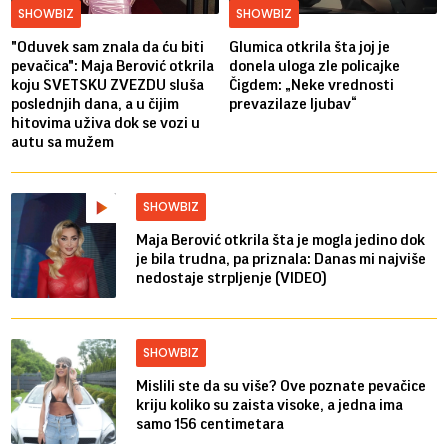
SHOWBIZ
SHOWBIZ
"Oduvek sam znala da ću biti
Glumica otkrila šta joj je
pevačica": Maja Berović otkrila
donela uloga zle policajke
koju SVETSKU ZVEZDU sluša
Čigdem: „Neke vrednosti
poslednjih dana, a u čijim
prevazilaze ljubav“
hitovima uživa dok se vozi u
autu sa mužem
SHOWBIZ
Maja Berović otkrila šta je mogla jedino dok
je bila trudna, pa priznala: Danas mi najviše
nedostaje strpljenje (VIDEO)
SHOWBIZ
Mislili ste da su više? Ove poznate pevačice
kriju koliko su zaista visoke, a jedna ima
samo 156 centimetara