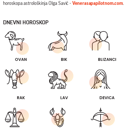
horoskopa astrološkinja Olga Savić -
Venerasapapilotnom.com
.
DNEVNI HOROSKOP
OVAN
BIK
BLIZANCI
RAK
LAV
DEVICA