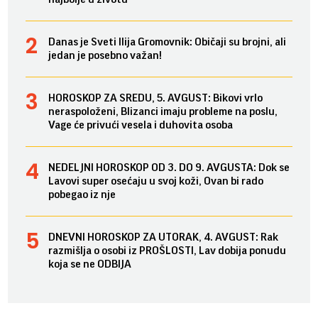
Danas je Sveti Ilija Gromovnik: Običaji su brojni, ali
jedan je posebno važan!
HOROSKOP ZA SREDU, 5. AVGUST: Bikovi vrlo
neraspoloženi, Blizanci imaju probleme na poslu,
Vage će privući vesela i duhovita osoba
NEDELJNI HOROSKOP OD 3. DO 9. AVGUSTA: Dok se
Lavovi super osećaju u svoj koži, Ovan bi rado
pobegao iz nje
DNEVNI HOROSKOP ZA UTORAK, 4. AVGUST: Rak
razmišlja o osobi iz PROŠLOSTI, Lav dobija ponudu
koja se ne ODBIJA