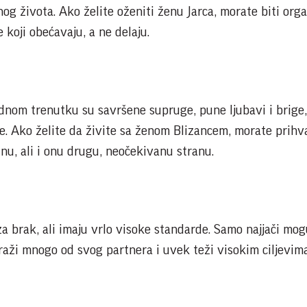
og života. Ako želite oženiti ženu Jarca, morate biti org
e koji obećavaju, a ne delaju.
ednom trenutku su savršene supruge, pune ljubavi i brige,
 Ako želite da živite sa ženom Blizancem, morate prihva
žnu, ali i onu drugu, neočekivanu stranu.
za brak, ali imaju vrlo visoke standarde. Samo najjači mo
 traži mnogo od svog partnera i uvek teži visokim ciljevima