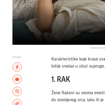
Ilustracij
Podeli:
Karakteristike koje krase sva
lošije snašao u ulozi supruge.
1. RAK
Žene Rakovi su veoma emotivn
do slomljenog srca. Iako ih je