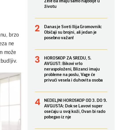
Žele da imaju samo najbolje u
životu
Danas je Sveti Ilija Gromovnik:
Običaji su brojni, ali jedan je
inu, brzo
posebno važan!
veza ne
 im može
HOROSKOP ZA SREDU, 5.
budljiv.
AVGUST: Bikovi vrlo
neraspoloženi, Blizanci imaju
probleme na poslu, Vage će
privući vesela i duhovita osoba
NEDELJNI HOROSKOP OD 3. DO 9.
AVGUSTA: Dok se Lavovi super
osećaju u svoj koži, Ovan bi rado
pobegao iz nje