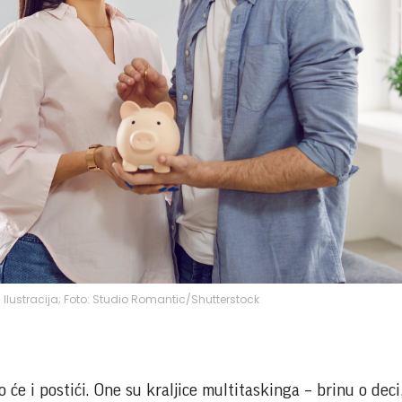
Ilustracija; Foto: Studio Romantic/Shutterstock
će i postići. One su kraljice multitaskinga – brinu o deci,