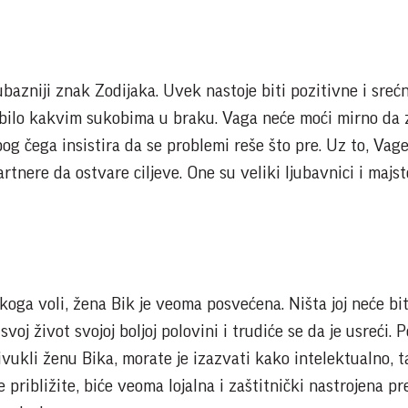
bazniji znak Zodijaka. Uvek nastoje biti pozitivne i srećne
 bilo kakvim sukobima u braku. Vaga neće moći mirno da 
og čega insistira da se problemi reše što pre. Uz to, Vag
partnere da ostvare ciljeve. One su veliki ljubavnici i majst
ga voli, žena Bik je veoma posvećena. Ništa joj neće bit
voj život svojoj boljoj polovini i trudiće se da je usreći. 
rivukli ženu Bika, morate je izazvati kako intelektualno, t
 se približite, biće veoma lojalna i zaštitnički nastrojena p