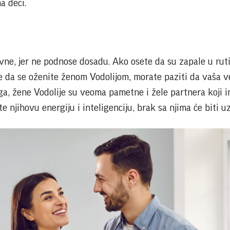
a deci.
vne, jer ne podnose dosadu. Ako osete da su zapale u rut
te da se oženite ženom Vodolijom, morate paziti da vaša 
 toga, žene Vodolije su veoma pametne i žele partnera koji
e njihovu energiju i inteligenciju, brak sa njima će biti uz