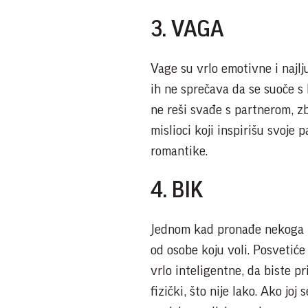
3. VAGA
Vage su vrlo emotivne i najlju
ih ne sprečava da se suoče s
ne reši svađe s partnerom, zb
mislioci koji inspirišu svoje 
romantike.
4. BIK
Jednom kad pronađe nekoga ko
od osobe koju voli. Posvetiće s
vrlo inteligentne, da biste p
fizički, što nije lako. Ako joj