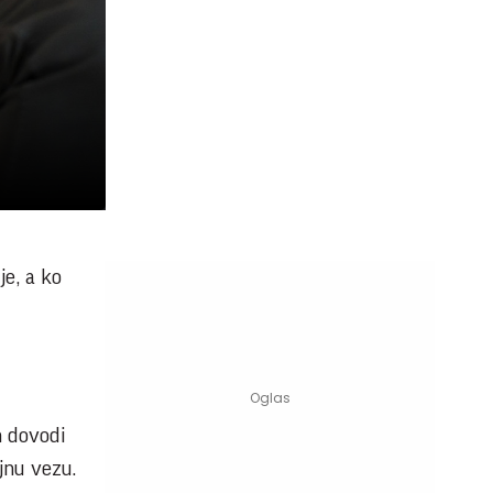
je, a ko
h dovodi
ajnu vezu.