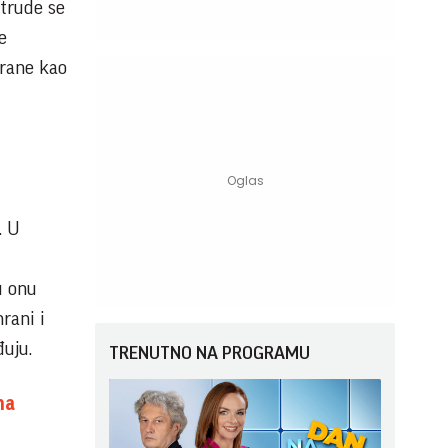
 trude se
e
irane kao
. U
u onu
rani i
đuju.
TRENUTNO NA PROGRAMU
na