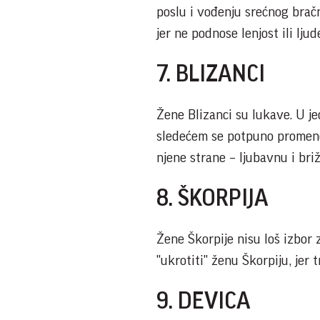
poslu i vođenju srećnog bračn
jer ne podnose lenjost ili ljud
7. BLIZANCI
Žene Blizanci su lukave. U j
sledećem se potpuno promene.
njene strane – ljubavnu i bri
8. ŠKORPIJA
Žene Škorpije nisu loš izbor 
"ukrotiti" ženu Škorpiju, jer
9. DEVICA