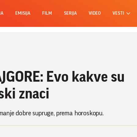
MA
EMISIJA
FILM
SERIJA
VIDEO
VESTI
JGORE: Evo kakve su
ki znaci
ajmanje dobre supruge, prema horoskopu.