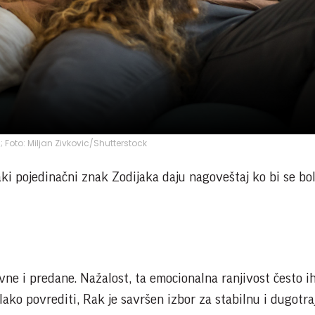
a; Foto: Miljan Zivkovic/Shutterstock
ki pojedinačni znak Zodijaka daju nagoveštaj ko bi se bol
e i predane. Nažalost, ta emocionalna ranjivost često i
 lako povrediti, Rak je savršen izbor za stabilnu i dugotr