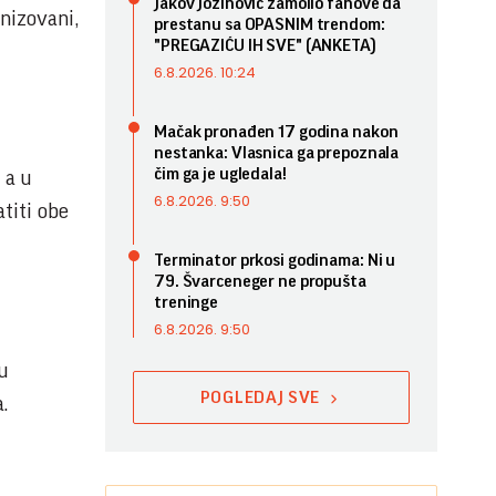
Jakov Jozinović zamolio fanove da
anizovani,
prestanu sa OPASNIM trendom:
"PREGAZIĆU IH SVE" (ANKETA)
6.8.2026. 10:24
Mačak pronađen 17 godina nakon
nestanka: Vlasnica ga prepoznala
čim ga je ugledala!
 a u
6.8.2026. 9:50
titi obe
Terminator prkosi godinama: Ni u
79. Švarceneger ne propušta
treninge
6.8.2026. 9:50
gu
POGLEDAJ SVE
.