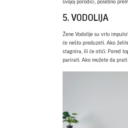
svojoj porodici, posebno prem
5. VODOLIJA
Žene Vodolije su vrlo impulsi
će nešto preduzeti. Ako želi
stagnira, ili će otići. Pored
parirati. Ako možete da pratit