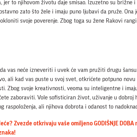
a, jer to njihovom životu daje smisao. Izuzetno su brižne i
ostavno zato što žele i imaju puno ljubavi da pruže. Ona j
okloniti svoje poverenje. Zbog toga su žene Rakovi rang
a vas neće izneveriti i uvek će vam pružiti drugu šansu
vo, ali kad vas puste u svoj svet, otkrićete potpuno novu
sti. Zbog svoje kreativnosti, veoma su inteligentne i imaj
te zaboraviti. Vole sofisticiran život, uživanje u dobroj h
g raspoloženja, ali njihova dobrota i odanost to nadokna
proleće? Zvezde otkrivaju vaše omiljeno GODIŠNJE DOBA 
znaka!