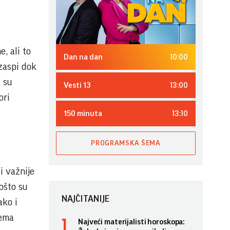
, ali to
10:00
Dan na dan
zaspi dok
e su
13:00
Vesti 13
ori
13:10
150 minuta
PROGRAMSKA ŠEMA
i važnije
Pošto su
NAJČITANIJE
ako i
rema
Najveći materijalisti horoskopa: