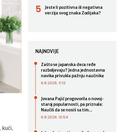
Jeste li pozitivna ili negativna
verzija svog znaka Zodijaka?
NAJNOVIJE
Zašto se japanska deca ređe
razboljevaju? Jedna jednostavna
navika privukla pažnju naučnika
6.8.2026. 11:13
Jovana Pajić progovorila o novoj-
staroj popularnosti, pa priznala:
Naučiš da se nosiš sa tim...
6.8.2026. 10:54
 kući,