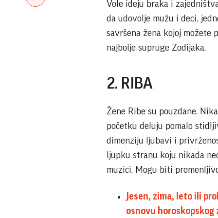
Vole ideju braka i zajedništv
da udovolje mužu i deci, jedn
savršena žena kojoj možete p
najbolje supruge Zodijaka.
2. RIBA
Žene Ribe su pouzdane. Nikad
početku deluju pomalo stidlji
dimenziju ljubavi i privrženo
ljupku stranu koju nikada neće
muzici. Mogu biti promenljivo
Jesen, zima, leto ili 
osnovu horoskopskog 