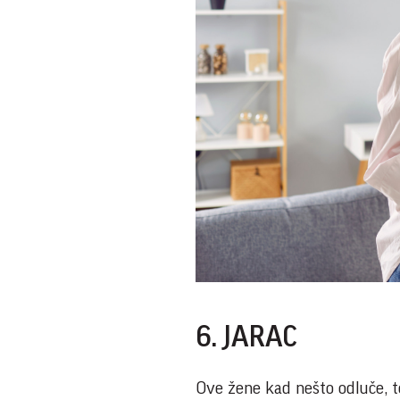
6. JARAC
Ove žene kad nešto odluče, to 