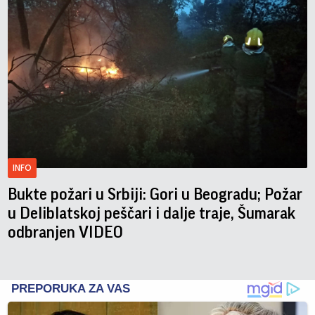
INFO
Bukte požari u Srbiji: Gori u Beogradu; Požar
u Deliblatskoj peščari i dalje traje, Šumarak
odbranjen VIDEO