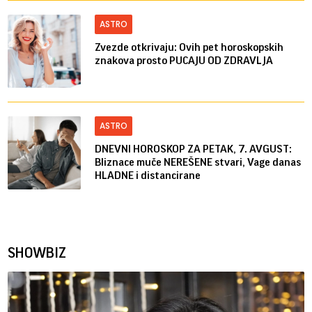
ASTRO
Zvezde otkrivaju: Ovih pet horoskopskih
znakova prosto PUCAJU OD ZDRAVLJA
ASTRO
DNEVNI HOROSKOP ZA PETAK, 7. AVGUST:
Bliznace muče NEREŠENE stvari, Vage danas
HLADNE i distancirane
SHOWBIZ