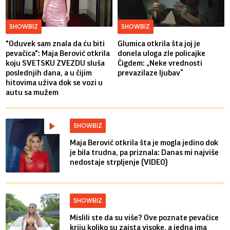
SHOWBIZ
SHOWBIZ
"Oduvek sam znala da ću biti
Glumica otkrila šta joj je
pevačica": Maja Berović otkrila
donela uloga zle policajke
koju SVETSKU ZVEZDU sluša
Čigdem: „Neke vrednosti
poslednjih dana, a u čijim
prevazilaze ljubav“
hitovima uživa dok se vozi u
autu sa mužem
SHOWBIZ
Maja Berović otkrila šta je mogla jedino dok
je bila trudna, pa priznala: Danas mi najviše
nedostaje strpljenje (VIDEO)
SHOWBIZ
Mislili ste da su više? Ove poznate pevačice
kriju koliko su zaista visoke, a jedna ima