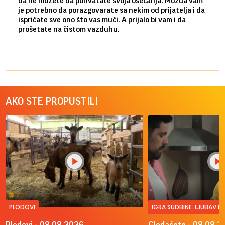
da ne možete da pohvatate svoja osećanja. Možda vam
posve
je potrebno da porazgovarate sa nekim od prijatelja i da
susre
ispričate sve ono što vas muči. A prijalo bi vam i da
volel
prošetate na čistom vazduhu.
način
AKO STE PROPUSTILI
PLODOVI
IGRA SUDBINE: LJUBAV 
Plodovi - 08.08.2026.
Gledaćete - 08.08.2