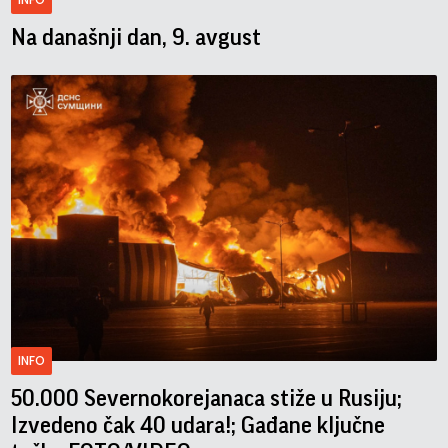
Na današnji dan, 9. avgust
INFO
50.000 Severnokorejanaca stiže u Rusiju;
Izvedeno čak 40 udara!; Gađane ključne