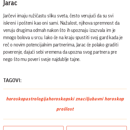
Jarac
Jarčevi imaju ružičastu sliku sveta, često verujući da su svi
iskreni i pošteni kao oni sami. Nažalost, njihova spremnost da
veruju drugima odmah nakon što ih upoznaju izazvala im je
mnogo bolova u srcu. Iako će na kraju spustiti svoj gard kada je
reč o novim potencijalnim partnerima, Jarac će polako graditi
poverenje, dajući sebi vremena da upozna svog partnera pre
nego što mu poveri svoje najdublje tajne.
TAGOVI:
horoskop
astrologija
horoskopski znaci
ljubavni horoskop
prošlost