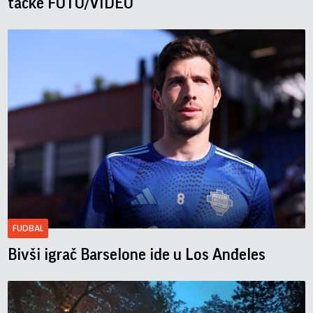
tačke FOTO/VIDEO
FUDBAL
Bivši igrač Barselone ide u Los Anđeles