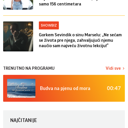
samo 156 centimetara
SHOWBIZ
Gorkem Sevindik o sinu Marselu: „Ne sećam
se života pre njega, zahvaljujući njemu
naučio sam najveću životnu lekciju!“
TRENUTNO NA PROGRAMU
Vidi sve
00:47
Budva na pjenu od mora
NAJČITANIJE