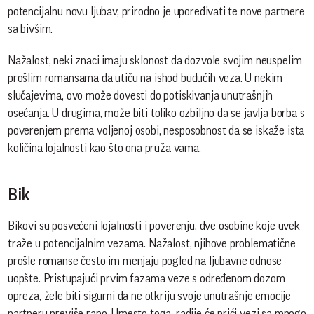
potencijalnu novu ljubav, prirodno je upoređivati te nove partnere
sa bivšim.
Nažalost, neki znaci imaju sklonost da dozvole svojim neuspelim
prošlim romansama da utiču na ishod budućih veza. U nekim
slučajevima, ovo može dovesti do potiskivanja unutrašnjih
osećanja. U drugima, može biti toliko ozbiljno da se javlja borba s
poverenjem prema voljenoj osobi, nesposobnost da se iskaže ista
količina lojalnosti kao što ona pruža vama.
Bik
Bikovi su posvećeni lojalnosti i poverenju, dve osobine koje uvek
traže u potencijalnim vezama. Nažalost, njihove problematične
prošle romanse često im menjaju pogled na ljubavne odnose
uopšte. Pristupajući prvim fazama veze s određenom dozom
opreza, žele biti sigurni da ne otkriju svoje unutrašnje emocije
partneru previše rano. Umesto toga, radije će prići vezi sa mnogo