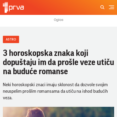
ASTRO
3 horoskopska znaka koji
dopuštaju im da prošle veze utiču
na buduće romanse
Neki horoskopski znaci imaju sklonost da dozvole svojim
neuspelim prošlim romansama da utiču na ishod budućih
veza.