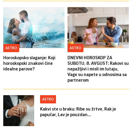
ASTRO
ASTRO
Horoskopsko slaganje: Koji
DNEVNI HOROSKOP ZA
horoskopski znakovi čine
SUBOTU, 8. AVGUST: Rakovi su
idealne parove?
nepažljivi i misli im lutaju,
Vage su napete u odnosima sa
partnerom
ASTRO
Kakvi ste u braku: Ribe su žrtve, Rak je
papučar, Lav je pouzdan...