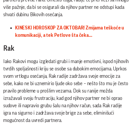
više pažnje, da bi se osigurali da njihov partner ne odstupi kada
shvati dubinu Bikovih osećanja.
KINESKI HOROSKOP ZA OKTOBAR! Zmijama teškoće u
komunikaciji, a tek Petlove šta čeka...
Rak
Iako Rakovi mogu izgledati grubi i manje emotivni, ispod njihovih
tvrdih spoljašnosti kriju se osobe sa dubokim emocijama. Uprkos
svom vrtlogu osećanja, Rak radije zadržava svoje emocije za
sebe, kako ne bi uznemirio ljude oko sebe – nešto što mu je često
pravilo probleme u prošlim vezama. Dok su ranije možda
izražavali svoju frustraciju, kad god njihov partner ne bi oprao
sudove ili napravio grubu šalu na njihov račun, sada Rak radije
igra na sigurno i zadržava svoje brige za sebe, eliminišući
mogućnost da uvredi partnera.