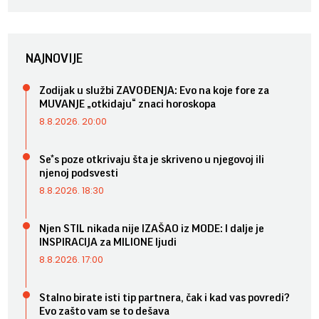
NAJNOVIJE
Zodijak u službi ZAVOĐENJA: Evo na koje fore za
MUVANJE „otkidaju“ znaci horoskopa
8.8.2026. 20:00
Se*s poze otkrivaju šta je skriveno u njegovoj ili
njenoj podsvesti
8.8.2026. 18:30
Njen STIL nikada nije IZAŠAO iz MODE: I dalje je
INSPIRACIJA za MILIONE ljudi
8.8.2026. 17:00
Stalno birate isti tip partnera, čak i kad vas povredi?
Evo zašto vam se to dešava