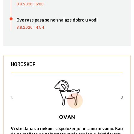
8.8.2026. 16:00
Ove rase pasa se ne snalaze dobro u vodi
8.8.2026. 14:54
HOROSKOP
OVAN
Vi ste danas u nekom raspoloženju ni tamo ni vamo. Kao
Danas