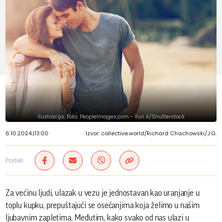
Ilustracija; Foto: PeopleImages.com - Yuri A/Shutterstock
6.10.2024.
|
13:00
Izvor: collective.world/Richard Chachowski/J.G.
Podeli:
Za većinu ljudi, ulazak u vezu je jednostavan kao uranjanje u
toplu kupku, prepuštajući se osećanjima koja želimo u našim
ljubavnim zapletima. Međutim, kako svako od nas ulazi u