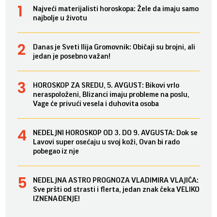
Najveći materijalisti horoskopa: Žele da imaju samo
najbolje u životu
Danas je Sveti Ilija Gromovnik: Običaji su brojni, ali
jedan je posebno važan!
HOROSKOP ZA SREDU, 5. AVGUST: Bikovi vrlo
neraspoloženi, Blizanci imaju probleme na poslu,
Vage će privući vesela i duhovita osoba
NEDELJNI HOROSKOP OD 3. DO 9. AVGUSTA: Dok se
Lavovi super osećaju u svoj koži, Ovan bi rado
pobegao iz nje
NEDELJNA ASTRO PROGNOZA VLADIMIRA VLAJIĆA:
Sve pršti od strasti i flerta, jedan znak čeka VELIKO
IZNENAĐENJE!