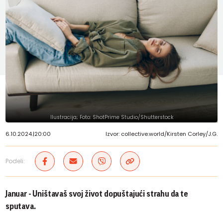
Ilustracija; Foto: ShotPrime Studio/Shutterstock
6.10.2024.
|
20:00
Izvor: collective.world/Kirsten Corley/J.G.
Podeli:
Januar - Uništavaš svoj život dopuštajući strahu da te
sputava.