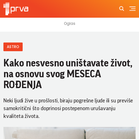
ASTRO
Kako nesvesno uništavate život,
na osnovu svog MESECA
ROĐENJA
Neki ljudi žive u prošlosti, biraju pogrešne ljude ili su previše
samokritični što doprinosi postepenom urušavanju
kvaliteta života.