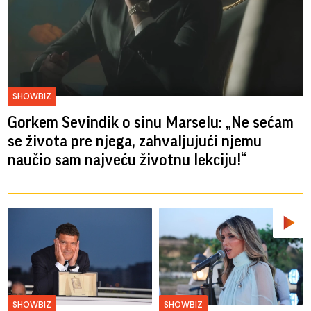
SHOWBIZ
Gorkem Sevindik o sinu Marselu: „Ne sećam
se života pre njega, zahvaljujući njemu
naučio sam najveću životnu lekciju!“
SHOWBIZ
SHOWBIZ