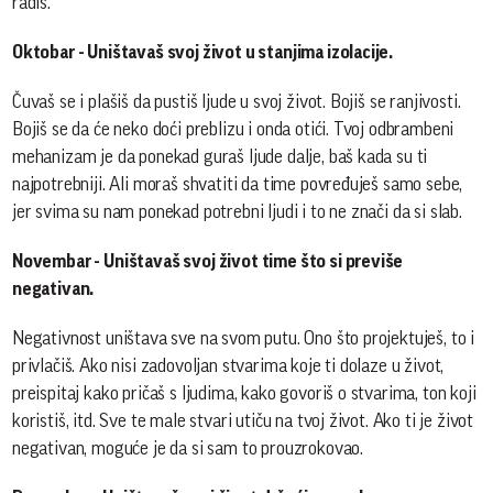
radiš.
Oktobar - Uništavaš svoj život u stanjima izolacije.
Čuvaš se i plašiš da pustiš ljude u svoj život. Bojiš se ranjivosti.
Bojiš se da će neko doći preblizu i onda otići. Tvoj odbrambeni
mehanizam je da ponekad guraš ljude dalje, baš kada su ti
najpotrebniji. Ali moraš shvatiti da time povređuješ samo sebe,
jer svima su nam ponekad potrebni ljudi i to ne znači da si slab.
Novembar - Uništavaš svoj život time što si previše
negativan.
Negativnost uništava sve na svom putu. Ono što projektuješ, to i
privlačiš. Ako nisi zadovoljan stvarima koje ti dolaze u život,
preispitaj kako pričaš s ljudima, kako govoriš o stvarima, ton koji
koristiš, itd. Sve te male stvari utiču na tvoj život. Ako ti je život
negativan, moguće je da si sam to prouzrokovao.