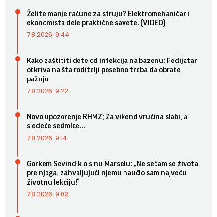
Želite manje račune za struju? Elektromehaničar i
ekonomista dele praktične savete. (VIDEO)
7.8.2026. 9:44
Kako zaštititi dete od infekcija na bazenu: Pedijatar
otkriva na šta roditelji posebno treba da obrate
pažnju
7.8.2026. 9:22
Novo upozorenje RHMZ; Za vikend vrućina slabi, a
sledeće sedmice...
7.8.2026. 9:14
Gorkem Sevindik o sinu Marselu: „Ne sećam se života
pre njega, zahvaljujući njemu naučio sam najveću
životnu lekciju!“
7.8.2026. 9:02