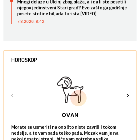
Mnogi dolaze u Ulcinj zbog plaža, ali da li ste posetili
njegov jedinstveni Stari grad? Evo zašto ga godišnje
posete stotine hiljada turista (VIDEO)
7.8.2026. 8:42
HOROSKOP
OVAN
Morate se usmeriti na ono što niste završili tokom
Sve n
nedelje, a to vam sada teško pada. Mozak vam je na
potpu
nekoj desetoj strani i biće vam potrebna velika
stvar