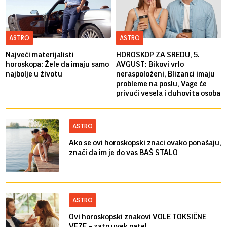
ASTRO
ASTRO
Najveći materijalisti
HOROSKOP ZA SREDU, 5.
horoskopa: Žele da imaju samo
AVGUST: Bikovi vrlo
najbolje u životu
neraspoloženi, Blizanci imaju
probleme na poslu, Vage će
privući vesela i duhovita osoba
ASTRO
Ako se ovi horoskopski znaci ovako ponašaju,
znači da im je do vas BAŠ STALO
ASTRO
Ovi horoskopski znakovi VOLE TOKSIČNE
VEZE – zato uvek pate!