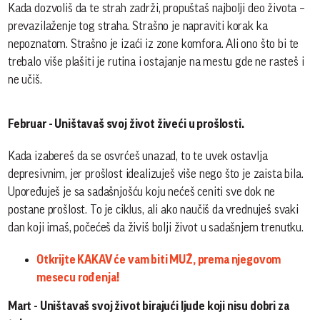
Kada dozvoliš da te strah zadrži, propuštaš najbolji deo života –
prevazilaženje tog straha. Strašno je napraviti korak ka
nepoznatom. Strašno je izaći iz zone komfora. Ali ono što bi te
trebalo više plašiti je rutina i ostajanje na mestu gde ne rasteš i
ne učiš.
Februar - Uništavaš svoj život živeći u prošlosti.
Kada izabereš da se osvrćeš unazad, to te uvek ostavlja
depresivnim, jer prošlost idealizuješ više nego što je zaista bila.
Upoređuješ je sa sadašnjošću koju nećeš ceniti sve dok ne
postane prošlost. To je ciklus, ali ako naučiš da vrednuješ svaki
dan koji imaš, počećeš da živiš bolji život u sadašnjem trenutku.
Otkrijte KAKAV će vam biti MUŽ, prema njegovom
mesecu rođenja!
Mart - Uništavaš svoj život birajući ljude koji nisu dobri za