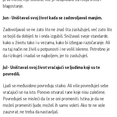
blagostanje.
Jun - Uništavaš svoj život kada se zadovoljavaš manjim.
Zadovoljavaš se ne zato što ne znaš šta zaslužuješ, već zato što
se bojiš da dobiješ to i onda izgubiš. Snižavaš svoje standarde,
kako u životu tako i u vezama, kako bi izbegao razočaranje. Ali
na taj način ne živiš u potpunosti i ne voliš iskreno. Potrebno je
da rizikuješ i nadaš se najboljem, jer to zaslužuješ.
Jul - Uništavaš svoj život vraćajući se ljudima koji su te
povredili.
Ljudi se međusobno povređuju stalno. Ali više povređuješ sebe
vraćajući se na isto. Ponovo otvaraš rane koje nisu zalečene.
Povređuješ se misleći da će se oni promeniti. Istina je da ne
možeš promeniti ljude, možeš ih samo voleti. Ako te ne vole
zauzvrat, ne treba da nastavljaš.