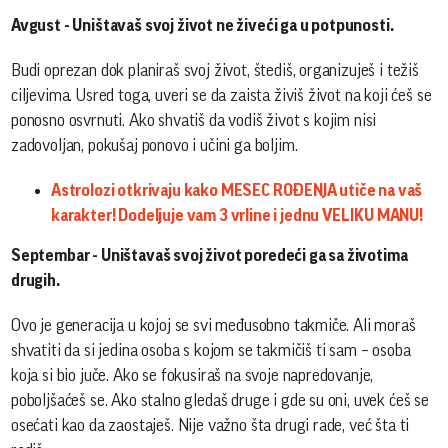
Avgust - Uništavaš svoj život ne živeći ga u potpunosti.
Budi oprezan dok planiraš svoj život, štediš, organizuješ i težiš
ciljevima. Usred toga, uveri se da zaista živiš život na koji ćeš se
ponosno osvrnuti. Ako shvatiš da vodiš život s kojim nisi
zadovoljan, pokušaj ponovo i učini ga boljim.
Astrolozi otkrivaju kako MESEC ROĐENJA utiče na vaš
karakter! Dodeljuje vam 3 vrline i jednu VELIKU MANU!
Septembar - Uništavaš svoj život poredeći ga sa životima
drugih.
Ovo je generacija u kojoj se svi međusobno takmiče. Ali moraš
shvatiti da si jedina osoba s kojom se takmičiš ti sam – osoba
koja si bio juče. Ako se fokusiraš na svoje napredovanje,
poboljšaćeš se. Ako stalno gledaš druge i gde su oni, uvek ćeš se
osećati kao da zaostaješ. Nije važno šta drugi rade, već šta ti