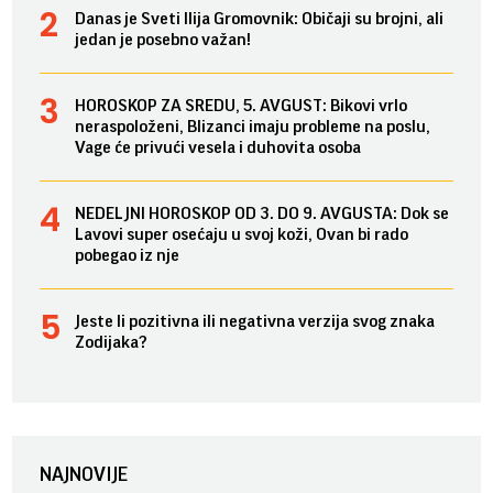
Danas je Sveti Ilija Gromovnik: Običaji su brojni, ali
jedan je posebno važan!
HOROSKOP ZA SREDU, 5. AVGUST: Bikovi vrlo
neraspoloženi, Blizanci imaju probleme na poslu,
Vage će privući vesela i duhovita osoba
NEDELJNI HOROSKOP OD 3. DO 9. AVGUSTA: Dok se
Lavovi super osećaju u svoj koži, Ovan bi rado
pobegao iz nje
Jeste li pozitivna ili negativna verzija svog znaka
Zodijaka?
NAJNOVIJE