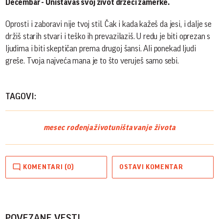
Decembar - Uništavaš svoj život držeći zamerke.
Oprosti i zaboravi nije tvoj stil. Čak i kada kažeš da jesi, i dalje se
držiš starih stvari i teško ih prevazilaziš. U redu je biti oprezan s
ljudima i biti skeptičan prema drugoj šansi. Ali ponekad ljudi
greše. Tvoja najveća mana je to što veruješ samo sebi.
TAGOVI:
mesec rođenja
život
uništavanje života
KOMENTARI (0)
OSTAVI KOMENTAR
POVEZANE VESTI