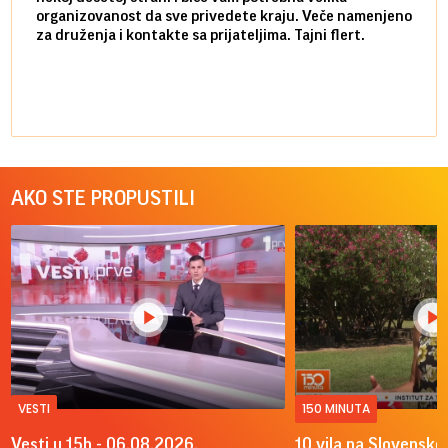
organizovanost da sve privedete kraju. Veče namenjeno
tempo
za druženja i kontakte sa prijateljima. Tajni flert.
najbl
AKO STE PROPUSTILI
VESTI
150 MINUTA
Vesti u 15h - 06.08.2026.
10 vila na Slovenskoj