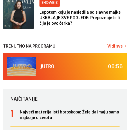
SHOWBIZ
Lepotom koju je nasledila od slavne majke
UKRALA JE SVE POGLEDE: Prepoznajete li
čija je ovo ćerka?
TRENUTNO NA PROGRAMU
Vidi sve
05:55
JUTRO
NAJČITANIJE
Najveći materijalisti horoskopa: Žele da imaju samo
najbolje u životu