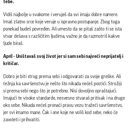
tebe.
Vidiš najbolje u svakome i veruješ da svi imaju dobre namere.
Imaš zlatno srce koje veruje u ispravno postupanje. Zbog toga
ponekad budeš povređen. Ali umesto da se pitaš zašto ti se ista
stvar dešava s različitim ljudima, važno je da razmotriš kakve
ljude biraš.
April - Uništavaš svoj život jer si sam sebi najveći neprijatelj i
kritičar.
Dobro je biti strog prema sebi i odgovarati za svoje greške. Ali
težnja ka savršenstvu je nešto što nikada nećeš postići. Strožiji
si prema sebi nego što je potrebno. Nisi dovoljno opraštajući.
Imajući te visoke standarde, nesvesno stvaraš pritisak i na druge
oko sebe. Nikada nećeš pronaći pravu vezu tražeći savršenstvo,
jer svi imamo mane. Čak i one koje ne voliš kod sebe, neko će
zavoleti i prihvatiti.