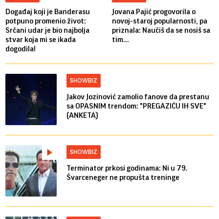
Događaj koji je Banderasu
Jovana Pajić progovorila o
potpuno promenio život:
novoj-staroj popularnosti, pa
Srčani udar je bio najbolja
priznala: Naučiš da se nosiš sa
stvar koja mi se ikada
tim...
dogodila!
SHOWBIZ
Jakov Jozinović zamolio fanove da prestanu
sa OPASNIM trendom: "PREGAZIĆU IH SVE"
(ANKETA)
SHOWBIZ
Terminator prkosi godinama: Ni u 79.
Švarceneger ne propušta treninge