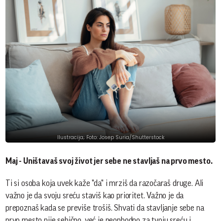
Ilustracija; Foto: Josep Suria/Shutterstock
Maj - Uništavaš svoj život jer sebe ne stavljaš na prvo mesto.
Ti si osoba koja uvek kaže "da" i mrziš da razočaraš druge. Ali
važno je da svoju sreću staviš kao prioritet. Važno je da
prepoznaš kada se previše trošiš. Shvati da stavljanje sebe na
prvo mesto nije sebično, već je neophodno za tvoju sreću i