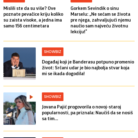
Mislili ste da su više? Ove
Gorkem Sevindik o sinu
poznate pevačice kriju koliko
Marselu: „Ne sećam se života
su zaista visoke, a jedna ima
pre njega, zahvaljujući njemu
samo 156 centimetara
naučio sam najveću životnu
lekciju!“
SHOWBIZ
Događaj koji je Banderasu potpuno promenio
život: Srčani udar je bio najbolja stvar koja
mi se ikada dogodila!
SHOWBIZ
Jovana Pajić progovorila o novoj-staroj
popularnosti, pa priznala: Naučiš da se nosiš
sa tim...