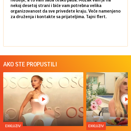
nekoj desetoj strani i biće vam potrebna velika
stvar
organizovanost da sve privedete kraju. Veče namenjeno
tempo
za druženja i kontakte sa prijateljima. Tajni flert.
najbl
AKO STE PROPUSTILI
EXKLUZIV
EXKLUZIV