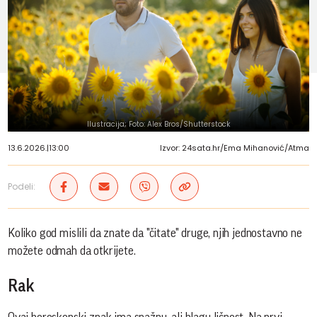
Ilustracija; Foto: Alex Bros/Shutterstock
13.6.2026.
|
13:00
Izvor: 24sata.hr/Ema Mihanović/Atma
Podeli:
Koliko god mislili da znate da "čitate" druge, njih jednostavno ne
možete odmah da otkrijete.
Rak