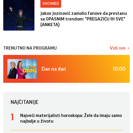
SHOWBIZ
Jakov Jozinović zamolio fanove da prestanu
sa OPASNIM trendom: "PREGAZIĆU IH SVE"
(ANKETA)
TRENUTNO NA PROGRAMU
Vidi sve
10:00
Dan na dan
NAJČITANIJE
Najveći materijalisti horoskopa: Žele da imaju samo
najbolje u životu