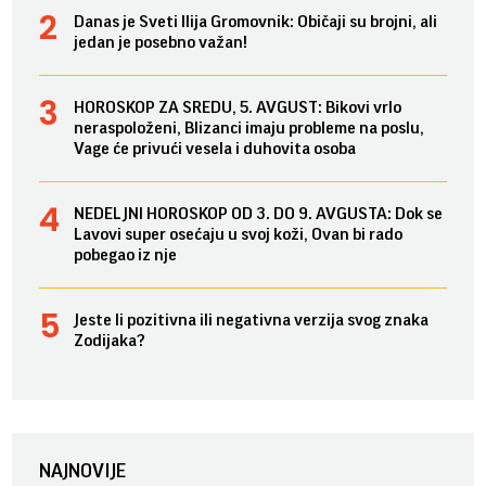
Danas je Sveti Ilija Gromovnik: Običaji su brojni, ali
jedan je posebno važan!
HOROSKOP ZA SREDU, 5. AVGUST: Bikovi vrlo
neraspoloženi, Blizanci imaju probleme na poslu,
Vage će privući vesela i duhovita osoba
NEDELJNI HOROSKOP OD 3. DO 9. AVGUSTA: Dok se
Lavovi super osećaju u svoj koži, Ovan bi rado
pobegao iz nje
Jeste li pozitivna ili negativna verzija svog znaka
Zodijaka?
NAJNOVIJE