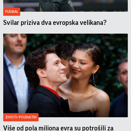
FUDBAL
Svilar priziva dva evropska velikana?
ZIVOTI-POZNATIH
Više od pola miliona evra su potrošili za