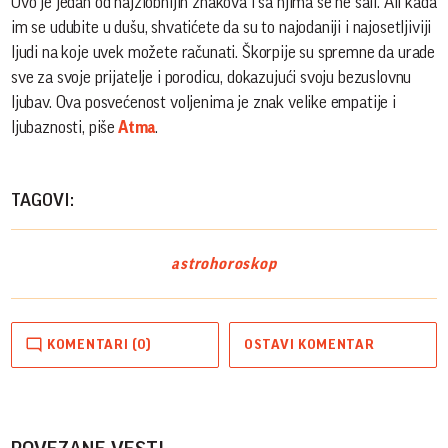
Ovo je jedan od najzlobnijih znakova i sa njima se ne šali. Ali kada
im se udubite u dušu, shvatićete da su to najodaniji i najosetljiviji
ljudi na koje uvek možete računati. Škorpije su spremne da urade
sve za svoje prijatelje i porodicu, dokazujući svoju bezuslovnu
ljubav. Ova posvećenost voljenima je znak velike empatije i
ljubaznosti, piše
Atma
.
TAGOVI:
astro
horoskop
KOMENTARI (0)
OSTAVI KOMENTAR