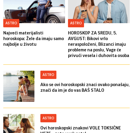
ASTRO
ASTRO
Najveći materijalisti
HOROSKOP ZA SREDU, 5.
horoskopa: Žele da imaju samo
AVGUST: Bikovi vrlo
najbolje u životu
neraspoloženi, Blizanci imaju
probleme na poslu, Vage će
privući vesela i duhovita osoba
ASTRO
Ako se ovi horoskopski znaci ovako ponašaju,
znači da im je do vas BAŠ STALO
ASTRO
Ovi horoskopski znakovi VOLE TOKSIČNE