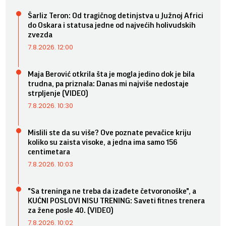
Šarliz Teron: Od tragičnog detinjstva u Južnoj Africi
do Oskara i statusa jedne od najvećih holivudskih
zvezda
7.8.2026. 12:00
Maja Berović otkrila šta je mogla jedino dok je bila
trudna, pa priznala: Danas mi najviše nedostaje
strpljenje (VIDEO)
7.8.2026. 10:30
Mislili ste da su više? Ove poznate pevačice kriju
koliko su zaista visoke, a jedna ima samo 156
centimetara
7.8.2026. 10:03
"Sa treninga ne treba da izađete četvoronoške", a
KUĆNI POSLOVI NISU TRENING: Saveti fitnes trenera
za žene posle 40. (VIDEO)
7.8.2026. 10:02