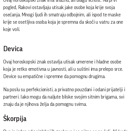
Ovaj horoskopski znak ima snažnu, ali blagu ličnost. Na prvi
pogled, Rakovi ostavljaju utisak jake osobe koja krije svoja
osećanja. Mnogi ljudi ih smatraju odbojnim, ali ispod te maske
krije se osetljiva osoba koja je spremna da skoči u vatru za one
koje voli.
Devica
Ovaj horoskopski znak ostavlja utisak umerene i hladne osobe
koja je retko emotivna u javnosti, ali u suštini ima prelepo srce.
Device su empatične i spremne da pomognu drugima.
Na poslu su perfekcionisti, a privatno pouzdani i odani prijatelji i
partneri. Iako mogu da naljute bliske svojim sitnim brigama, svi
znaju da je njihova želja da pomognu svima.
Škorpija