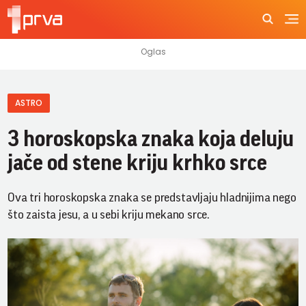
ASTRO
3 horoskopska znaka koja deluju
jače od stene kriju krhko srce
Ova tri horoskopska znaka se predstavljaju hladnijima nego
što zaista jesu, a u sebi kriju mekano srce.