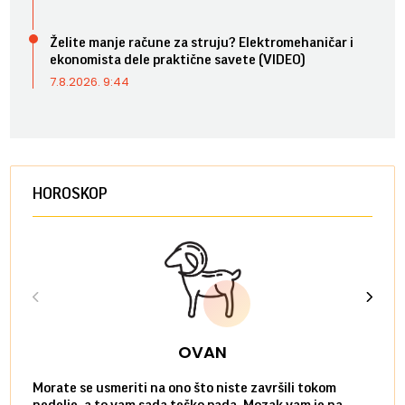
Želite manje račune za struju? Elektromehaničar i
ekonomista dele praktične savete (VIDEO)
7.8.2026. 9:44
HOROSKOP
OVAN
Morate se usmeriti na ono što niste završili tokom
Sve n
nedelje, a to vam sada teško pada. Mozak vam je na
potpu