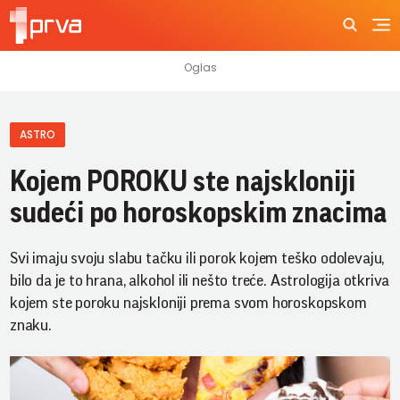
ASTRO
Kojem POROKU ste najskloniji
sudeći po horoskopskim znacima
Svi imaju svoju slabu tačku ili porok kojem teško odolevaju,
bilo da je to hrana, alkohol ili nešto treće. Astrologija otkriva
kojem ste poroku najskloniji prema svom horoskopskom
znaku.