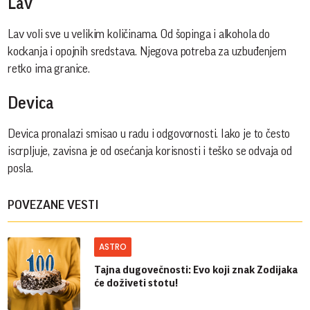
Lav
Lav voli sve u velikim količinama. Od šopinga i alkohola do
kockanja i opojnih sredstava. Njegova potreba za uzbuđenjem
retko ima granice.
Devica
Devica pronalazi smisao u radu i odgovornosti. Iako je to često
iscrpljuje, zavisna je od osećanja korisnosti i teško se odvaja od
posla.
POVEZANE VESTI
ASTRO
Tajna dugovečnosti: Evo koji znak Zodijaka
će doživeti stotu!