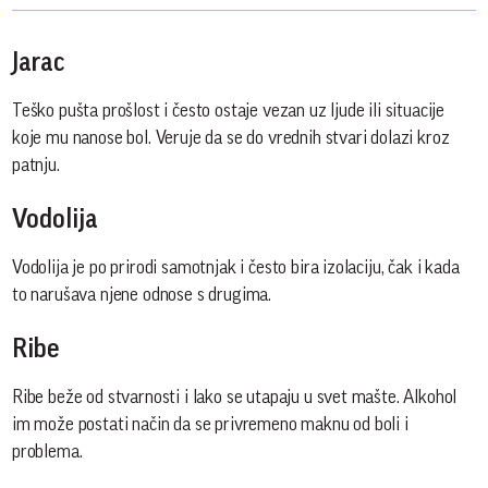
Jarac
Teško pušta prošlost i često ostaje vezan uz ljude ili situacije
koje mu nanose bol. Veruje da se do vrednih stvari dolazi kroz
patnju.
Vodolija
Vodolija je po prirodi samotnjak i često bira izolaciju, čak i kada
to narušava njene odnose s drugima.
Ribe
Ribe beže od stvarnosti i lako se utapaju u svet mašte. Alkohol
im može postati način da se privremeno maknu od boli i
problema.