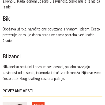
alkoholu. Kada jednom upadne u zavisnost, teško mu je iz nje da
izađe.
Bik
Obožava užitke, naročito one povezane s hranom i pićem. Često
preteruje jer mu je dobra hrana ne samo potreba, već i način
života.
Blizanci
Blizanci su nestalni i brzo im sve dosadi, pa lako razvijaju
zavisnost od pušenja, interneta i društvenih mreža. Njihove veze
često pate zbog kratkog raspona pažnje.
POVEZANE VESTI