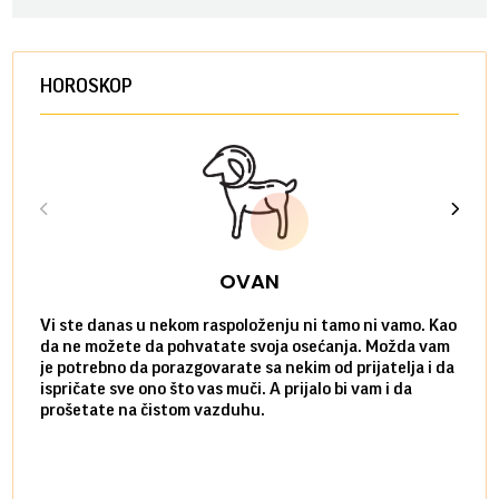
HOROSKOP
OVAN
Vi ste danas u nekom raspoloženju ni tamo ni vamo. Kao
Danas
da ne možete da pohvatate svoja osećanja. Možda vam
posve
je potrebno da porazgovarate sa nekim od prijatelja i da
susre
ispričate sve ono što vas muči. A prijalo bi vam i da
volel
prošetate na čistom vazduhu.
način