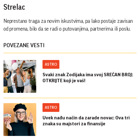
Strelac
Neprestano traga za novim iskustvima, pa lako postaje zavisan
od promena, bilo da se radi o putovanjima, partnerima ili poslu.
POVEZANE VESTI
ASTRO
Svaki znak Zodijaka ima svoj SREĆAN BROJ:
OTKRIJTE koji je vaš!
ASTRO
Uvek nađu način da zarade novac: Ova tri
znaka su majstori za finansije