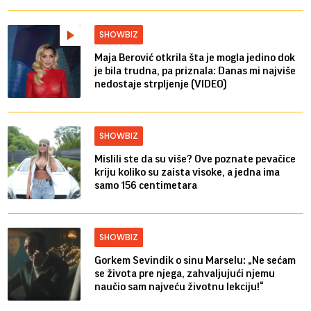
SHOWBIZ
Maja Berović otkrila šta je mogla jedino dok
je bila trudna, pa priznala: Danas mi najviše
nedostaje strpljenje (VIDEO)
SHOWBIZ
Mislili ste da su više? Ove poznate pevačice
kriju koliko su zaista visoke, a jedna ima
samo 156 centimetara
SHOWBIZ
Gorkem Sevindik o sinu Marselu: „Ne sećam
se života pre njega, zahvaljujući njemu
naučio sam najveću životnu lekciju!“