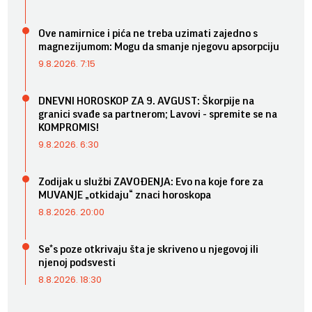
Ove namirnice i pića ne treba uzimati zajedno s
magnezijumom: Mogu da smanje njegovu apsorpciju
9.8.2026. 7:15
DNEVNI HOROSKOP ZA 9. AVGUST: Škorpije na
granici svađe sa partnerom; Lavovi - spremite se na
KOMPROMIS!
9.8.2026. 6:30
Zodijak u službi ZAVOĐENJA: Evo na koje fore za
MUVANJE „otkidaju“ znaci horoskopa
8.8.2026. 20:00
Se*s poze otkrivaju šta je skriveno u njegovoj ili
njenoj podsvesti
8.8.2026. 18:30