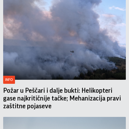
INFO
Požar u Peščari i dalje bukti: Helikopteri
gase najkritičnije tačke; Mehanizacija pravi
zaštitne pojaseve