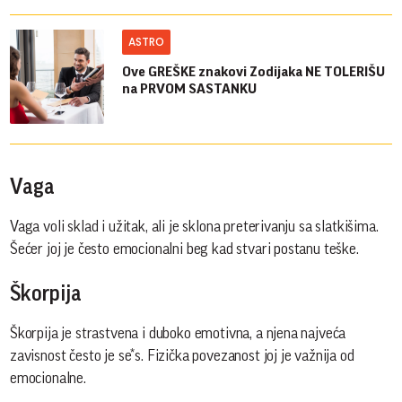
ASTRO
Ove GREŠKE znakovi Zodijaka NE TOLERIŠU
na PRVOM SASTANKU
Vaga
Vaga voli sklad i užitak, ali je sklona preterivanju sa slatkišima.
Šećer joj je često emocionalni beg kad stvari postanu teške.
Škorpija
Škorpija je strastvena i duboko emotivna, a njena najveća
zavisnost često je se*s. Fizička povezanost joj je važnija od
emocionalne.