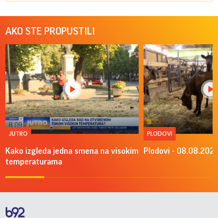
AKO STE PROPUSTILI
JUTRO
PLODOVI
Kako izgleda jedna smena na visokim
Plodovi - 08.08.2026
temperaturama