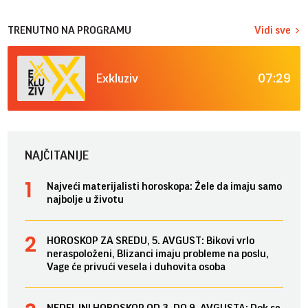
TRENUTNO NA PROGRAMU
Vidi sve
07:29
Exkluziv
NAJČITANIJE
Najveći materijalisti horoskopa: Žele da imaju samo
najbolje u životu
HOROSKOP ZA SREDU, 5. AVGUST: Bikovi vrlo
neraspoloženi, Blizanci imaju probleme na poslu,
Vage će privući vesela i duhovita osoba
NEDELJNI HOROSKOP OD 3. DO 9. AVGUSTA: Dok se