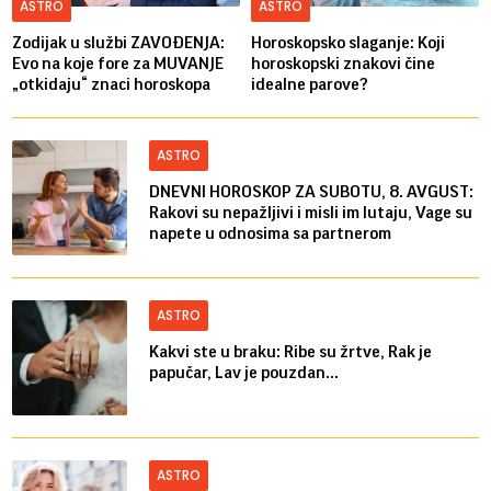
ASTRO
ASTRO
Zodijak u službi ZAVOĐENJA:
Horoskopsko slaganje: Koji
Evo na koje fore za MUVANJE
horoskopski znakovi čine
„otkidaju“ znaci horoskopa
idealne parove?
ASTRO
DNEVNI HOROSKOP ZA SUBOTU, 8. AVGUST:
Rakovi su nepažljivi i misli im lutaju, Vage su
napete u odnosima sa partnerom
ASTRO
Kakvi ste u braku: Ribe su žrtve, Rak je
papučar, Lav je pouzdan...
ASTRO