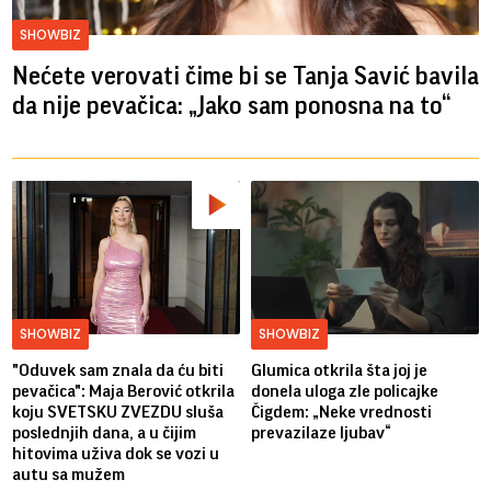
SHOWBIZ
Nećete verovati čime bi se Tanja Savić bavila
da nije pevačica: „Jako sam ponosna na to“
SHOWBIZ
SHOWBIZ
"Oduvek sam znala da ću biti
Glumica otkrila šta joj je
pevačica": Maja Berović otkrila
donela uloga zle policajke
koju SVETSKU ZVEZDU sluša
Čigdem: „Neke vrednosti
poslednjih dana, a u čijim
prevazilaze ljubav“
hitovima uživa dok se vozi u
autu sa mužem