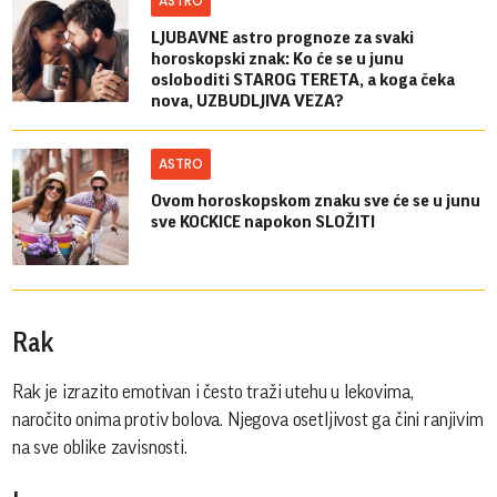
ASTRO
LJUBAVNE astro prognoze za svaki
horoskopski znak: Ko će se u junu
osloboditi STAROG TERETA, a koga čeka
nova, UZBUDLJIVA VEZA?
ASTRO
Ovom horoskopskom znaku sve će se u junu
sve KOCKICE napokon SLOŽITI
Rak
Rak je izrazito emotivan i često traži utehu u lekovima,
naročito onima protiv bolova. Njegova osetljivost ga čini ranjivim
na sve oblike zavisnosti.