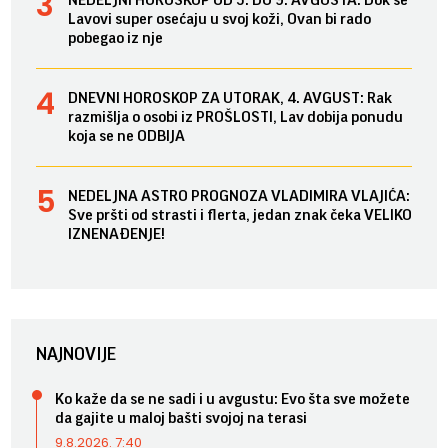
Lavovi super osećaju u svoj koži, Ovan bi rado
pobegao iz nje
DNEVNI HOROSKOP ZA UTORAK, 4. AVGUST: Rak
razmišlja o osobi iz PROŠLOSTI, Lav dobija ponudu
koja se ne ODBIJA
NEDELJNA ASTRO PROGNOZA VLADIMIRA VLAJIĆA:
Sve pršti od strasti i flerta, jedan znak čeka VELIKO
IZNENAĐENJE!
NAJNOVIJE
Ko kaže da se ne sadi i u avgustu: Evo šta sve možete
da gajite u maloj bašti svojoj na terasi
9.8.2026. 7:40