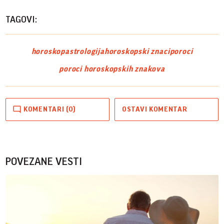
TAGOVI:
horoskop
astrologija
horoskopski znaci
poroci
poroci horoskopskih znakova
KOMENTARI (0)
OSTAVI KOMENTAR
POVEZANE VESTI