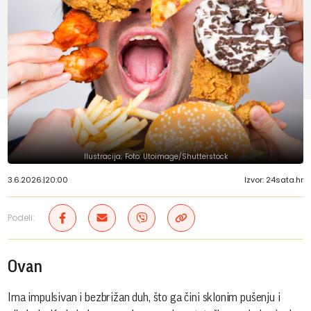
Ilustracija; Foto: Utoimage/Shutterstock
3.6.2026.
|
20:00
Izvor: 24sata.hr
Podeli:
Ovan
Ima impulsivan i bezbrižan duh, što ga čini sklonim pušenju i