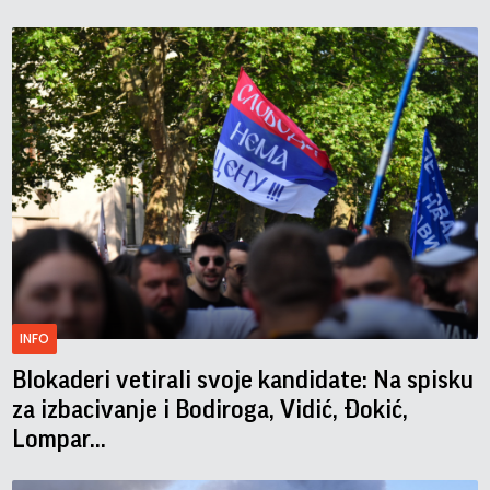
INFO
Blokaderi vetirali svoje kandidate: Na spisku
za izbacivanje i Bodiroga, Vidić, Đokić,
Lompar...