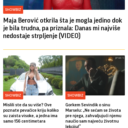
SHOWBIZ
Maja Berović otkrila šta je mogla jedino dok
je bila trudna, pa priznala: Danas mi najviše
nedostaje strpljenje (VIDEO)
SHOWBIZ
SHOWBIZ
Mislili ste da su više? Ove
Gorkem Sevindik o sinu
poznate pevačice kriju koliko
Marselu: „Ne sećam se života
su zaista visoke, a jedna ima
pre njega, zahvaljujući njemu
samo 156 centimetara
naučio sam najveću životnu
lekciju!“