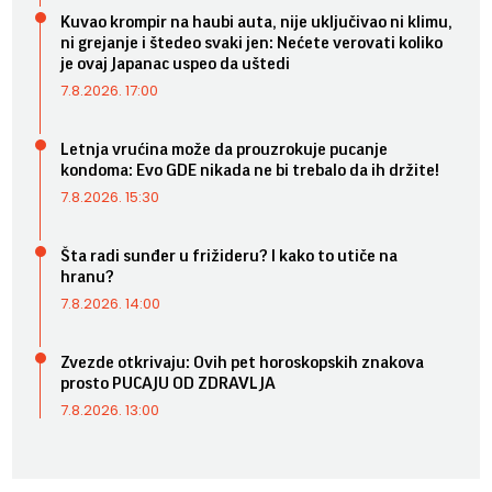
Kuvao krompir na haubi auta, nije uključivao ni klimu,
ni grejanje i štedeo svaki jen: Nećete verovati koliko
je ovaj Japanac uspeo da uštedi
7.8.2026. 17:00
Letnja vrućina može da prouzrokuje pucanje
kondoma: Evo GDE nikada ne bi trebalo da ih držite!
7.8.2026. 15:30
Šta radi sunđer u frižideru? I kako to utiče na
hranu?
7.8.2026. 14:00
Zvezde otkrivaju: Ovih pet horoskopskih znakova
prosto PUCAJU OD ZDRAVLJA
7.8.2026. 13:00