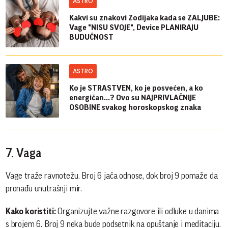
ASTRO
Kakvi su znakovi Zodijaka kada se ZALJUBE:
Vage "NISU SVOJE", Device PLANIRAJU
BUDUĆNOST
ASTRO
Ko je STRASTVEN, ko je posvećen, a ko
energičan...? Ovo su NAJPRIVLAČNIJE
OSOBINE svakog horoskopskog znaka
7. Vaga
Vage traže ravnotežu. Broj 6 jača odnose, dok broj 9 pomaže da
pronađu unutrašnji mir.
Kako koristiti:
Organizujte važne razgovore ili odluke u danima
s brojem 6. Broj 9 neka bude podsetnik na opuštanje i meditaciju.