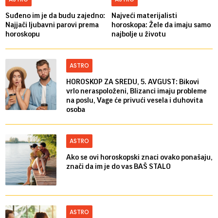
Suđeno im je da budu zajedno:
Najveći materijalisti
Najjači ljubavni parovi prema
horoskopa: Žele da imaju samo
horoskopu
najbolje u životu
ASTRO
HOROSKOP ZA SREDU, 5. AVGUST: Bikovi
vrlo neraspoloženi, Blizanci imaju probleme
na poslu, Vage će privući vesela i duhovita
osoba
ASTRO
Ako se ovi horoskopski znaci ovako ponašaju,
znači da im je do vas BAŠ STALO
ASTRO