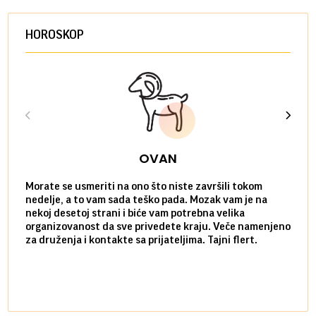
HOROSKOP
OVAN
Morate se usmeriti na ono što niste završili tokom
Sve n
nedelje, a to vam sada teško pada. Mozak vam je na
potpu
nekoj desetoj strani i biće vam potrebna velika
stvar
organizovanost da sve privedete kraju. Veče namenjeno
tempo
za druženja i kontakte sa prijateljima. Tajni flert.
najbl