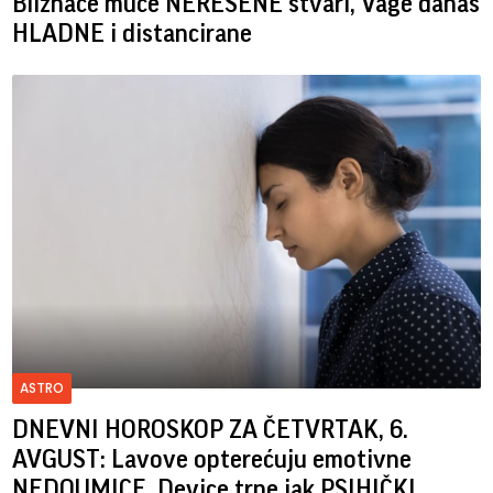
Bliznace muče NEREŠENE stvari, Vage danas
HLADNE i distancirane
ASTRO
DNEVNI HOROSKOP ZA ČETVRTAK, 6.
AVGUST: Lavove opterećuju emotivne
NEDOUMICE, Device trpe jak PSIHIČKI