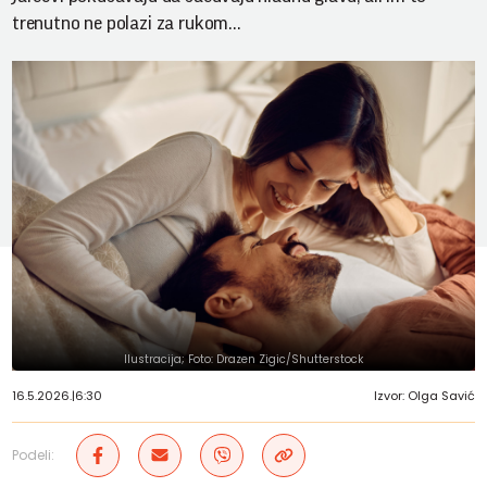
trenutno ne polazi za rukom...
Ilustracija; Foto: Drazen Zigic/Shutterstock
16.5.2026.
|
6:30
Izvor: Olga Savić
Podeli: