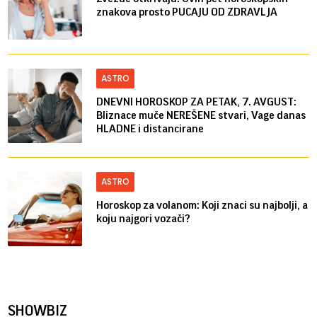
znakova prosto PUCAJU OD ZDRAVLJA
ASTRO
DNEVNI HOROSKOP ZA PETAK, 7. AVGUST:
Bliznace muče NEREŠENE stvari, Vage danas
HLADNE i distancirane
ASTRO
Horoskop za volanom: Koji znaci su najbolji, a
koju najgori vozači?
SHOWBIZ