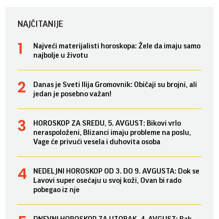
NAJČITANIJE
Najveći materijalisti horoskopa: Žele da imaju samo
najbolje u životu
Danas je Sveti Ilija Gromovnik: Običaji su brojni, ali
jedan je posebno važan!
HOROSKOP ZA SREDU, 5. AVGUST: Bikovi vrlo
neraspoloženi, Blizanci imaju probleme na poslu,
Vage će privući vesela i duhovita osoba
NEDELJNI HOROSKOP OD 3. DO 9. AVGUSTA: Dok se
Lavovi super osećaju u svoj koži, Ovan bi rado
pobegao iz nje
DNEVNI HOROSKOP ZA UTORAK, 4. AVGUST: Rak