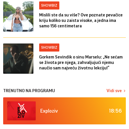
SHOWBIZ
Mislili ste da su više? Ove poznate pevačice
kriju koliko su zaista visoke, a jedna ima
samo 156 centimetara
SHOWBIZ
Gorkem Sevindik o sinu Marselu: „Ne sećam
se života pre njega, zahvaljujući njemu
naučio sam najveću životnu lekciju!“
TRENUTNO NA PROGRAMU
Vidi sve
18:56
Exploziv