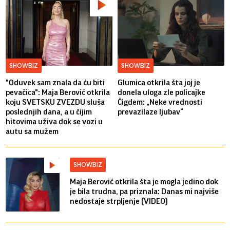
SHOWBIZ
SHOWBIZ
"Oduvek sam znala da ću biti
Glumica otkrila šta joj je
pevačica": Maja Berović otkrila
donela uloga zle policajke
koju SVETSKU ZVEZDU sluša
Čigdem: „Neke vrednosti
poslednjih dana, a u čijim
prevazilaze ljubav“
hitovima uživa dok se vozi u
autu sa mužem
SHOWBIZ
Maja Berović otkrila šta je mogla jedino dok
je bila trudna, pa priznala: Danas mi najviše
nedostaje strpljenje (VIDEO)