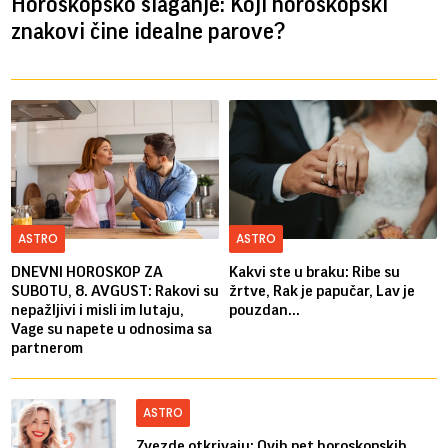
Horoskopsko slaganje: Koji horoskopski
znakovi čine idealne parove?
ASTRO
ASTRO
DNEVNI HOROSKOP ZA
Kakvi ste u braku: Ribe su
SUBOTU, 8. AVGUST: Rakovi su
žrtve, Rak je papučar, Lav je
nepažljivi i misli im lutaju,
pouzdan...
Vage su napete u odnosima sa
partnerom
ASTRO
Zvezde otkrivaju: Ovih pet horoskopskih