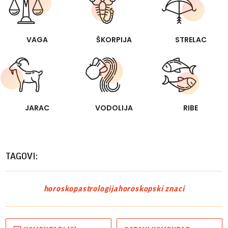
VAGA
ŠKORPIJA
STRELAC
JARAC
VODOLIJA
RIBE
TAGOVI:
horoskop
astrologija
horoskopski znaci