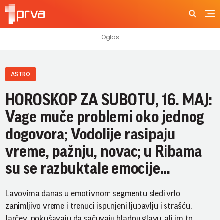
ASTRO
HOROSKOP ZA SUBOTU, 16. MAJ:
Vage muče problemi oko jednog
dogovora; Vodolije rasipaju
vreme, pažnju, novac; u Ribama
su se razbuktale emocije…
Lavovima danas u emotivnom segmentu sledi vrlo
zanimljivo vreme i trenuci ispunjeni ljubavlju i strašću.
Jarčevi pokušavaju da sačuvaju hladnu glavu, ali im to