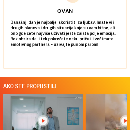
OVAN
Današnji dan je najbolje iskoristiti za ljubav. Imate vi i
Ako v
drugih planova i drugih situacija koje su vam bitne, ali
do ma
ono gde ćete najviše uživati jeste zaista polje emocija.
van g
Bez obzira da li tek pokrećete neku priču ili već imate
društ
emotivnog partnera – uživajte punom parom!
kolik
AKO STE PROPUSTILI