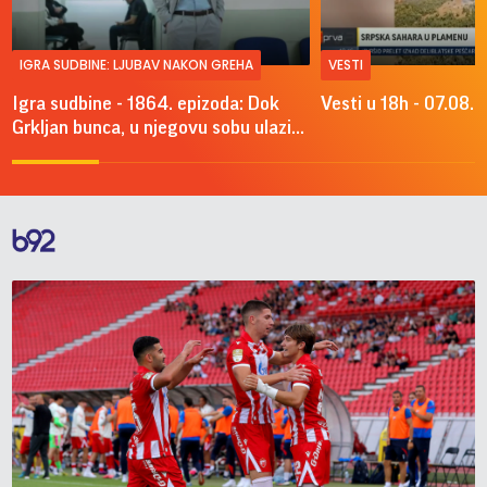
IGRA SUDBINE: LJUBAV NAKON GREHA
VESTI
Igra sudbine - 1864. epizoda: Dok
Vesti u 18h - 07.08.
Grkljan bunca, u njegovu sobu ulazi...