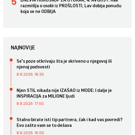
razmišlja o osobi iz PROŠLOSTI, Lav dobija ponudu
koja se ne ODBIJA
NAJNOVIJE
Se*s poze otkrivaju šta je skriveno u njegovoj ili
njenoj podsvesti
8.8.2026. 18:30
Njen STIL nikada nije IZAŠAO iz MODE: I dalje je
INSPIRACIJA za MILIONE ljudi
8.8.2026. 17:00
Stalno birate isti tip partnera, čak i kad vas povredi?
Evo zašto vam se to dešava
8.8.2026. 16:00