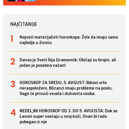
NAJČITANIJE
Najveći materijalisti horoskopa: Žele da imaju samo
najbolje u životu
Danas je Sveti Ilija Gromovnik: Običaji su brojni, ali
jedan je posebno važan!
HOROSKOP ZA SREDU, 5. AVGUST: Bikovi vrlo
neraspoloženi, Blizanci imaju probleme na poslu,
Vage će privući vesela i duhovita osoba
NEDELJNI HOROSKOP OD 3. DO 9. AVGUSTA: Dok se
Lavovi super osećaju u svoj koži, Ovan bi rado
pobegao iz nje