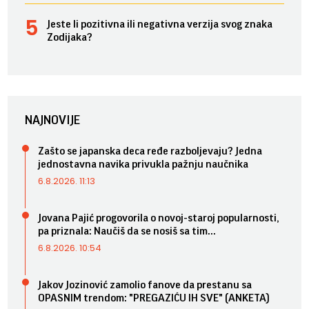
Jeste li pozitivna ili negativna verzija svog znaka
Zodijaka?
NAJNOVIJE
Zašto se japanska deca ređe razboljevaju? Jedna
jednostavna navika privukla pažnju naučnika
6.8.2026. 11:13
Jovana Pajić progovorila o novoj-staroj popularnosti,
pa priznala: Naučiš da se nosiš sa tim...
6.8.2026. 10:54
Jakov Jozinović zamolio fanove da prestanu sa
OPASNIM trendom: "PREGAZIĆU IH SVE" (ANKETA)