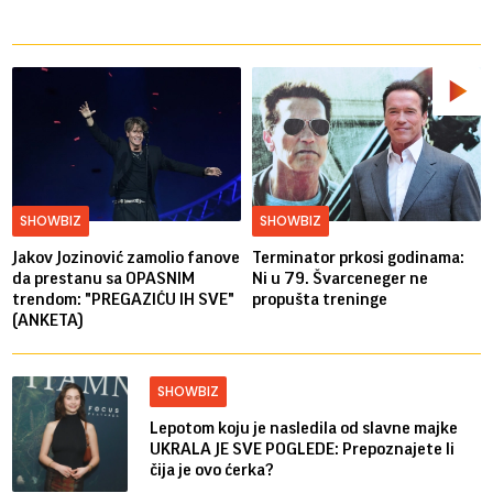
SHOWBIZ
SHOWBIZ
Jakov Jozinović zamolio fanove
Terminator prkosi godinama:
da prestanu sa OPASNIM
Ni u 79. Švarceneger ne
trendom: "PREGAZIĆU IH SVE"
propušta treninge
(ANKETA)
SHOWBIZ
Lepotom koju je nasledila od slavne majke
UKRALA JE SVE POGLEDE: Prepoznajete li
čija je ovo ćerka?