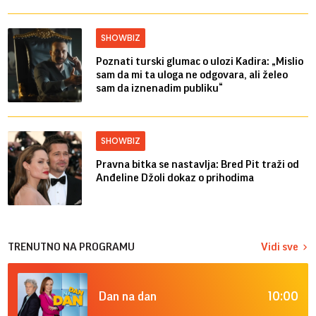
SHOWBIZ
Poznati turski glumac o ulozi Kadira: „Mislio
sam da mi ta uloga ne odgovara, ali želeo
sam da iznenadim publiku“
SHOWBIZ
Pravna bitka se nastavlja: Bred ​​Pit traži od
Anđeline Džoli dokaz o prihodima
TRENUTNO NA PROGRAMU
Vidi sve
10:00
Dan na dan