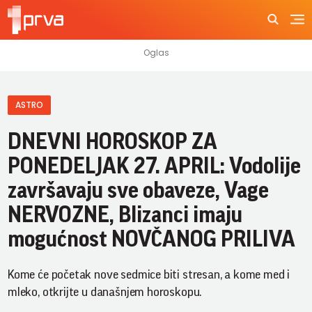
ASTRO
DNEVNI HOROSKOP ZA
PONEDELJAK 27. APRIL: Vodolije
završavaju sve obaveze, Vage
NERVOZNE, Blizanci imaju
mogućnost NOVČANOG PRILIVA
Kome će početak nove sedmice biti stresan, a kome med i
mleko, otkrijte u današnjem horoskopu.