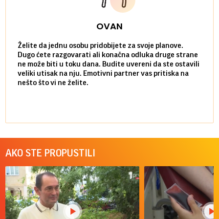
OVAN
Želite da jednu osobu pridobijete za svoje planove.
Danas
Dugo ćete razgovarati ali konačna odluka druge strane
Niste
ne može biti u toku dana. Budite uvereni da ste ostavili
povol
veliki utisak na nju. Emotivni partner vas pritiska na
a pos
nešto što vi ne želite.
više 
AKO STE PROPUSTILI