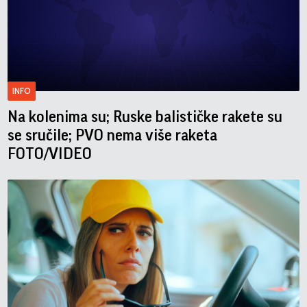
INFO
Na kolenima su; Ruske balističke rakete su
se sručile; PVO nema više raketa
FOTO/VIDEO