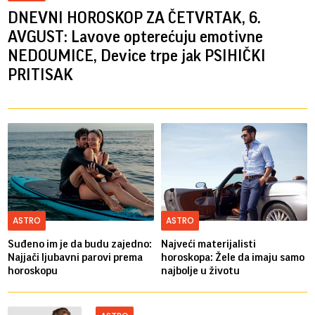
DNEVNI HOROSKOP ZA ČETVRTAK, 6.
AVGUST: Lavove opterećuju emotivne
NEDOUMICE, Device trpe jak PSIHIČKI
PRITISAK
ASTRO
ASTRO
Suđeno im je da budu zajedno:
Najveći materijalisti
Najjači ljubavni parovi prema
horoskopa: Žele da imaju samo
horoskopu
najbolje u životu