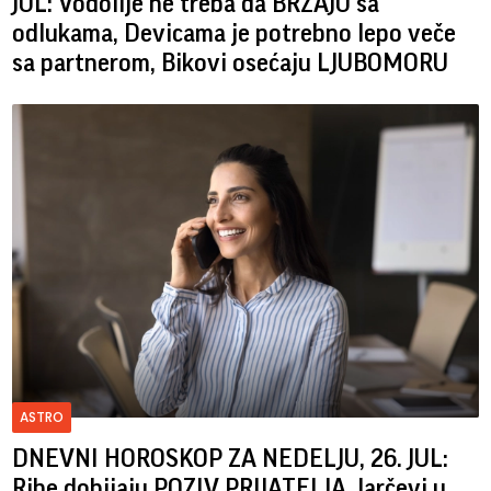
JUL: Vodolije ne treba da BRZAJU sa
odlukama, Devicama je potrebno lepo veče
sa partnerom, Bikovi osećaju LJUBOMORU
ASTRO
DNEVNI HOROSKOP ZA NEDELJU, 26. JUL:
Ribe dobijaju POZIV PRIJATELJA, Jarčevi u