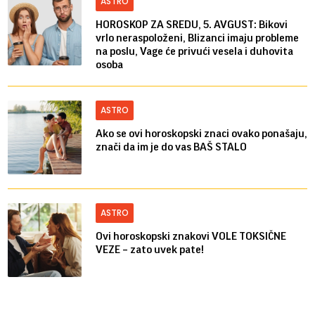
ASTRO
HOROSKOP ZA SREDU, 5. AVGUST: Bikovi
vrlo neraspoloženi, Blizanci imaju probleme
na poslu, Vage će privući vesela i duhovita
osoba
ASTRO
Ako se ovi horoskopski znaci ovako ponašaju,
znači da im je do vas BAŠ STALO
ASTRO
Ovi horoskopski znakovi VOLE TOKSIČNE
VEZE – zato uvek pate!