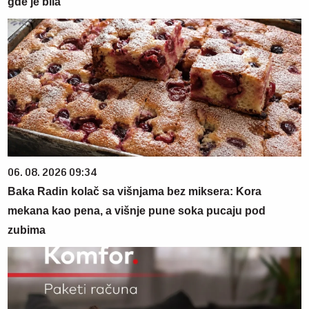
gde je bila
06. 08. 2026 09:34
Baka Radin kolač sa višnjama bez miksera: Kora
mekana kao pena, a višnje pune soka pucaju pod
zubima