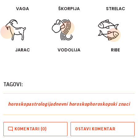
VAGA
ŠKORPIJA
STRELAC
JARAC
VODOLIJA
RIBE
TAGOVI:
horoskop
astrologija
dnevni horoskop
horoskopski znaci
KOMENTARI (0)
OSTAVI KOMENTAR