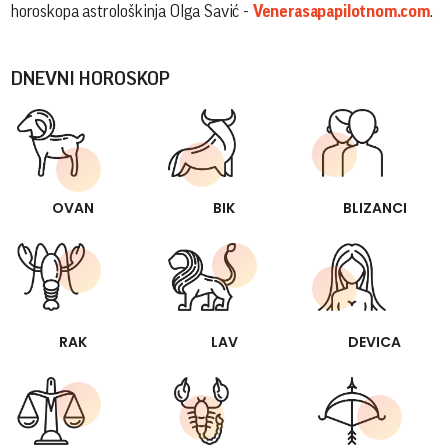
horoskopa astrološkinja Olga Savić -
Venerasapapilotnom.com
.
DNEVNI HOROSKOP
OVAN
BIK
BLIZANCI
RAK
LAV
DEVICA