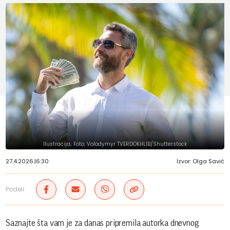
Ilustracija; Foto: Volodymyr TVERDOKHLIB/Shutterstock
27.4.2026.
|
6:30
Izvor: Olga Savić
Podeli:
Saznajte šta vam je za danas pripremila autorka dnevnog