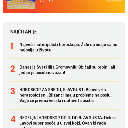
NAJČITANIJE
Najveći materijalisti horoskopa: Žele da imaju samo
najbolje u životu
Danas je Sveti Ilija Gromovnik: Običaji su brojni, ali
jedan je posebno važan!
HOROSKOP ZA SREDU, 5. AVGUST: Bikovi vrlo
neraspoloženi, Blizanci imaju probleme na poslu,
Vage će privući vesela i duhovita osoba
NEDELJNI HOROSKOP OD 3. DO 9. AVGUSTA: Dok se
Lavovi super osećaju u svoj koži, Ovan bi rado