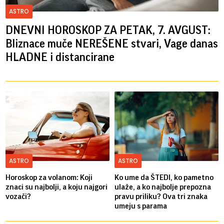
ASTRO
DNEVNI HOROSKOP ZA PETAK, 7. AVGUST:
Bliznace muče NEREŠENE stvari, Vage danas
HLADNE i distancirane
ASTRO
ASTRO
Horoskop za volanom: Koji
Ko ume da ŠTEDI, ko pametno
znaci su najbolji, a koju najgori
ulaže, a ko najbolje prepozna
vozači?
pravu priliku? Ova tri znaka
umeju s parama