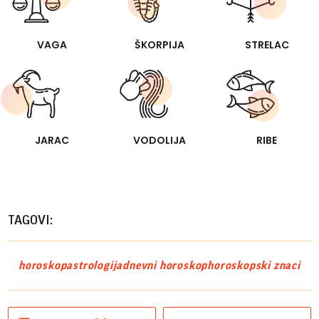
VAGA
ŠKORPIJA
STRELAC
JARAC
VODOLIJA
RIBE
TAGOVI:
horoskop
astrologija
dnevni horoskop
horoskopski znaci