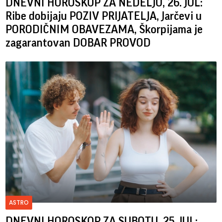
DNEVNI HOROSKOP ZA NEDELJU, 26. JUL:
Ribe dobijaju POZIV PRIJATELJA, Jarčevi u
PORODIČNIM OBAVEZAMA, Škorpijama je
zagarantovan DOBAR PROVOD
ASTRO
DNEVNI HOROSKOP ZA SUBOTU, 25. JUL: