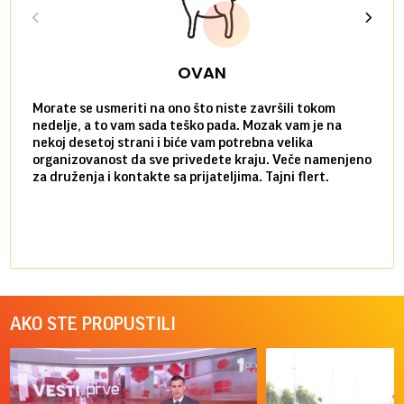
OVAN
Morate se usmeriti na ono što niste završili tokom
Sve n
nedelje, a to vam sada teško pada. Mozak vam je na
potpu
nekoj desetoj strani i biće vam potrebna velika
stvar
organizovanost da sve privedete kraju. Veče namenjeno
tempo
za druženja i kontakte sa prijateljima. Tajni flert.
najbl
AKO STE PROPUSTILI