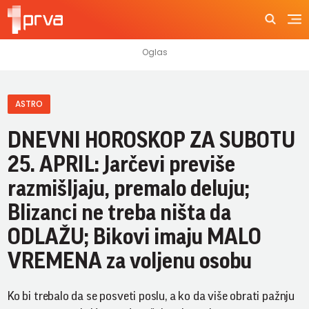
ASTRO
DNEVNI HOROSKOP ZA SUBOTU
25. APRIL: Jarčevi previše
razmišljaju, premalo deluju;
Blizanci ne treba ništa da
ODLAŽU; Bikovi imaju MALO
VREMENA za voljenu osobu
Ko bi trebalo da se posveti poslu, a ko da više obrati pažnju