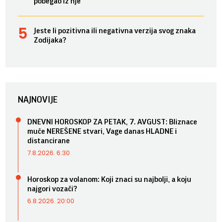
pobegao iz nje
Jeste li pozitivna ili negativna verzija svog znaka
Zodijaka?
NAJNOVIJE
DNEVNI HOROSKOP ZA PETAK, 7. AVGUST: Bliznace
muče NEREŠENE stvari, Vage danas HLADNE i
distancirane
7.8.2026. 6:30
Horoskop za volanom: Koji znaci su najbolji, a koju
najgori vozači?
6.8.2026. 20:00