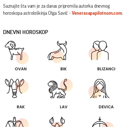
Saznajte šta vam je za danas pripremila autorka dnevnog
horoskopa astrološkinja Olga Savić -
Venerasapapilotnom.com
.
DNEVNI HOROSKOP
OVAN
BIK
BLIZANCI
RAK
LAV
DEVICA