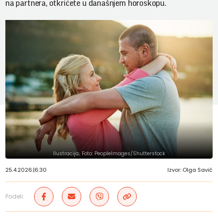
na partnera, otkrićete u današnjem horoskopu.
Ilustracija; Foto: PeopleImages/Shutterstock
25.4.2026.
|
6:30
Izvor: Olga Savić
Podeli: