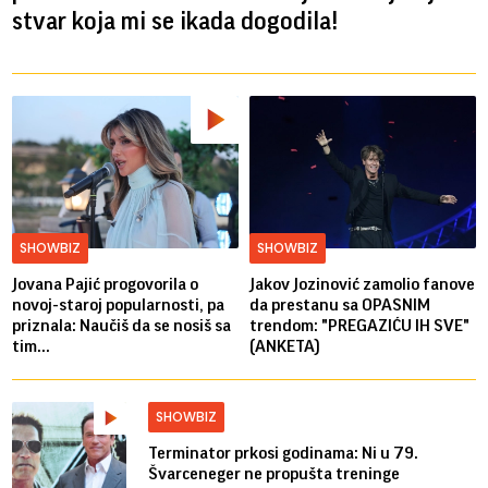
stvar koja mi se ikada dogodila!
SHOWBIZ
SHOWBIZ
Jovana Pajić progovorila o
Jakov Jozinović zamolio fanove
novoj-staroj popularnosti, pa
da prestanu sa OPASNIM
priznala: Naučiš da se nosiš sa
trendom: "PREGAZIĆU IH SVE"
tim...
(ANKETA)
SHOWBIZ
Terminator prkosi godinama: Ni u 79.
Švarceneger ne propušta treninge