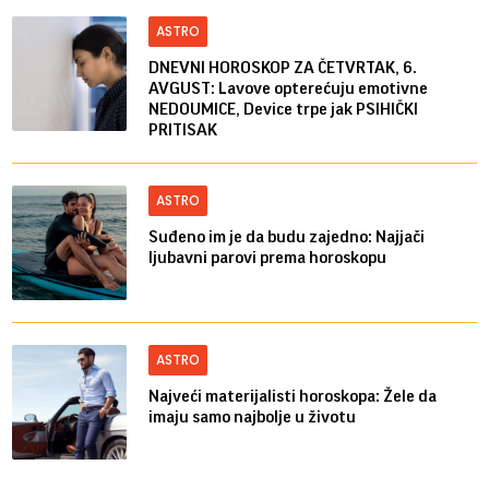
ASTRO
DNEVNI HOROSKOP ZA ČETVRTAK, 6.
AVGUST: Lavove opterećuju emotivne
NEDOUMICE, Device trpe jak PSIHIČKI
PRITISAK
ASTRO
Suđeno im je da budu zajedno: Najjači
ljubavni parovi prema horoskopu
ASTRO
Najveći materijalisti horoskopa: Žele da
imaju samo najbolje u životu