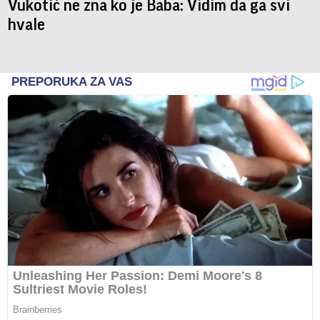
Vukotić ne zna ko je Baba: Vidim da ga svi
hvale