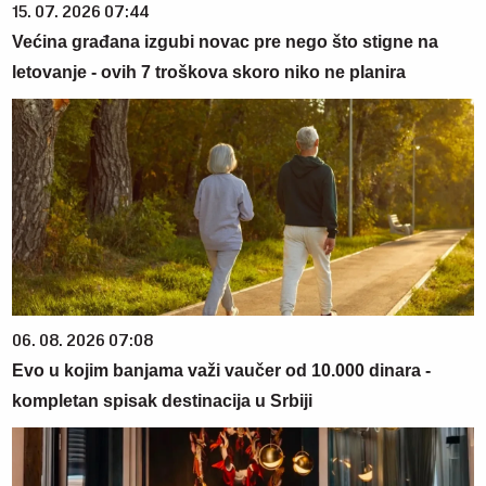
15. 07. 2026 07:44
Većina građana izgubi novac pre nego što stigne na
letovanje - ovih 7 troškova skoro niko ne planira
06. 08. 2026 07:08
Evo u kojim banjama važi vaučer od 10.000 dinara -
kompletan spisak destinacija u Srbiji