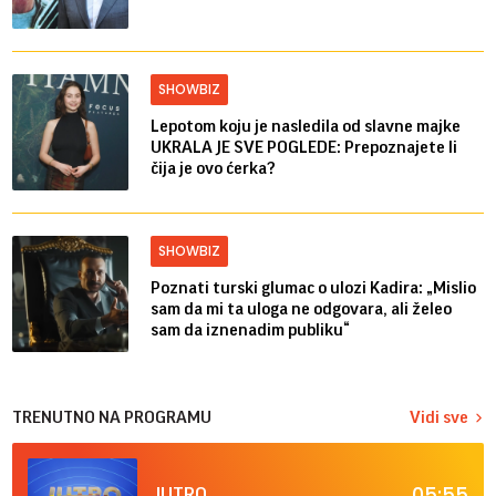
SHOWBIZ
Lepotom koju je nasledila od slavne majke
UKRALA JE SVE POGLEDE: Prepoznajete li
čija je ovo ćerka?
SHOWBIZ
Poznati turski glumac o ulozi Kadira: „Mislio
sam da mi ta uloga ne odgovara, ali želeo
sam da iznenadim publiku“
TRENUTNO NA PROGRAMU
Vidi sve
05:55
JUTRO