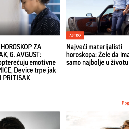
ASTRO
 HOROSKOP ZA
Najveći materijalisti
K, 6. AVGUST:
horoskopa: Žele da im
opterećuju emotivne
samo najbolje u životu
CE, Device trpe jak
I PRITISAK
Pog