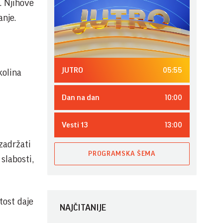
. Njihove
anje.
05:55
JUTRO
kolina
10:00
Dan na dan
13:00
Vesti 13
 zadržati
PROGRAMSKA ŠEMA
slabosti,
tost daje
NAJČITANIJE