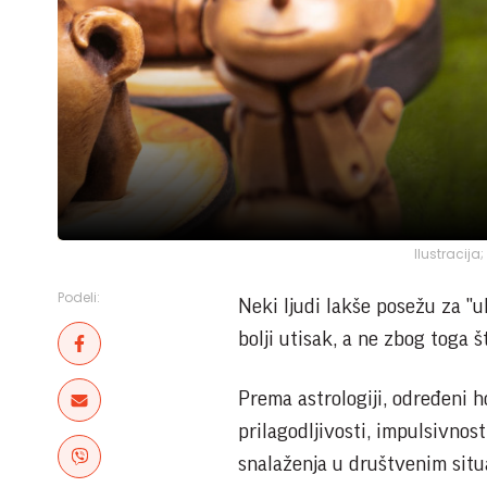
Ilustracija
Podeli:
Neki ljudi lakše posežu za "ul
bolji utisak, a ne zbog toga 
Prema astrologiji, određeni 
prilagodljivosti, impulsivnost
snalaženja u društvenim situ