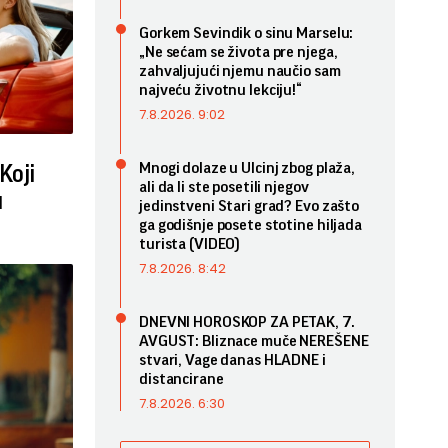
Gorkem Sevindik o sinu Marselu:
„Ne sećam se života pre njega,
zahvaljujući njemu naučio sam
najveću životnu lekciju!“
7.8.2026. 9:02
Mnogi dolaze u Ulcinj zbog plaža,
Koji
ali da li ste posetili njegov
u
jedinstveni Stari grad? Evo zašto
ga godišnje posete stotine hiljada
turista (VIDEO)
7.8.2026. 8:42
DNEVNI HOROSKOP ZA PETAK, 7.
AVGUST: Bliznace muče NEREŠENE
stvari, Vage danas HLADNE i
distancirane
7.8.2026. 6:30