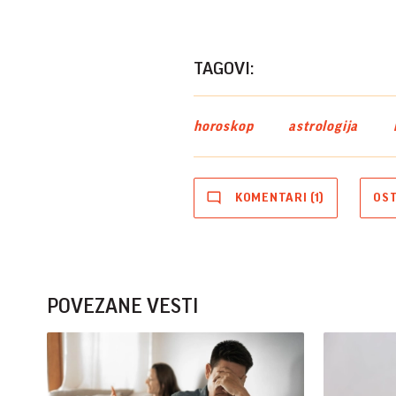
TAGOVI:
horoskop
astrologija
KOMENTARI (1)
OS
POVEZANE VESTI