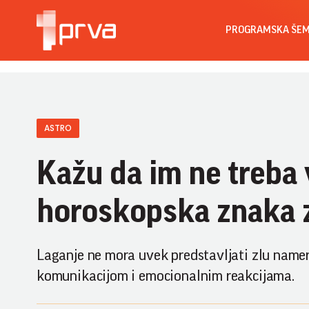
PROGRAMSKA ŠE
ASTRO
Kažu da im ne treba v
horoskopska znaka z
Laganje ne mora uvek predstavljati zlu namer
komunikacijom i emocionalnim reakcijama.