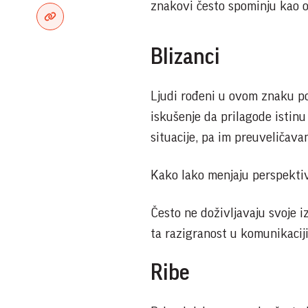
znakovi često spominju kao o
Blizanci
Ljudi rođeni u ovom znaku poz
iskušenje da prilagode istinu
situacije, pa im preuveličavan
Kako lako menjaju perspektivu
Često ne doživljavaju svoje i
ta razigranost u komunikaciji
Ribe