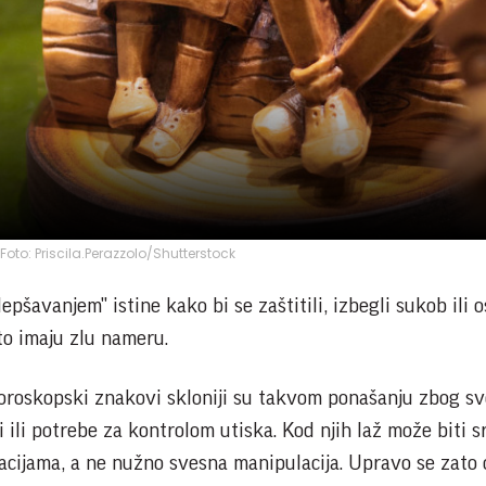
; Foto: Priscila.Perazzolo/Shutterstock
epšavanjem" istine kako bi se zaštitili, izbegli sukob ili o
što imaju zlu nameru.
horoskopski znakovi skloniji su takvom ponašanju zbog sv
i ili potrebe za kontrolom utiska. Kod njih laž može biti 
acijama, a ne nužno svesna manipulacija. Upravo se zato 