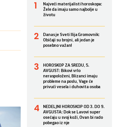
Najveći materijalisti horoskopa:
Žele da imaju samo najbolje u
životu
Danas je Sveti Ilija Gromovnik:
Običaji su brojni, ali jedan je
posebno važan!
HOROSKOP ZA SREDU, 5.
AVGUST: Bikovi vrlo
neraspoloženi, Blizanci imaju
probleme na poslu, Vage će
privući vesela i duhovita osoba
NEDELJNI HOROSKOP OD 3. DO 9.
AVGUSTA: Dok se Lavovi super
osećaju u svoj koži, Ovan bi rado
pobegao iz nje