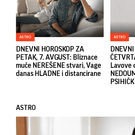
ASTRO
ASTRO
DNEVNI HOROSKOP ZA
DNEVNI
PETAK, 7. AVGUST: Bliznace
ČETVRTA
muče NEREŠENE stvari, Vage
Lavove 
danas HLADNE i distancirane
NEDOUMI
PSIHIČK
ASTRO