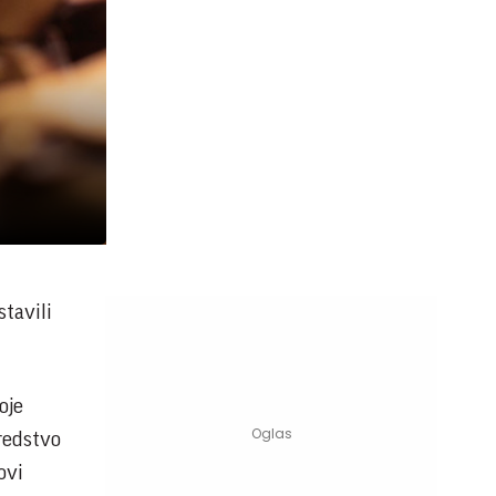
stavili
oje
sredstvo
ovi