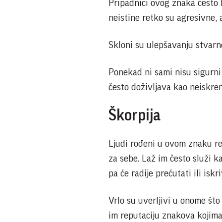
Pripadnici ovog znaka često l
neistine retko su agresivne, 
Skloni su ulepšavanju stvarnos
Ponekad ni sami nisu sigurni
često doživljava kao neiskren
Škorpija
Ljudi rođeni u ovom znaku retk
za sebe. Laž im često služi ka
pa će radije prećutati ili iskr
Vrlo su uverljivi u onome što
im reputaciju znakova kojima 