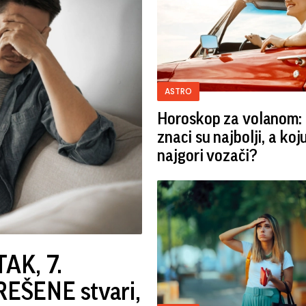
ASTRO
Horoskop za volanom: 
znaci su najbolji, a koj
najgori vozači?
AK, 7.
EŠENE stvari,