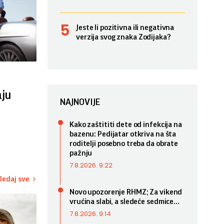
Jeste li pozitivna ili negativna
verzija svog znaka Zodijaka?
aju
NAJNOVIJE
Kako zaštititi dete od infekcija na
bazenu: Pedijatar otkriva na šta
roditelji posebno treba da obrate
pažnju
7.8.2026. 9:22
ledaj sve
Novo upozorenje RHMZ; Za vikend
vrućina slabi, a sledeće sedmice...
7.8.2026. 9:14