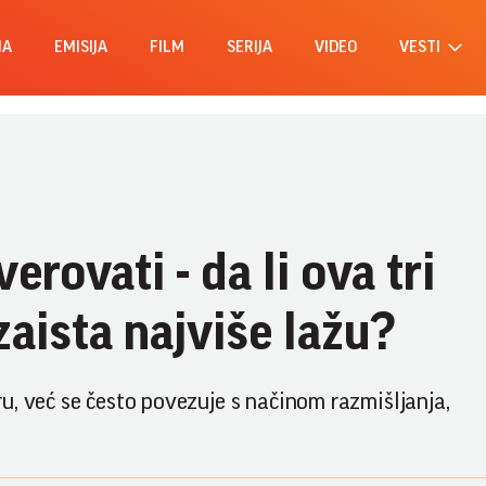
MA
EMISIJA
FILM
SERIJA
VIDEO
VESTI
erovati - da li ova tri
aista najviše lažu?
u, već se često povezuje s načinom razmišljanja,