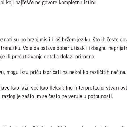
ni koji najčešće ne govore kompletnu istinu.
nati su po brzoj misli i još bržem jeziku, što ih često do
 trenutku. Vole da ostave dobar utisak i izbegnu neprijat
je ili prećutkivanje detalja dolazi prirodno.
, mogu istu priču ispričati na nekoliko različitih načina.
zjave kao laži, već kao fleksibilnu interpretaciju stvarnos
 razlog je zašto im se često ne veruje u potpunosti.