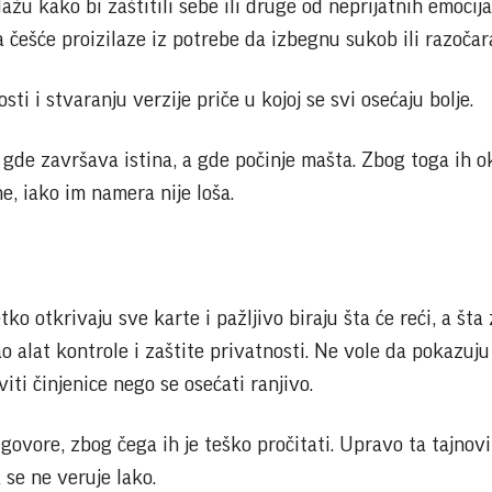
ažu kako bi zaštitili sebe ili druge od neprijatnih emocija
a češće proizilaze iz potrebe da izbegnu sukob ili razočar
ti i stvaranju verzije priče u kojoj se svi osećaju bolje.
 gde završava istina, a gde počinje mašta. Zbog toga ih o
e, iako im namera nije loša.
o otkrivaju sve karte i pažljivo biraju šta će reći, a šta
o alat kontrole i zaštite privatnosti. Ne vole da pokazuju 
iviti činjenice nego se osećati ranjivo.
 govore, zbog čega ih je teško pročitati. Upravo ta tajnovi
se ne veruje lako.