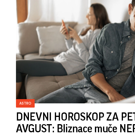
ASTRO
DNEVNI HOROSKOP ZA PET
AVGUST: Bliznace muče NER