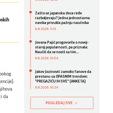
Zašto se japanska deca ređe
razboljevaju? Jedna jednostavna
pskih
navika privukla pažnju naučnika
6.8.2026. 11:13
Jovana Pajić progovorila o novoj-
staroj popularnosti, pa priznala:
Naučiš da se nosiš sa tim...
6.8.2026. 10:54
Jakov Jozinović zamolio fanove da
ubokog
prestanu sa OPASNIM trendom:
encije).
"PREGAZIĆU IH SVE" (ANKETA)
6.8.2026. 10:24
njihova
ti da
POGLEDAJ SVE