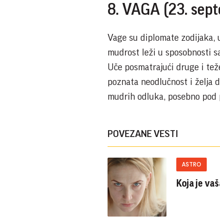
8. VAGA (23. sept
Vage su diplomate zodijaka,
mudrost leži u sposobnosti s
Uče posmatrajući druge i tež
poznata neodlučnost i želja 
mudrih odluka, posebno pod 
POVEZANE VESTI
ASTRO
Koja je v