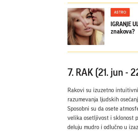
ASTRO
IGRANJE UL
znakova?
7. RAK (21. jun - 22
Rakovi su izuzetno intuitivn
razumevanja ljudskih osećanja
Sposobni su da osete atmosfe
velika osetljivost i sklonost
deluju mudro i odlučno u iza