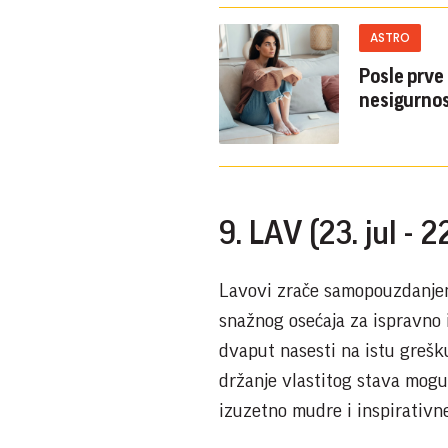
ASTRO
Posle prve
nesigurnos
9. LAV (23. jul - 2
Lavovi zrače samopouzdanjem,
snažnog osećaja za ispravno i
dvaput nasesti na istu grešk
držanje vlastitog stava mogu
izuzetno mudre i inspirativn