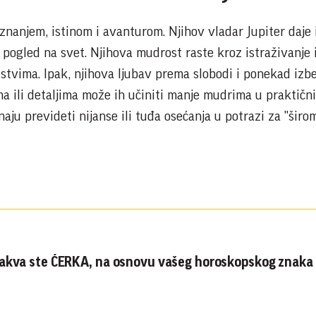
 znanjem, istinom i avanturom. Njihov vladar Jupiter daje
n pogled na svet. Njihova mudrost raste kroz istraživanje 
tvima. Ipak, njihova ljubav prema slobodi i ponekad izb
a ili detaljima može ih učiniti manje mudrima u praktičn
ju prevideti nijanse ili tuđa osećanja u potrazi za "širo
akva ste ĆERKA, na osnovu vašeg horoskopskog znaka