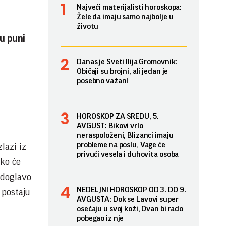
Najveći materijalisti horoskopa:
Žele da imaju samo najbolje u
životu
su puni
Danas je Sveti Ilija Gromovnik:
Običaji su brojni, ali jedan je
posebno važan!
HOROSKOP ZA SREDU, 5.
AVGUST: Bikovi vrlo
neraspoloženi, Blizanci imaju
probleme na poslu, Vage će
lazi iz
privući vesela i duhovita osoba
tko će
rdoglavo
NEDELJNI HOROSKOP OD 3. DO 9.
 postaju
AVGUSTA: Dok se Lavovi super
osećaju u svoj koži, Ovan bi rado
pobegao iz nje