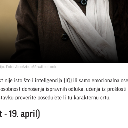
cija; Foto: AloeArbue/Shutterstock
nije isto što i inteligencija (IQ) ili samo emocionalna oset
posobnost donošenja ispravnih odluka, učenja iz prošlosti 
stavku proverite posedujete li tu karakternu crtu.
- 19. april)