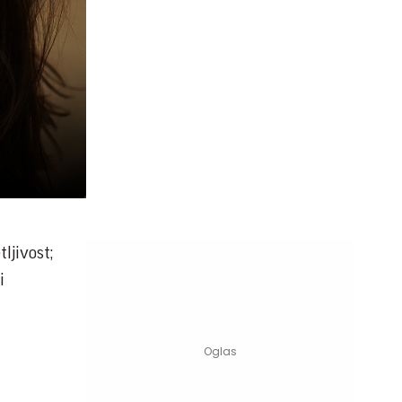
ljivost;
i