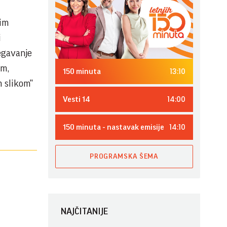
 im
i
egavanje
im,
13:10
150 minuta
m slikom"
14:00
Vesti 14
14:10
150 minuta - nastavak emisije
PROGRAMSKA ŠEMA
NAJČITANIJE