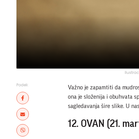
Ilustra
Podeli:
Važno je zapamtiti da mudrost 
ona je složenija i obuhvata s
sagledavanja šire slike. U na
12. OVAN (21. mart 