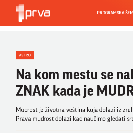
PROGRAMSKA ŠE
ASTRO
Na kom mestu se na
ZNAK kada je MUDRO
Mudrost je životna veština koja dolazi iz zrel
Prava mudrost dolazi kad naučimo gledati sr