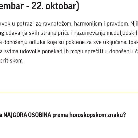
embar - 22. oktobar)
 uvek u potrazi za ravnotežom, harmonijom i pravdom. Nj
agledavanja svih strana priče i razumevanja međuljudski
e donošenju odluka koje su poštene za sve uključene. Ipak
da svima udovolje ponekad ih mogu sprečiti u donošenju č
pritiskom.
aša NAJGORA OSOBINA prema horoskopskom znaku?