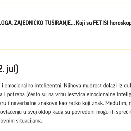
OGA, ZAJEDNIČKO TUŠIRANJE... Koji su FETIŠI horosko
. jul)
i i emocionalno inteligentni. Njihova mudrost dolazi iz d
 i potreba (često su na vrhu lestvica emocionalne intelig
ru i neverbalne znakove kao retko koji znak. Međutim, 
 povlačenju u svoj oklop kada su povređeni mogu ih spreči
zovnim situacijama.