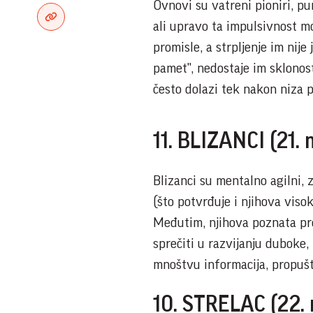
Ovnovi su vatreni pioniri, pun
ali upravo ta impulsivnost mo
promisle, a strpljenje im nije
pamet", nedostaje im sklonost
često dolazi tek nakon niza p
11. BLIZANCI (21. m
Blizanci su mentalno agilni, 
(što potvrđuje i njihova viso
Međutim, njihova poznata pro
sprečiti u razvijanju duboke,
mnoštvu informacija, propušta
10. STRELAC (22.