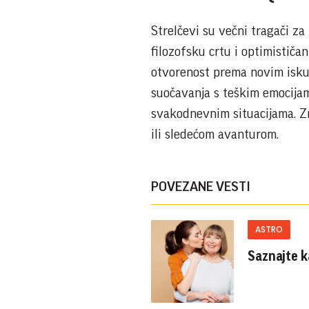
Strelčevi su večni tragači za
filozofsku crtu i optimističa
otvorenost prema novim iskus
suočavanja s teškim emocijam
svakodnevnim situacijama. Zna
ili sledećom avanturom.
POVEZANE VESTI
ASTRO
Saznajte k