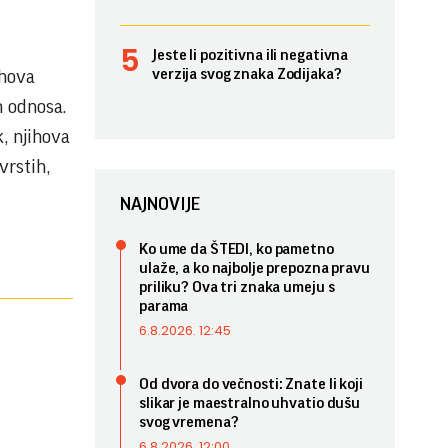
Jeste li pozitivna ili negativna
verzija svog znaka Zodijaka?
ihova
h odnosa.
, njihova
vrstih,
NAJNOVIJE
Ko ume da ŠTEDI, ko pametno
ulaže, a ko najbolje prepozna pravu
priliku? Ova tri znaka umeju s
parama
6.8.2026. 12:45
Od dvora do večnosti: Znate li koji
slikar je maestralno uhvatio dušu
svog vremena?
6.8.2026. 12:00