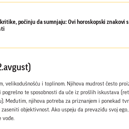
 kritike, počinju da sumnjaju: Ovi horoskopski znakovi 
ti
2.avgust)
 velikodušnošću i toplinom. Njihova mudrost često proiz
 pogrešno te sposobnosti da uče iz prošlih iskustava (re
u). Međutim, njihova potreba za priznanjem i ponekad tv
 zaseniti objektivnost. Ako uspeju da prevaziđu svoj ego,
e vođe.