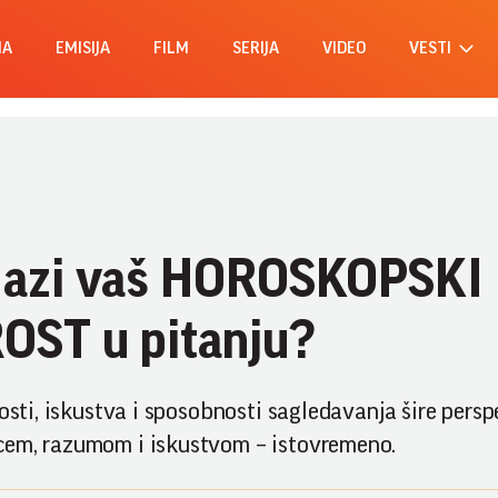
MA
EMISIJA
FILM
SERIJA
VIDEO
VESTI
lazi vaš HOROSKOPSKI
ST u pitanju?
osti, iskustva i sposobnosti sagledavanja šire persp
cem, razumom i iskustvom – istovremeno.