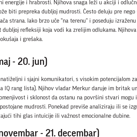
i energije i hrabrosti. Njihova snaga leži u akciji i odlučn
že biti prepreka dubljoj mudrosti. Često deluju pre nego 
 jača strana. Iako brzo uče "na terenu" i poseduju izraženu
 dubljoj refleksiji koja vodi ka zrelijim odlukama. Njihov
okušaja i grešaka.
aj - 20. jun)
znatiželjni i sjajni komunikatori, s visokim potencijalom z
ka IQ rang lista). Njihov vladar Merkur daruje im britak u
menjivost i sklonost da ostanu na površini stvari mogu 
 postojane mudrosti. Ponekad previše analiziraju ili se iz
jući tihi glas intuicije ili važnost emocionalne dubine.
 novembar - 21. decembar)