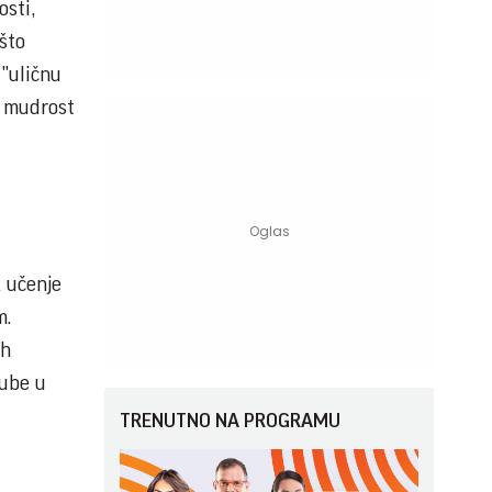
osti,
što
 "uličnu
a mudrost
a učenje
m.
ih
gube u
TRENUTNO NA PROGRAMU