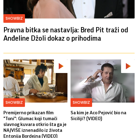
SHOWBIZ
Pravna bitka se nastavlja: Bred ​​Pit traži od
Anđeline Džoli dokaz o prihodima
SHOWBIZ
SHOWBIZ
Premijerno prikazan film
Sa kim je Aco Pejović bio na
"Toni": Glumac koji tumači
Siciliji? (VIDEO)
slavnog kuvara otkrio šta ga je
NAJVIŠE iznenadilo iz života
Entonija Bordejna (VIDEO)