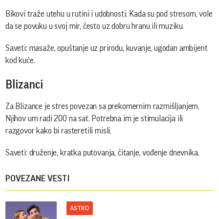
Bikovi traže utehu u rutini i udobnosti. Kada su pod stresom, vole
da se povuku u svoj mir, često uz dobru hranu ili muziku.
Saveti: masaže, opuštanje uz prirodu, kuvanje, ugodan ambijent
kod kuće.
Blizanci
Za Blizance je stres povezan sa prekomernim razmišljanjem.
Njihov um radi 200 na sat. Potrebna im je stimulacija ili
razgovor kako bi rasteretili misli.
Saveti: druženje, kratka putovanja, čitanje, vođenje dnevnika.
POVEZANE VESTI
ASTRO