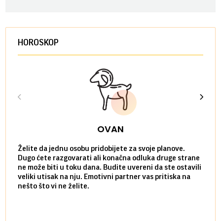
HOROSKOP
OVAN
Želite da jednu osobu pridobijete za svoje planove.
Danas
Dugo ćete razgovarati ali konačna odluka druge strane
Niste
ne može biti u toku dana. Budite uvereni da ste ostavili
povol
veliki utisak na nju. Emotivni partner vas pritiska na
a pos
nešto što vi ne želite.
više 