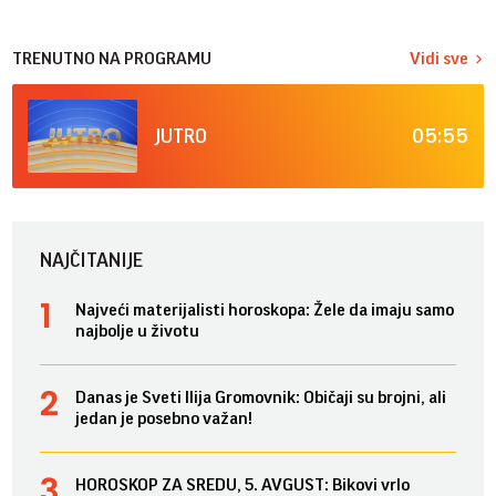
TRENUTNO NA PROGRAMU
Vidi sve
05:55
JUTRO
NAJČITANIJE
Najveći materijalisti horoskopa: Žele da imaju samo
najbolje u životu
Danas je Sveti Ilija Gromovnik: Običaji su brojni, ali
jedan je posebno važan!
HOROSKOP ZA SREDU, 5. AVGUST: Bikovi vrlo