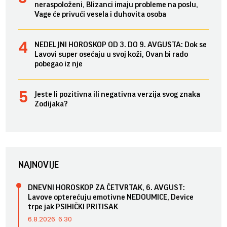
neraspoloženi, Blizanci imaju probleme na poslu,
Vage će privući vesela i duhovita osoba
NEDELJNI HOROSKOP OD 3. DO 9. AVGUSTA: Dok se
Lavovi super osećaju u svoj koži, Ovan bi rado
pobegao iz nje
Jeste li pozitivna ili negativna verzija svog znaka
Zodijaka?
NAJNOVIJE
DNEVNI HOROSKOP ZA ČETVRTAK, 6. AVGUST:
Lavove opterećuju emotivne NEDOUMICE, Device
trpe jak PSIHIČKI PRITISAK
6.8.2026. 6:30