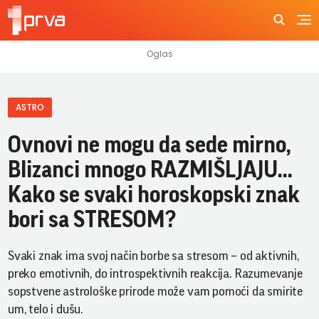
ASTRO
Ovnovi ne mogu da sede mirno,
Blizanci mnogo RAZMIŠLJAJU...
Kako se svaki horoskopski znak
bori sa STRESOM?
Svaki znak ima svoj način borbe sa stresom – od aktivnih,
preko emotivnih, do introspektivnih reakcija. Razumevanje
sopstvene astrološke prirode može vam pomoći da smirite
um, telo i dušu.