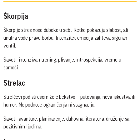
Škorpija
Škorpije stres nose duboko u sebi. Retko pokazuju slabost, ali
unutra vode pravu borbu. Intenzitet emocija zahteva siguran
ventil.
Saveti: intenzivan trening, plivanje, introspekcija, vreme u
samoći.
Strelac
Strelčevi pod stresom žele bekstvo – putovanja, nova iskustva ili
humor. Ne podnose ograničenja ni stagnaciju.
Saveti: avanture, planinarenje, duhovna literatura, druženje sa
pozitivnim ljudima.