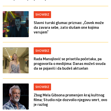
SHOWBIZ
Slavni turski glumac priznao: „Čovek može
da zavara sebe, zato slušam one kojima
verujem“
SHOWBIZ
Rada Manojlović se prisetila početaka, pa
progovorila o medijima: Danas možeš svuda
da se pojaviš i da budeš aktuelan
SHOWBIZ
Zbog Mela Gibsona promenjen kraj kultnog
filma; Studio nije dozvolio njegovu smrt, ovo
je razlog