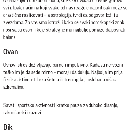
U današnjem ubrzanom dobu, stres se uvukao u živote gotovo
svih. Ipak, način na koji svako od nas reaguje na pritisak može se
drastično razlikovati – a astrologija tvrdi da odgovor leži i u
zvezdama. Za vas smo istražili kako se svaki horoskopski znak
nosi sa stresom i koje strategije mu najbolje pomažu da povrati
balans.
Ovan
Ovnovi stres doživljavaju burno i impulsivno. Kada su nervozni,
teško im je da sede mirno – moraju da deluju. Najbolje im prija
fizička aktivnost, brza šetnja ili trening koji oslobađa višak
adrenalina.
Saveti: sportske aktivnosti, kratke pauze za duboko disanje,
takmičarski izazovi.
Bik