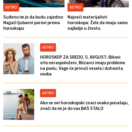
ASTRO
ASTRO
Suđeno im je da budu zajedno:
Najveći materijalisti
Najjači ljubavni parovi prema
horoskopa: Žele da imaju samo
horoskopu
najbolje u životu
ASTRO
HOROSKOP ZA SREDU, 5. AVGUST: Bikovi
vrlo neraspoloženi, Blizanci imaju probleme
na poslu, Vage će privući vesela i duhovita
osoba
ASTRO
Ako se ovi horoskopski znaci ovako ponašaju,
znači da im je do vas BAŠ STALO