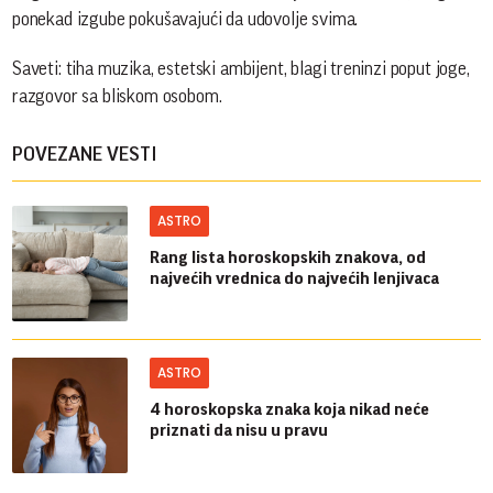
ponekad izgube pokušavajući da udovolje svima.
Saveti: tiha muzika, estetski ambijent, blagi treninzi poput joge,
razgovor sa bliskom osobom.
POVEZANE VESTI
ASTRO
Rang lista horoskopskih znakova, od
najvećih vrednica do najvećih lenjivaca
ASTRO
4 horoskopska znaka koja nikad neće
priznati da nisu u pravu