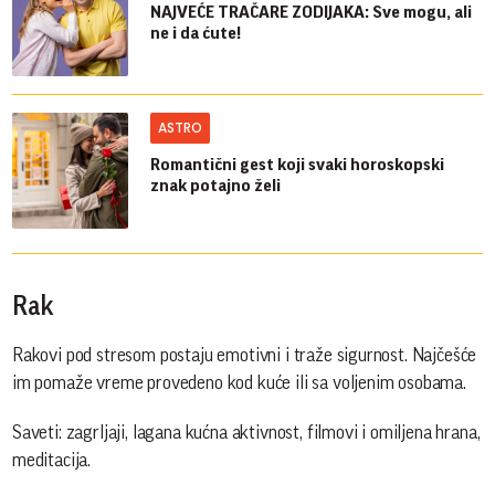
NAJVEĆE TRAČARE ZODIJAKA: Sve mogu, ali
ne i da ćute!
ASTRO
Romantični gest koji svaki horoskopski
znak potajno želi
Rak
Rakovi pod stresom postaju emotivni i traže sigurnost. Najčešće
im pomaže vreme provedeno kod kuće ili sa voljenim osobama.
Saveti: zagrljaji, lagana kućna aktivnost, filmovi i omiljena hrana,
meditacija.