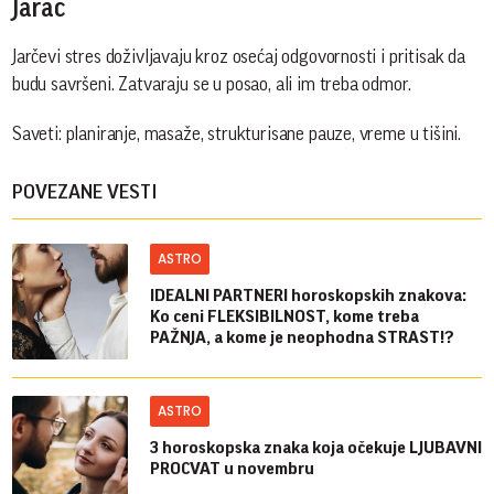
Jarac
Jarčevi stres doživljavaju kroz osećaj odgovornosti i pritisak da
budu savršeni. Zatvaraju se u posao, ali im treba odmor.
Saveti: planiranje, masaže, strukturisane pauze, vreme u tišini.
POVEZANE VESTI
ASTRO
IDEALNI PARTNERI horoskopskih znakova:
Ko ceni FLEKSIBILNOST, kome treba
PAŽNJA, a kome je neophodna STRAST!?
ASTRO
3 horoskopska znaka koja očekuje LJUBAVNI
PROCVAT u novembru