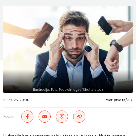
Ilustracija; Foto: PeopleImages/Shutterstock
5.11.2025.
|
20:00
Izvor: prva.rs/J.G.
Podeli: