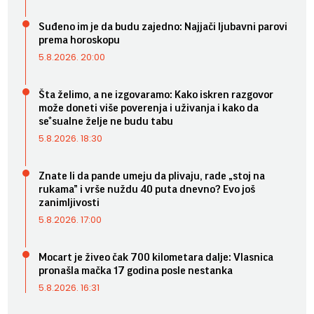
Suđeno im je da budu zajedno: Najjači ljubavni parovi
prema horoskopu
5.8.2026. 20:00
Šta želimo, a ne izgovaramo: Kako iskren razgovor
može doneti više poverenja i uživanja i kako da
se*sualne želje ne budu tabu
5.8.2026. 18:30
Znate li da pande umeju da plivaju, rade „stoj na
rukama” i vrše nuždu 40 puta dnevno? Evo još
zanimljivosti
5.8.2026. 17:00
Mocart je živeo čak 700 kilometara dalje: Vlasnica
pronašla mačka 17 godina posle nestanka
5.8.2026. 16:31