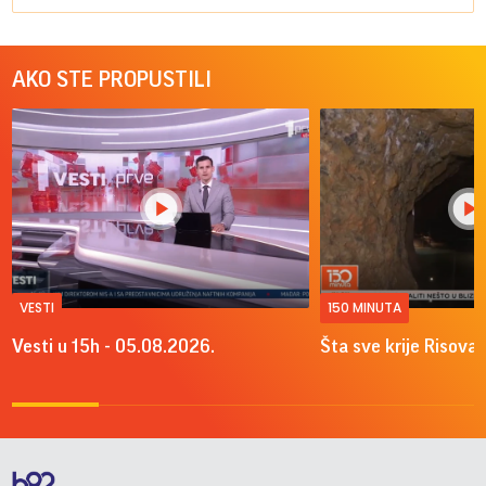
AKO STE PROPUSTILI
VESTI
150 MINUTA
Vesti u 15h - 05.08.2026.
Šta sve krije Risova