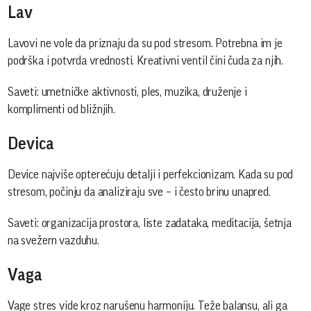
Lav
Lavovi ne vole da priznaju da su pod stresom. Potrebna im je
podrška i potvrda vrednosti. Kreativni ventil čini čuda za njih.
Saveti: umetničke aktivnosti, ples, muzika, druženje i
komplimenti od bližnjih.
Devica
Device najviše opterećuju detalji i perfekcionizam. Kada su pod
stresom, počinju da analiziraju sve – i često brinu unapred.
Saveti: organizacija prostora, liste zadataka, meditacija, šetnja
na svežem vazduhu.
Vaga
Vage stres vide kroz narušenu harmoniju. Teže balansu, ali ga