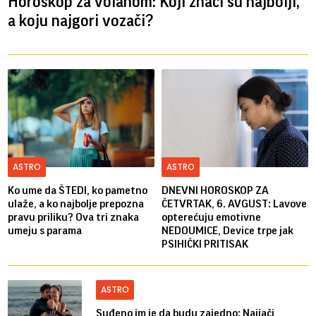
Horoskop za volanom: Koji znaci su najbolji,
a koju najgori vozači?
ASTRO
ASTRO
Ko ume da ŠTEDI, ko pametno
DNEVNI HOROSKOP ZA
ulaže, a ko najbolje prepozna
ČETVRTAK, 6. AVGUST: Lavove
pravu priliku? Ova tri znaka
opterećuju emotivne
umeju s parama
NEDOUMICE, Device trpe jak
PSIHIČKI PRITISAK
ASTRO
Suđeno im je da budu zajedno: Najjači