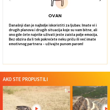
OVAN
Današnji dan je najbolje iskoristiti za ljubav. Imate vi i
Ako v
drugih planova i drugih situacija koje su vam bitne, ali
do ma
ono gde ćete najviše uživati jeste zaista polje emocija.
van g
Bez obzira da li tek pokrećete neku priču ili već imate
društ
emotivnog partnera – uživajte punom parom!
kolik
AKO STE PROPUSTILI