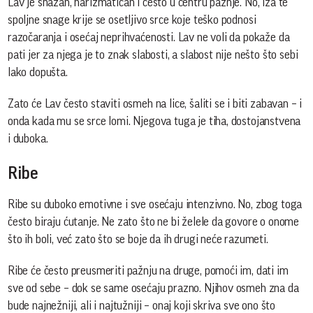
Lav je snažan, harizmatičan i često u centru pažnje. No, iza te
spoljne snage krije se osetljivo srce koje teško podnosi
razočaranja i osećaj neprihvaćenosti. Lav ne voli da pokaže da
pati jer za njega je to znak slabosti, a slabost nije nešto što sebi
lako dopušta.
Zato će Lav često staviti osmeh na lice, šaliti se i biti zabavan – i
onda kada mu se srce lomi. Njegova tuga je tiha, dostojanstvena
i duboka.
Ribe
Ribe su duboko emotivne i sve osećaju intenzivno. No, zbog toga
često biraju ćutanje. Ne zato što ne bi želele da govore o onome
što ih boli, već zato što se boje da ih drugi neće razumeti.
Ribe će često preusmeriti pažnju na druge, pomoći im, dati im
sve od sebe – dok se same osećaju prazno. Njihov osmeh zna da
bude najnežniji, ali i najtužniji – onaj koji skriva sve ono što