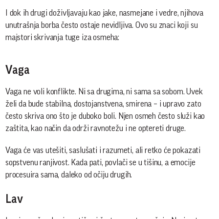
I dok ih drugi doživljavaju kao jake, nasmejane i vedre, njihova
unutrašnja borba često ostaje nevidljiva. Ovo su znaci koji su
majstori skrivanja tuge iza osmeha:
Vaga
Vaga ne voli konflikte. Ni sa drugima, ni sama sa sobom. Uvek
želi da bude stabilna, dostojanstvena, smirena – i upravo zato
često skriva ono što je duboko boli. Njen osmeh često služi kao
zaštita, kao način da održi ravnotežu i ne optereti druge.
Vaga će vas utešiti, saslušati i razumeti, ali retko će pokazati
sopstvenu ranjivost. Kada pati, povlači se u tišinu, a emocije
procesuira sama, daleko od očiju drugih.
Lav