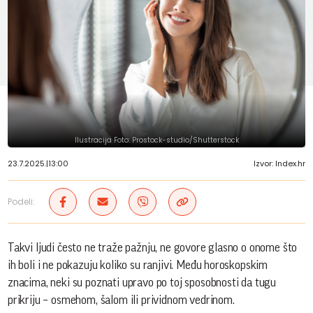
Ilustracija Foto: Prostock-studio/Shutterstock
23.7.2025.
|
13:00
Izvor: Index.hr
Podeli:
Takvi ljudi često ne traže pažnju, ne govore glasno o onome što
ih boli i ne pokazuju koliko su ranjivi. Među horoskopskim
znacima, neki su poznati upravo po toj sposobnosti da tugu
prikriju – osmehom, šalom ili prividnom vedrinom.