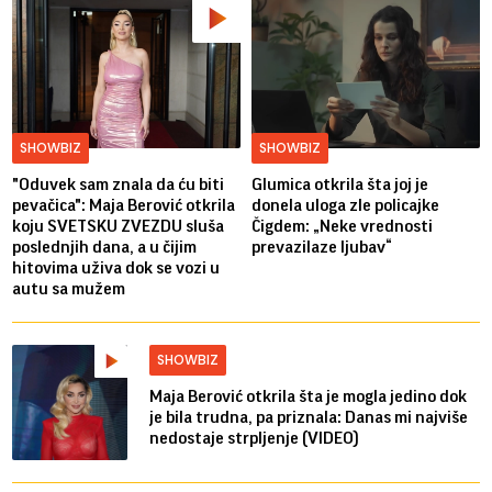
SHOWBIZ
SHOWBIZ
"Oduvek sam znala da ću biti
Glumica otkrila šta joj je
pevačica": Maja Berović otkrila
donela uloga zle policajke
koju SVETSKU ZVEZDU sluša
Čigdem: „Neke vrednosti
poslednjih dana, a u čijim
prevazilaze ljubav“
hitovima uživa dok se vozi u
autu sa mužem
SHOWBIZ
Maja Berović otkrila šta je mogla jedino dok
je bila trudna, pa priznala: Danas mi najviše
nedostaje strpljenje (VIDEO)