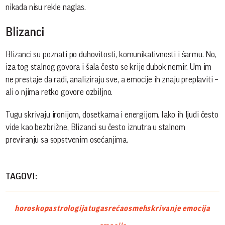
nikada nisu rekle naglas.
Blizanci
Blizanci su poznati po duhovitosti, komunikativnosti i šarmu. No,
iza tog stalnog govora i šala često se krije dubok nemir. Um im
ne prestaje da radi, analiziraju sve, a emocije ih znaju preplaviti –
ali o njima retko govore ozbiljno.
Tugu skrivaju ironijom, dosetkama i energijom. Iako ih ljudi često
vide kao bezbrižne, Blizanci su često iznutra u stalnom
previranju sa sopstvenim osećanjima.
TAGOVI:
horoskop
astrologija
tuga
sreća
osmeh
skrivanje emocija