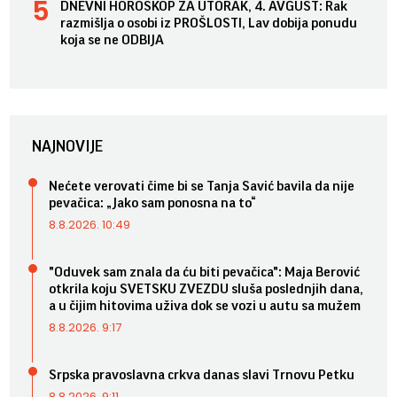
DNEVNI HOROSKOP ZA UTORAK, 4. AVGUST: Rak
razmišlja o osobi iz PROŠLOSTI, Lav dobija ponudu
koja se ne ODBIJA
NAJNOVIJE
Nećete verovati čime bi se Tanja Savić bavila da nije
pevačica: „Jako sam ponosna na to“
8.8.2026. 10:49
"Oduvek sam znala da ću biti pevačica": Maja Berović
otkrila koju SVETSKU ZVEZDU sluša poslednjih dana,
a u čijim hitovima uživa dok se vozi u autu sa mužem
8.8.2026. 9:17
Srpska pravoslavna crkva danas slavi Trnovu Petku
8.8.2026. 9:11