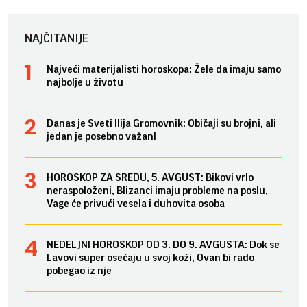
NAJČITANIJE
Najveći materijalisti horoskopa: Žele da imaju samo
najbolje u životu
Danas je Sveti Ilija Gromovnik: Običaji su brojni, ali
jedan je posebno važan!
HOROSKOP ZA SREDU, 5. AVGUST: Bikovi vrlo
neraspoloženi, Blizanci imaju probleme na poslu,
Vage će privući vesela i duhovita osoba
NEDELJNI HOROSKOP OD 3. DO 9. AVGUSTA: Dok se
Lavovi super osećaju u svoj koži, Ovan bi rado
pobegao iz nje