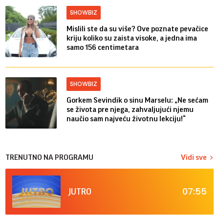
SHOWBIZ
Mislili ste da su više? Ove poznate pevačice
kriju koliko su zaista visoke, a jedna ima
samo 156 centimetara
SHOWBIZ
Gorkem Sevindik o sinu Marselu: „Ne sećam
se života pre njega, zahvaljujući njemu
naučio sam najveću životnu lekciju!“
TRENUTNO NA PROGRAMU
Vidi sve
07:55
JUTRO