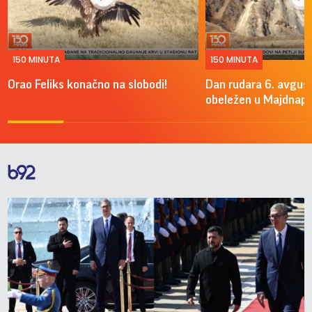
150 MINUTA
150 MINUTA
Orao Feliks konačno na slobodi!
Dan rudara 6. avgus
obeležen u Majdnap