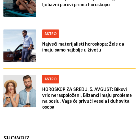
ljubavni parovi prema horoskopu
ASTRO
Najveći materijalisti horoskopa: Žele da
imaju samo najbolje u životu
ASTRO
HOROSKOP ZA SREDU, 5. AVGUST: Bikovi
vrlo neraspoloženi, Blizanci imaju probleme
na poslu, Vage će privući vesela i duhovita
osoba
SHOWBIZ