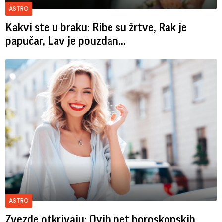
ASTRO
Kakvi ste u braku: Ribe su žrtve, Rak je
papučar, Lav je pouzdan...
ASTRO
Zvezde otkrivaju: Ovih pet horoskopskih