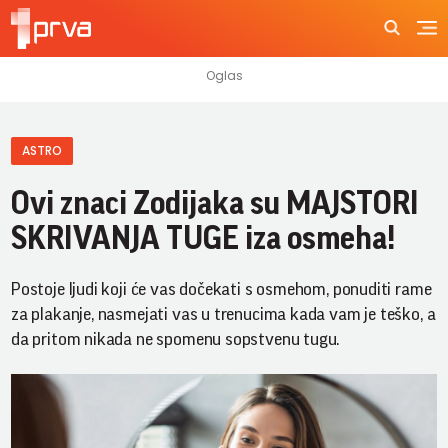
ASTRO
Ovi znaci Zodijaka su MAJSTORI
SKRIVANJA TUGE iza osmeha!
Postoje ljudi koji će vas dočekati s osmehom, ponuditi rame
za plakanje, nasmejati vas u trenucima kada vam je teško, a
da pritom nikada ne spomenu sopstvenu tugu.