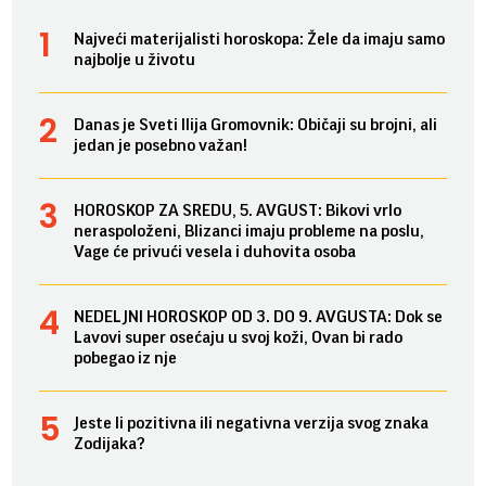
Najveći materijalisti horoskopa: Žele da imaju samo
najbolje u životu
Danas je Sveti Ilija Gromovnik: Običaji su brojni, ali
jedan je posebno važan!
HOROSKOP ZA SREDU, 5. AVGUST: Bikovi vrlo
neraspoloženi, Blizanci imaju probleme na poslu,
Vage će privući vesela i duhovita osoba
NEDELJNI HOROSKOP OD 3. DO 9. AVGUSTA: Dok se
Lavovi super osećaju u svoj koži, Ovan bi rado
pobegao iz nje
Jeste li pozitivna ili negativna verzija svog znaka
Zodijaka?