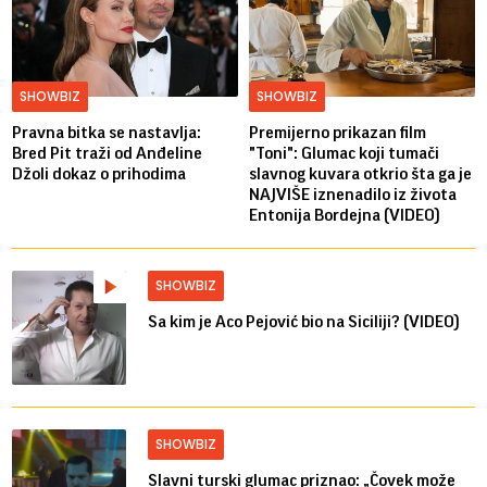
SHOWBIZ
SHOWBIZ
Pravna bitka se nastavlja:
Premijerno prikazan film
Bred ​​Pit traži od Anđeline
"Toni": Glumac koji tumači
Džoli dokaz o prihodima
slavnog kuvara otkrio šta ga je
NAJVIŠE iznenadilo iz života
Entonija Bordejna (VIDEO)
SHOWBIZ
Sa kim je Aco Pejović bio na Siciliji? (VIDEO)
SHOWBIZ
Slavni turski glumac priznao: „Čovek može