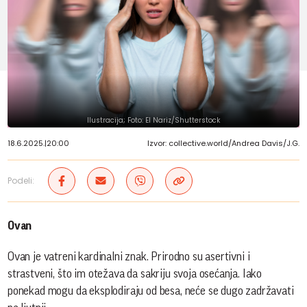
Ilustracija; Foto: El Nariz/Shutterstock
18.6.2025.
|
20:00
Izvor: collective.world/Andrea Davis/J.G.
Podeli:
Ovan
Ovan je vatreni kardinalni znak. Prirodno su asertivni i
strastveni, što im otežava da sakriju svoja osećanja. Iako
ponekad mogu da eksplodiraju od besa, neće se dugo zadržavati