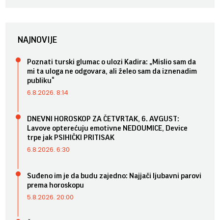
NAJNOVIJE
Poznati turski glumac o ulozi Kadira: „Mislio sam da
mi ta uloga ne odgovara, ali želeo sam da iznenadim
publiku“
6.8.2026. 8:14
DNEVNI HOROSKOP ZA ČETVRTAK, 6. AVGUST:
Lavove opterećuju emotivne NEDOUMICE, Device
trpe jak PSIHIČKI PRITISAK
6.8.2026. 6:30
Suđeno im je da budu zajedno: Najjači ljubavni parovi
prema horoskopu
5.8.2026. 20:00