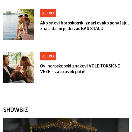
ASTRO
Ako se ovi horoskopski znaci ovako ponašaju,
znači da im je do vas BAŠ STALO
ASTRO
Ovi horoskopski znakovi VOLE TOKSIČNE
VEZE – zato uvek pate!
SHOWBIZ