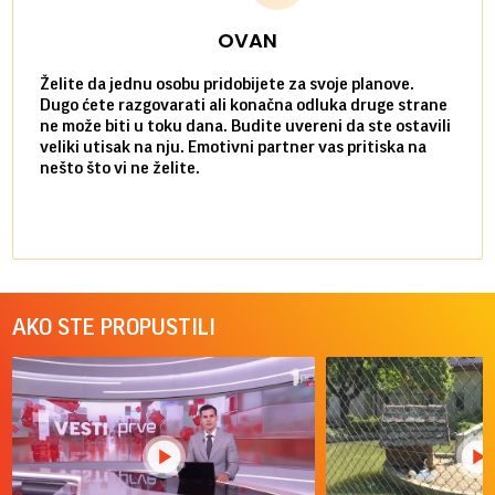
OVAN
Želite da jednu osobu pridobijete za svoje planove.
Danas
Dugo ćete razgovarati ali konačna odluka druge strane
Niste
ne može biti u toku dana. Budite uvereni da ste ostavili
povol
veliki utisak na nju. Emotivni partner vas pritiska na
a pos
nešto što vi ne želite.
više 
AKO STE PROPUSTILI