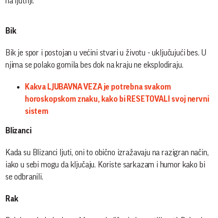
na ljutnji.
Bik
Bik je spor i postojan u većini stvari u životu - uključujući bes. U
njima se polako gomila bes dok na kraju ne eksplodiraju.
Kakva LJUBAVNA VEZA je potrebna svakom
horoskopskom znaku, kako bi RESETOVALI svoj nervni
sistem
Blizanci
Kada su Blizanci ljuti, oni to obično izražavaju na razigran način,
iako u sebi mogu da ključaju. Koriste sarkazam i humor kako bi
se odbranili.
Rak