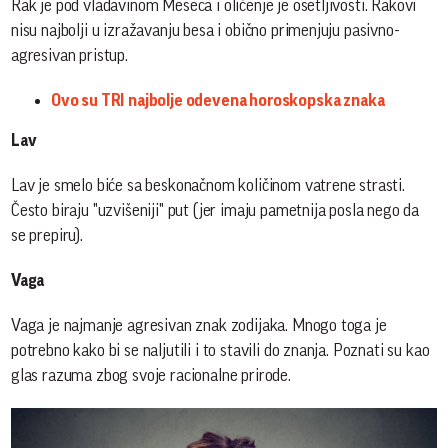
Rak je pod vladavinom Meseca i oličenje je osetljivosti. Rakovi
nisu najbolji u izražavanju besa i obično primenjuju pasivno-
agresivan pristup.
Ovo su TRI najbolje odevena horoskopska znaka
Lav
Lav je smelo biće sa beskonačnom količinom vatrene strasti.
Često biraju "uzvišeniji" put (jer imaju pametnija posla nego da
se prepiru).
Vaga
Vaga je najmanje agresivan znak zodijaka. Mnogo toga je
potrebno kako bi se naljutili i to stavili do znanja. Poznati su kao
glas razuma zbog svoje racionalne prirode.