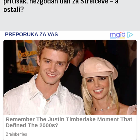
pritisak, nezgodan dan za Strelčeve – a
ostali?