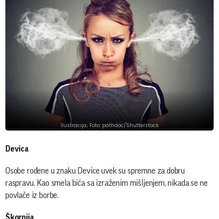
Ilustracija; Foto: pathdoc/Shutterstock
Devica
Osobe rođene u znaku Device uvek su spremne za dobru
raspravu. Kao smela bića sa izraženim mišljenjem, nikada se ne
povlače iz borbe.
Škorpija