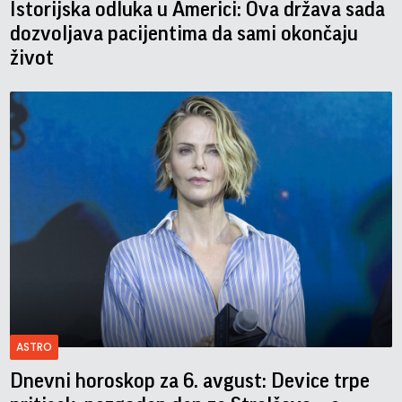
Istorijska odluka u Americi: Ova država sada
dozvoljava pacijentima da sami okončaju
život
ASTRO
Dnevni horoskop za 6. avgust: Device trpe