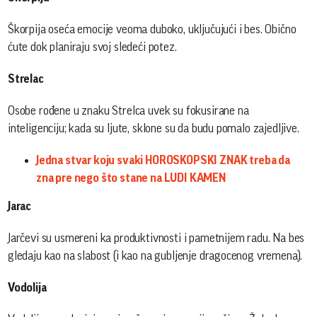
Škorpija oseća emocije veoma duboko, uključujući i bes. Obično
ćute dok planiraju svoj sledeći potez.
Strelac
Osobe rođene u znaku Strelca uvek su fokusirane na
inteligenciju; kada su ljute, sklone su da budu pomalo zajedljive.
Jedna stvar koju svaki HOROSKOPSKI ZNAK treba da
zna pre nego što stane na LUDI KAMEN
Jarac
Jarčevi su usmereni ka produktivnosti i pametnijem radu. Na bes
gledaju kao na slabost (i kao na gubljenje dragocenog vremena).
Vodolija