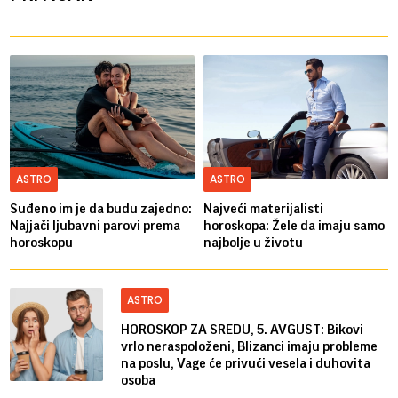
ASTRO
ASTRO
Suđeno im je da budu zajedno:
Najveći materijalisti
Najjači ljubavni parovi prema
horoskopa: Žele da imaju samo
horoskopu
najbolje u životu
ASTRO
HOROSKOP ZA SREDU, 5. AVGUST: Bikovi
vrlo neraspoloženi, Blizanci imaju probleme
na poslu, Vage će privući vesela i duhovita
osoba