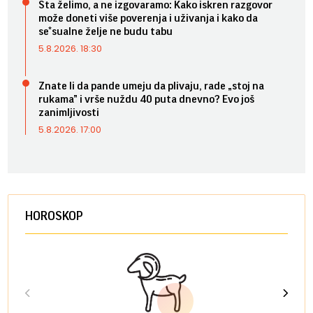
Šta želimo, a ne izgovaramo: Kako iskren razgovor
može doneti više poverenja i uživanja i kako da
se*sualne želje ne budu tabu
5.8.2026. 18:30
Znate li da pande umeju da plivaju, rade „stoj na
rukama” i vrše nuždu 40 puta dnevno? Evo još
zanimljivosti
5.8.2026. 17:00
HOROSKOP