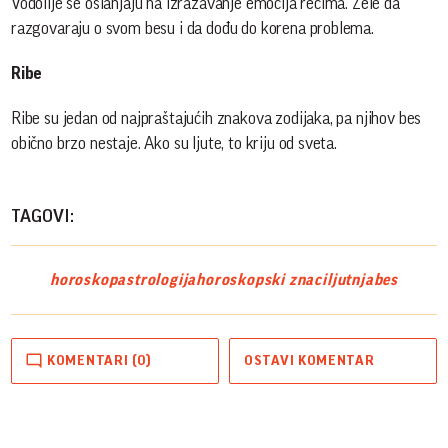
Vodolije se oslanjaju na izražavanje emocija rečima. Žele da
razgovaraju o svom besu i da dođu do korena problema.
Ribe
Ribe su jedan od najpraštajućih znakova zodijaka, pa njihov bes
obično brzo nestaje. Ako su ljute, to kriju od sveta.
TAGOVI:
horoskop
astrologija
horoskopski znaci
ljutnja
bes
KOMENTARI (0)
OSTAVI KOMENTAR