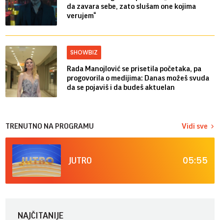
da zavara sebe, zato slušam one kojima
verujem“
SHOWBIZ
Rada Manojlović se prisetila početaka, pa
progovorila o medijima: Danas možeš svuda
da se pojaviš i da budeš aktuelan
TRENUTNO NA PROGRAMU
Vidi sve
05:55
JUTRO
NAJČITANIJE