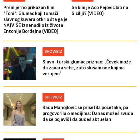
Premijerno prikazan film
Sa kim je Aco Pejović bio na
"Toni": Glumac koji tumači
Siciliji? (VIDEO)
slavnog kuvara otkrio šta ga je
NAJVIŠE iznenadilo iz života
Entonija Bordejna (VIDEO)
SHOWBIZ
Slavni turski glumac priznao: „Čovek može
da zavara sebe, zato slušam one kojima
verujem“
SHOWBIZ
Rada Manojlović se prisetila početaka, pa
progovorila o medijima: Danas možeš svuda
da se pojaviš i da budeš aktuelan