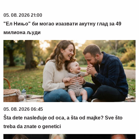
05. 08. 2026 21:00
"Ел Нињо" би могао изазвати акутну глад за 49
милиона људи
05. 08. 2026 06:45
Šta dete nasleđuje od oca, a šta od majke? Sve što
treba da znate o genetici