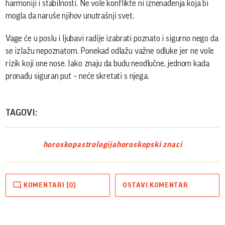
harmoniji i stabilnosti. Ne vole konflikte ni iznenađenja koja bi
mogla da naruše njihov unutrašnji svet.
Vage će u poslu i ljubavi radije izabrati poznato i sigurno nego da
se izlažu nepoznatom. Ponekad odlažu važne odluke jer ne vole
rizik koji one nose. Iako znaju da budu neodlučne, jednom kada
pronađu siguran put – neće skretati s njega.
TAGOVI:
horoskop
astrologija
horoskopski znaci
KOMENTARI (0)
OSTAVI KOMENTAR