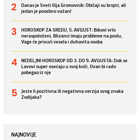
Danas je Sveti Ilija Gromovnik: Običaji su brojni, ali
jedan je posebno važan!
HOROSKOP ZA SREDU, 5. AVGUST: Bikovi vrlo
neraspoloženi, Blizanci imaju probleme na poslu,
Vage će privući vesela i duhovita osoba
NEDELJNI HOROSKOP OD 3. DO 9. AVGUSTA: Dok se
Lavovi super osećaju u svoj koži, Ovan bi rado
pobegao iz nje
Jeste li pozitivna ili negativna verzija svog znaka
Zodijaka?
NAJNOVIJE