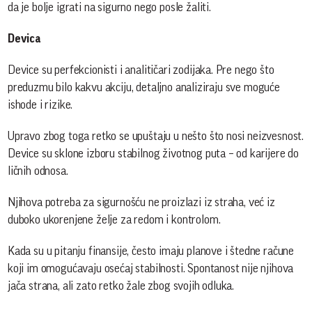
da je bolje igrati na sigurno nego posle žaliti.
Devica
Device su perfekcionisti i analitičari zodijaka. Pre nego što
preduzmu bilo kakvu akciju, detaljno analiziraju sve moguće
ishode i rizike.
Upravo zbog toga retko se upuštaju u nešto što nosi neizvesnost.
Device su sklone izboru stabilnog životnog puta – od karijere do
ličnih odnosa.
Njihova potreba za sigurnošću ne proizlazi iz straha, već iz
duboko ukorenjene želje za redom i kontrolom.
Kada su u pitanju finansije, često imaju planove i štedne račune
koji im omogućavaju osećaj stabilnosti. Spontanost nije njihova
jača strana, ali zato retko žale zbog svojih odluka.