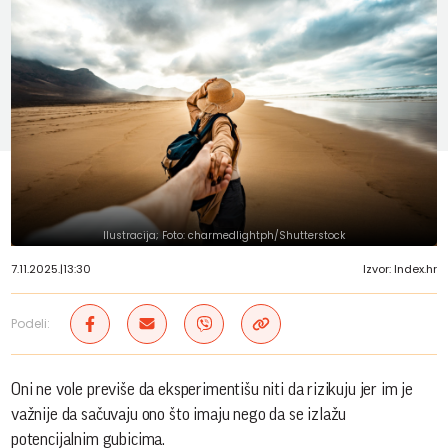
Ilustracija; Foto: charmedlightph/Shutterstock
7.11.2025.
|
13:30
Izvor: Index.hr
Podeli:
Oni ne vole previše da eksperimentišu niti da rizikuju jer im je
važnije da sačuvaju ono što imaju nego da se izlažu
potencijalnim gubicima.