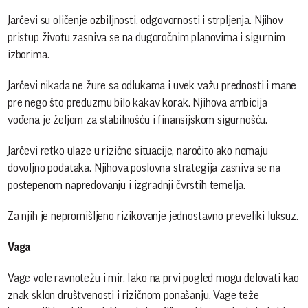
Jarčevi su oličenje ozbiljnosti, odgovornosti i strpljenja. Njihov
pristup životu zasniva se na dugoročnim planovima i sigurnim
izborima.
Jarčevi nikada ne žure sa odlukama i uvek važu prednosti i mane
pre nego što preduzmu bilo kakav korak. Njihova ambicija
vođena je željom za stabilnošću i finansijskom sigurnošću.
Jarčevi retko ulaze u rizične situacije, naročito ako nemaju
dovoljno podataka. Njihova poslovna strategija zasniva se na
postepenom napredovanju i izgradnji čvrstih temelja.
Za njih je nepromišljeno rizikovanje jednostavno preveliki luksuz.
Vaga
Vage vole ravnotežu i mir. Iako na prvi pogled mogu delovati kao
znak sklon društvenosti i rizičnom ponašanju, Vage teže