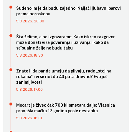
Suđeno im je da budu zajedno: Najjači ljubavni parovi
prema horoskopu
5.8.2026. 20:00
Šta želimo, a ne izgovaramo: Kako iskren razgovor
može doneti više poverenja i uživanja i kako da
se*sualne želje ne budu tabu
5.8.2026. 18:30
Znate li da pande umeju da plivaju, rade „stoj na
rukama” i vrše nuždu 40 puta dnevno? Evo još
zanimljivosti
5.8.2026. 17:00
Mocart je živeo čak 700 kilometara dalje: Vlasnica
pronašla mačka 17 godina posle nestanka
5.8.2026. 16:31