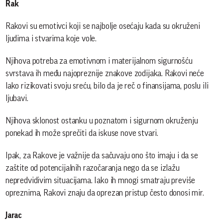
Rak
Rakovi su emotivci koji se najbolje osećaju kada su okruženi
ljudima i stvarima koje vole.
Njihova potreba za emotivnom i materijalnom sigurnošću
svrstava ih među najopreznije znakove zodijaka. Rakovi neće
lako rizikovati svoju sreću, bilo da je reč o finansijama, poslu ili
ljubavi.
Njihova sklonost ostanku u poznatom i sigurnom okruženju
ponekad ih može sprečiti da iskuse nove stvari.
Ipak, za Rakove je važnije da sačuvaju ono što imaju i da se
zaštite od potencijalnih razočaranja nego da se izlažu
nepredvidivim situacijama. Iako ih mnogi smatraju previše
opreznima, Rakovi znaju da oprezan pristup često donosi mir.
Jarac