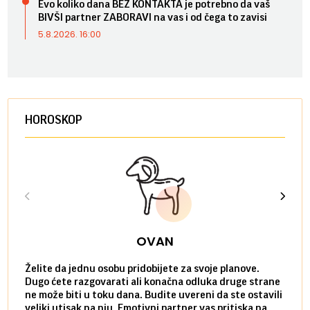
Evo koliko dana BEZ KONTAKTA je potrebno da vaš
BIVŠI partner ZABORAVI na vas i od čega to zavisi
5.8.2026. 16:00
HOROSKOP
OVAN
Želite da jednu osobu pridobijete za svoje planove.
Danas
Dugo ćete razgovarati ali konačna odluka druge strane
Niste
ne može biti u toku dana. Budite uvereni da ste ostavili
povol
veliki utisak na nju. Emotivni partner vas pritiska na
a pos