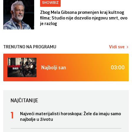
SHOWBIZ
Zbog Mela Gibsona promenjen kraj kultnog
filma; Studio nije dozvolio njegovu smrt, ovo
je razlog
TRENUTNO NA PROGRAMU
Vidi sve
03:00
Najbolji san
NAJČITANIJE
Najveći materijalisti horoskopa: Žele da imaju samo
najbolje u životu