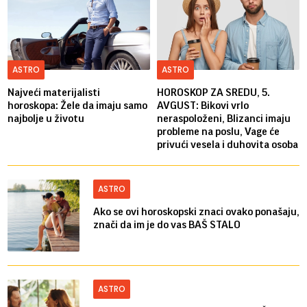
ASTRO
ASTRO
Najveći materijalisti
HOROSKOP ZA SREDU, 5.
horoskopa: Žele da imaju samo
AVGUST: Bikovi vrlo
najbolje u životu
neraspoloženi, Blizanci imaju
probleme na poslu, Vage će
privući vesela i duhovita osoba
ASTRO
Ako se ovi horoskopski znaci ovako ponašaju,
znači da im je do vas BAŠ STALO
ASTRO