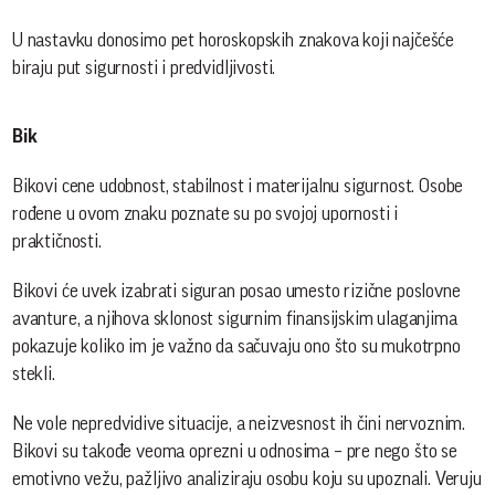
U nastavku donosimo pet horoskopskih znakova koji najčešće
biraju put sigurnosti i predvidljivosti.
Bik
Bikovi cene udobnost, stabilnost i materijalnu sigurnost. Osobe
rođene u ovom znaku poznate su po svojoj upornosti i
praktičnosti.
Bikovi će uvek izabrati siguran posao umesto rizične poslovne
avanture, a njihova sklonost sigurnim finansijskim ulaganjima
pokazuje koliko im je važno da sačuvaju ono što su mukotrpno
stekli.
Ne vole nepredvidive situacije, a neizvesnost ih čini nervoznim.
Bikovi su takođe veoma oprezni u odnosima – pre nego što se
emotivno vežu, pažljivo analiziraju osobu koju su upoznali. Veruju