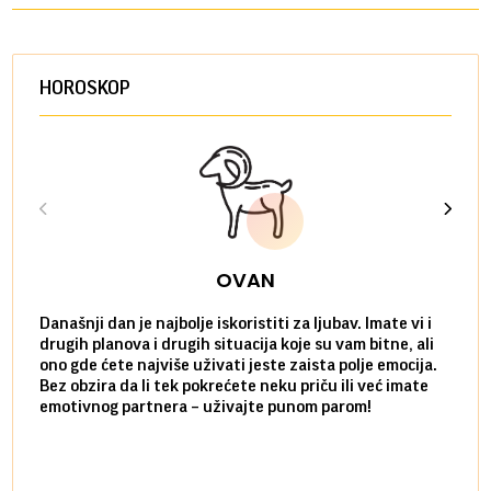
HOROSKOP
OVAN
Današnji dan je najbolje iskoristiti za ljubav. Imate vi i
Ako v
drugih planova i drugih situacija koje su vam bitne, ali
do ma
ono gde ćete najviše uživati jeste zaista polje emocija.
van g
Bez obzira da li tek pokrećete neku priču ili već imate
društ
emotivnog partnera – uživajte punom parom!
kolik