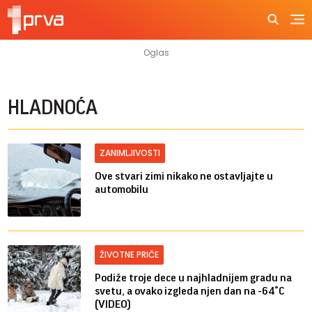
HLADNOĆA
ZANIMLJIVOSTI
Ove stvari zimi nikako ne ostavljajte u
automobilu
ŽIVOTNE PRIČE
Podiže troje dece u najhladnijem gradu na
svetu, a ovako izgleda njen dan na -64°C
(VIDEO)