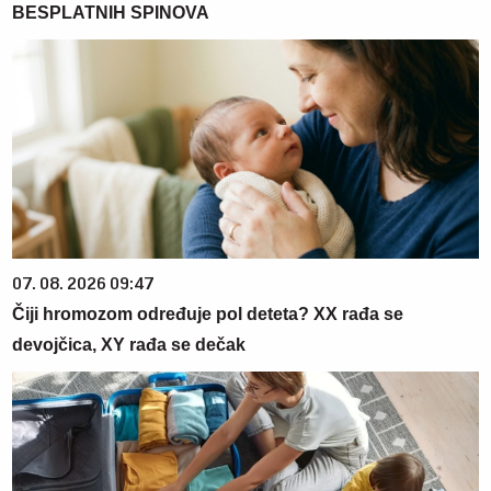
BESPLATNIH SPINOVA
07. 08. 2026 09:47
Čiji hromozom određuje pol deteta? XX rađa se
devojčica, XY rađa se dečak