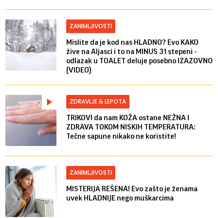
ZANIMLJIVOSTI
Mislite da je kod nas HLADNO? Evo KAKO
žive na Aljasci i to na MINUS 31 stepeni -
odlazak u TOALET deluje posebno IZAZOVNO
(VIDEO)
ZDRAVLJE & LEPOTA
TRIKOVI da nam KOŽA ostane NEŽNA I
ZDRAVA TOKOM NISKIH TEMPERATURA:
Tečne sapune nikako ne koristite!
ZANIMLJIVOSTI
MISTERIJA REŠENA! Evo zašto je ženama
uvek HLADNIJE nego muškarcima