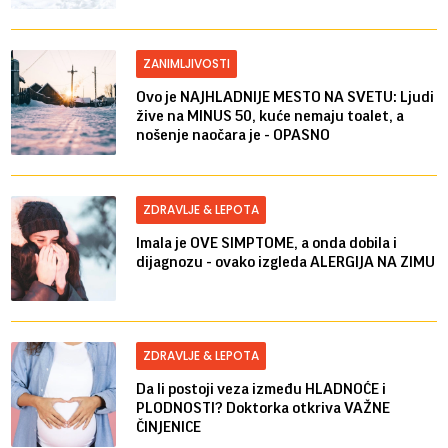
ZANIMLJIVOSTI
Ovo je NAJHLADNIJE MESTO NA SVETU: Ljudi
žive na MINUS 50, kuće nemaju toalet, a
nošenje naočara je - OPASNO
ZDRAVLJE & LEPOTA
Imala je OVE SIMPTOME, a onda dobila i
dijagnozu - ovako izgleda ALERGIJA NA ZIMU
ZDRAVLJE & LEPOTA
Da li postoji veza između HLADNOĆE i
PLODNOSTI? Doktorka otkriva VAŽNE
ČINJENICE