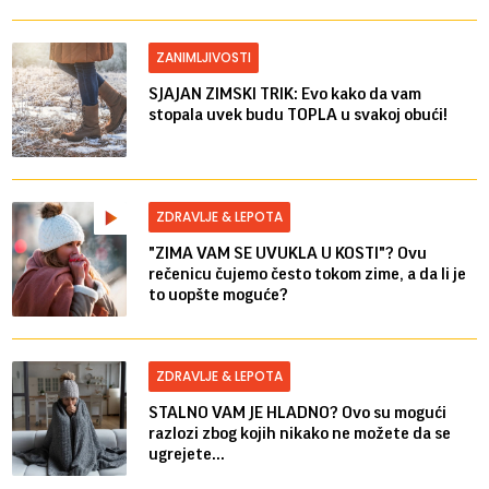
ZANIMLJIVOSTI
SJAJAN ZIMSKI TRIK: Evo kako da vam
stopala uvek budu TOPLA u svakoj obući!
ZDRAVLJE & LEPOTA
"ZIMA VAM SE UVUKLA U KOSTI"? Ovu
rečenicu čujemo često tokom zime, a da li je
to uopšte moguće?
ZDRAVLJE & LEPOTA
STALNO VAM JE HLADNO? Ovo su mogući
razlozi zbog kojih nikako ne možete da se
ugrejete...