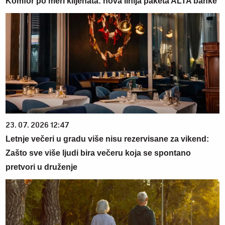
Komfor po meri klijenata: nova linija paketa ALTA banke
23. 07. 2026 12:47
Letnje večeri u gradu više nisu rezervisane za vikend:
Zašto sve više ljudi bira večeru koja se spontano
pretvori u druženje