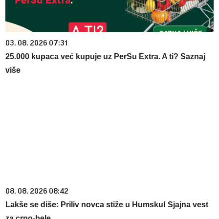
03. 08. 2026 07:31
25.000 kupaca već kupuje uz PerSu Extra. A ti? Saznaj
više
08. 08. 2026 08:42
Lakše se diše: Priliv novca stiže u Humsku! Sjajna vest
za crno-bele