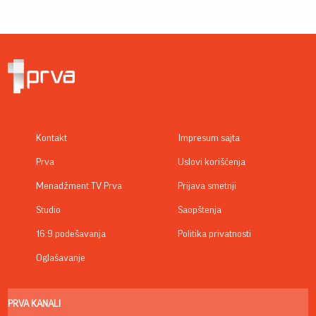
Kontakt
Impresum sajta
Prva
Uslovi korišćenja
Menadžment TV Prva
Prijava smetnji
Studio
Saopštenja
16:9 podešavanja
Politika privatnosti
Oglašavanje
PRVA KANALI