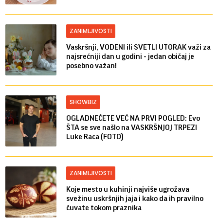
ZANIMLJIVOSTI
Vaskršnji, VODENI ili SVETLI UTORAK važi za
najsrećniji dan u godini - jedan običaj je
posebno važan!
SHOWBIZ
OGLADNEĆETE VEĆ NA PRVI POGLED: Evo
ŠTA se sve našlo na VASKRŠNJOJ TRPEZI
Luke Raca (FOTO)
ZANIMLJIVOSTI
Koje mesto u kuhinji najviše ugrožava
svežinu uskršnjih jaja i kako da ih pravilno
čuvate tokom praznika