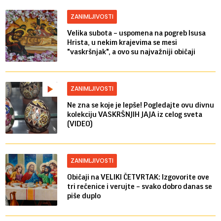
ZANIMLJIVOSTI
Velika subota – uspomena na pogreb Isusa
Hrista, u nekim krajevima se mesi
"vaskršnjak", a ovo su najvažniji običaji
ZANIMLJIVOSTI
Ne zna se koje je lepše! Pogledajte ovu divnu
kolekciju VASKRŠNJIH JAJA iz celog sveta
(VIDEO)
ZANIMLJIVOSTI
Običaji na VELIKI ČETVRTAK: Izgovorite ove
tri rečenice i verujte – svako dobro danas se
piše duplo