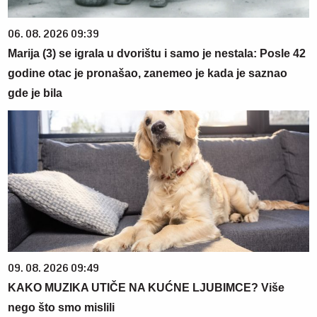
06. 08. 2026 09:39
Marija (3) se igrala u dvorištu i samo je nestala: Posle 42
godine otac je pronašao, zanemeo je kada je saznao
gde je bila
09. 08. 2026 09:49
KAKO MUZIKA UTIČE NA KUĆNE LJUBIMCE? Više
nego što smo mislili