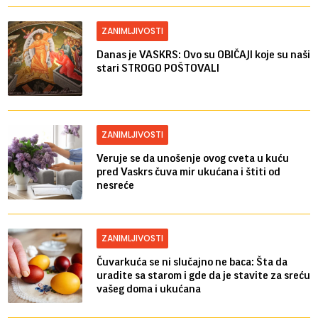
ZANIMLJIVOSTI
Danas je VASKRS: Ovo su OBIČAJI koje su naši
stari STROGO POŠTOVALI
ZANIMLJIVOSTI
Veruje se da unošenje ovog cveta u kuću
pred Vaskrs čuva mir ukućana i štiti od
nesreće
ZANIMLJIVOSTI
Čuvarkuća se ni slučajno ne baca: Šta da
uradite sa starom i gde da je stavite za sreću
vašeg doma i ukućana