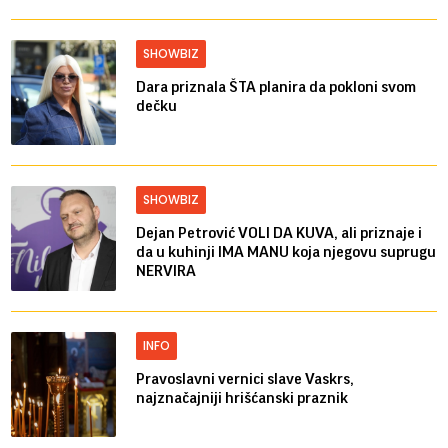
SHOWBIZ
Dara priznala ŠTA planira da pokloni svom
dečku
SHOWBIZ
Dejan Petrović VOLI DA KUVA, ali priznaje i
da u kuhinji IMA MANU koja njegovu suprugu
NERVIRA
INFO
Pravoslavni vernici slave Vaskrs,
najznačajniji hrišćanski praznik