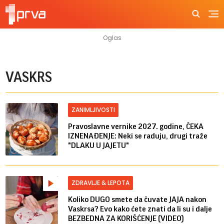
VASKRS
ZANIMLJIVOSTI
Pravoslavne vernike 2027. godine, ČEKA
IZNENAĐENJE: Neki se raduju, drugi traže
"DLAKU U JAJETU"
ZDRAVLJE & LEPOTA
Koliko DUGO smete da čuvate JAJA nakon
Vaskrsa? Evo kako ćete znati da li su i dalje
BEZBEDNA ZA KORIŠĆENJE (VIDEO)