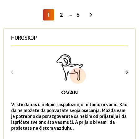
1
2
5
...
HOROSKOP
OVAN
Vi ste danas u nekom raspoloženju ni tamo ni vamo. Kao
Danas
da ne možete da pohvatate svoja osećanja. Možda vam
posve
je potrebno da porazgovarate sa nekim od prijatelja i da
susre
ispričate sve ono što vas muči. A prijalo bi vam i da
volel
prošetate na čistom vazduhu.
način