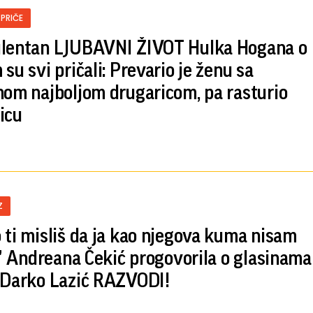
 PRIČE
lentan LJUBAVNI ŽIVOT Hulka Hogana o
su svi pričali: Prevario je ženu sa
nom najboljom drugaricom, pa rasturio
icu
Z
 ti misliš da ja kao njegova kuma nisam
.." Andreana Čekić progovorila o glasinama
 Darko Lazić RAZVODI!