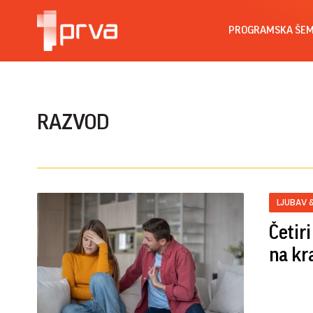
PROGRAMSKA ŠE
RAZVOD
LJUBAV 
Četir
na k