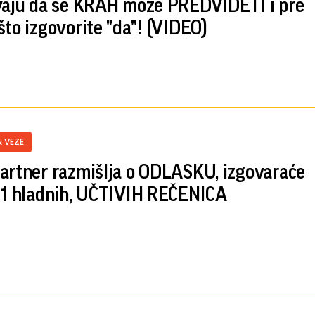
vaju da se KRAH može PREDVIDETI i pre
što izgovorite "da"! (VIDEO)
& VEZE
artner razmišlja o ODLASKU, izgovaraće
11 hladnih, UČTIVIH REČENICA