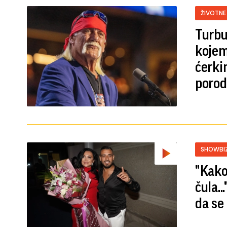
ŽIVOTNE
Turbu
kojem 
ćerki
porod
SHOWBI
"Kako
čula.
da se