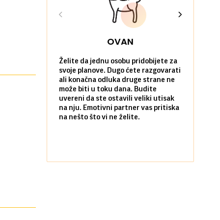
OVAN
Želite da jednu osobu pridobijete za
Danas možet
svoje planove. Dugo ćete razgovarati
će vas iznen
ali konačna odluka druge strane ne
da verujete
može biti u toku dana. Budite
povoljne po 
uvereni da ste ostavili veliki utisak
poradujete 
na nju. Emotivni partner vas pritiska
razočarate
na nešto što vi ne želite.
komunikacij
Flertovanje