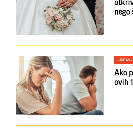
otkri
nego 
LJUBAV 
Ako p
ovih 