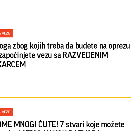
& VEZE
loga zbog kojih treba da budete na oprezu
započinjete vezu sa RAZVEDENIM
KARCEM
& VEZE
ME MNOGI ĆUTE! 7 stvari koje možete