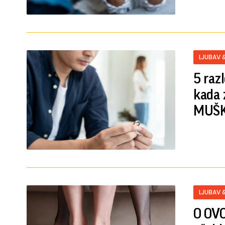
LJUBAV 
5 raz
kada 
MUŠ
LJUBAV 
O OVO