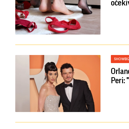
oček
SHOWBI
Orlan
Peri: