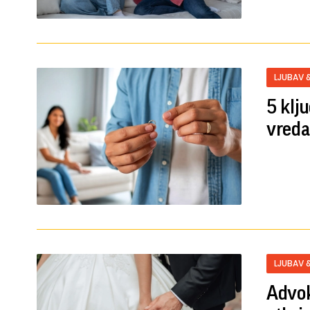
LJUBAV 
5 klj
vreda
LJUBAV 
Advok