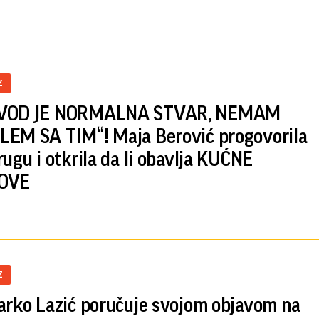
Z
VOD JE NORMALNA STVAR, NEMAM
EM SA TIM“! Maja Berović progovorila
rugu i otkrila da li obavlja KUĆNE
OVE
Z
arko Lazić poručuje svojom objavom na