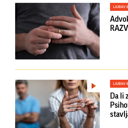
LJUBAV 
Advok
RAZVO
LJUBAV 
Da li
Psiho
stavl