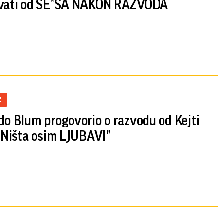
ivati od SE*SA NAKON RAZVODA
Z
do Blum progovorio o razvodu od Kejti
 "Ništa osim LJUBAVI"