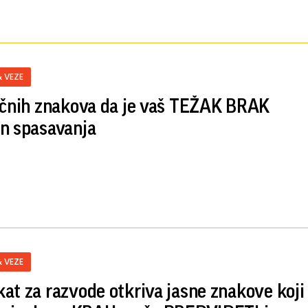
& VEZE
učnih znakova da je vaš TEŽAK BRAK
n spasavanja
& VEZE
at za razvode otkriva jasne znakove koji