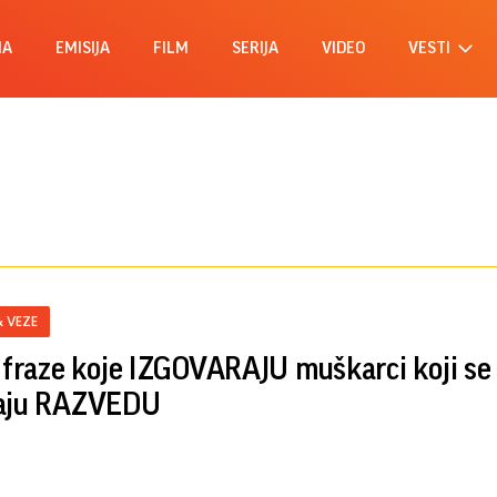
MA
EMISIJA
FILM
SERIJA
VIDEO
VESTI
& VEZE
i fraze koje IZGOVARAJU muškarci koji se
raju RAZVEDU