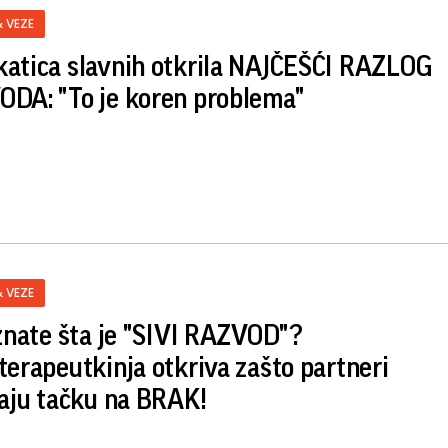
& VEZE
atica slavnih otkrila NAJČEŠĆI RAZLOG
DA: "To je koren problema"
& VEZE
 znate šta je "SIVI RAZVOD"?
terapeutkinja otkriva zašto partneri
jaju tačku na BRAK!