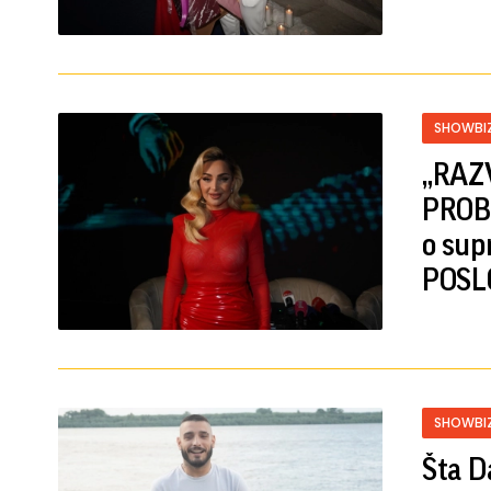
SHOWBI
„RAZ
PROBL
o sup
POSL
SHOWBI
Šta D